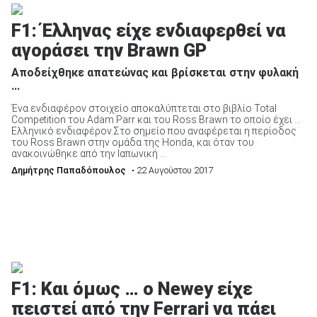
F1: Έλληνας είχε ενδιαφερθεί να
αγοράσει την Brawn GP
ΑΝΑΖΗΤΗΣΗ
Αποδείχθηκε απατεώνας και βρίσκεται στην φυλακή
...
Ένα ενδιαφέρον στοιχείο αποκαλύπτεται στο βιβλίο Total
Competition του Adam Parr και του Ross Brawn το οποίο έχει …
Ελληνικό ενδιαφέρον.Στο σημείο που αναφέρεται η περίοδος
του Ross Brawn στην ομάδα της Honda, και όταν του
ανακοινώθηκε από την Ιαπωνική ...
Δημήτρης Παπαδόπουλος
• 22 Αυγούστου 2017
F1: Και όμως … ο Newey είχε
πειστεί από την Ferrari να πάει