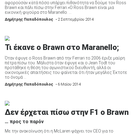
αφορούσαν κατά πόσο υπάρχει πιθανότητα να δούμε τον Ross
Brawn και πάλι πίσω στην Ferrari.«Ο Ross Brawn είναι μια
εικονική φιγούρα στο Maranello. ...
Δημήτρης Παπαδόπουλος
• 2 Σεπτεμβρίου 2014
Τι έκανε ο Brawn στο Maranello;
Όταν έφυγε ο Ross Brawn από την Ferrari το 2006 έριξε μαύρη
πέτρα πίσω του. Μάλιστα όταν έφυγε και ο Jean Todt του
προτάθηκε η θέση του αγωνιστικού διευθυντή, αλλά οι
οικονομικές απαιτήσεις του φαίνεται ότι ήταν μεγάλες.Έκτοτε
το όνομά ...
Δημήτρης Παπαδόπουλος
• 6 Μαίου 2014
Δεν έρχεται πίσω στην F1 o Brawn
… προς το παρόν
Με την ανακοίνωση ότι η McLaren ψάχνει τον CEO για το