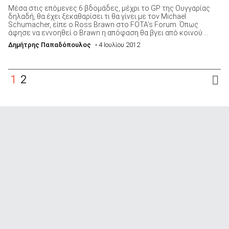
Μέσα στις επόμενες 6 βδομάδες, μέχρι το GP της Ουγγαρίας
δηλαδή, θα έχει ξεκαθαρίσει τι θα γίνει με τον Michael
Schumacher, είπε ο Ross Brawn στο FOTA’s Forum. Όπως
άφησε να εννοηθεί ο Brawn η απόφαση θα βγει από κοινού ...
Δημήτρης Παπαδόπουλος
• 4 Ιουλίου 2012
1
2