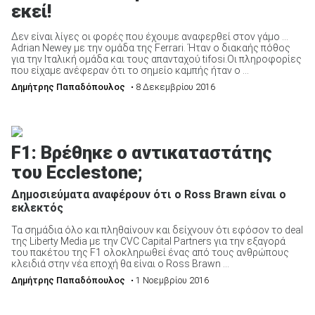
εκεί!
Δεν είναι λίγες οι φορές που έχουμε αναφερθεί στον γάμο …
Adrian Newey με την ομάδα της Ferrari. Ήταν ο διακαής πόθος
για την Ιταλική ομάδα και τους απανταχού tifosi.Οι πληροφορίες
που είχαμε ανέφεραν ότι το σημείο καμπής ήταν ο ...
Δημήτρης Παπαδόπουλος
• 8 Δεκεμβρίου 2016
F1: Βρέθηκε ο αντικαταστάτης
του Ecclestone;
Δημοσιεύματα αναφέρουν ότι ο Ross Brawn είναι ο
εκλεκτός
Τα σημάδια όλο και πληθαίνουν και δείχνουν ότι εφόσον το deal
της Liberty Media με την CVC Capital Partners για την εξαγορά
του πακέτου της F1 ολοκληρωθεί ένας από τους ανθρώπους
κλειδιά στην νέα εποχή θα είναι ο Ross Brawn ...
Δημήτρης Παπαδόπουλος
• 1 Νοεμβρίου 2016