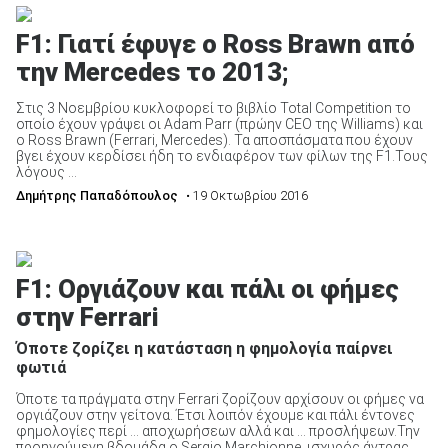
F1: Γιατί έφυγε ο Ross Brawn από
την Mercedes το 2013;
Στις 3 Νοεμβρίου κυκλοφορεί το βιβλίο Total Competition το
οποίο έχουν γράψει οι Adam Parr (πρώην CEO της Williams) και
ο Ross Brawn (Ferrari, Mercedes). Τα αποσπάσματα που έχουν
βγει έχουν κερδίσει ήδη το ενδιαφέρον των φίλων της F1.Τους
λόγους ...
Δημήτρης Παπαδόπουλος
• 19 Οκτωβρίου 2016
F1: Οργιάζουν και πάλι οι φήμες
στην Ferrari
Όποτε ζορίζει η κατάσταση η φημολογία παίρνει
φωτιά
Όποτε τα πράγματα στην Ferrari ζορίζουν αρχίσουν οι φήμες να
οργιάζουν στην γείτονα. Έτσι λοιπόν έχουμε και πάλι έντονες
φημολογίες περί … αποχωρήσεων αλλά και … προσλήψεων.Την
προηγούμενη βδομάδα ο Sergio Marchionne, ισχυρός άντρας