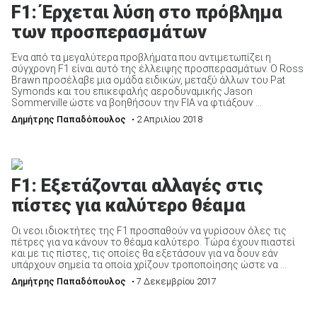
F1: Έρχεται λύση στο πρόβλημα
των προσπερασμάτων
Ένα από τα μεγαλύτερα προβλήματα που αντιμετωπίζει η
σύγχρονη F1 είναι αυτό της έλλειψης προσπερασμάτων. Ο Ross
Brawn προσέλαβε μια ομάδα ειδικών, μεταξύ άλλων του Pat
ΑΝΑΖΗΤΗΣΗ
Symonds και του επικεφαλής αεροδυναμικής Jason
Sommerville ώστε να βοηθήσουν την FIA να φτιάξουν ...
Μεταχειρισμένα
Δημήτρης Παπαδόπουλος
• 2 Απριλίου 2018
F1: Εξετάζονται αλλαγές στις
πίστες για καλύτερο θέαμα
ΑΝΑΖΗΤΗΣΗ
Οι νεοι ιδιοκτήτες της F1 προσπαθούν να γυρίσουν όλες τις
πέτρες για να κάνουν το θέαμα καλύτερο. Τώρα έχουν πιαστεί
και με τις πίστες, τις οποίες θα εξετάσουν για να δουν εάν
Επιχειρήσεις
υπάρχουν σημεία τα οποία χρίζουν τροποποίησης ώστε να ...
Δημήτρης Παπαδόπουλος
• 7 Δεκεμβρίου 2017