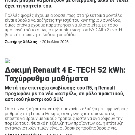
ίπποι μπορεί να μοιάζουν με υπερβολή, αλλά εν τέλει
έχει τη γοητεία του.
Πολλές φορές έχουμε ακούσει πως στα ηλεκτρικά μοντέλα
είναι εύκολο να αυξήσεις την ισχύ του κινητήριου συνόλου,
όμως σπάνια έχουμε παρατηρήσει να υλοποιείται με τόσο
προφανή τρόπο όπως στην περίπτωση του BYD Atto 3 evo. Η
βασική πισωκίνητη έκδοση αποδίδει ...
ΑΝΑΖΗΤΗΣΗ
Σωτήρης Χάλλας
• 20 Ιουλίου 2026
Μεταχειρισμένα
Δοκιμή Renault 4 E-TECH 52 kWh:
Ταχύρρυθμα μαθήματα
Μετά την επιτυχία αναβίωσης του R5, η Renault
προχωράει με το νέο «κατρέλ», σε ρόλο πρακτικού,
αστικού ηλεκτρικού SUV.
ΑΝΑΖΗΤΗΣΗ
Όσο η κινεζική αυτοκινητοβιομηχανία καλπάζει με… φρενήρεις
ρυθμούς στη Γηραιά Ήπειρο, οι γηγενείς κατασκευαστές
έπρεπε να βρουν μερικούς τρόπους ώστε να ανακόψουν την
Επιχειρήσεις
πορεία τους. Φυσικά η εξέλιξη των προϊόντων και η επίτευξη
ανταγωνιστικών τιμών είναι οι βασικές προϋποθέσεις για ...