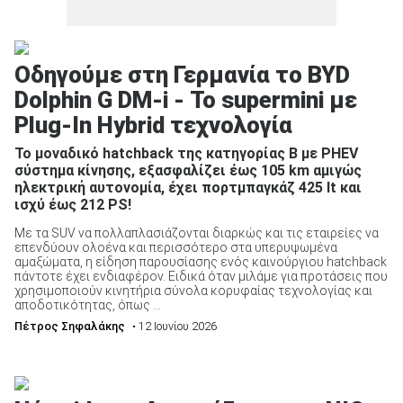
Οδηγούμε στη Γερμανία το BYD
Dolphin G DM-i - Το supermini με
Plug-In Hybrid τεχνολογία
Το μοναδικό hatchback της κατηγορίας B με PHEV
σύστημα κίνησης, εξασφαλίζει έως 105 km αμιγώς
ηλεκτρική αυτονομία, έχει πορτμπαγκάζ 425 lt και
ισχύ έως 212 PS!
Με τα SUV να πολλαπλασιάζονται διαρκώς και τις εταιρείες να
επενδύουν ολοένα και περισσότερο στα υπερυψωμένα
αμαξώματα, η είδηση παρουσίασης ενός καινούργιου hatchback
πάντοτε έχει ενδιαφέρον. Ειδικά όταν μιλάμε για προτάσεις που
χρησιμοποιούν κινητήρια σύνολα κορυφαίας τεχνολογίας και
αποδοτικότητας, όπως ...
Πέτρος Σηφαλάκης
• 12 Ιουνίου 2026