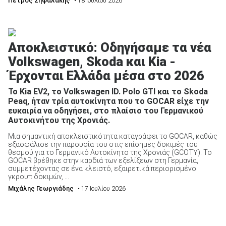
Πέτρος Σηφαλάκης
• 18 Ιουλίου 2026
Αποκλειστικό: Οδηγήσαμε τα νέα
ΑΝΑΖΗΤΗΣΗ
Volkswagen, Skoda και Kia -
Έρχονται Ελλάδα μέσα στο 2026
Το Kia EV2, το Volkswagen ID. Polo GTI και το Skoda
Peaq, ήταν τρία αυτοκίνητα που το GOCAR είχε την
ευκαιρία να οδηγήσει, στο πλαίσιο του Γερμανικού
Αυτοκινήτου της Χρονιάς.
Μια σημαντική αποκλειστικότητα καταγράφει το GOCAR, καθώς
εξασφάλισε την παρουσία του στις επίσημες δοκιμές του
θεσμού για το Γερμανικό Αυτοκίνητο της Χρονιάς (GCOTY). Το
GOCAR βρέθηκε στην καρδιά των εξελίξεων στη Γερμανία,
συμμετέχοντας σε ένα κλειστό, εξαιρετικά περιορισμένο
γκρουπ δοκιμών, ...
Μιχάλης Γεωργιάδης
• 17 Ιουλίου 2026