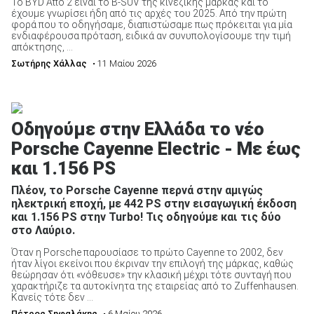
Το BYD Atto 2 είναι το B-SUV της κινεζικής μάρκας και το
έχουμε γνωρίσει ήδη από τις αρχές του 2025. Από την πρώτη
φορά που το οδηγήσαμε, διαπιστώσαμε πως πρόκειται για μία
ενδιαφέρουσα πρόταση, ειδικά αν συνυπολογίσουμε την τιμή
απόκτησης, ...
Σωτήρης Χάλλας
• 11 Μαίου 2026
Οδηγούμε στην Ελλάδα το νέο
Porsche Cayenne Electric - Με έως
και 1.156 PS
Πλέον, το Porsche Cayenne περνά στην αμιγώς
ηλεκτρική εποχή, με 442 PS στην εισαγωγική έκδοση
και 1.156 PS στην Turbo! Τις οδηγούμε και τις δύο
στο Λαύριο.
Όταν η Porsche παρουσίασε το πρώτο Cayenne το 2002, δεν
ήταν λίγοι εκείνοι που έκριναν την επιλογή της μάρκας, καθώς
θεώρησαν ότι «νόθευσε» την κλασική μέχρι τότε συνταγή που
χαρακτήριζε τα αυτοκίνητα της εταιρείας από το Zuffenhausen.
Κανείς τότε δεν ...
Πέτρος Σηφαλάκης
• 6 Μαίου 2026