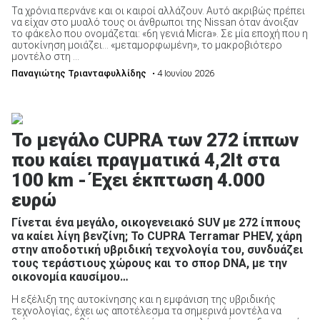
Τα χρόνια περνάνε και οι καιροί αλλάζουν. Αυτό ακριβώς πρέπει
να είχαν στο μυαλό τους οι άνθρωποι της Nissan όταν άνοιξαν
το φάκελο που ονομάζεται: «6η γενιά Micra». Σε μία εποχή που η
αυτοκίνηση μοιάζει… «μεταμορφωμένη», το μακροβιότερο
μοντέλο στη ...
Παναγιώτης Τριανταφυλλίδης
• 4 Ιουνίου 2026
Το μεγάλο CUPRA των 272 ίππων
που καίει πραγματικά 4,2lt στα
100 km - Έχει έκπτωση 4.000
ευρώ
Γίνεται ένα μεγάλο, οικογενειακό SUV με 272 ίππους
να καίει λίγη βενζίνη; Το CUPRA Terramar PHEV, χάρη
στην αποδοτική υβριδική τεχνολογία του, συνδυάζει
τους τεράστιους χώρους και το σπορ DNA, με την
οικονομία καυσίμου…
Η εξέλιξη της αυτοκίνησης και η εμφάνιση της υβριδικής
τεχνολογίας, έχει ως αποτέλεσμα τα σημερινά μοντέλα να