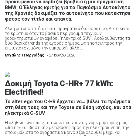
προκειμένου να κερδίζει βραβεία ή μια πραγματική
BMW; Ο Έλληνας κριτής για το Παγκόσμιο Αυτοκίνητο
της Χρονιάς δοκιμάζει το αυτοκίνητο που κατέκτησε
φέτος τον τίτλο και απαντά.
Άλλη μία από τα ίδια ή κάτι πραγματικά διαφορετικό; Αυτό είναι
το ερώτημα όταν το βασικό περίγραμμα τεχνικών
χαρακτηριστικών αναφέρει “ηλεκτρικό SUV”. Ακολουθώντας τα
δύο βασικά trends της αγοράς σήμερα ως shortcut προς την
επιτυχία (όχι μόνο την εμπορική, αλλά ...
Μιχάλης Γεωργιάδης
• 27 Ιουνίου 2026
Δοκιμή Toyota C-ΗR+ 77 kWh:
Electrified!
Το alter ego του C-HR έρχεται να… βάλει τα πράγματα
στη θέση τους και την Toyota σε θέση ισχύος, και στα
ηλεκτρικά C-SUV.
Η αλήθεια είναι πως τα τελευταία χρόνια γίναμε μάρτυρες μίας…
«βίαιης» και βιαστικής μετάβασης προς την ηλεκτροκίνηση, την
οποία μάλιστα το αγοραστικό κοινό εξακολουθεί μέχρι και