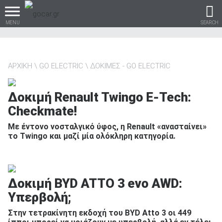
MENU
SEARCH
ΑΡΧΙΚΗ
GO ELECTRIC
ΔΟΚΙΜΕΣ - GO ELECTRIC
Βρες τα πάντα για το
Δοκιμή Renault Twingo E-Tech:
αυτοκίνητο!
Checkmate!
Με έντονο νοσταλγικό ύφος, η Renault «ανασταίνει»
το Twingo και μαζί μία ολόκληρη κατηγορία.
βρες το!
Δοκιμή BYD ATTO 3 evo AWD:
Υπερβολή;
Καινούρια
Στην τετρακίνητη εκδοχή του BYD Atto 3 οι 449