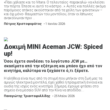
«Πάει χάλασε και το Vitara. Ο τελευταίος -παρακαλώ- να κλείσει
την πόρτα. Έπεσε κι αυτό το κάστρο…». Αυτές και πολλές ακόμα
παρόμοιες ατάκες ακούστηκαν από τα χείλη των φανατικών –
και όχι μόνο- θαυμαστών του μοντέλου, όταν οι Ιάπωνες
ανακοίνωναν πριν ...
Πέτρος Χριστοφοράτος
• 1 Ιουνίου 2026
Δοκιμή MINI Aceman JCW: Spiced
up!
Όσοι έχετε συνδέσει το λογότυπο JCW με…
σκασίματα από την εξάτμιση και μπάσο ήχο από τον
κινητήρα, καλύτερα να ξεχάσετε ό,τι ξέρατε.
Η αλήθεια είναι πως από τη στιγμή που μπήκαν στη ζωή μας τα
αμιγώς ηλεκτρικά μοντέλα, έχει χαθεί η πραγματική έννοια και
ουσία της ισχύς ενός κινητήρα. Σήμερα, έχουμε φτάσει στο
σημείο ένα μεσαίο SUV από την Κίνα να αποδίδει ...
Παναγιώτης Τριανταφυλλίδης
• 25 Μαίου 2026