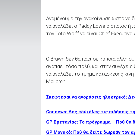
Αναμένουμε την ανακοίνωση ώστε να δο
ΑΝΑΖΗΤΗΣΗ
να αναλάβει ο Paddy Lowe ο οποίος ήτα
τον Toto Wolff να είναι Chief Executive
Μεταχειρισμένα
Ο Brawn δεν θα πάει σε κάποια άλλη ομ
αγαπάει τόσο πολύ, και στην συνέχεια 
να αναλάβει το τμήμα κατασκευής κινη
McLaren.
ΑΝΑΖΗΤΗΣΗ
Σκέφτεσαι να αγοράσεις ηλεκτρικό; Δες
Επιχειρήσεις
Car news: Δες εδώ όλες τις ειδήσεις τ
GP Βρετανίας: Το πρόγραμμα – Πού θα 
GP Μονακό: Πού θα δείτε δωρεάν τον α