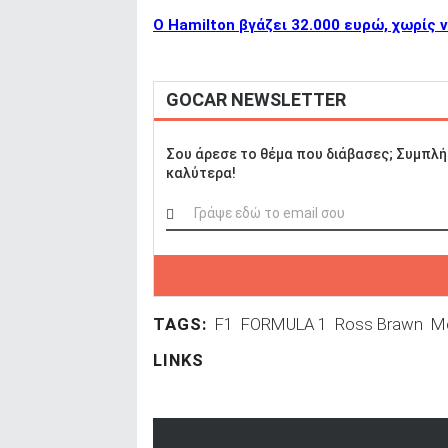
ΑΝΑΖΗΤΗΣΗ
Ο Hamilton βγάζει 32.000 ευρώ, χωρίς να
GOCAR NEWSLETTER
Σου άρεσε το θέμα που διάβασες; Συμπλή
καλύτερα!
TAGS:
F1
FORMULA 1
Ross Brawn
M
LINKS