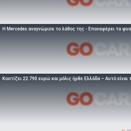
Η Mercedes αναγνώρισε το λάθος της - Επαναφέρει τα φυσ
Κοστίζει 22.790 ευρώ και μόλις ήρθε Ελλάδα – Αυτό είναι