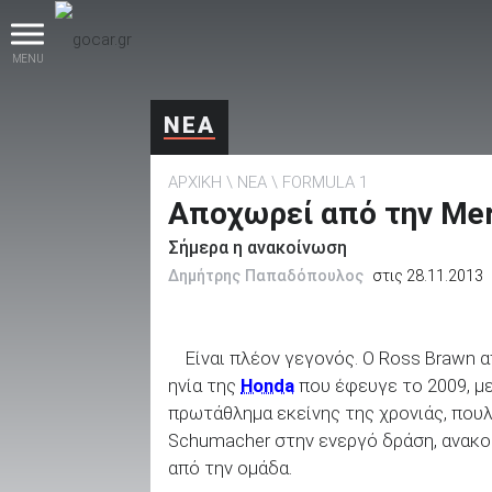
MENU
ΝΕΑ
ΑΡΧΙΚΗ
ΝΕΑ
FORMULA 1
Αποχωρεί από την Mer
Σήμερα η ανακοίνωση
Δημήτρης Παπαδόπουλος
στις 28.11.2013
βρες το!
Είναι πλέον γεγονός. Ο Ross Brawn 
ηνία της
Honda
που έφευγε το 2009, μ
πρωτάθλημα εκείνης της χρονιάς, που
Καινούρια
Schumacher στην ενεργό δράση, ανακο
από την ομάδα.