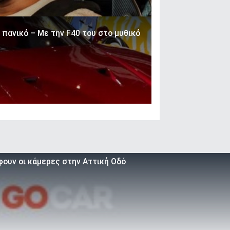
 πανικό – Με την F40 του στο μυθικό
φουν οι κάμερες στην Αττική Οδό