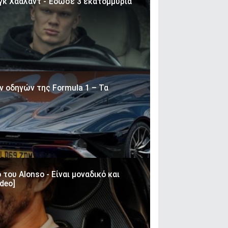
νγκ Χάαλαντ - Έδωσε 3 εκατομμύρια
ν οδηγών της Formula 1 – Τα
 του Alonso - Είναι μοναδικό και
ideo]