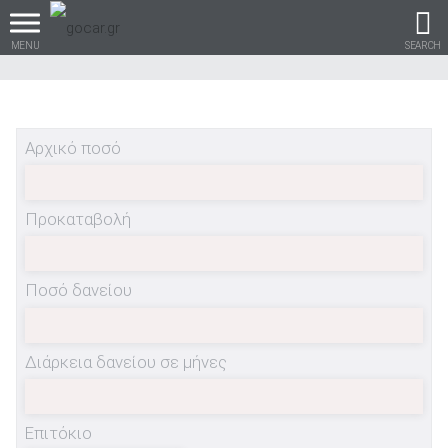
MENU
SEARCH
Αρχικό ποσό
Βρες τα πάντα για το
αυτοκίνητο!
Προκαταβολή
Ποσό δανείου
βρες το!
Διάρκεια δανείου σε μήνες
Καινούρια
Επιτόκιο