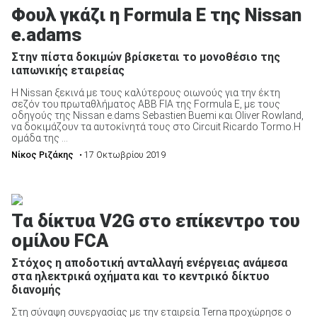
Φουλ γκάζι η Formula E της Nissan
e.adams
Στην πίστα δοκιμών βρίσκεται το μονοθέσιο της
ιαπωνικής εταιρείας
Η Nissan ξεκινά με τους καλύτερους οιωνούς για την έκτη
σεζόν του πρωταθλήματος ABB FIA της Formula E, με τους
οδηγούς της Nissan e.dams Sebastien Buemi και Oliver Rowland,
να δοκιμάζουν τα αυτοκίνητά τους στο Circuit Ricardo Tormo.Η
ομάδα της ...
Νίκος Ριζάκης
• 17 Οκτωβρίου 2019
Τα δίκτυα V2G στο επίκεντρο του
ομίλου FCA
Στόχος η αποδοτική ανταλλαγή ενέργειας ανάμεσα
στα ηλεκτρικά οχήματα και το κεντρικό δίκτυο
διανομής
Στη σύναψη συνεργασίας με την εταιρεία Terna προχώρησε ο