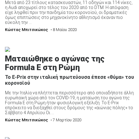
Μετά από 23 τίτλους κατασκευαστών, 11 οδηγών και 114 νίκες,
η Audi αποχωρεί στο τέλος του 2020 από το DTM. Η απόφαση
είχε ληφθεί πριν την πανδημία του κορονοϊού, οι δραματικές
όμως επιπτώσεις στο μηχανοκίνητο αθλητισμό έκαναν πιο
εύκολη την ...
Κώστας Μπιτσικώκος
• 8 Μαίου 2020
Ματαιώθηκε ο αγώνας της
Formula E στη Ρώμη
Το E-Prix στην ιταλική πρωτεύουσα έπεσε «θύμα» του
κορονοϊού
Με την Ιταλία να πλήττεται περισσότερο από οποιαδήποτε άλλη
ευρωπαϊκή χώρα από τον COVID-19, η ματαίωση του αγώνα της
Formula E στη Ρώμη ήταν φυσιολογική εξέλιξη. Το E-Prix
επρόκειτο να διεξαχθεί στους δρόμους της «αιώνιας πόλης» το
Σάββατο 4 Απριλίου.Οι ...
Κώστας Μπιτσικώκος
• 7 Μαρτίου 2020