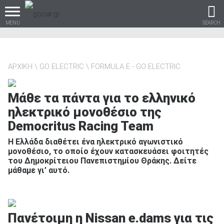
MENU
SEARCH
ΑΡΧΙΚΗ
GO ELECTRIC
FORMULA E - GO ELECTRIC
Βρες τα πάντα για το
Μάθε τα πάντα για το ελληνικό
αυτοκίνητο!
ηλεκτρικό μονοθέσιο της
Democritus Racing Team
Η Ελλάδα διαθέτει ένα ηλεκτρικό αγωνιστικό
μονοθέσιο, το οποίο έχουν κατασκευάσει φοιτητές
βρες το!
του Δημοκρίτειου Πανεπιστημίου Θράκης. Δείτε
μάθαμε γι’ αυτό.
Καινούρια
Πανέτοιμη η Nissan e.dams για τις