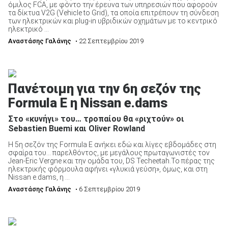
όμιλος FCA, με φόντο την έρευνα των υπηρεσιών που αφορούν
τα δίκτυα V2G (Vehicle to Grid), τα οποία επιτρέπουν τη σύνδεση
των ηλεκτρικών και plug-in υβριδικών οχημάτων με το κεντρικό
ηλεκτρικό ...
Αναστάσης Γαλάνης
• 22 Σεπτεμβρίου 2019
Πανέτοιμη για την 6η σεζόν της
Formula E η Nissan e.dams
Στο «κυνήγι» του… τροπαίου θα «ριχτούν» οι
Sebastien Buemi και Oliver Rowland
Η 5η σεζόν της Formula Ε ανήκει εδώ και λίγες εβδομάδες στη
σφαίρα του… παρελθόντος, με μεγάλους πρωταγωνιστές τον
Jean-Eric Vergne και την ομάδα του, DS Techeetah.Το πέρας της
ηλεκτρικής φόρμουλα αφήνει «γλυκιά γεύση», όμως, και στη
Nissan e.dams, η ...
Αναστάσης Γαλάνης
• 6 Σεπτεμβρίου 2019