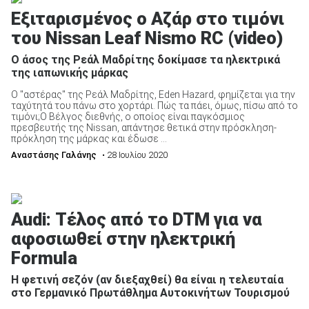
Εξιταρισμένος ο Αζάρ στο τιμόνι
του Nissan Leaf Nismo RC (video)
Ο άσος της Ρεάλ Μαδρίτης δοκίμασε τα ηλεκτρικά
της ιαπωνικής μάρκας
Ο "αστέρας" της Ρεάλ Μαδρίτης, Eden Hazard, φημίζεται για την
ταχύτητά του πάνω στο χορτάρι. Πώς τα πάει, όμως, πίσω από το
τιμόνι;Ο Βέλγος διεθνής, ο οποίος είναι παγκόσμιος
πρεσβευτής της Nissan, απάντησε θετικά στην πρόσκληση-
πρόκληση της μάρκας και έδωσε ...
Αναστάσης Γαλάνης
• 28 Ιουλίου 2020
Audi: Τέλος από το DTM για να
αφοσιωθεί στην ηλεκτρική
Formula
Η φετινή σεζόν (αν διεξαχθεί) θα είναι η τελευταία
στο Γερμανικό Πρωτάθλημα Αυτοκινήτων Τουρισμού