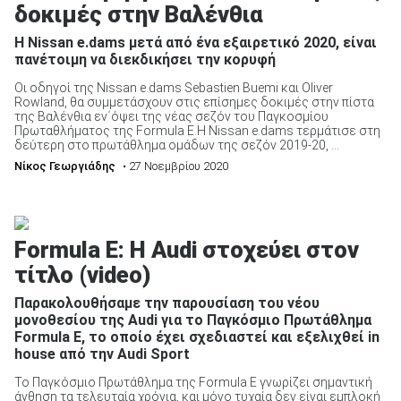
δοκιμές στην Βαλένθια
Η Νissan e.dams μετά από ένα εξαιρετικό 2020, είναι
πανέτοιμη να διεκδικήσει την κορυφή
Οι οδηγοί της Nissan e.dams Sebastien Buemi και Oliver
Rowland, θα συμμετάσχουν στις επίσημες δοκιμές στην πίστα
ΑΝΑΖΗΤΗΣΗ
της Βαλένθια εν΄όψει της νέας σεζόν του Παγκοσμίου
Πρωταθλήματος της Formula E.Η Nissan e.dams τερμάτισε στη
δεύτερη στο πρωτάθλημα ομάδων της σεζόν 2019-20, ...
Νίκος Γεωργιάδης
• 27 Νοεμβρίου 2020
Μεταχειρισμένα
Formula E: Η Αudi στοχεύει στον
τίτλο (video)
Παρακολουθήσαμε την παρουσίαση του νέου
ΑΝΑΖΗΤΗΣΗ
μονοθεσίου της Audi για το Παγκόσμιο Πρωτάθλημα
Formula E, το οποίο έχει σχεδιαστεί και εξελιχθεί in
house από την Audi Sport
Επιχειρήσεις
To Παγκόσμιο Πρωτάθλημα της Formula E γνωρίζει σημαντική
άνθηση τα τελευταία χρόνια, και μόνο τυχαία δεν είναι εμπλοκή