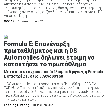
Με χρυσά γράμματα έγραψε το όνομά του ο οδηγός της DS
Automobiles Antonio Felix Da Costa, μιας και αναδείχτηκε
πρωταθλητής της Formula E 2020, δύο αγώνες πριν τη λήξη της
τρέχουσας αγωνιστικής σεζόν.Σημαντική επιτυχία και για τη DS
Automobiles, η ...
GOCAR
• 10 Αυγούστου 2020
Formula E: Επανέναρξη
πρωταθλήματος και η DS
Automobiles δηλώνει έτοιμη να
κατακτήσει το πρωτάθλημα
Μετά από υποχρεωτικό διάλειμμα 6 μηνών, η Formula
E επιστρέφει στις 5 Αυγούστου
Η DS Automobiles που προηγείται στο Πρωτάθλημα ABB FIA
FORMULA E στην κατάταξη των οδηγών, αλλά και σε αυτή των
κατασκευαστών, δηλώνει πανέτοιμη για την επανεκκίνηση του
Πρωταθλήματος που έχει οριστεί για τις 5 Αυγούστου, με στόχο
την κατάκτηση των ...
Στέλιος Παππάς
• 31 Ιουλίου 2020