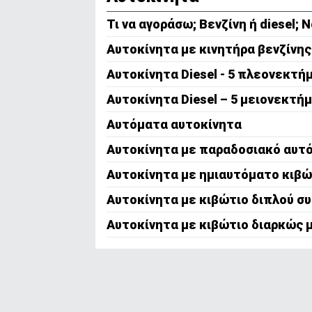
Τι να αγοράσω; Βενζίνη ή diesel;
Αυτοκίνητα με κινητήρα βενζίνης 
Αυτοκίνητα Diesel - 5 πλεονεκτή
Πλούσια ροπή:
Αυτοκίνητα Diesel – 5 μειονεκτή
Αυτόματα αυτοκίνητα
Φθηνότερο φουλάρισμα:
Τσουχτερή τιμή:
Πλούσια ροπή:
Αυτοκίνητα με παραδοσιακό αυτ
Νοθεία καυσίμου:
Αυτοκίνητα με ημιαυτόματο κιβώ
Λιγότερες επισκέψεις στο πρατή
Αυτοκίνητα με κιβώτιο διπλού σ
Φθηνότερο φουλάρισμα:
Αυτοκίνητα με κιβώτιο διαρκώς 
Χαμηλότερα τέλη κυκλοφορίας:
Απειρία μηχανικών:
Λιγότερες επισκέψεις στο πρατή
Ακριβές επισκευές:
Χαμηλότερα τέλη κυκλοφορίας:
Service: