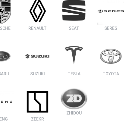
SCHE
RENAULT
SEAT
SERES
BARU
SUZUKI
TESLA
TOYOTA
ZHIDOU
ENG
ZEEKR