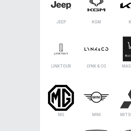
ΑΝΑΖΗΤΗΣΗ
JEEP
KGM
K
LINKTOUR
LYNK & CO
MAS
MG
MINI
MITS