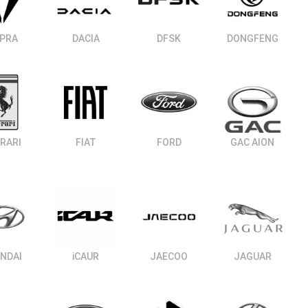
PRA
DACIA
DFSK
DONGFENG
RARI
FIAT
FORD
GAC AION
NDAI
iCAUR
JAECOO
JAGUAR