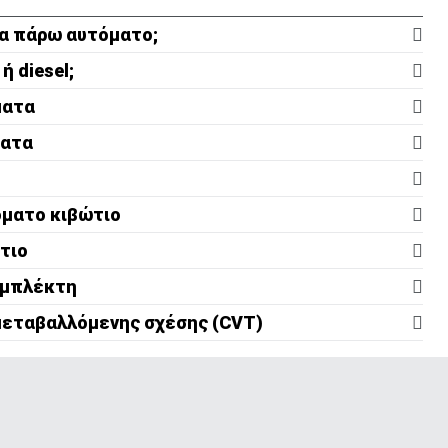
 Να πάρω αυτόματο;
ή diesel;
ματα
ματα
όματο κιβώτιο
τιο
ριο:
υμπλέκτη
μεταβαλλόμενης σχέσης (CVT)
ριο: