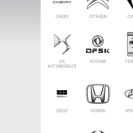
CHERY
CITROEN
CU
ΑΝΑΖΗΤΗΣΗ
Μεταχειρισμένα
DS
ECOCAR
FER
AUTOMOBILES
ΑΝΑΖΗΤΗΣΗ
Επιχειρήσεις
GEELY
HONDA
HYU