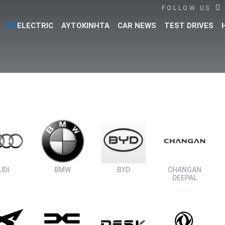
FOLLOW US
GO
ELECTRIC
ΑΥΤΟΚΙΝΗΤΑ
CAR NEWS
TEST DRIVES
Βρες τα πάντα για το αυτοκίνητο!
UDI
BMW
BYD
CHANGAN
DEEPAL