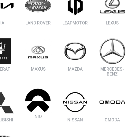
IA
LAND ROVER
LEAPMOTOR
LEXUS
ERATI
MAXUS
MAZDA
MERCEDES-
BENZ
NIO
UBISHI
NISSAN
OMODA