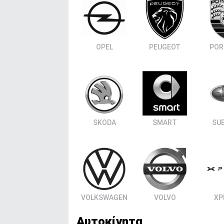
OPEL
PEUGEOT
POR
SKODA
SMART
SU
VOLKSWAGEN
VOLVO
XP
Αυτοκίνητα