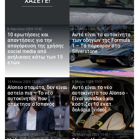
ΧΆΣΕΤΕ!
8 Απριλίου 2026 13:42
6 Ιουλίου 2026 12:03
10 ερωτήσεις και
Αυτά είναι τα αυτοκίνητα
απαντήσεις για την
των οδηγών της Formula
απαγόρευση της χρήσης
1 – Τα πάρκαραν στο
social media από
Silverstone
ανήλικους κάτω των 15
ετών
14 Μαίου 2026 13:10
8 Μαίου 2026 15:51
Alonso σταμάτα, δεν είναι
Αυτό είναι το νέο
αστείο πια – Το νέο
αυτοκίνητο του Alonso -
αυτοκίνητου που
Είναι μοναδικό και
απέκτησε ο Ισπανός
κοστίζει 10 εκατ.
δολάρια [video]
6 Μαίου 2026 14:12
26 Μαρτίου 2026 15:41