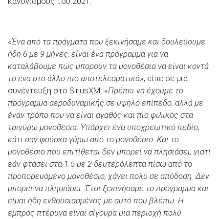
κανονισμούς του 2021.
«
Ένα από τα πράγματα που ξεκινήσαμε και δουλεύουμε
ήδη 6 με 9 μήνες, είναι ένα πρόγραμμα για να
ΑΝΑΖΗΤΗΣΗ
καταλάβουμε πώς μπορούν τα μονοθέσια να είναι κοντά
το ένα στο άλλο πιο αποτελεσματικά
», είπε σε μια
Μεταχειρισμένα
συνέντευξη στο SiriusXM. «
Πρέπει να έχουμε το
πρόγραμμα αεροδυναμικής σε υψηλό επίπεδο, αλλά με
έναν τρόπο που να είναι αγαθός και πιο φιλικός στα
τριγύρω μονοθέσια. Υπάρχει ένα υποχρεωτικό πεδίο,
κάτι σαν φούσκα γύρω από το μονοθέσιο. Και το
μονοθέσιο που επιτίθεται δεν μπορεί να πλησιάσει, γιατί
ΑΝΑΖΗΤΗΣΗ
εάν φτάσει στα 1.5 με 2 δευτερόλεπτα πίσω από το
προπορευόμενο μονοθέσιο, χάνει πολύ σε απόδοση. Δεν
Επιχειρήσεις
μπορεί να πλησιάσει. Έτσι ξεκινήσαμε το πρόγραμμα και
είμαι ήδη ενθουσιασμένος με αυτό που βλέπω. Η
εμπρός πτέρυγα είναι σίγουρα μια περιοχή πολύ