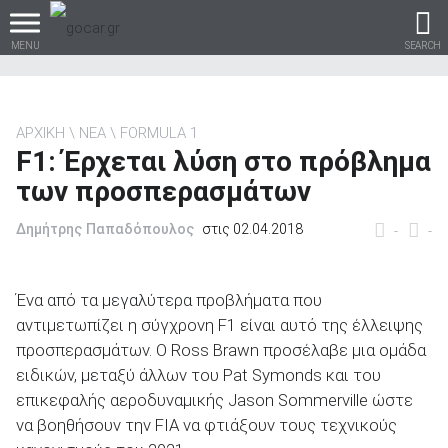
MENU
SEARCH
ΑΡΧΙΚΗ
ΝΕΑ
FORMULA 1
F1: Έρχεται λύση στο πρόβλημα
Βρες τα πάντα για το
των προσπερασμάτων
αυτοκίνητο!
Δημήτρης Παπαδόπουλος
στις 02.04.2018
-
-
βρες το!
Ένα από τα μεγαλύτερα προβλήματα που
αντιμετωπίζει η σύγχρονη F1 είναι αυτό της έλλειψης
προσπερασμάτων. Ο Ross Brawn προσέλαβε μια ομάδα
ειδικών, μεταξύ άλλων του Pat Symonds και του
επικεφαλής αεροδυναμικής Jason Sommerville ώστε
Καινούρια
να βοηθήσουν την FIA να φτιάξουν τους τεχνικούς