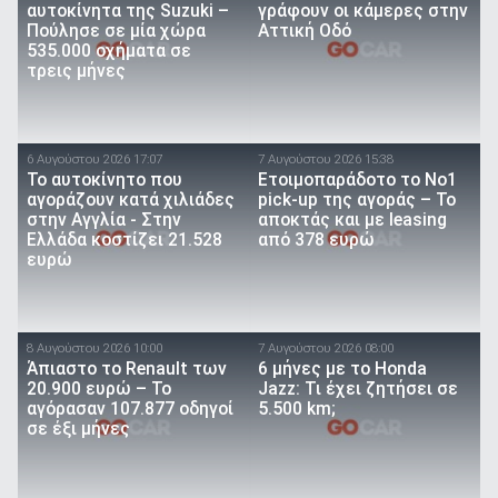
αυτοκίνητα της Suzuki –
γράφουν οι κάμερες στην
Πούλησε σε μία χώρα
Αττική Οδό
535.000 οχήματα σε
τρεις μήνες
6 Αυγούστου 2026 17:07
7 Αυγούστου 2026 15:38
To αυτοκίνητο που
Ετοιμοπαράδοτο το Νο1
αγοράζουν κατά χιλιάδες
pick-up της αγοράς – Το
στην Αγγλία - Στην
αποκτάς και με leasing
Ελλάδα κοστίζει 21.528
από 378 ευρώ
ευρώ
8 Αυγούστου 2026 10:00
7 Αυγούστου 2026 08:00
Άπιαστο το Renault των
6 μήνες με το Honda
20.900 ευρώ – Το
Jazz: Τι έχει ζητήσει σε
αγόρασαν 107.877 οδηγοί
5.500 km;
σε έξι μήνες