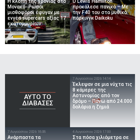
Η κλοπή της χρονιάς στο
O Lewis Hamilton
Μονακό- Ρώσοι
προκάλεσε πανικό – Με
μισθοφόροι έφυγαν με
την F40 του στο μυθικό
εννέα supercars αξίας 17
πάρκινγκ Daikoku
εκατομμυρίων
7 Αυγούστου 2026 14:14
Έκλεψαν σε μια νύχτα τις
8 κάμερες της
Αστυνομίας από τον
AYTO TO
δρόμο – Πάνω από 24.000
ΔΙΑΒΑΣΕΣ
δολάρια η ζημιά
7 Αυγούστου 2026 18:08
4 Αυγούστου 2026 17:00
Ανάρπαστα τα
Στα πόσα χιλιόμετρα σε