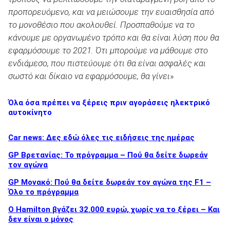
προπορευόμενο, και να μειώσουμε την ευαισθησία από
το μονοθέσιο που ακολουθεί. Προσπαθούμε να το
κάνουμε με οργανωμένο τρόπο και θα είναι λύση που θα
εφαρμόσουμε το 2021. Ότι μπορούμε να μάθουμε στο
ενδιάμεσο, που πιστεύουμε ότι θα είναι ασφαλές και
σωστό και δίκαιο να εφαρμόσουμε, θα γίνει
»
Όλα όσα πρέπει να ξέρεις πριν αγοράσεις ηλεκτρικό
αυτοκίνητο
Car news: Δες εδώ όλες τις ειδήσεις της ημέρας
GP Βρετανίας: Το πρόγραμμα – Πού θα δείτε δωρεάν
τον αγώνα
GP Μονακό: Πού θα δείτε δωρεάν τον αγώνα της F1 –
Όλο το πρόγραμμα
Ο Hamilton βγάζει 32.000 ευρώ, χωρίς να το ξέρει – Και
δεν είναι ο μόνος