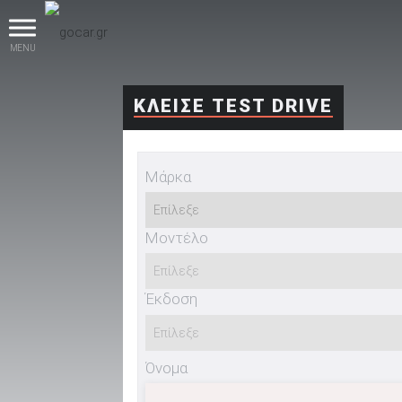
MENU
ΚΛΕΙΣΕ TEST DRIVE
Μάρκα
Μοντέλο
βρες το!
Έκδοση
Καινούρια
Όνομα