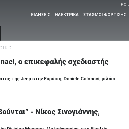
FO
ΕΙΔΗΣΕΙΣ
ΗΛΕΚΤΡΙΚΑ
ΣΤΑΘΜΟΙ ΦΟΡΤΙΣΗΣ
CTRIC
Βρες τα πάντα για το αυτοκίνητο!
onaci, ο επικεφαλής σχεδιαστής
ος της Jeep στην Ευρώπη, Daniele Calonaci, μιλάει
ούνται” - Νίκος Σινογιάννης,
he Division Manager, Motodynamics, στο Electric