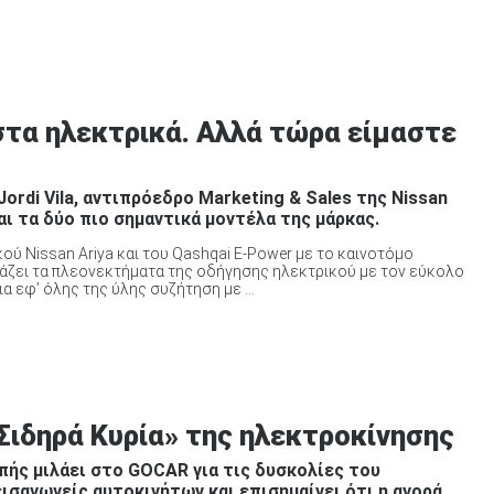
στα ηλεκτρικά. Αλλά τώρα είμαστε
ordi Vila, αντιπρόεδρο Marketing & Sales της Nissan
αι τα δύο πιο σημαντικά μοντέλα της μάρκας.
ύ Nissan Ariya και του Qashqai E-Power με το καινοτόμο
άζει τα πλεονεκτήματα της οδήγησης ηλεκτρικού με τον εύκολο
 εφ’ όλης της ύλης συζήτηση με ...
Σιδηρά Κυρία» της ηλεκτροκίνησης
ής μιλάει στο GOCAR για τις δυσκολίες του
ισαγωγείς αυτοκινήτων και επισημαίνει ότι η αγορά