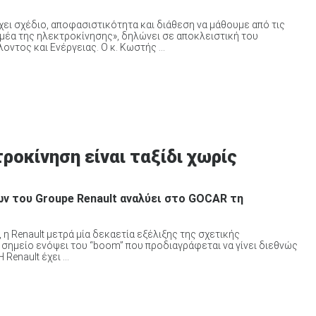
ει σχέδιο, αποφασιστικότητα και διάθεση να μάθουμε από τις
ομέα της ηλεκτροκίνησης», δηλώνει σε αποκλειστική του
τος και Ενέργειας. Ο κ. Κωστής ...
τροκίνηση είναι ταξίδι χωρίς
 του Groupe Renault αναλύει στο GOCAR τη
 Renault μετρά μία δεκαετία εξέλιξης της σχετικής
ό σημείο ενόψει του “boom” που προδιαγράφεται να γίνει διεθνώς
Renault έχει ...