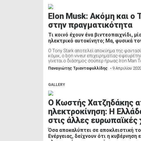
Elon Musk: Ακόμη και ο 
στην πραγματικότητα
Tι κοινό έχουν ένα βιντεοπαιχνίδι, μ
ηλεκτρικό αυτοκίνητο; Μα, φυσικά τον
Ο Tony Stark αποτελεί αποκύημα της φαντασ
κόμικ, ο bon viveur επιχειρηματίας-εφευρέτη
γίνεται ο διάσημος σούπερ ήρωας Iron Man.Το 
Παναγιώτης Τριανταφυλλίδης
• 9 Απριλίου 202
GALLERY
Ο Κωστής Χατζηδάκης α
ηλεκτροκίνηση: Η Ελλάδ
στις άλλες ευρωπαϊκές
Όσα αποκαλύπτει σε αποκλειστική το
Ενέργειας, δείχνουν ότι η κυβέρνηση 