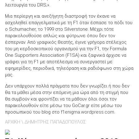
λειτουργία του DRS;».
Μια περίεργη και ανεξήγητη διαστροφή τον έκανε να
ασχοληθεί επαγγελματικά με τη F1 όταν έσπασε το πόδι του
ο Schumacher, το 1999 στο Silverstone. Μέχρι τότε
ΑΝΑΖΗΤΗΣΗ
παρακολουθούσε απλώς και φύτρωνε όπου δεν τον
έσπερναν. Από γραφικός θεατής, έγινε γρήγορα στέλεχος
του μη κερδοσκοπικού οργανισμού για την F1, την Formula
Μεταχειρισμένα
One Supporters Association (F1SA) και ξαφνικά άρχισε να
γράφει για τη F1 με αποτέλεσμα να συνεργαστεί με
εφημερίδες, περιοδικά, τηλεόραση και ραδιόφωνο στη χώρα
μας.
Δεν υπάρχουν πολλά πράγματα που δεν γνωρίζει ή που δεν
θα τα μάθει μέσα στην επόμενη μια ώρα από τη στιγμή που
ΑΝΑΖΗΤΗΣΗ
θα συμβούν και φροντίζει να τα μάθουν όλοι όσοι τον
παρακολουθούν είτε μέσω του GoCar.gr είτε μέσω του
προσωπικού του blog στο
f1enigma.wordpress.com
.
Επιχειρήσεις
ΑΡΧΙΚΗ
ΔΗΜΗΤΡΗΣ ΠΑΠΑΔΟΠΟΥΛΟΣ