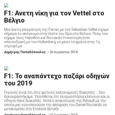
F1: Ανετη νίκη για τον Vettel στο
Βέλγιο
Μια άνετη επικράτηση της Ferrari με τον Sebastian Vettel είχαμε
σήμερα το απόγευμα στην πίστα του Spa στο Βέλγιο. Πίσω του
είχαμε τους Hamilton και Ricciardo.Η εκκίνηση ήταν
επεισοδιακή με τον Hulkenberg να χάνει τα φρένα στην 1η
στροφή με ...
Δημήτρης Παπαδόπουλος
• 26 Αυγούστου 2018
F1: Το αναπάντεχο παζάρι οδηγών
του 2019
Γεγονός είναι ότι στις φετινές καλοκαιρινές διακοπές … δεν
ξεκουραστήκαμε. Υποτίθεται ότι τα εργοστάσια κλείνουν και οι
οδηγοί πάνε διακοπές. Αλλά η ανακοίνωση της Renault με την
οποία μας κοινοποιούσε την απόφαση του Daniel Ricciardo να
μετακομίσει στο Enstone άλλαξε ...
Δημήτρης Παπαδόπουλος
• 20 Αυγούστου 2018