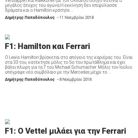
Verstappen και Raikkonen με τον Ολλανδό οδηγό να είναι ο
μεγάλος άτυχος του αγώνα.Η εκκίνηση δεν επιφύλασσε
δράματα και ο Hamilton κράτησε ...
Δημήτρης Παπαδόπουλος
• 11 Νοεμβρίου 2018
F1: Hamilton και Ferrari
Ο Lewis Hamilton βρίσκεται στο απόγειο της καριέρας του. Είναι
στα 33 του, κατέκτησε μόλις το 5ο του πρωτάθλημα και έχει
βάλει πλώρη για τα 7 του Michael Schumacher. Μόλις τον Ιούλιο
υπέγραψε νέο συμβόλαιο με την Mercedes μέχρι το ...
Δημήτρης Παπαδόπουλος
• 8 Νοεμβρίου 2018
F1: Ο Vettel μιλάει για την Ferrari