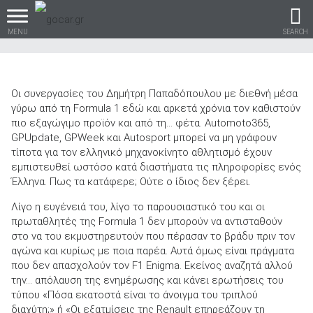
MENU
SEARCH
Οι συνεργασίες του Δημήτρη Παπαδόπουλου με διεθνή μέσα
γύρω από τη Formula 1 εδώ και αρκετά χρόνια τον καθιστούν
Βρες τα πάντα για το
πιο εξαγώγιμο προϊόν και από τη… φέτα. Automoto365,
αυτοκίνητο!
GPUpdate, GPWeek και Autosport μπορεί να μη γράφουν
τίποτα για τον ελληνικό μηχανοκίνητο αθλητισμό έχουν
εμπιστευθεί ωστόσο κατά διαστήματα τις πληροφορίες ενός
Έλληνα. Πως τα κατάφερε; Ούτε ο ίδιος δεν ξέρει.
Λίγο η ευγένειά του, λίγο το παρουσιαστικό του και οι
βρες το!
πρωταθλητές της Formula 1 δεν μπορούν να αντισταθούν
στο να του εκμυστηρευτούν που πέρασαν το βράδυ πριν τον
αγώνα και κυρίως με ποια παρέα. Αυτά όμως είναι πράγματα
που δεν απασχολούν τον F1 Enigma. Εκείνος αναζητά αλλού
την… απόλαυση της ενημέρωσης και κάνει ερωτήσεις του
Καινούρια
τύπου «Πόσα εκατοστά είναι το άνοιγμα του τριπλού
διαχύτη;» ή «Οι εξατμίσεις της Renault επηρεάζουν τη