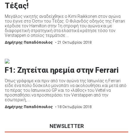
Τέξας!
Μεγάλος νικητής αναδείχθηκε ο Kimi Raikkonen στον αγώνα
του έγινε στο Όστιν του Τέξας. Ο Φιλανδός οδηγός της Ferrari
κέρδισε τον Hamilton στην 1η στροφή του αγώνα και με
διαφορετική στρατηγική στα ελαστικά κράτησε τόσο τον
Verstappen ο οποίος τερμάτισε ...
Δημήτρης Παπαδόπουλος
• 21 Οκτωβρίου 2018
F1: Ζητείται ηρεμία στην Ferrari
Όπως γράφαμε και πριν από τον αγώνα της Ιαπωνίας η Ferrari
είδε ένα πολύ δύσκολο μονοπάτι να ακολουθήσει και μετά από
το πέρας του Ιαπωνικού GP και το «λάθος» του Vettel να
προσπαθήσει να προσπεράσει τον Verstappen από την
εσωτερική, ...
Δημήτρης Παπαδόπουλος
• 18 Οκτωβρίου 2018
NEWSLETTER