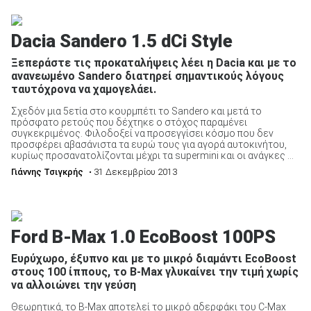
Dacia Sandero 1.5 dCi Style
Ξεπεράστε τις προκαταλήψεις λέει η Dacia και με το
ανανεωμένο Sandero διατηρεί σημαντικούς λόγους
ταυτόχρονα να χαμογελάει.
Σχεδόν μια 5ετία στο κουρμπέτι το Sandero και μετά το
πρόσφατο ρετούς που δέχτηκε ο στόχος παραμένει
συγκεκριμένος. Φιλοδοξεί να προσεγγίσει κόσμο που δεν
προσφέρει αβασάνιστα τα ευρώ τους για αγορά αυτοκινήτου,
κυρίως προσανατολίζονται μέχρι τα supermini και οι ανάγκες ...
Γιάννης Τσιγκρής
• 31 Δεκεμβρίου 2013
Ford B-Max 1.0 EcoBoost 100PS
Ευρύχωρο, έξυπνο και με το μικρό διαμάντι EcoBoost
στους 100 ίππους, το B-Max γλυκαίνει την τιμή χωρίς
να αλλοιώνει την γεύση
Θεωρητικά, το B-Max αποτελεί το μικρό αδερφάκι του C-Max