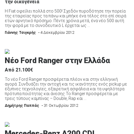
την οικογένεια
Η Fiat οφείλει πολλά στο 500! Σχεδόν πυροδότησε την πορεία
της εταιρείας προς τα πάνω και μπήκε ένα τέλος στο επί σειρά
ετών αρνητικό πρόσημο. Πέντε χρόνια μετά, ένα νέο 500 αυτή
την φορά με το συνοδευτικό L έρχεται ως ...
Γιάννης Τσιγκρής
• 4 Δεκεμβρίου 2012
Νέο Ford Ranger στην Ελλάδα
Από 21.100€
Το νέο Ford Ranger προσφέρεται πλέον και στην ελληνική
αγορά. Συνδυάζει την αντοχή και τις ικανότητες ενός pickup με
έξυπνες τεχνολογίες, εξαιρετική ασφάλεια και τα υψηλότερα
πρότυπα ποιότητας και άνεσης.Το Ranger προσφέρεται με
τρεις τύπους καμπίνας – Double, Rap και ...
Δημήτρης Παππάς
• 31 Οκτωβρίου 2012
Mercedes-Benz A200 CDI