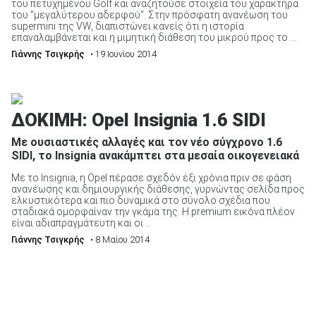
του πετυχημένου Golf και αναζητούσε στοιχεία του χαρακτήρα
του "μεγαλύτερου αδερφού". Στην πρόσφατη ανανέωση του
supermini της VW, διαπιστώνει κανείς ότι η ιστορία
επαναλαμβάνεται και η μιμητική διάθεση του μικρού προς το ...
ΑΝΑΖΗΤΗΣΗ
Γιάννης Τσιγκρής
• 19 Ιουνίου 2014
ΔΟΚΙΜΗ: Opel Insignia 1.6 SIDI
Με ουσιαστικές αλλαγές και τον νέο σύγχρονο 1.6
SIDI, το Insignia ανακάμπτει στα μεσαία οικογενειακά
Με το Insignia, η Opel πέρασε σχεδόν έξι χρόνια πριν σε φάση
ανανέωσης και δημιουργικής διάθεσης, γυρνώντας σελίδα προς
ελκυστικότερα και πιο δυναμικά στο σύνολο σχέδια που
σταδιακά ομορφαίναν την γκάμα της. Η premium εικόνα πλέον
είναι αδιαπραγμάτευτη και οι ...
Γιάννης Τσιγκρής
• 8 Μαίου 2014