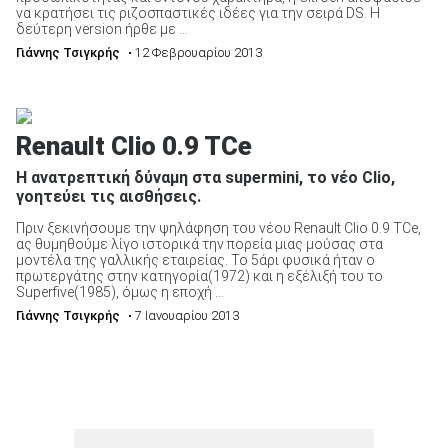
να κρατήσει τις ριζοσπαστικές ιδέες για την σειρά DS. Η
δεύτερη version ήρθε με ...
Γιάννης Τσιγκρής
• 12 Φεβρουαρίου 2013
Renault Clio 0.9 TCe
Η ανατρεπτική δύναμη στα supermini, το νέο Clio,
γοητεύει τις αισθήσεις.
Πριν ξεκινήσουμε την ψηλάφηση του νέου Renault Clio 0.9 TCe,
ας θυμηθούμε λίγο ιστορικά την πορεία μιας μούσας στα
μοντέλα της γαλλικής εταιρείας. Το 5άρι φυσικά ήταν ο
πρωτεργάτης στην κατηγορία(1972) και η εξέλιξή του το
Superfive(1985), όμως η εποχή ...
Γιάννης Τσιγκρής
• 7 Ιανουαρίου 2013