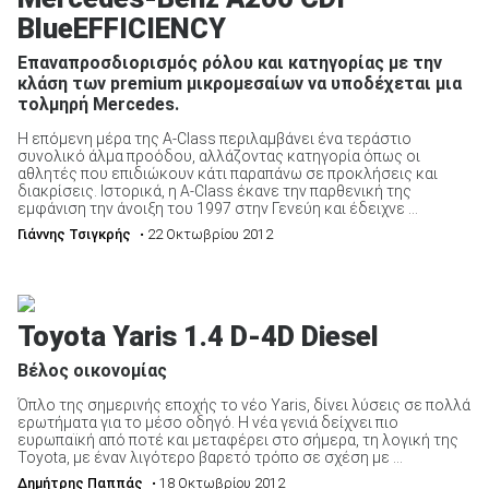
BlueEFFICIENCY
Επαναπροσδιορισμός ρόλου και κατηγορίας με την
κλάση των premium μικρομεσαίων να υποδέχεται μια
τολμηρή Mercedes.
Η επόμενη μέρα της A-Class περιλαμβάνει ένα τεράστιο
συνολικό άλμα προόδου, αλλάζοντας κατηγορία όπως οι
αθλητές που επιδιώκουν κάτι παραπάνω σε προκλήσεις και
διακρίσεις. Ιστορικά, η A-Class έκανε την παρθενική της
εμφάνιση την άνοιξη του 1997 στην Γενεύη και έδειχνε ...
Γιάννης Τσιγκρής
• 22 Οκτωβρίου 2012
Toyota Yaris 1.4 D-4D Diesel
Βέλος οικονομίας
Όπλο της σημερινής εποχής το νέο Yaris, δίνει λύσεις σε πολλά
ερωτήματα για το μέσο οδηγό. Η νέα γενιά δείχνει πιο
ευρωπαϊκή από ποτέ και μεταφέρει στο σήμερα, τη λογική της
Toyota, με έναν λιγότερο βαρετό τρόπο σε σχέση με ...
Δημήτρης Παππάς
• 18 Οκτωβρίου 2012