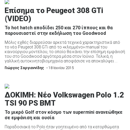
Επίσημα το Peugeot 308 GTi
(VIDEO)
To hot hatch αποδίδει 250 και 270 ίππους και θα
παρουσιαστεί στην εκδήλωση του Goodwood
ΑΝΑΖΗΤΗΣΗ
Μόλις εχθές διαρρεύσαν αρκετά τεχνικά χαρακτηριστικά από
το νέο Peugeot 308 GTi από το «κλεμμένο» manual του
Μεταχειρισμένα
καινούργιου μοντέλου, το οποίο θα κάνει την επίσημη εμφάνισή
του στο Goodwood αργότερα μέσα στον Ιούνιο. Τελικά, η
γαλλική αυτοκινητοβιομηχανία αποφάσισε να αποκαλύψει ...
Γιώργος Σαργιαννίδης
• 18 Ιουνίου 2015
ΑΝΑΖΗΤΗΣΗ
ΔΟΚΙΜΗ: Νέο Volkswagen Polo 1.2
TSI 90 PS BMT
Επιχειρήσεις
Το μικρό Golf στον κόσμο των supermini ανανεώθηκε
σε εμφάνιση και ουσία
Παραδοσιακά το Polo ήταν γοητευμένο από τα κατορθώματα