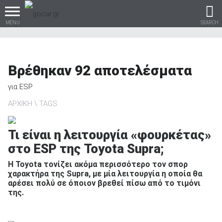
MENU
SEARCH
Βρέθηκαν
92
αποτελέσματα
Βρες τα πάντα για το
για
ESP
αυτοκίνητο!
ΑΡΧΙΚΗ
TAGS
Τι είναι η λειτουργία «φουρκέτας»
στο ESP της Toyota Supra;
βρες το!
Η Toyota τονίζει ακόμα περισσότερο τον σπορ
χαρακτήρα της Supra, με μία λειτουργία η οποία θα
αρέσει πολύ σε όποιον βρεθεί πίσω από το τιμόνι
της.
Καινούρια