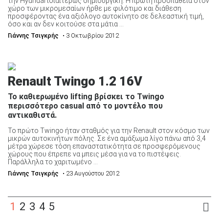
την Hyundai ιδιαιτέρως δημιουργική. Η πρώτη προσπάθεια στον
χώρο των μικρομεσαίων ήρθε με φιλότιμο και διάθεση
προσφέροντας ένα αξιόλογο αυτοκίνητο σε δελεαστική τιμή,
όσο και αν δεν κοιτούσε στα μάτια ...
Γιάννης Τσιγκρής
• 3 Οκτωβρίου 2012
Renault Twingo 1.2 16V
Το καθιερωμένο lifting βρίσκει το Twingo
περισσότερο casual από το μοντέλο που
αντικαθιστά.
Το πρώτο Twingo ήταν σταθμός για την Renault στον κόσμο των
μικρών αυτοκινήτων πόλης. Σε ένα αμάξωμα λίγο πάνω από 3,4
μέτρα χώρεσε τόση επαναστατικότητα σε προσφερόμενους
χώρους που έπρεπε να μπεις μέσα για να το πιστέψεις.
Παράλληλα το χαριτωμένο ...
Γιάννης Τσιγκρής
• 23 Αυγούστου 2012
1
2
3
4
5