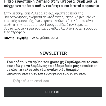
Η πιο ευρωπαϊκή Camaro στην ιστορία, σερβίρει με
σύγχρονο τρόπο αυθεντικότητα και brutal παρουσία
Στην μεσσηνιακή Ριβιέρα, το έξω αριστερά πόδι της
Πελοποννήσου, ανάμεσα σε λιόδεντρα, ιστορικά μνημεία και
φυσικές ομορφιές, ένα κίτρινο πληθωρικό «πλάσμα» κάνει
αισθητή την παρουσία του. Γουργουρίζει όταν βαριέται,
βρυχάται στα κέφια του και συνήθως ξαπλώνει στις εξόδους
των στροφών ...
Γιάννης Τσιγκρής
• 26 Αυγούστου 2013
NEWSLETTER
Σου αρέσουν τα άρθρα του gocar.gr; Συμπλήρωσε το email
σου εδώ για να λαμβάνεις το εβδομαδιαίο μας newsletter
με όλα τα τελευταία νέα, αναλυτικές δοκιμές,
απολαυστικά video και ενδιαφέροντα στατιστικά.
ΕΓΓΡΑΦΗ