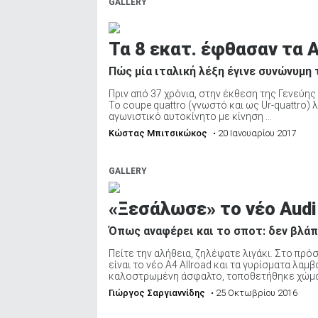
GALLERY
Τα 8 εκατ. έφθασαν τα A
Πώς μία ιταλική λέξη έγινε συνώνυμη 
Πριν από 37 χρόνια, στην έκθεση της Γενεύης
Το coupe quattro (γνωστό και ως Ur-quattro)
αγωνιστικό αυτοκίνητο με κίνηση ...
Κώστας Μπιτσικώκος
• 20 Ιανουαρίου 2017
GALLERY
«Ξεσάλωσε» το νέο Audi 
Όπως αναφέρει και το σποτ: δεν βλάπ
Πείτε την αλήθεια, ζηλέψατε λιγάκι. Στο πρ
είναι το νέο A4 Allroad και τα γυρίσματα λαμ
καλοστρωμένη άσφαλτο, τοποθετήθηκε χώμα. Γι
Γιώργος Σαργιαννίδης
• 25 Οκτωβρίου 2016