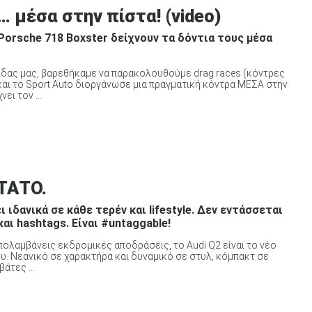
 μέσα στην πίστα! (video)
ι Porsche 718 Boxster δείχνουν τα δόντια τους μέσα
λίδας μας, βαρεθήκαμε να παρακολουθούμε drag races (κόντρες
 και το Sport Auto διοργάνωσε μια πραγματική κόντρα ΜΕΣΑ στην
ει τον ...
ΤΑΤΟ.
 ιδανικά σε κάθε τερέν και lifestyle. Δεν εντάσσεται
αι hashtags. Είναι #untaggable!
πολαμβάνεις εκδρομικές αποδράσεις, το Audi Q2 είναι το νέο
ου. Νεανικό σε χαρακτήρα και δυναμικό σε στυλ, κόμπακτ σε
άτες ...