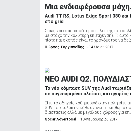
Μια ενδιαφέρουσα μάχη…
Audi TT RS, Lotus Exige Sport 380 κα
στο grid
Όπως και οι περισσότεροι φίλοι της ιστοσε
με στόχο την καλύτερη επιτάχυνση). Γι’ αυτό
πίστα και σκοπός είναι το χρονόμετρο να δείχν
Γιώργος Σαργιαννίδης
• 14 Μαίου 2017
ΝΕΟ AUDI Q2. ΠΟΛΥΔΙΑΣ
Το νέο κόμπακτ SUV της Audi ταιριάζει
σε συγκεκριμένα πλαίσια, κατηγορίες κ
Είτε το οδηγείς καθημερινά στην πόλη είτε α
SUV που καλύπτει κάθε ανάγκη κι επιθυμία σ
διαστάσεις αλλά με μεγάλους χώρους για επιβ
Gocar Advertorial
• 10 Φεβρουαρίου 2017