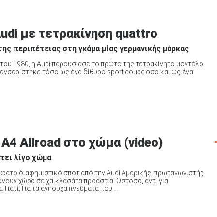
udi με τετρακίνηση quattro
της περιπέτειας στη γκάμα μίας γερμανικής μάρκας
 του 1980, η Audi παρουσίασε το πρώτο της τετρακίνητο μοντέλο.
 λανσαρίστηκε τόσο ως ένα δίθυρο sport coupe όσο και ως ένα
A4 Allroad στο χώμα (video)
τει λίγο χώμα
όσφατο διαφημιστικό σποτ από την Audi Αμερικής, πρωταγωνιστής
βάνουν χώρα σε χαικλασάτα προάστια. Ωστόσο, αντί για
ατί; Για τα ανήσυχα πνεύματα που ...