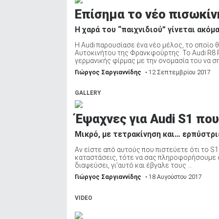
ΑΝΑΖΗΤΗΣΗ
Επίσημα το νέο πισωκίν
Η χαρά του “παιχνιδιού” γίνεται ακόμ
Η Audi παρουσίασε ένα νέο μέλος, το οποίο θ
Αυτοκινήτου της Φρανκφούρτης. Το Audi R8 
γερμανικής φίρμας με την ονομασία του να σημ
Γιώργος Σαργιαννίδης
• 12 Σεπτεμβρίου 2017
GALLERY
Έψαχνες για Audi S1 που
Μικρό, με τετρακίνηση και… ερπύστρι
Αν είστε από αυτούς που πιστεύετε ότι το S1
καταστάσεις, τότε να σας πληροφορήσουμε ότι
διαψεύσει, γι’αυτό και έβγαλε τους ...
Γιώργος Σαργιαννίδης
• 18 Αυγούστου 2017
VIDEO