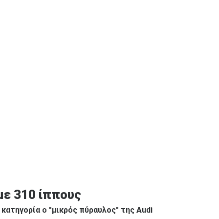
με 310 ίππους
κατηγορία ο "μικρός πύραυλος" της Audi