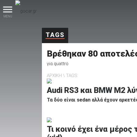
MENU
TAGS
Βρέθηκαν
80
αποτελέ
για
quattro
ΑΡΧΙΚΗ
TAGS
βρες το!
Audi RS3 και BMW M2 λύν
Τα δύο είναι sedan αλλά έχουν αρκετ
Καινούρια
Τι κοινό έχει ένα μέρος 