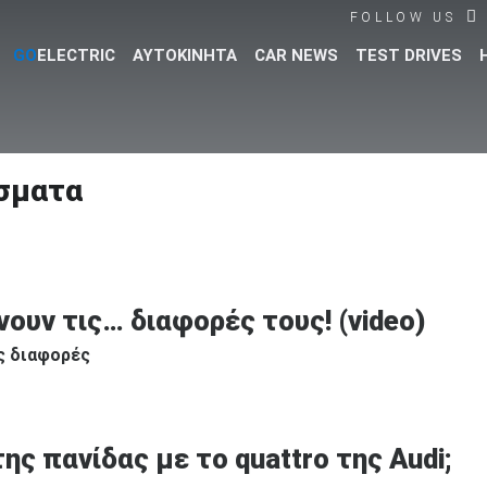
FOLLOW US
GO
ELECTRIC
ΑΥΤΟΚΙΝΗΤΑ
CAR NEWS
TEST DRIVES
Βρες τα πάντα για το αυτοκίνητο!
σματα
ουν τις… διαφορές τους! (video)
ές διαφορές
της πανίδας με το quattro της Audi;