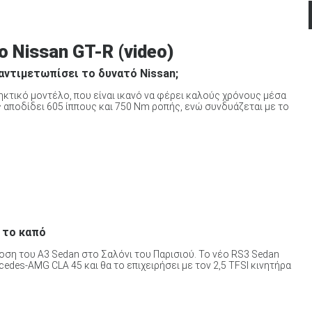
ο Nissan GT-R (video)
 αντιμετωπίσει το δυνατό Nissan;
ηκτικό μοντέλο, που είναι ικανό να φέρει καλούς χρόνους μέσα
ας αποδίδει 605 ίππους και 750 Nm ροπής, ενώ συνδυάζεται με το
 το καπό
οση του A3 Sedan στο Σαλόνι του Παρισιού. Το νέο RS3 Sedan
edes-AMG CLA 45 και θα το επιχειρήσει με τον 2,5 TFSI κινητήρα