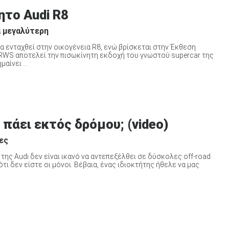
ητο Audi R8
α μεγαλύτερη
α ενταχθεί στην οικογένεια R8, ενώ βρίσκεται στην Έκθεση
RWS αποτελεί την πισωκίνητη εκδοχή του γνωστού supercar της
αίνει ...
 πάει εκτός δρόμου; (video)
ες
 της Audi δεν είναι ικανό να αντεπεξέλθει σε δύσκολες off-road
 δεν είστε οι μόνοι. Βέβαια, ένας ιδιοκτήτης ήθελε να μας