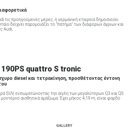
διαφορετικά
di τις προηγούμενες μέρες, η γερμανική εταιρεία δημοσιεύει
ταίο δείχνει παρομοιάζει το "πάτημα" των διάφορων άγριων και
Audi, ...
 190PS quattro S tronic
σχυρο diesel και τετρακίνηση, προσθέτοντας έντονη
του
κρά SUV, ενσωματώνοντας την αίγλη των μεγαλύτερων Q3 και Q5
μοντέρνο αισθητικά αμάξωμα. Έχει μήκος 4,19 m, είναι φαρδύ
GALLERY