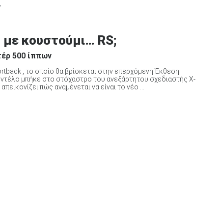
Y
5 με κουστούμι… RS;
τέρ 500 ίππων
tback , το οποίο θα βρίσκεται στην επερχόμενη Έκθεση
μοντέλο μπήκε στο στόχαστρο του ανεξάρτητου σχεδιαστής X-
εικονίζει πώς αναμένεται να είναι το νέο ...