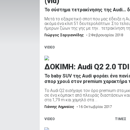
(vid)
Το σύστημα τετρακίνησης της Audi... 
Μετά το εξαιρετικό σποτ που μας έδειξε η Au
ΑΝΑΖΗΤΗΣΗ
ακόμα ένα κλιπ 51 δευτερολέπτων. Στο τελευ
ήμερων ζώων της γης με την… τετρακίνηση της 
Γιώργος Σαργιαννίδης
• 2 Φεβρουαρίου 2018
Μεταχειρισμένα
VIDEO
ΔΟΚΙΜΗ: Audi Q2 2.0 TDI
Το baby SUV της Audi φοράει ένα πανί
ΑΝΑΖΗΤΗΣΗ
σπορ χροιά στον premium χαρακτήρα 
To Audi Q2 εισήγαγε τον όρο premium στα μι
σε ένα κόμπακτ από πλευράς διαστάσεων και 
Επιχειρήσεις
στα 1,79 m και χαμηλό στα ...
Γιάννης Λημναίος
• 16 Οκτωβρίου 2017
VIDEO
ΤΙΜΕΣ