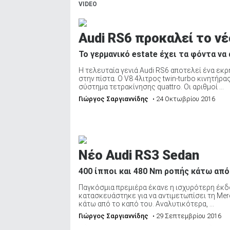
VIDEO
Audi RS6 προκαλεί το νέ
Το γερμανικό estate έχει τα φόντα να
Η τελευταία γενιά Audi RS6 αποτελεί ένα εκρ
στην πίστα. Ο V8 4λιτρος twin-turbo κινητήρ
σύστημα τετρακίνησης quattro. Οι αριθμοί ...
Γιώργος Σαργιαννίδης
• 24 Οκτωβρίου 2016
Νέο Audi RS3 Sedan
400 ίπποι και 480 Nm ροπής κάτω από
Παγκόσμια πρεμιέρα έκανε η ισχυρότερη έκδ
κατασκευάστηκε για να αντιμετωπίσει τη Merc
κάτω από το καπό του. Αναλυτικότερα, ...
Γιώργος Σαργιαννίδης
• 29 Σεπτεμβρίου 2016