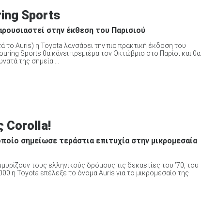
ring Sports
παρουσιαστεί στην έκθεση του Παρισιού
τά το Auris) η Toyota λανσάρει την πιο πρακτική έκδοση του
ouring Sports θα κάνει πρεμιέρα τον Οκτώβριο στο Παρίσι και θα
ατά της σημεία ...
 Corolla!
οποίο σημείωσε τεράστια επιτυχία στην μικρομεσαία
μμυρίζουν τους ελληνικούς δρόμους τις δεκαετίες του ’70, του
2000 η Toyota επέλεξε το όνομα Auris για το μικρομεσαίο της