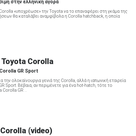
έσιμη στην ελληνική αγορά
orolla «υποχρέωσε» την Toyota να το επαναφέρει στη γκάμα της
ήσεων θα καταλάβει αναμφίβολα η Corolla hatchback, η οποία
Toyota Corolla
Corolla GR Sport
την ολοκαίνουργια γενιά της Corolla, αλλά η ιαπωνική εταιρεία
 Sport. Βέβαια, αν περιμένετε για ένα hot-hatch, τότε το
Corolla GR ...
orolla (video)