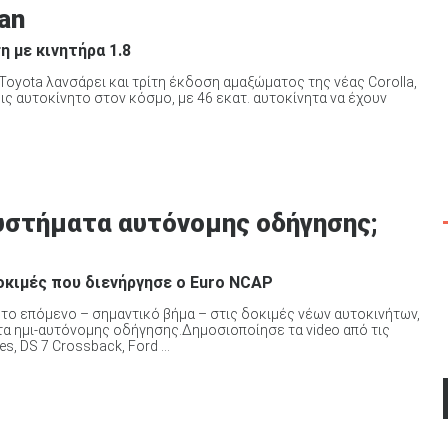
dan
η με κινητήρα 1.8
η Toyota λανσάρει και τρίτη έκδοση αμαξώματος της νέας Corolla,
εις αυτοκίνητο στον κόσμο, με 46 εκατ. αυτοκίνητα να έχουν
συστήματα αυτόνομης οδήγησης;
δοκιμές που διενήργησε ο Euro NCAP
το επόμενο – σημαντικό βήμα – στις δοκιμές νέων αυτοκινήτων,
α ημι-αυτόνομης οδήγησης.Δημοσιοποίησε τα video από τις
, DS 7 Crossback, Ford ...