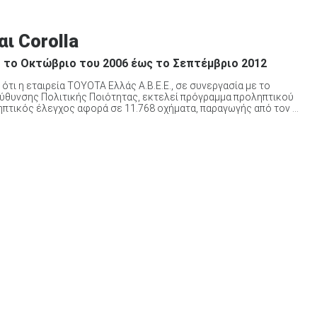
αι Corolla
 το Οκτώβριο του 2006 έως το Σεπτέμβριο 2012
ότι η εταιρεία TOYOTA Ελλάς A.B.E.E., σε συνεργασία µε το
ύθυνσης Πολιτικής Ποιότητας, εκτελεί πρόγραμμα προληπτικού
τικός έλεγχος αφορά σε 11.768 οχήµατα, παραγωγής από τον ...