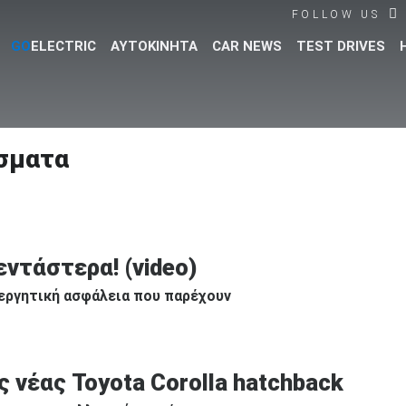
FOLLOW US
GO
ELECTRIC
ΑΥΤΟΚΙΝΗΤΑ
CAR NEWS
TEST DRIVES
Βρες τα πάντα για το αυτοκίνητο!
σματα
εντάστερα! (video)
νεργητική ασφάλεια που παρέχουν
ς νέας Toyota Corolla hatchback