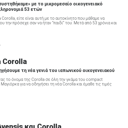
συστηθήκαμε» με το μικρομεσαίο οικογενειακό
κληρονομιά 53 ετών
 Corolla, είτε είναι αυτή με το αυτοκίνητο που μάθαμε να
ου την πρόσεχε σαν να ήταν “παιδί" του. Μετά από 53 χρόνια και
Y
 Corolla
ηγήσουμε τη νέα γενιά του ιαπωνικού οικογενειακού
τας το όνομα της Corolla σε όλη την γκάμα του compact
Μαγιόρκα για να οδηγήσει τη νέα Corolla και έμαθε τις τιμές
vensis και Corolla