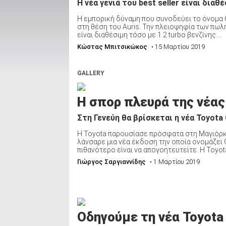
Η νέα γενιά του best seller είναι διαθ
Η εμπορική δύναμη που συνοδεύει το όνομα C
στη θέση του Auris. Την πλειοψηφία των πωλ
είναι διαθέσιμη τόσο με 1.2 turbo βενζίνης ...
ΑΝΑΖΗΤΗΣΗ
Κώστας Μπιτσικώκος
• 15 Μαρτίου 2019
Μεταχειρισμένα
GALLERY
H σπορ πλευρά της νέας 
Στη Γενεύη θα βρίσκεται η νέα Toyota 
H Toyota παρουσίασε πρόσφατα στη Μαγιόρκα 
ΑΝΑΖΗΤΗΣΗ
λάνσαρε μια νέα έκδοση την οποία ονομάζει GR
πιθανότερο είναι να απογοητευτείτε. Η Toyota 
Γιώργος Σαργιαννίδης
• 1 Μαρτίου 2019
Επιχειρήσεις
Οδηγούμε τη νέα Toyota C