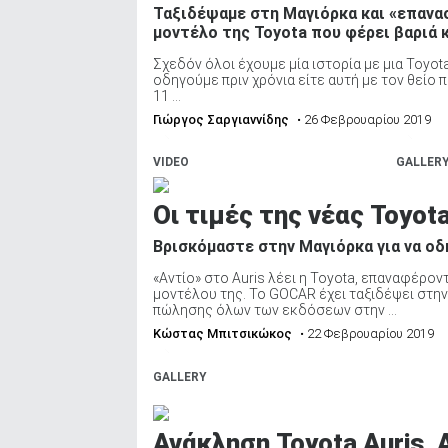
Ταξιδέψαμε στη Μαγιόρκα και «επανα
ΑΝΑΖΗΤΗΣΗ
μοντέλο της Toyota που φέρει βαριά 
Σχεδόν όλοι έχουμε μία ιστορία με μια Toyota
οδηγούμε πριν χρόνια είτε αυτή με τον θείο π
11 ...
Γιώργος Σαργιαννίδης
• 26 Φεβρουαρίου 2019
VIDEO
GALLER
Οι τιμές της νέας Toyota
Βρισκόμαστε στην Μαγιόρκα για να οδ
«Αντίο» στο Auris λέει η Toyota, επαναφέρον
μοντέλου της. Το GOCAR έχει ταξιδέψει στην 
πώλησης όλων των εκδόσεων στην ...
Κώστας Μπιτσικώκος
• 22 Φεβρουαρίου 2019
GALLERY
Ανάκληση Toyota Auris, A