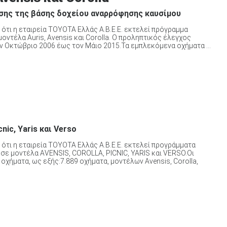
σης της βάσης δοχείου αναρρόφησης καυσίμου
 ότι η εταιρεία TOYOTA Ελλάς A.B.E.E. εκτελεί πρόγραμμα
τέλα Auris, Avensis και Corolla. Ο προληπτικός έλεγχος
ν Οκτώβριο 2006 έως τον Μάιο 2015.Τα εμπλεκόμενα οχήματα ...
nic, Yaris και Verso
 ότι η εταιρεία TOYOTA Ελλάς A.B.E.E. εκτελεί προγράμματα
ε μοντέλα ΑVENSIS, COROLLA, PICNIC, YARIS και VERSO.Οι
χήματα, ως εξής:7.889 οχήματα, μοντέλων Avensis, Corolla,