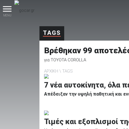
MENU
TAGS
Βρέθηκαν
99
αποτελέ
για
TOYOTA COROLLA
ΑΡΧΙΚΗ
TAGS
βρες το!
7 νέα αυτοκίνητα, όλα π
Απέδειξαν την υψηλή παθητική και ε
Καινούρια
Τιμές και εξοπλισμοί τη