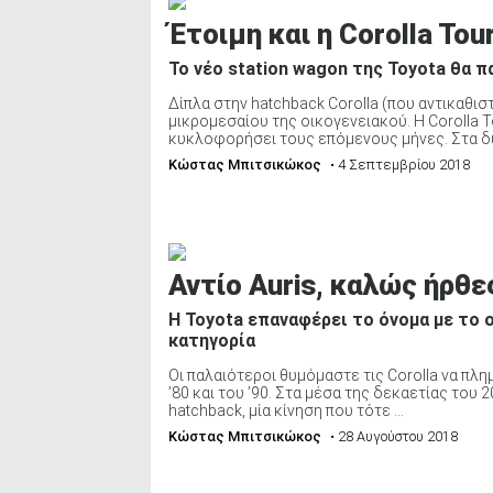
Έτοιμη και η Corolla Tou
To νέο station wagon της Toyota θα 
Δίπλα στην hatchback Corolla (που αντικαθισ
μικρομεσαίου της οικογενειακού. Η Corolla T
κυκλοφορήσει τους επόμενους μήνες. Στα δυν
Κώστας Μπιτσικώκος
• 4 Σεπτεμβρίου 2018
Αντίο Auris, καλώς ήρθες
Η Toyota επαναφέρει το όνομα με το 
κατηγορία
Οι παλαιότεροι θυμόμαστε τις Corolla να πλη
’80 και του ’90. Στα μέσα της δεκαετίας του 
hatchback, μία κίνηση που τότε ...
Κώστας Μπιτσικώκος
• 28 Αυγούστου 2018