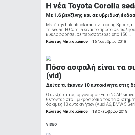
Η νέα Toyota Corolla se
Με 1.6 βενζίνης και σε υβριδική έκδοσ
Μετά την hatchback και την Touring Sports, 
τη sedan. Η Corolla είναι το πρώτο σε πωλήσ
κυκλοφορήσει σε περισσότερες από 150 ...
Κώστας Μπιτσικώκος
• 16 Νοεμβρίου 2018
Πόσο ασφαλή είναι τα 
(vid)
Δείτε τι έκαναν 10 αυτοκίνητα στις 
Ο ανεξάρτητος οργανισμός Euro NCAP έκανε 
θέτοντας στο… μικροσκόπιό του τα συστήματ
δοκιμές 10 αυτοκινήτων (Audi A6, BMW 5 Series
Κώστας Μπιτσικώκος
• 18 Οκτωβρίου 2018
VIDEO