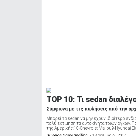
ΤOP 10: Τι sedan διαλέγ
Σύμφωνα με τις πωλήσεις από την αρχ
Μπορεί τα sedan να μην έχουν ιδιαίτερο ενδ
πολύ εκτίμηση τα αυτοκίνητα τριών όγκων. Π
της Αμερικής:10-Chevrolet Malibu9-Hyundai Elan
Γιώργος Σαργιαννίδης
• 18 Νοεμβρίου 2017