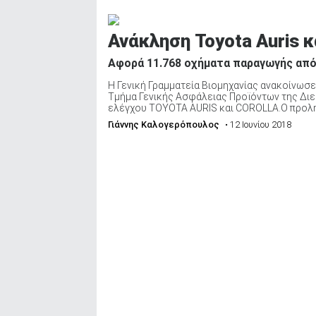
Ανάκληση Toyota Auris κ
Αφορά 11.768 οχήματα παραγωγής από
Η Γενική Γραμματεία Βιομηχανίας ανακοίνωσε 
Τµήµα Γενικής Ασφάλειας Προϊόντων της Διε
ελέγχου TOYOTA ΑURIS και COROLLA.Ο προληπ
Γιάννης Καλογερόπουλος
• 12 Ιουνίου 2018