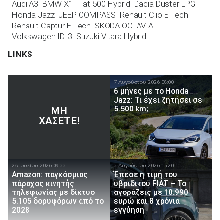
Audi A3
BMW X1
Fiat 500 Hybrid
Dacia Duster LPG
Honda Jazz
JEEP COMPASS
Renault Clio E-Tech
Renault Captur E-Tech
SKODA OCTAVIA
Volkswagen ID. 3
Suzuki Vitara Hybrid
LINKS
7 Αυγούστου 2026 08:00
6 μήνες με το Honda
Jazz: Τι έχει ζητήσει σε
5.500 km;
ΜΗ
ΧΆΣΕΤΕ!
28 Ιουλίου 2026 09:33
3 Αυγούστου 2026 15:20
Amazon: παγκόσμιος
Έπεσε η τιμή του
πάροχος κινητής
υβριδικού FIAT – Το
τηλεφωνίας με δίκτυο
αγοράζεις με 18.990
5.105 δορυφόρων από το
ευρώ και 8 χρόνια
2028
εγγύηση