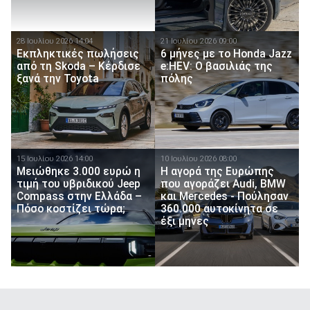
28 Ιουλίου 2026 14:04
21 Ιουλίου 2026 09:00
Εκπληκτικές πωλήσεις
6 μήνες με το Honda Jazz
από τη Skoda – Κέρδισε
e:HEV: Ο βασιλιάς της
ξανά την Toyota
πόλης
15 Ιουλίου 2026 14:00
10 Ιουλίου 2026 08:00
Μειώθηκε 3.000 ευρώ η
Η αγορά της Ευρώπης
τιμή του υβριδικού Jeep
που αγοράζει Audi, BMW
Compass στην Ελλάδα –
και Mercedes - Πούλησαν
Πόσο κοστίζει τώρα;
360.000 αυτοκίνητα σε
έξι μηνες