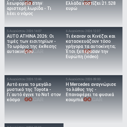
λεωφορεία στην
Ελλάδα κοστίζει 21.528
αριστερή λωρίδα - Τι
ευρώ
λέει ο νόμος
5 Αυγούστου 2026 14:07
6 Αυγούστου 2026 12:37
AUTO ATHINA 2026: Οι
Τι έκαναν οι Κινέζοι και
τιμές των εισιτηρίων -
κατασκευάζουν τόσο
Το ωράριο της έκθεσης
γρήγορα τα αυτοκίνητα;
αυτοκινήτου
Έτσι ξεπέρασαν την
Ευρώπη (video)
5 Αυγούστου 2026 13:46
5 Αυγούστου 2026 09:00
Αυτό ειναι τo μεγάλο
Η Mercedes αναγνώρισε
μυστικό της Toyota -
το λάθος της -
Γι΄αυτό έγινε το Νο1 στον
Επαναφέρει τα φυσικά
κόσμο
κουμπιά