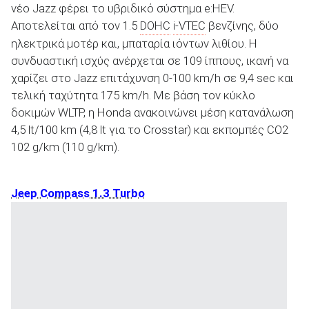
νέο Jazz φέρει το υβριδικό σύστημα e:HEV.
Αποτελείται από τον 1.5
DOHC
i-VTEC
βενζίνης, δύο
ηλεκτρικά μοτέρ και, μπαταρία ιόντων λιθίου. Η
συνδυαστική ισχύς ανέρχεται σε 109 ίππους, ικανή να
χαρίζει στο Jazz επιτάχυνση 0-100 km/h σε 9,4 sec και
τελική ταχύτητα 175 km/h. Με βάση τον κύκλο
δοκιμών WLTP, η Honda ανακοινώνει μέση κατανάλωση
4,5 lt/100 km (4,8 lt για το Crosstar) και εκπομπές CO2
102 g/km (110 g/km).
Jeep Compass 1.3 Turbo