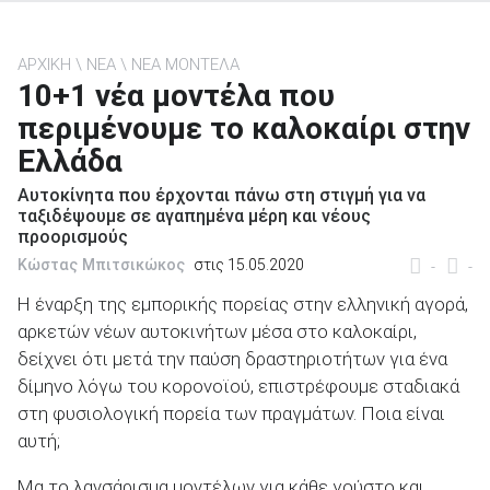
ΑΡΧΙΚΗ
ΝΕΑ
ΝΕΑ ΜΟΝΤΕΛΑ
10+1 νέα μοντέλα που
περιμένουμε το καλοκαίρι στην
ΑΝΑΖΗΤΗΣΗ
Ελλάδα
Μεταχειρισμένα
Αυτοκίνητα που έρχονται πάνω στη στιγμή για να
ταξιδέψουμε σε αγαπημένα μέρη και νέους
προορισμούς
Κώστας Μπιτσικώκος
στις 15.05.2020
-
-
Η έναρξη της εμπορικής πορείας στην ελληνική αγορά,
αρκετών νέων αυτοκινήτων μέσα στο καλοκαίρι,
ΑΝΑΖΗΤΗΣΗ
δείχνει ότι μετά την παύση δραστηριοτήτων για ένα
δίμηνο λόγω του κορονοϊού, επιστρέφουμε σταδιακά
Επιχειρήσεις
στη φυσιολογική πορεία των πραγμάτων. Ποια είναι
αυτή;
Μα το λανσάρισμα μοντέλων για κάθε γούστο και