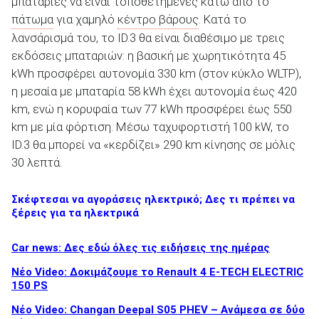
μπαταρίες να είναι τοποθετημένες κάτω από το
πάτωμα
για χαμηλό
κέντρο βάρους
. Κατά το
λανσάρισμά του, το ID.3 θα είναι διαθέσιμο με τρεις
εκδόσεις μπαταριών: η βασική με χωρητικότητα 45
kWh προσφέρει αυτονομία 330 km (στον κύκλο WLTP),
η μεσαία με μπαταρία 58 kWh έχει αυτονομία έως 420
km, ενώ η κορυφαία των 77 kWh προσφέρει έως 550
km με μία φόρτιση. Μέσω ταχυφορτιστή 100 kW, το
ID.3 θα μπορεί να «κερδίζει» 290 km κίνησης σε μόλις
30 λεπτά.
Σκέφτεσαι να αγοράσεις ηλεκτρικό; Δες τι πρέπει να
ξέρεις για τα ηλεκτρικά
Car news: Δες εδώ όλες τις ειδήσεις της ημέρας
Νέο Video: Δοκιμάζουμε το Renault 4 E-TECH ELECTRIC
150 PS
Νέο Video: Changan Deepal S05 PHEV – Ανάμεσα σε δύο