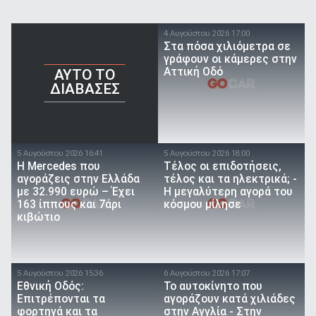
4 Αυγούστου 2026 17:00
Στα πόσα χιλιόμετρα σε
γράφουν οι κάμερες στην
Αττική Οδό
AYTO TO
ΔΙΑΒΑΣΕΣ
5 Αυγούστου 2026 16:41
5 Αυγούστου 2026 18:00
Η Mercedes που
Τέλος οι επιδοτήσεις,
αγοράζεις στην Ελλάδα
τέλος και τα ηλεκτρικά; -
με 32.990 ευρώ – Έχει
Η μεγαλύτερη αγορά του
163 ίππους και 7άρι
κόσμου μίλησε
κιβώτιο
5 Αυγούστου 2026 15:36
6 Αυγούστου 2026 17:07
Εθνική Οδός:
To αυτοκίνητο που
Επιτρέπονται τα
αγοράζουν κατά χιλιάδες
φορτηγά και τα
στην Αγγλία - Στην