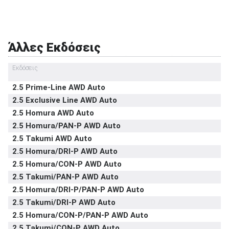
Εμπρός καθίσματα με σύστημα προστασίας
στάνταρντ
αυχένα
Υπηρεσία κλήσης οδικής βοήθειας σε
στάνταρντ
Άλλες Εκδόσεις
έκτακτη ανάγκη
Υποδοχή παιδικού καθίσματος ISOFIX
στάνταρντ
Εκδόσεις
Σύστημα αναγνώρισης οδικών σημάτων
στάνταρντ
2.5 Prime-Line AWD Auto
Σύστημα αυτόματου παρκαρίσματος
-
2.5 Exclusive Line AWD Auto
2.5 Homura AWD Auto
2.5 Homura/PAN-P AWD Auto
2.5 Takumi AWD Auto
2.5 Homura/DRI-P AWD Auto
2.5 Homura/CON-P AWD Auto
2.5 Takumi/PAN-P AWD Auto
2.5 Homura/DRI-P/PAN-P AWD Auto
2.5 Takumi/DRI-P AWD Auto
2.5 Homura/CON-P/PAN-P AWD Auto
2.5 Takumi/CON-P AWD Auto