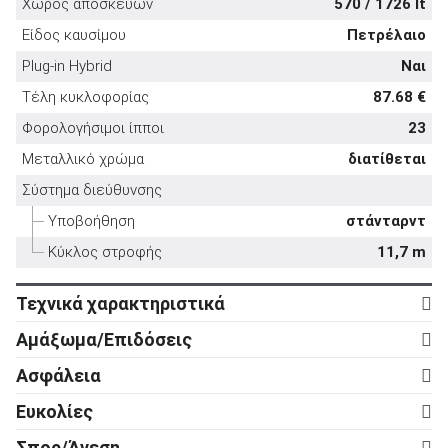
Χώρος αποσκευών
570 / 1726 lt
Είδος καυσίμου
Πετρέλαιο
Plug-in Hybrid
Ναι
Τέλη κυκλοφορίας
87.68 €
ΑΝΑΖΗΤΗΣΗ
Φορολογήσιμοι ίπποι
23
Μεταλλικό χρώμα
διατίθεται
Μεταχειρισμένα
Σύστημα διεύθυνσης
Υποβοήθηση
στάνταρντ
Κύκλος στροφής
11,7 m
Τεχνικά χαρακτηριστικά
Κινητήρας
ΑΝΑΖΗΤΗΣΗ
Αμάξωμα/Επιδόσεις
Κύλινδροι
6
Αμάξωμα
Επιχειρήσεις
Ασφάλεια
Βαλβίδες
24
Τύπος
5d
Ενεργητική ασφάλεια
Ευκολίες
Κυβισμός
3.283 cc
Αριθμός θυρών
5
ABS
στάνταρντ
Ρυθμιζόμενο τιμόνι σε ύψος
στάνταρντ
Ισχύς
254 ps
Σπορ/Άνεση
Μήκος
4.745 mm