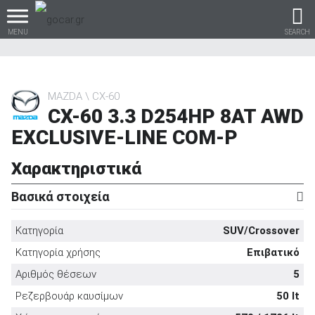
MENU
SEARCH
MAZDA
CX-60
CX-60 3.3 D254HP 8AT AWD
Βρες τα πάντα για το
EXCLUSIVE-LINE COM-P
αυτοκίνητο!
Χαρακτηριστικά
Βασικά στοιχεία
βρες το!
Κατηγορία
SUV/Crossover
Κατηγορία χρήσης
Επιβατικό
Αριθμός θέσεων
5
Καινούρια
Ρεζερβουάρ καυσίμων
50 lt