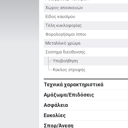
Χώρος αποσκευών
Είδος καυσίμου
ΑΝΑΖΗΤΗΣΗ
Τέλη κυκλοφορίας
Φορολογήσιμοι ίπποι
Μεταχειρισμένα
Μεταλλικό χρώμα
Σύστημα διεύθυνσης
Υποβοήθηση
Κύκλος στροφής
ΑΝΑΖΗΤΗΣΗ
Τεχνικά χαρακτηριστικά
Κινητήρας
Επιχειρήσεις
Αμάξωμα/Επιδόσεις
Κύλινδροι
Αμάξωμα
Ασφάλεια
Βαλβίδες
Τύπος
Ενεργητική ασφάλεια
Ευκολίες
Κυβισμός
Αριθμός θυρών
ABS
Ρυθμιζόμενο τιμόνι σε ύψος
Ισχύς
Σπορ/Άνεση
Μήκος
Σύστημα υποβοήθησης πέδησης (Brake
Ρυθμιζόμενο τιμόνι σε απόσταση