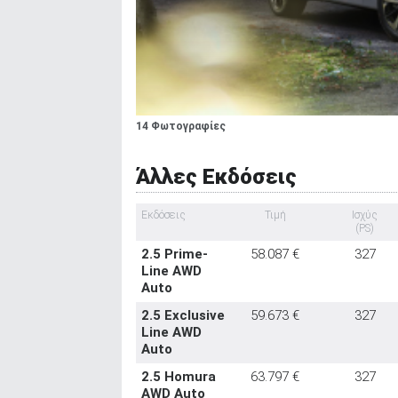
14 Φωτογραφίες
Άλλες Εκδόσεις
Εκδόσεις
Τιμή
Ισχύς
(PS)
2.5 Prime-
58.087 €
327
Line AWD
Auto
2.5 Exclusive
59.673 €
327
Line AWD
Auto
2.5 Homura
63.797 €
327
AWD Auto