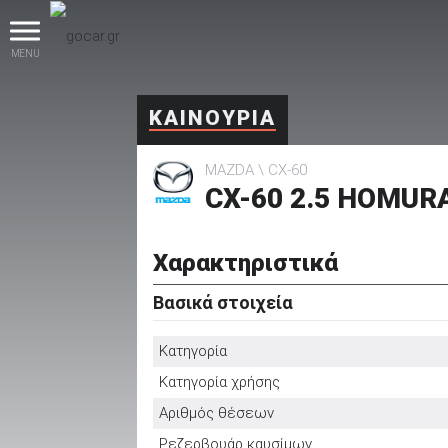
MENU
ΚΑΙΝΟΥΡΙΑ
MAZDA
CX-60
CX-60 2.5 HOMUR
Χαρακτηριστικά
βρες το!
Βασικά στοιχεία
Κατηγορία
Κατηγορία χρήσης
Καινούρια
Αριθμός θέσεων
Ρεζερβουάρ καυσίμων