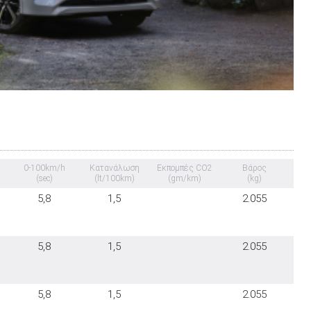
0-100km/h
Κατανάλωση
Εκπομπές CO2
Βάρος
(sec)
(lt/100km)
(gm/km)
(kg)
5,8
1,5
2.055
5,8
1,5
2.055
5,8
1,5
2.055