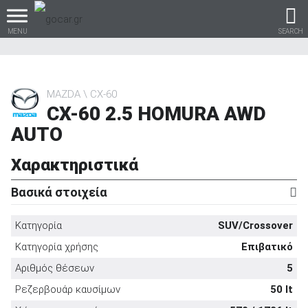
MENU
SEARCH
MAZDA
CX-60
CX-60 2.5 HOMURA AWD
Βρες τα πάντα για το
AUTO
αυτοκίνητο!
Χαρακτηριστικά
Βασικά στοιχεία
βρες το!
Κατηγορία
SUV/Crossover
Κατηγορία χρήσης
Επιβατικό
Αριθμός θέσεων
5
Καινούρια
Ρεζερβουάρ καυσίμων
50 lt