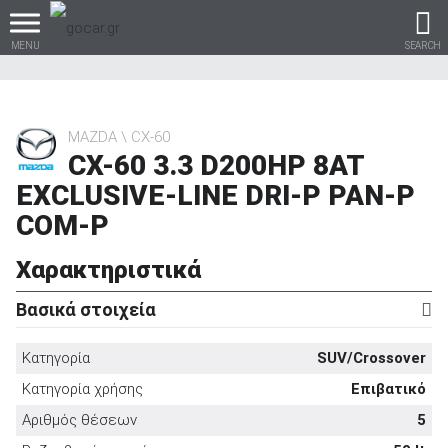
MENU
SEARCH
MAZDA
CX-60
CX-60 3.3 D200HP 8AT
Βρες τα πάντα για το
EXCLUSIVE-LINE DRI-P PAN-P
αυτοκίνητο!
COM-P
Χαρακτηριστικά
βρες το!
Βασικά στοιχεία
Κατηγορία
SUV/Crossover
Κατηγορία χρήσης
Επιβατικό
Καινούρια
Αριθμός θέσεων
5