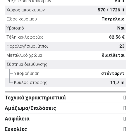
Ρεζερβουάρ καυσίμων
50 lt
Χώρος αποσκευών
570 / 1726 lt
Είδος καυσίμου
Πετρέλαιο
Υβριδικό
Ναι
ΑΝΑΖΗΤΗΣΗ
Τέλη κυκλοφορίας
82.56 €
Φορολογήσιμοι ίπποι
23
Μεταχειρισμένα
Μεταλλικό χρώμα
διατίθεται
Σύστημα διεύθυνσης
Υποβοήθηση
στάνταρντ
Κύκλος στροφής
11,7 m
ΑΝΑΖΗΤΗΣΗ
Τεχνικά χαρακτηριστικά
Κινητήρας
Αμάξωμα/Επιδόσεις
Επιχειρήσεις
Κύλινδροι
6
Αμάξωμα
Ασφάλεια
Βαλβίδες
24
Τύπος
5d
Ενεργητική ασφάλεια
Ευκολίες
Κυβισμός
3.283 cc
Αριθμός θυρών
5