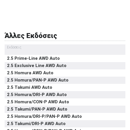
Σύστημα προστασίας επιβατών σε
στάνταρντ
ανατροπή
Εμπρός καθίσματα με σύστημα προστασίας
στάνταρντ
αυχένα
Υπηρεσία κλήσης οδικής βοήθειας σε
στάνταρντ
Άλλες Εκδόσεις
έκτακτη ανάγκη
Υποδοχή παιδικού καθίσματος ISOFIX
στάνταρντ
Εκδόσεις
Σύστημα αναγνώρισης οδικών σημάτων
στάνταρντ
2.5 Prime-Line AWD Auto
Σύστημα αυτόματου παρκαρίσματος
-
2.5 Exclusive Line AWD Auto
2.5 Homura AWD Auto
2.5 Homura/PAN-P AWD Auto
2.5 Takumi AWD Auto
2.5 Homura/DRI-P AWD Auto
2.5 Homura/CON-P AWD Auto
2.5 Takumi/PAN-P AWD Auto
2.5 Homura/DRI-P/PAN-P AWD Auto
2.5 Takumi/DRI-P AWD Auto