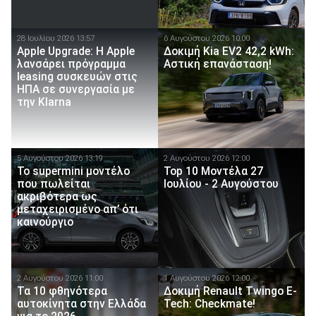
28 Ιουλίου 2026 13:57
6 Αυγούστου 2026 10:00
Apple Upgrade: Η Apple
Δοκιμή Kia EV2 42,2 kWh:
λανσάρει πρόγραμμα
Αστική επανάσταση!
leasing συσκευών στις
ΗΠΑ σε συνεργασία με
την Klarna
5 Αυγούστου 2026 13:19
2 Αυγούστου 2026 12:00
Το supermini μοντέλο
Top 10 Μοντέλα 27
που πωλείται
Ιουλίου - 2 Αυγούστου
ακριβότερα ως
μεταχειρισμένο απ’ ότι
καινούργιο
2 Αυγούστου 2026 11:00
1 Αυγούστου 2026 12:00
Τα 10 φθηνότερα
Δοκιμή Renault Twingo E-
αυτοκίνητα στην Ελλάδα
Tech: Checkmate!