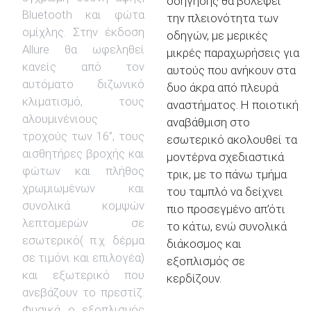
οδήγησης θα βολέψει
Bluetooth και φώτα
την πλειονότητα των
ομίχλης. Στην έκδοση
οδηγών, με μερικές
Allure θα ωφεληθεί
μικρές παραχωρήσεις για
κανείς από τον
αυτούς που ανήκουν στα
αυτόματο διζωνικό
δυο άκρα από πλευρά
κλιματισμό, τους
αναστήματος. Η ποιοτική
αλουμινένιους
αναβάθμιση στο
τροχούς των 16’’, τους
εσωτερικό ακολουθεί τα
αισθητήρες βροχής και
μοντέρνα σχεδιαστικά
φώτων και πλήθος
τρικ, με το πάνω τμήμα
χρωμιωμένων και
του ταμπλό να δείχνει
συνολικά κομψών
πιο προσεγμένο απ’ότι
λεπτομερών σε
το κάτω, ενώ συνολικά
εσωτερικό( π.χ. δέρμα
διάκοσμος και
σε τιμόνι και επιλογέα)
εξοπλισμός σε
και εξωτερικό που
κερδίζουν.
ανεβάζουν το πρεστίζ.
Φυσικά ο εξοπλισμός