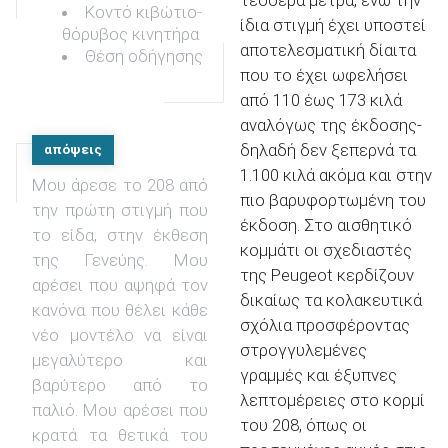
τέσσερα μέτρα, ενώ την
Κοντό κιβώτιο-
ίδια στιγμή έχει υποστεί
θόρυβος κινητήρα
αποτελεσματική δίαιτα
Θέση οδήγησης
που το έχει ωφελήσει
από 110 έως 173 κιλά
αναλόγως της έκδοσης-
δηλαδή δεν ξεπερνά τα
απόψεις
1.100 κιλά ακόμα και στην
Μου άρεσε το 208 από
πιο βαρυφορτωμένη του
την πρώτη στιγμή που
έκδοση. Στο αισθητικό
το είδα, στην έκθεση
κομμάτι οι σχεδιαστές
της Γενεύης. Μου
της Peugeot κερδίζουν
αρέσει που αψηφά τον
δικαίως τα κολακευτικά
κανόνα που θέλει κάθε
σχόλια προσφέροντας
νέο μοντέλο να είναι
στρογγυλεμένες
μεγαλύτερο και
γραμμές και έξυπνες
βαρύτερο από το
λεπτομέρειες στο κορμί
παλιό. Μου αρέσει που
του 208, όπως οι
κρατά τα θετικά του