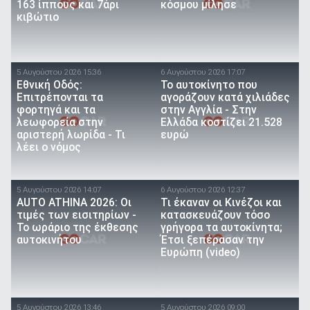
163 ίππους και 7άρι
κόσμου μίλησε
κιβώτιο
5 Αυγούστου 2026 15:36
6 Αυγούστου 2026 17:07
Εθνική Οδός:
To αυτοκίνητο που
Επιτρέπονται τα
αγοράζουν κατά χιλιάδες
φορτηγά και τα
στην Αγγλία - Στην
λεωφορεία στην
Ελλάδα κοστίζει 21.528
αριστερή λωρίδα - Τι
ευρώ
λέει ο νόμος
5 Αυγούστου 2026 14:07
6 Αυγούστου 2026 12:37
AUTO ATHINA 2026: Οι
Τι έκαναν οι Κινέζοι και
τιμές των εισιτηρίων -
κατασκευάζουν τόσο
Το ωράριο της έκθεσης
γρήγορα τα αυτοκίνητα;
αυτοκινήτου
Έτσι ξεπέρασαν την
Ευρώπη (video)
5 Αυγούστου 2026 13:46
5 Αυγούστου 2026 09:00