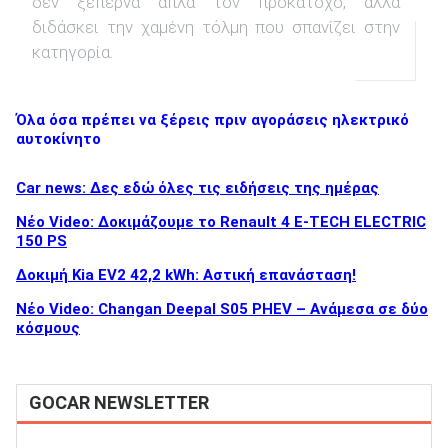
δεν ξεπερνά απλά τον προκάτοχο, αλλά
διδάσκει την χαμένη τόλμη που σπανίζει στην
κατηγορία.
Όλα όσα πρέπει να ξέρεις πριν αγοράσεις ηλεκτρικό
αυτοκίνητο
Car news: Δες εδώ όλες τις ειδήσεις της ημέρας
Νέο Video: Δοκιμάζουμε το Renault 4 E-TECH ELECTRIC
150 PS
Δοκιμή Kia EV2 42,2 kWh: Αστική επανάσταση!
Νέο Video: Changan Deepal S05 PHEV – Ανάμεσα σε δύο
κόσμους
GOCAR NEWSLETTER