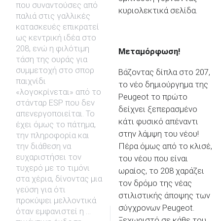
που συναντούσες από
κυριολεκτικά σελίδα.
παλιά στις γαλλικές
κατασκευές επικρατεί
ως κεντρική ιδέα στο
208, ενώ η φιλότιμη
Μεταμόρφωση!
τάση της ουράς για
συμμετοχή στο σπορ
Βάζοντας δίπλα στο 207,
παιχνίδι
το νέο δημιούργημα της
«λογοκρίνεται» από το
Peugeot το πρώτο
στάνταρ ESP που δεν
δείχνει ξεπερασμένο
απενεργοποιείται. Το
κάτι φυσικό απέναντι
έχει όμως το πάτημα,
στην λάμψη του νέου!
την πληροφορία και
την διάθεση να
Πέρα όμως από το κλισέ,
ευχαριστήσει τον
του νέου που είναι
τυχερό με το τιμόνι
ωραίος, το 208 χαράζει
στα χέρια, δίνοντας μια
τον δρόμο της νέας
γεύση για ότι
στιλιστικής άποψης των
προκύψει μελλοντικά
σύγχρονων Peugeot.
όταν εμφανιστεί η …
Ξεχωριστό σε κάθε του