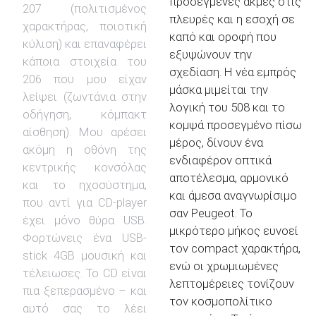
προσεγμένες ακμές στις
207 (πολιτισμένος
πλευρές και η εσοχή σε
χαρακτήρας, ποιοτική
καπό και οροφή που
κύλιση) και επαναφέρει
εξυψώνουν την
κάποια στοιχεία του
σχεδίαση. Η νέα εμπρός
206 που μου είχαν
μάσκα μιμείται την
λείψει (ζωντάνια στην
λογική του 508 και το
οδήγηση, κόμπακτ
κομψά προσεγμένο πίσω
αίσθηση). Μου αρέσει
μέρος, δίνουν ένα
ακόμη η οθόνη της
ενδιαφέρον οπτικά
κεντρικής κονσόλας
αποτέλεσμα, αρμονικό
και το ηχοσύστημα,
και άμεσα αναγνωρίσιμο
που αντί για CD-player
σαν Peugeot. Το
έχει μόνο θύρα USB.
μικρότερο μήκος ευνοεί
Φορτώνεις ένα USB-
τον compact χαρακτήρα,
stick 4GB μουσική και
ενώ οι χρωμιωμένες
τέλειωσες. Το CD είναι
λεπτομέρειες τονίζουν
πια ξεπερασμένο – και
τον κοσμοπολίτικο
αυτό σας το λέει