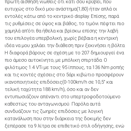
πρώτη αίσθηση νιώθεις ότι κάτι σου κρύβει, που
ευτυχώς στο δικό μου ανάστημα(1,80) ήταν απλά οι
εντολές κάτω από το κεντρικό display. Επίσης, παρά
τις ρυθμίσεις σε ύψος και βάθος, το τιμόνι πέφτει πιο
χαμηλά απ’ότι θα ήθελα και βρίσκω επίσης την λαβή
του επιλογέα υπερβολική, χωρίς βέβαια η κεντρική
ιδέα να μου χαλάει την διάθεση πριν ξεκινήσει η βόλτα.
Η διαφορά βάρους σε σχέση με το 207 δημιουργεί ένα
πιο άμεσο αυτοκίνητο, με μπόλικη σπιρτάδα. Ο
φιλότιμος 1.4 VTi με τους 95 ίππους, τα 136 Nm ροπής
και τις κοντές σχέσεις στο 5άρι κιβώτιο προσφέρουν
ικανοποιητικές επιδόσεις(0-100km/h σε 10,5’’ και
τελική ταχύτητα 188 km/h), όσο και αν δεν
εντυπωσιάζουν απέναντι στο υπερτροφοδοτούμενο
καθεστώς του ανταγωνισμού. Παρόλα αυτά
συνδυάζουν τις ζωηρές επιδόσεις με λογική
κατανάλωση που στην διάρκεια της δοκιμής δεν
ξεπέρασε τα 9 λίτρα σε επιθετικό στιλ οδήγησης, ενώ