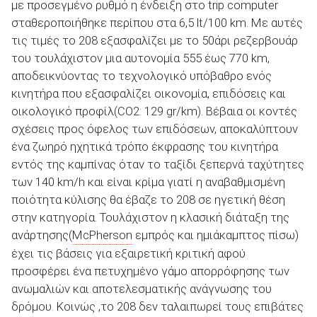
με προσεγμένο ρυθμό η ένδειξη στο trip computer
σταθεροποιήθηκε περίπου στα 6,5 lt/100 km. Με αυτές
τις τιμές το 208 εξασφαλίζει με το 50άρι ρεζερβουάρ
του τουλάχιστον μια αυτονομία 555 έως 770 km,
αποδεικνύοντας το τεχνολογικό υπόβαθρο ενός
κινητήρα που εξασφαλίζει οικονομία, επιδόσεις και
οικολογικό προφίλ(CO2: 129 gr/km). Βέβαια οι κοντές
σχέσεις προς όφελος των επιδόσεων, αποκαλύπτουν
ένα ζωηρό ηχητικά τρόπο έκφρασης του κινητήρα
εντός της καμπίνας όταν το ταξίδι ξεπερνά ταχύτητες
των 140 km/h και είναι κρίμα γιατί η αναβαθμισμένη
ποιότητα κύλισης θα έβαζε το 208 σε ηγετική θέση
στην κατηγορία. Τουλάχιστον η κλασική διάταξη της
ανάρτησης(
McPherson
εμπρός και ημιάκαμπτος πίσω)
έχει τις βάσεις για εξαιρετική κριτική αφού
προσφέρει ένα πετυχημένο γάμο απορρόφησης των
ανωμαλιών και αποτελεσματικής ανάγνωσης του
δρόμου. Κοινώς ,το 208 δεν ταλαιπωρεί τους επιβάτες