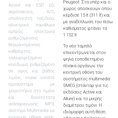
Peugeot. Στα υπέρ και ο
Assist και ESP, έξι
χώρος αποσκευών όπου
αερόσακους, A/C,
κέρδισε 15 lt (311 lt) και
υπολογιστή ταξιδίου,
με αναδίπλωση του πίσω
ηλεκτρικά παράθυρα
καθίσματος φτάνει τα
εμπρός, ηλεκτρικά
1.152 lt
ρυθμιζόμενους-
θερμαινόμενους
Το νέο ταμπλό
καθρέφτες,
επικεντρώνεται στον
τηλεχειριζόμενο
ψηλά τοποθετημένο
κλείδωμα, ρυθμιζόμενο
πίνακα οργάνων, την
σε ύψος και βάθος
κεντρική οθόνη του
τιμόνι, cruise control,
συστήματος multimediα
ηχοσύστημα με
SMEG (στάνταρ για τις
χειριστήρια στο τιμόνι
εκδόσεις Active και
και δυνατότητα
Allure) και το μικρής
αναπαραγωγής MP3,
διαμέτρου τιμόνι. Η
σύστημα Multimedia με
ιδιόμορφη αυτή θέση
έγχρωμη οθόνη αφής,