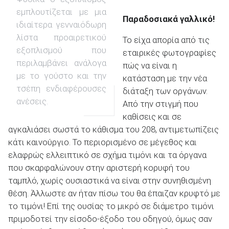
εμπλουτίζεται με μια
Παραδοσιακά γαλλικό!
ιδιαίτερα γενναιόδωρη
λίστα προαιρετικού
Το είχα απορία από τις
εξοπλισμού που
εταιρικές φωτογραφίες
περιλαμβάνει ανάλογα
πώς να είναι η
με το γούστο και την
κατάσταση με την νέα
τσέπη ενδιαφέρουσες
διάταξη των οργάνων.
ανέσεις.
Από την στιγμή που
καθίσεις και σε
αγκαλιάσει σωστά το κάθισμα του 208, αντιμετωπίζεις
κάτι καινούργιο. Το περιορισμένο σε μέγεθος και
ελαφρώς ελλειπτικό σε σχήμα τιμόνι και τα όργανα
που σκαρφαλώνουν στην αριστερή κορυφή του
ταμπλό, χωρίς ουσιαστικά να είναι στην συνηθισμένη
θέση. Άλλωστε αν ήταν πίσω του θα έπαιζαν κρυφτό με
το τιμόνι! Επί της ουσίας το μικρό σε διάμετρο τιμόνι
πριμοδοτεί την είσοδο-έξοδο του οδηγού, όμως σαν