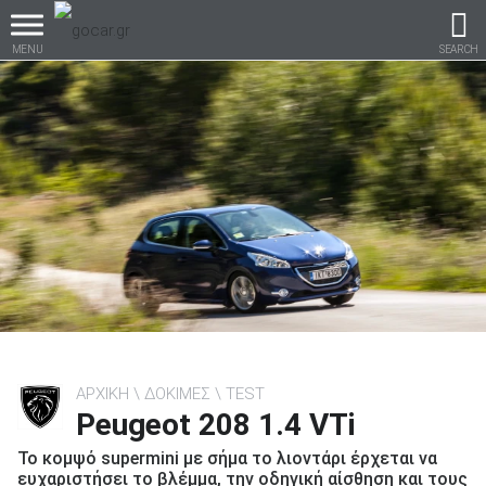
MENU
SEARCH
Βρες τα πάντα για το
αυτοκίνητο!
βρες το!
ΑΡΧΙΚΗ
ΔΟΚΙΜΕΣ
TEST
Peugeot 208 1.4 VTi
Καινούρια
Το κομψό supermini με σήμα το λιοντάρι έρχεται να
ευχαριστήσει το βλέμμα, την οδηγική αίσθηση και τους