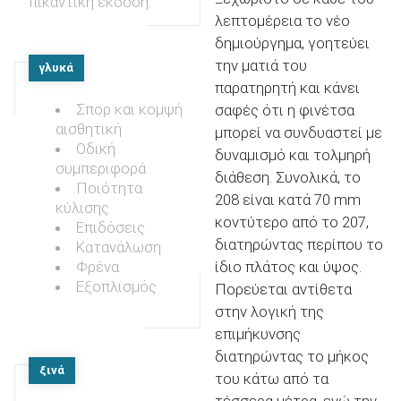
πικάντικη έκδοση.
λεπτομέρεια το νέο
δημιούργημα, γοητεύει
την ματιά του
γλυκά
παρατηρητή και κάνει
Σπορ και κομψή
σαφές ότι η φινέτσα
αισθητική
μπορεί να συνδυαστεί με
Οδική
δυναμισμό και τολμηρή
συμπεριφορά
διάθεση. Συνολικά, το
Ποιότητα
208 είναι κατά 70 mm
κύλισης
κοντύτερο από το 207,
Επιδόσεις
διατηρώντας περίπου το
Κατανάλωση
Φρένα
ίδιο πλάτος και ύψος.
Εξοπλισμός
Πορεύεται αντίθετα
στην λογική της
επιμήκυνσης
διατηρώντας το μήκος
ξινά
του κάτω από τα