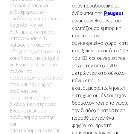
ελαφρύ αμάξωμα
όταν παραδοσιακά οι
ενδιαφέρουσες
άνθρωποι της
Peugeot
επιδόσεις και απόλυτα
είναι συνηθισμένοι σε
λογικές, για να
καλπάζουσα εμπορική
βολτάρεις ολημερίς,
πορεία στον
καταναλώσεις. Ο
συγκεκριμένο χώρο, κάτι
γρίφος της θέσης
που ξεκίνησε από το 205
οδήγησης, ξεπερνιέται
εύκολα και μετά έχεις
του ‘83 και συνεχίστηκε
να θυμάσαι το κομψό
μέχρι την εποχή 207,
σαλόνι, το
μετρώντας στο σύνολο
παιχνιδιάρικο συνολικά
πάνω από 15
στιλ και την αέρινη
εκατομμύρια πωλήσεις!
αίσθηση που
Ευτυχώς οι Γάλλοι είχαν
αντιμετωπίζει τις
δρομολογήσει από νωρίς
διαδοχικές στροφές.
την διάδοχη κατάσταση
Ένας περίφημος
συνδυασμός άνεσης
προσθέτοντας ένα
και
ψηφίο και αρκετή
αποτελεσματικότητας
έμπνευση γυρνώντας