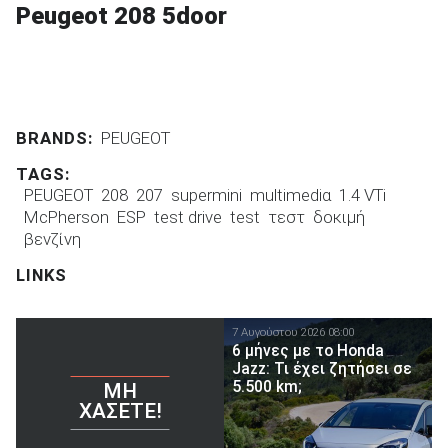
Peugeot 208 5door
BRANDS:
PEUGEOT
TAGS:
PEUGEOT
208
207
supermini
multimediα
1.4 VTi
McPherson
ESP
test drive
test
τεστ
δοκιμή
βενζίνη
LINKS
7 Αυγούστου 2026 08:00
6 μήνες με το Honda
Jazz: Τι έχει ζητήσει σε
5.500 km;
ΜΗ
ΧΆΣΕΤΕ!