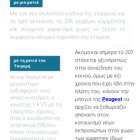
με μια ματιά
Με τον νέο στιλιστικό κώδικα της εταιρείας και
σε light εκτέλεση, το 208 σερβίρει κομψότητα
ΑΝΑΖΗΤΗΣΗ
και σύγχρονο χαρακτήρα χωρίς να ξεχνά το
ευχάριστο οδηγικό παρελθόν της εταιρίας.
Ακόμα και σήμερα το 207
στέκεται αξιοπρεπώς
με τη ματιά του
Τσιγκρή
στην συνείδηση του
κοινού, όμως με έξι
Αν και περίμενα με
χρόνια που έχει ήδη στην
μεγαλύτερο
ενδιαφέρον τους
πλάτη του, κάνουν την
νέους κινητήρες, ο
μπογιά της
Peugeot
να
γνωστός 1.4 VTi με τις
αρχίζει να ξεθωριάζει
«σφιχτές» σχέσεις
απέναντι στον
ήταν ο οικοδεσπότης
καταιγισμό νέων
στην σειρά 208 που
εκπροσώπων στον χώρο
έπεσε στα χέρια μας,
των supermini. Ιδίως
προσφέροντας στο