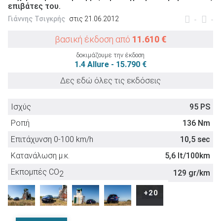
επιβάτες του.
Γιάννης Τσιγκρής
στις 21.06.2012
-
-
βασική έκδοση από
11.610 €
δοκιμάζουμε την έκδοση
ΑΝΑΖΗΤΗΣΗ
1.4 Allure - 15.790 €
Δες εδώ όλες τις εκδόσεις
Μεταχειρισμένα
Ισχύς
95 PS
Ροπή
136 Nm
Επιτάχυνση 0-100 km/h
10,5 sec
Κατανάλωση μ.κ.
5,6 lt/100km
ΑΝΑΖΗΤΗΣΗ
Εκπομπές CO
129 gr/km
2
Επιχειρήσεις
Euro NCAP
+20