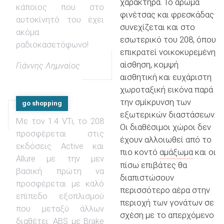
χαρακτήρα. Το άρωμα
κάποιος που στο
φινέτσας και φρεσκάδας
αυτοκίνητό του έχει
συνεχίζεται και στο
ακόμα
εσωτερικό του 208, όπου
ραδιοκασετόφωνο!
επικρατεί νοικοκυρεμένη
αίσθηση, κομψή
Γιάννης Λημναίος
αισθητική και ευχάριστη
χωροταξική εικόνα παρά
την σμίκρυνση των
go shopping
εξωτερικών διαστάσεων.
Με τον 1.4 VTi, το 208
Οι διαθέσιμοι χώροι δεν
προσφέρεται στις
έχουν αλλοιωθεί από το
εκδόσεις Active και
πιο κοντό
αμάξωμα
και οι
Allure με την μεν
πίσω επιβάτες θα
βασική πρώτη να
διαπιστώσουν
προσφέρεται με καλό
περισσότερο αέρα στην
επίπεδο εξοπλισμού
περιοχή των γονάτων σε
που μεταξύ άλλων
σχέση με το απερχόμενο
διαθέτει: ABS με Brake