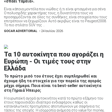
«σπάει ταμεία».
Είναι κάποια μοντέλα που νιώθεις ό,τι είναι φτιαγμένα για σένα.
Ο πολυσχιδής χαρακτήρας τους, η δυνατότητα τους να
προσαρμόζονται σε όλες τις συνθήκες, είναι στοιχεία που τους
ΑΝΑΖΗΤΗΣΗ
επιτρέπουν να ξεχωρίζουν. Αυτό ακριβώς είναι το Peugeot2008.
Το πιο στιλάτο SUV της ...
GOCAR ADVERTORIAL
• 24 Ιουλίου 2026
Τα 10 αυτοκίνητα που αγοράζει η
Ευρώπη - Οι τιμές τους στην
Ελλάδα
Το πρώτο μισό του έτους έχει συμπληρωθεί και
έχουμε ήδη τα στοιχεία για την πορεία της αγοράς
μέχρι σήμερα. Ποια είναι τα best-seller αυτοκίνητα
στη Γηραιά Ήπειρο;
Η ευρωπαϊκή αγορά αυτοκινήτου κατά το πρώτο εξάμηνο του
έτους παρουσιάζει ιδιαίτερο ενδιαφέρον, καθώς οι
καταναλωτικές προτιμήσεις αποτυπώνουν με σαφήνεια τις
τάσεις της εποχής. Η ισορροπία ανάμεσα στο value for money,