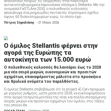
αναδιατάξει πλήρως τις ισορροπίες στην παγκόσμια
αυτοκινητοβιομηχανία παρουσίασε επίσημα η Stellantis. Με την
ονομασία FaSTLAne 2030, ο πολυεθνικός κολοσσός
αποκάλυψε ένα μνημειώδες πενταετές στρατηγικό σχέδιο
ύψους 60 δισεκατομμυρίων ευρώ, το οποίο έχει ...
Πέτρος Σηφαλάκης
• 21 Μαίου 2026
Ο όμιλος Stellantis φέρνει στην
αγορά της Ευρώπης τα
αυτοκίνητα των 15.000 ευρώ
Ο πολυεθνικός κολοσσός θα λανσάρει έως το 2028
μια νέα σειρά μικρών, οικονομικών και προσιτών
οχημάτων, επαναφέροντας μάλιστα στο προσκήνιο
και θρυλικά ονόματα του παρελθόντος.
Ο όμιλος Stellantis επιβεβαίωσε ότι το project «E-Car» προχωρά
με γοργούς ρυθμούς, ώστε μέσα στο 2028, να κυκλοφορήσουν
στην αγορά τα πρώτα μοντέλα της νέας και πολλά υποσχόμενης
σειράς μικρών και προσιτών οχημάτων του ομίλου, στις τάξεις
του οποίου θα ...
GOCAR TEAM
• 19 Μαίου 2026