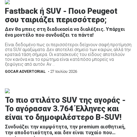
Fastback ή SUV - Ποιο Peugeot
σου ταιριάζει περισσότερο;
Δεν θα μπεις στη διαδικασία να διαλέξεις. Υπάρχει
ένα μοντέλο που συνδυάζει τα πάντα!
ΑΝΑΖΗΤΗΣΗ
Είναι δεδομένο πως οι περισσότεροι δείχνουν σαφή προτίμηση
στα SUV αμαξώματα. Δεν αποτελεί σημείο των καιρών, αλλά την
Μεταχειρισμένα
κραταιά τάση σήμερα. Οι κατασκευές του είδους αποτελούν
τον κανόνα και το ερώτημα είναι κατά πόσο μπορείς να
ξεφύγεις από αυτόν. Αν ...
GOCAR ADVERTORIAL
• 27 Ιουλίου 2026
ΑΝΑΖΗΤΗΣΗ
Το πιο στιλάτο SUV της αγοράς -
Το αγόρασαν 3.764 Έλληνες και
Επιχειρήσεις
είναι το δημοφιλέστερο B-SUV!
Συνδυάζει την κομψότητα, την premium αισθητική,
την αποδοτικότητα, και δεν είναι τυχαίο που…