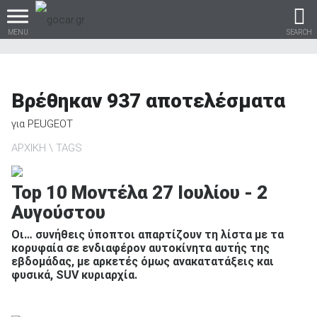
MENU
SEARCH
Βρέθηκαν
937
αποτελέσματα
Βρες τα πάντα για το
για
PEUGEOT
αυτοκίνητο!
ΑΡΧΙΚΗ
TAGS
Top 10 Μοντέλα 27 Ιουλίου - 2
Αυγούστου
βρες το!
Οι… συνήθεις ύποπτοι απαρτίζουν τη λίστα με τα
κορυφαία σε ενδιαφέρον αυτοκίνητα αυτής της
εβδομάδας, με αρκετές όμως ανακατατάξεις και
φυσικά, SUV κυριαρχία.
Καινούρια