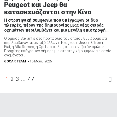
Peugeot και Jeep θα
κατασκευάζονται στην Κίνα
H στρατηγική συμφωνία που υπέγραψαν οι δυο
πλευρές, πέραν της δημιουργίας μιας νέας σειράς
οχημάτων περιλαμβάνει και μια μεγάλη επιστροφή…
Ο όμιλος Stellantis στο πορτφόλιο του οποίου θυμίζουμε ότι
περιλαμβάνονται μεταξύ άλλων η Peugeot, η Jeep, η Citroen, η
Fiat, η Alfa Romeo, η Opel κ.α. καθώς και ο κινεζικός όμιλος
Dongfeng υπέγραψαν σήμερα μια στρατηγική συμφωνία η οποία
αναμένεται ...
GOCAR TEAM
• 15 Μαίου 2026
1
2
3
...
47