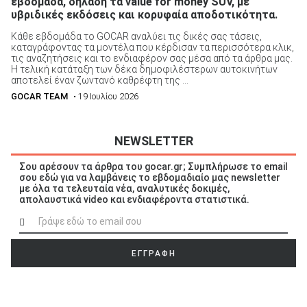
εβδομάδα, δηλαδή τα value for money SUV, με
υβριδικές εκδόσεις και κορυφαία αποδοτικότητα.
Κάθε εβδομάδα το GOCAR αναλύει τις δικές σας τάσεις,
καταγράφοντας τα μοντέλα που κέρδισαν τα περισσότερα κλικ,
τις αναζητήσεις και το ενδιαφέρον σας μέσα από τα άρθρα μας.
Η τελική κατάταξη των δέκα δημοφιλέστερων αυτοκινήτων
αποτελεί έναν ζωντανό καθρέφτη της ...
GOCAR TEAM
• 19 Ιουλίου 2026
NEWSLETTER
Σου αρέσουν τα άρθρα του gocar.gr; Συμπλήρωσε το email
σου εδώ για να λαμβάνεις το εβδομαδιαίο μας newsletter
με όλα τα τελευταία νέα, αναλυτικές δοκιμές,
απολαυστικά video και ενδιαφέροντα στατιστικά.
ΕΓΓΡΑΦΗ