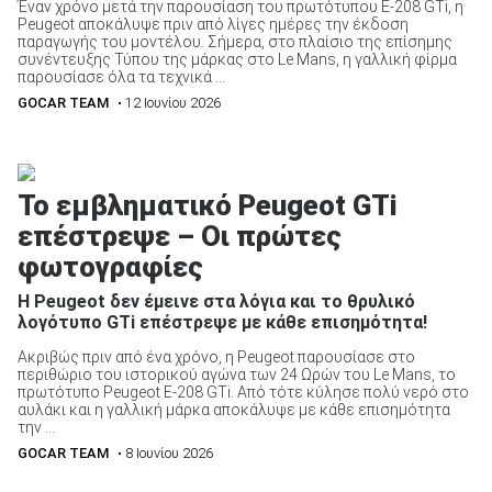
Έναν χρόνο μετά την παρουσίαση του πρωτότυπου E-208 GTi, η
Peugeot αποκάλυψε πριν από λίγες ημέρες την έκδοση
παραγωγής του μοντέλου. Σήμερα, στο πλαίσιο της επίσημης
συνέντευξης Τύπου της μάρκας στο Le Mans, η γαλλική φίρμα
παρουσίασε όλα τα τεχνικά ...
GOCAR TEAM
• 12 Ιουνίου 2026
Το εμβληματικό Peugeot GTi
επέστρεψε – Oι πρώτες
φωτογραφίες
Η Peugeot δεν έμεινε στα λόγια και το θρυλικό
λογότυπο GTi επέστρεψε με κάθε επισημότητα!
Ακριβώς πριν από ένα χρόνο, η Peugeot παρουσίασε στο
περιθώριο του ιστορικού αγώνα των 24 Ωρών του Le Mans, το
πρωτότυπο Peugeot E-208 GTi. Από τότε κύλησε πολύ νερό στο
αυλάκι και η γαλλική μάρκα αποκάλυψε με κάθε επισημότητα
την ...
GOCAR TEAM
• 8 Ιουνίου 2026