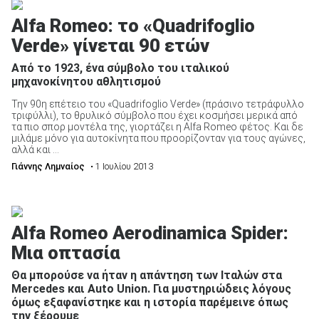
Alfa Romeo: το «Quadrifoglio
Verde» γίνεται 90 ετών
Από το 1923, ένα σύμβολο του ιταλικού
μηχανοκίνητου αθλητισμού
ΑΝΑΖΗΤΗΣΗ
Την 90η επέτειο του «Quadrifoglio Verde» (πράσινο τετράφυλλο
τριφύλλι), το θρυλικό σύμβολο που έχει κοσμήσει μερικά από
Μεταχειρισμένα
τα πιο σπορ μοντέλα της, γιορτάζει η Alfa Romeo φέτος. Και δε
μιλάμε μόνο για αυτοκίνητα που προορίζονταν για τους αγώνες,
αλλά και ...
Γιάννης Λημναίος
• 1 Ιουλίου 2013
ΑΝΑΖΗΤΗΣΗ
Alfa Romeo Aerodinamica Spider:
Μια οπτασία
Επιχειρήσεις
Θα μπορούσε να ήταν η απάντηση των Ιταλών στα
Mercedes και Auto Union. Για μυστηριώδεις λόγους
όμως εξαφανίστηκε και η ιστορία παρέμεινε όπως
την ξέρουμε