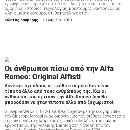
«γεωγραφική περιοχή» αυτού του πλανήτη σε επίπεδο φυσικής
ομορφιάς, ιστορίας, τεχνολογίας, κουλτούρας, γαστρονομίας
κ.λπ. είμαστε σίγουροι ότι θα κατέληγε στις ...
Κώστας Λούβαρης
• 19 Απριλίου 2013
Οι άνθρωποι πίσω από την Alfa
Romeo: Original Alfisti
Λένε και όχι άδικα, ότι κάθε εταιρεία δεν είναι
τίποτα άλλο από τους ανθρώπους της. Και οι
άνθρωποι που έχτισαν την Alfa Romeo δεν θα
μπορούσαν να ήταν τίποτα άλλο από ξεχωριστοί
Giuseppe Merosi (1872-1956)Όλα άρχισαν με την εξαγορά από
τον Giuseppe Merosi (γιός οικογενείας που διέθετε εργοστάσιο
κεριών σαράντα χιλιόμετρα έξω από το Μιλάνο) του παλιού
εργοστασίου της γαλλικής Darracq στη Νάπολη, υπό την
επωνυμία Societa Anonima Italiana Darracq το 1906. ...