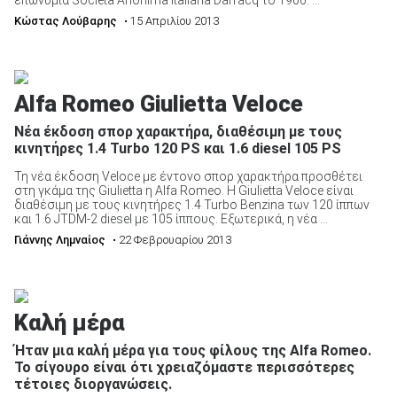
Κώστας Λούβαρης
• 15 Απριλίου 2013
Alfa Romeo Giulietta Veloce
Nέα έκδοση σπορ χαρακτήρα, διαθέσιμη με τους
κινητήρες 1.4 Turbo 120 PS και 1.6 diesel 105 PS
Τη νέα έκδοση Veloce με έντονο σπορ χαρακτήρα προσθέτει
στη γκάμα της Giulietta η Alfa Romeo. Η Giulietta Veloce είναι
διαθέσιμη με τους κινητήρες 1.4 Turbo Benzina των 120 ίππων
και 1.6 JTDM-2 diesel με 105 ίππους. Εξωτερικά, η νέα ...
Γιάννης Λημναίος
• 22 Φεβρουαρίου 2013
Καλή μέρα
Ήταν μια καλή μέρα για τους φίλους της Alfa Romeo.
Το σίγουρο είναι ότι χρειαζόμαστε περισσότερες
τέτοιες διοργανώσεις.