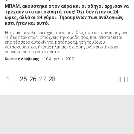
ΜΠΑΜ, ακούστηκε στον αέρα και οι οδηγοί άρχισαν να
τρέχουν στα αυτοκίνητά τους! Όχι δεν ήταν οι 24
ώρες, αλλά οι 24 γύροι. Τηρουμένων των αναλογιών,
κάτι ήταν και αυτό.
Ήταν μια μεγάλη επιτυχία, τόσο σαν ιδέα, όσο και σαν παραγωγή.
Η ιδέα ήταν απλή, φτιάχνεις την ομάδα σου, που αποτελείται
από τέσσερα αυτοκίνητα, κατά προτίμηση του ίδιου
κατασκευαστού, ή ίδιας ηλικίας (όχι οδηγών) και στέκεσαι
απέναντι από το αυτοκίνητο. ...
Κώστας Λούβαρης
• 10 Απριλίου 2012
1
...
25
26
27
28