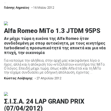
...
Γιάννης Λημναίος
• 16 Μαίου 2012
Alfa Romeo MiΤo 1.3 JTDM 95PS
Αν μέχρι τώρα η εικόνα της Alfa Romeo ήταν
συνδεδεμένη με σπορ αυτοκίνητα, με τους κινητήρες
turbodiesel η προσωπικότητά της αποκτά και μια νέα
πτυχή, την οικονομία
Για να πούμε την αλήθεια, στην αρχή μας κακοφάνηκε λίγο ο
ήχος, αλλά και η απόκριση του «ντιζελάτου» κινητήρα της MiΤo.
Ο λόγος; Επειδή μέχρι τώρα, όπως κάθε Alfa έτσι και τη MiTo
την είχαμε συνδυάσει με οδηγική απόλαυση, έχοντας ...
Κώστας Λούβαρης
• 27 Απριλίου 2012
Σ.Ι.Σ.Α. 24 LAP GRAND PRIX
(07/04/2012)