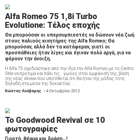
Alfa Romeo 75 1,8i Turbo
Evolutione: Τέλος εποχής
Θα μπορούσαν οι υπερσυμπιεστές να δώσουν νέα ζωή
στους παλιούς κινητήρες της Alfa Romeo; Θα
μπορούσαν, αλλά δεν τα κατάφεραν, γιατί οι
προσπάθειες ήταν λίγες και έγιναν πολύ αργά, για να
φέρουν την άνοιξη.
Η Alfa 75 σχεδιάστηκε από την ίδια την Alfa Romeo με το Centro
Stile να προτιμά και πάλι τις… γωνίες στην εμφάνισή της, βάση
της νέας «linea» που υποτίθεται ότι θα ήταν της μόδας τότε,
δηλαδή στα μέσα της δεκαετίας ...
Κώστας Λούβαρης
• 4 Οκτωβρίου 2012
To Goodwood Revival σε 10
φωτογραφίες
Γιορτή, θέαμα και δράση...!