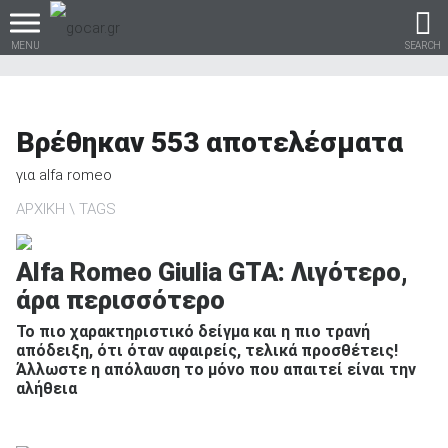
MENU
SEARCH
Βρέθηκαν
553
αποτελέσματα
Βρες τα πάντα για το
για
alfa romeo
αυτοκίνητο!
ΑΡΧΙΚΗ
TAGS
Alfa Romeo Giulia GTA: Λιγότερο,
άρα περισσότερο
βρες το!
Το πιο χαρακτηριστικό δείγμα και η πιο τρανή
απόδειξη, ότι όταν αφαιρείς, τελικά προσθέτεις!
Άλλωστε η απόλαυση το μόνο που απαιτεί είναι την
αλήθεια
Καινούρια