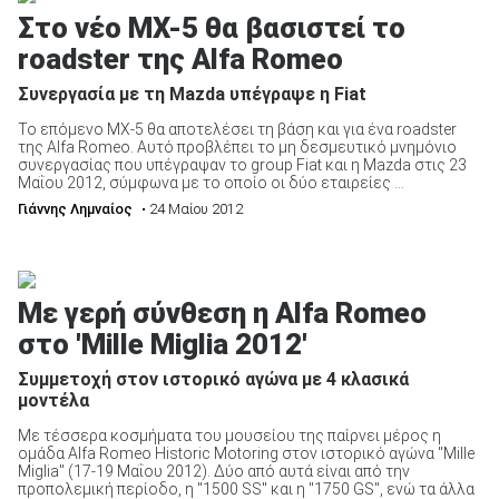
Στο νέο ΜΧ-5 θα βασιστεί το
roadster της Alfa Romeo
Συνεργασία με τη Mazda υπέγραψε η Fiat
Το επόμενο MX-5 θα αποτελέσει τη βάση και για ένα roadster
της Alfa Romeo. Αυτό προβλέπει το μη δεσμευτικό μνημόνιο
συνεργασίας που υπέγραψαν το group Fiat και η Mazda στις 23
Μαΐου 2012, σύμφωνα με το οποίο οι δύο εταιρείες ...
Γιάννης Λημναίος
• 24 Μαίου 2012
Με γερή σύνθεση η Alfa Romeo
στο 'Mille Miglia 2012'
Συμμετοχή στον ιστορικό αγώνα με 4 κλασικά
μοντέλα
Με τέσσερα κοσμήματα του μουσείου της παίρνει μέρος η
ομάδα Alfa Romeo Historic Motoring στον ιστορικό αγώνα "Mille
Miglia" (17-19 Μαΐου 2012). Δύο από αυτά είναι από την
προπολεμική περίοδο, η "1500 SS" και η "1750 GS", ενώ τα άλλα