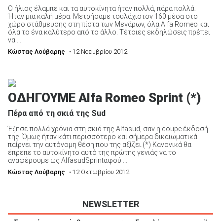
Ο ήλιος έλαμπε και τα αυτοκίνητα ήταν πολλά, πάρα πολλά.
Ήταν μια καλή μέρα. Μετρήσαμε τουλάχιστον 160 μέσα στο
χώρο στάθμευσης στη πίστα των Μεγάρων, όλα Alfa Romeo και
όλα το ένα καλύτερο από το άλλο. Τέτοιες εκδηλώσεις πρέπει
να ...
Κώστας Λούβαρης
• 12 Νοεμβρίου 2012
ΟΔΗΓΟΥΜΕ Alfa Romeo Sprint (*)
Πέρα από τη σκιά της Sud
Έζησε πολλά χρόνια στη σκιά της Alfasud, σαν η coupe έκδοσή
της. Όμως ήταν κάτι περισσότερο και σήμερα δικαιωματικά
παίρνει την αυτόνομη θέση που της αξίζει.(*) Κανονικά θα
έπρεπε το αυτοκίνητο αυτό της πρώτης γενιάς να το
αναφέρουμε ως AlfasudSprintαφού ...
Κώστας Λούβαρης
• 12 Οκτωβρίου 2012
NEWSLETTER