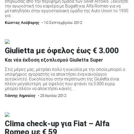
επιβιώσας από την περίφημη ομάδα των Silver Arrows. Ξεκίνησε
την αγωνιστική του καριέρα με Bugatti και Alfa Romeo για να
μεταπηδήσει στην εργοστασιακή ομάδα της Auto Union το 1935
για ...
Κώστας Λούβαρης
• 10 Σεπτεμβρίου 2012
Giulietta με όφελος έως € 3.000
Και νέα έκδοση εξοπλισμού Giulietta Super
Στις μέρες μας, μετράει πολύ η ευκολία με την οποία μπορεί ο
υποψήφιος αγοραστής να αποκτήσει ένα καινούργιο
αυτοκίνητο. Ευκολία που στην περίπτωση της Giulietta είναι
πλέον μεγαλύτερη: με όφελος που φτάνει τα 3.000 ευρώ
μπορεί πλέον να αποκτήσει κανείς ...
Γιάννης Λημναίος
• 25 Ιουνίου 2012
Clima check-up για Fiat – Alfa
Romeo με € 59