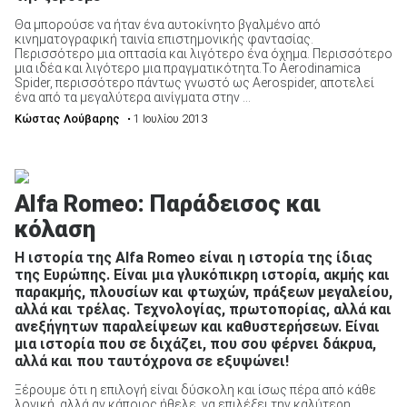
Θα μπορούσε να ήταν ένα αυτοκίνητο βγαλμένο από
κινηματογραφική ταινία επιστημονικής φαντασίας.
Περισσότερο μια οπτασία και λιγότερο ένα όχημα. Περισσότερο
ΑΝΑΖΗΤΗΣΗ
μια ιδέα και λιγότερο μια πραγματικότητα.Το Aerodinamica
Spider, περισσότερο πάντως γνωστό ως Aerospider, αποτελεί
ένα από τα μεγαλύτερα αινίγματα στην ...
Κώστας Λούβαρης
• 1 Ιουλίου 2013
Alfa Romeo: Παράδεισος και
κόλαση
Η ιστορία της Alfa Romeo είναι η ιστορία της ίδιας
της Ευρώπης. Είναι μια γλυκόπικρη ιστορία, ακμής και
παρακμής, πλουσίων και φτωχών, πράξεων μεγαλείου,
αλλά και τρέλας. Τεχνολογίας, πρωτοπορίας, αλλά και
ανεξήγητων παραλείψεων και καθυστερήσεων. Είναι
μια ιστορία που σε διχάζει, που σου φέρνει δάκρυα,
αλλά και που ταυτόχρονα σε εξυψώνει!
Ξέρουμε ότι η επιλογή είναι δύσκολη και ίσως πέρα από κάθε
λογική, αλλά αν κάποιος ήθελε, να επιλέξει την καλύτερη