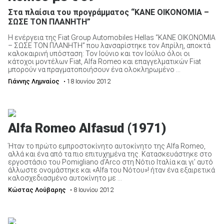
Στα πλαίσια του προγράμματος “ΚΑΝΕ ΟΙΚΟΝΟΜΙΑ –
ΣΩΣΕ ΤΟΝ ΠΛΑΝΗΤΗ”
Η ενέργεια της Fiat Group Automobiles Hellas “ΚΑΝΕ ΟΙΚΟΝΟΜΙΑ
– ΣΩΣΕ ΤΟΝ ΠΛΑΝΗΤΗ” που λανσαρίστηκε τον Απρίλη, αποκτά
καλοκαιρινή υπόσταση: Τον Ιούνιο και τον Ιούλιο όλοι οι
κάτοχοι μοντέλων Fiat, Alfa Romeo και επαγγελματικών Fiat
μπορούν να πραγματοποιήσουν ένα ολοκληρωμένο ...
Γιάννης Λημναίος
• 18 Ιουνίου 2012
Alfa Romeo Alfasud (1971)
Ήταν το πρώτο εμπροστοκίνητο αυτοκίνητο της Alfa Romeo,
αλλά και ένα από τα πιο επιτυχημένα της. Κατασκευάστηκε στο
εργοστάσιο του Pomigliano d’Arco στη Νότιο Ιταλία και γι’ αυτό
άλλωστε ονομάστηκε και «Alfa του Νότου»! ήταν ένα εξαιρετικά
καλοσχεδιασμένο αυτοκίνητο με ...
Κώστας Λούβαρης
• 8 Ιουνίου 2012