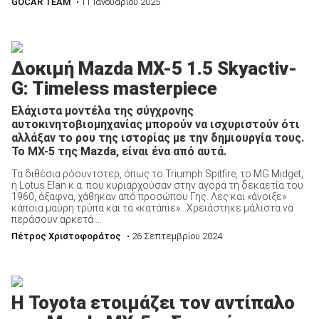
GOCAR TEAM
• 11 Ιανουαρίου 2025
Δοκιμή Mazda MX-5 1.5 Skyactiv-
G: Timeless masterpiece
Ελάχιστα μοντέλα της σύγχρονης
αυτοκινητοβιομηχανίας μπορούν να ισχυριστούν ότι
αλλάξαν το ρου της ιστορίας με την δημιουργία τους.
Το MX-5 της Mazda, είναι ένα από αυτά.
Τα διθέσια ρόουντστερ, όπως το Triumph Spitfire, το MG Midget,
η Lotus Elan κ.α. που κυριαρχούσαν στην αγορά τη δεκαετία του
1960, άξαφνα, χάθηκαν από προσώπου Γης. Λες και «άνοιξε»
κάποια μαύρη τρύπα και τα «κατάπιε»…Χρειάστηκε μάλιστα να
περάσουν αρκετά ...
Πέτρος Χριστοφοράτος
• 26 Σεπτεμβρίου 2024
Η Toyota ετοιμάζει τον αντίπαλο