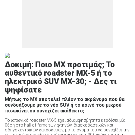
Δοκιμή: Ποιο ΜΧ προτιμάς; Το
αυθεντικό roadster MX-5 ή το
ηλεκτρικό SUV MX-30; - Δες τι
ψηφίσατε
Μήπως το MX αποτελεί πλέον το ακρώνυμο που θα
συνδυάζουμε με το νέο SUV ή το κοινό του μικρού
πισωκίνητου συνεχίζει ακάθεκτο;
Το ιαπωνικό roadster MX-5 έχει αδιαμφησβήτητα κερδίσει μία
θέση στο hall-of-fame των φτηνών, διασκεδαστικών και
οδηγοκεντρικών κατασκευών, με το όνομα του να συνεχίζει την
επιτυχημένη πορεία του μέχρι και σήμερα, 30+ χρόνια μετά την