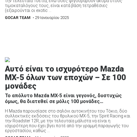
την τελευταία 10ετία, ενώ όσες φιγουράρουν ακόμα στους
τιμοκαταλόγους τους, είναι κατά βάση τετραθέσιες
(εξαιρούνται οι exotic ...
GOCAR TEAM
• 29 Ιανουαρίου 2025
Αυτό είναι το ισχυρότερο Mazda
MX-5 όλων των εποχών – Σε 100
μονάδες
Το απόλυτο Mazda MX-5 είναι γεγονός, δυστυχώς
όμως, θα διατεθεί σε μόλις 100 μονάδες…
Η Mazda παρουσίασε στο σαλόνι αυτοκινήτου του Τόκιο, δύο
συλλεκτικές εκδόσεις του θρυλικού MX-5, την Spirit Racing και
την Roadster 12R, με την τελευταία μάλιστα να είναι η
ισχυρότερη που έχει βγει ποτέ από την γραμμή παραγωγής του
εργοστασίου, καθώς ...