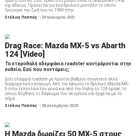
πρώτο που θα τους έρθει στο μυαλό είναι το Mazda MX-5 και
όχι αδίκως. Πρόκειται για ένα θρυλικό μοντέλο το οποίο
ξεκίνησε την ζωή του το 1989 στην ...
Στέλιος Παππάς
• 29 Ιανουαρίου 2021
Drag Race: Mazda MX-5 vs Abarth
124 [Video]
Τα ετεροθαλή αδερφάκια roadster κοντράρονται στην
ευθεία. Εσύ που ποντάρεις;
Δύο ελαφριά roadster με πρώτου βαθμού συγγένεια αλλά
διαφορετική καταγωγή. Από την Ιαπωνία το θρυλικό Mazda MX-
5 στην τελευταία του γενιά και από την Ιταλία το 124 spider, το
οποίο δέχθηκε το δάγκωμα του σκορπιού και έρχεται με το
σήμα ...
Στέλιος Παππάς
• 28 Δεκεμβρίου 2020
Η Mazda δωρίζει 50 MX-5 στους