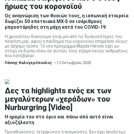
ήρωες του κορονοϊού
Ως αναγνώριση των θυσιών τους, η ιαπωνική εταιρεία
δωρίζει 50 επετειακά MX-5 σε ισάριθμους
μπροστάρηδες στη μάχη κατά του COVID-19
Η χρονιά που διανύουμε είναι μια από τις δυσκολότερες του
πλανήτη μας, αφού η πανδημία του κορονοϊού επηρέασε όλους
με άσχημο τρόπο. Το νέο πρόγραμμα Mazda Heroes έχει ως
στόχο να δώσει πίσω σε αυτούς τους εξαιρετικούς ανθρώπους
που κατέβαλαν ...
Γιάννης Καλογερόπουλος
• 12 Οκτωβρίου 2020
Δες τα highlights ενός εκ των
μεγαλύτερων «χεράδων» του
Nurburgring [Video]
Η ηρεμία του στο όριο και πάνω από αυτό είναι
αξιοζήλευτη
Προσθιοκίνητο, τετρακίνητο ή πισωκίνητο, δεν έχει απολύτως