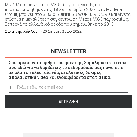
Με 707 αυτοκίνητα, το MX-5 Rally of Records, που
πραγματοποιήθηκε στις 18 Σεπτεμβρίου 2022, στο Modena
Circuit, μπαίνει στο βιβλίο GUINNESS WORLD RECORD και γίνεται
επίσημα η μεγαλύτερη συγκέντρωση Mazda MX-5 παγκοσμίως.
Ξεπερνά το ολλανδικό ρεκόρ που σημειώθηκε το 2013, ...
Σωτήρης Χάλλας
• 20 Σεπτεμβρίου 2022
NEWSLETTER
Σου αρέσουν τα άρθρα του gocar.gr; Συμπλήρωσε το email
σου εδώ για να λαμβάνεις το εβδομαδιαίο μας newsletter
με όλα τα τελευταία νέα, αναλυτικές δοκιμές,
απολαυστικά video και ενδιαφέροντα στατιστικά.
ΕΓΓΡΑΦΗ