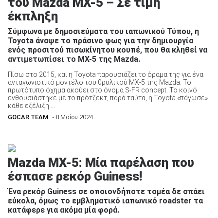
του Mazda MX-5 – Σε τιμή
έκπληξη
Σύμφωνα με δημοσιεύματα του ιαπωνικού Τύπου, η
Toyota άναψε το πράσινο φως για την δημιουργία
ενός προσιτού πισωκίνητου κουπέ, που θα κληθεί να
αντιμετωπίσει το MX-5 της Mazda.
Πίσω στο 2015, και η Toyota παρουσιάζει το όραμα της για ένα
ανταγωνιστικό μοντέλο του θρυλικού MX-5 της Mazda. Το
πρωτότυπο όχημα ακούει στο όνομα S-FR concept. Το κοινό
ενθουσιάστηκε με το πρότζεκτ, παρά ταύτα, η Toyota «πάγωσε»
κάθε εξέλιξη ...
GOCAR TEAM
• 8 Μαίου 2024
Mazda MX-5: Μία παρέλαση που
έσπασε ρεκόρ Guiness!
Ένα ρεκόρ Guiness σε οποιονδήποτε τομέα δε σπάει
εύκολα, όμως το εμβληματικό ιαπωνικό roadster τα
κατάφερε για ακόμα μία φορά.