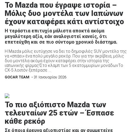
Το Mazda που έγραψε ιστορία –
Μόλις δυο μοντέλα των Ιαπώνων
έχουν καταφέρει κάτι αντίστοιχο
Η τεράστια επιτυχία μάλιστα αποκτά ακόμα
ΑΝΑΖΗΤΗΣΗ
μεγαλύτερη αξία, εάν αναλογιστεί κανείς, ότι
επετεύχθη και σε πιο σύντομο χρονικό διάστημα.
Μεταχειρισμένα
Η Mazda μόλις ευτύχησε να δει το δημοφιλές SUV μοντέλο της
να «σπάει» ένα πολύ μεγάλο ρεκόρ. Που για την ακρίβεια, μόλις
δυο μοντέλα ακόμα έχουν καταφέρει στην ιστορία της
ιαπωνικής φίρμας!Στο κλαμπ των 5 εκατομμυρίων μονάδωνΤο
CX-5 λοιπόν ξεπέρασε ...
GOCAR TEAM
• 31 Ιανουαρίου 2026
ΑΝΑΖΗΤΗΣΗ
Το πιο αξιόπιστο Mazda των
Επιχειρήσεις
τελευταίων 25 ετών – Έσπασε
κάθε ρεκόρ
Σε όποια έρευνα αξιοπιστίας και αν συμμετείχε