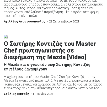
Είναι πολύ εύκολο, για ένα αυτοκίνητο με τόσο πολλούς και
αφοσιωμένους οπαδούς παγκοσμίως, να ξεσπούν κατά καιρούς
φήμες. Αυτές μπορεί να έχουν ρεαλιστική βάση ή απλά να
προέρχονται από λάθος ή παρεξήγηση. Η πιο πρόσφατη φήμη,
που ακόμα είναι πολύ ...
Αχιλλέας Αναστασόπουλος
• 28 Σεπτεμβρίου 2021
O Σωτήρης Κοντιζάς του Master
Chef πρωταγωνιστής σε
διαφήμιση της Mazda [Video]
Η Mazda και ο γνωστός σεφ Σωτήρης Κοντιζάς
επιτέλους ξανασμίγουν
Η σχέση του κριτή του Master Chef, Σωτήρη Κοντιζά, με την
Mazda ξεκινάει από πολύ παλιά. Με πατέρα Έλληνα και μητέρα
Γιαπωνέζα μεγαλώνει ανάμεσα σε Αθήνα και Τόκυο, με το πάθος
των 4 τροχών και την αδιάκοπη παρουσία αυτοκινήτων Mazda ...
Στέλιος Παππάς
• 11 Ιουνίου 2021