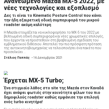
Ανανεωμένο Mazda MX-5 2022, με
νέες τεχνολογίες και εξοπλισμό
Δες τι είναι το Kinematic Posture Control που κάνει
την ήδη εξαιρετική οδική συμπεριφορά του μικρού
roadster ακόμη καλύτερη
Η Mazda ετοιμάζεται να κυκλοφορήσει το MX-5 του 2022 με
βελτιωμένη οδική συμπεριφορά και νέες χρωματικές επιλογές,
που έρχονται να προστεθούν στη βραβευμένη σχεδίαση του
εμβληματικού διθέσιου. Αποτελεί την πιο πρόσφατη πρόταση
της αυτοκινητοβιομηχανίας να τελειοποιήσει ένα πακέτο που
προσελκύει ...
Στέλιος Παππάς
• 16 Δεκεμβρίου 2021
Έρχεται MX-5 Turbo;
Ένα στιγμιαίο λάθος στο site της Mazda στον Καναδά
έχει ανάψει φωτιές στην κοινότητα φίλων του πιο
δημοφιλούς roadster καθώς εμφάνισε την επιλογή
ενός turbo κινητήρα!