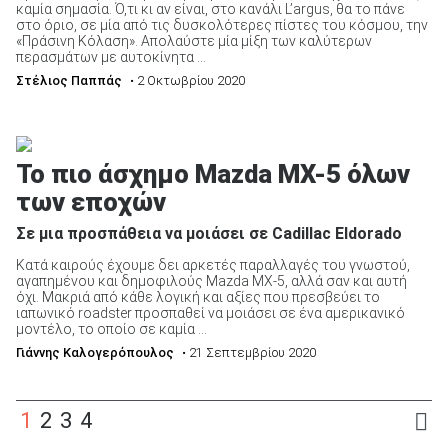
καμία σημασία. Ό,τι κι αν είναι, στο κανάλι L’argus, θα το πάνε
στο όριο, σε μία από τις δυσκολότερες πίστες του κόσμου, την
«Πράσινη Κόλαση». Απολαύστε μία μίξη των καλύτερων
περασμάτων με αυτοκίνητα ...
Στέλιος Παππάς
• 2 Οκτωβρίου 2020
Το πιο άσχημο Mazda MX-5 όλων
των εποχών
Σε μια προσπάθεια να μοιάσει σε Cadillac Eldorado
Κατά καιρούς έχουμε δει αρκετές παραλλαγές του γνωστού,
αγαπημένου και δημοφιλούς Mazda MX-5, αλλά σαν και αυτή
όχι. Μακριά από κάθε λογική και αξίες που πρεσβεύει το
ιαπωνικό roadster προσπαθεί να μοιάσει σε ένα αμερικανικό
μοντέλο, το οποίο σε καμία ...
Γιάννης Καλογερόπουλος
• 21 Σεπτεμβρίου 2020
1
2
3
4