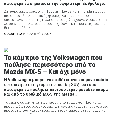
κατάφερε να σημειώσει την υψηλότερη βαθμολογία!
Δε χωρά αμφιβολία, ότι η Toyota, η Lexus και η Honda είναι οι
πιο δημοφιλείς ιαπωνικές φίρμες. Κάτι φυσικά που
ΑΝΑΖΗΤΗΣΗ
αποτυπώνεται και στις πωλήσεις τους. Συγχρόνως όμως, οι εν
λόγω εταιρείες φιγουράρουν -σχεδόν πάντα- και στις πρώτες
θέσεις σε όλες ...
GOCAR TEAM
• 22 Ιουνίου 2025
Το κάμπριο της Volkswagen που
πούλησε περισσότερο από το
Mazda MX-5 – Και όχι μόνο
Η Volkswagen μπορεί να διαθέτει ένα και μόνο cabrio
αυτοκίνητο στη γκάμα της, και δη SUV, ωστόσο
κατάφερε να πουλήσει περισσότερες μονάδες ακόμα
και από το θρυλικό MX-5 της Mazda…
Τα cabrio αυτοκίνητα, είναι είδος υπό εξαφάνιση. Ειδικά τα
προσιτά διθέσια ρόουντστερ… Σε γενικές γραμμές, οι ανοιχτές
προτάσεις των κατασκευαστών έχουν περιοριστεί σημαντικά