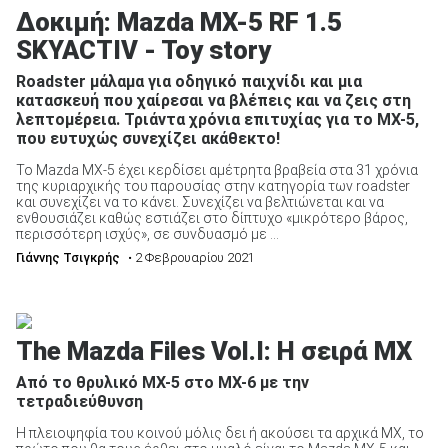
Δοκιμή: Mazda ΜΧ-5 RF 1.5
SKYACTIV - Toy story
Roadster μάλαμα για οδηγικό παιχνίδι και μια
κατασκευή που χαίρεσαι να βλέπεις και να ζεις στη
λεπτομέρεια. Τριάντα χρόνια επιτυχίας για το ΜΧ-5,
που ευτυχώς συνεχίζει ακάθεκτο!
Το Mazda MX-5 έχει κερδίσει αμέτρητα βραβεία στα 31 χρόνια
της κυριαρχικής του παρουσίας στην κατηγορία των roadster
και συνεχίζει να το κάνει. Συνεχίζει να βελτιώνεται και να
ενθουσιάζει καθώς εστιάζει στο δίπτυχο «μικρότερο βάρος,
περισσότερη ισχύς», σε συνδυασμό με ...
Γιάννης Τσιγκρής
• 2 Φεβρουαρίου 2021
The Mazda Files Vol.I: Η σειρά MX
Από το θρυλικό MX-5 στο MX-6 με την
τετραδιεύθυνση
Η πλειοψηφία του κοινού μόλις δει ή ακούσει τα αρχικά MX, το