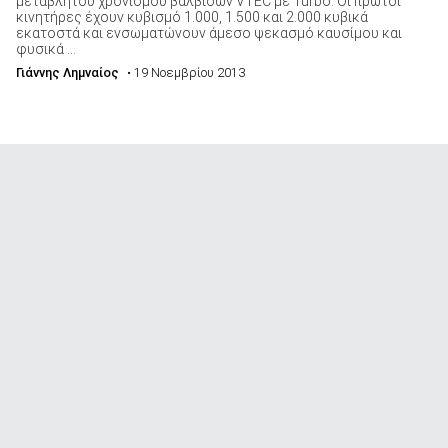
μεταβλητού χρονισμού βαλβίδων VTEC με Turbo. Οι πρώτοι
κινητήρες έχουν κυβισμό 1.000, 1.500 και 2.000 κυβικά
εκατοστά και ενσωματώνουν άμεσο ψεκασμό καυσίμου και
φυσικά ...
Γιάννης Λημναίος
• 19 Νοεμβρίου 2013