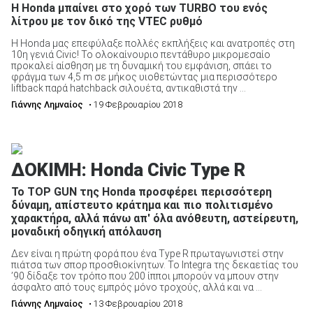
Η Honda μπαίνει στο χορό των TURBO του ενός
λίτρου με τον δικό της VTEC ρυθμό
Η Honda μας επεφύλαξε πολλές εκπλήξεις και ανατροπές στη
10η γενιά Civic! Το ολοκαίνουριο πεντάθυρο μικρομεσαίο
προκαλεί αίσθηση με τη δυναμική του εμφάνιση, σπάει το
φράγμα των 4,5 m σε μήκος υιοθετώντας μια περισσότερο
liftback παρά hatchback σιλουέτα, αντικαθιστά την ...
Γιάννης Λημναίος
• 19 Φεβρουαρίου 2018
ΔΟΚΙΜΗ: Honda Civic Type R
Το TOP GUN της Honda προσφέρει περισσότερη
δύναμη, απίστευτο κράτημα και πιο πολιτισμένο
χαρακτήρα, αλλά πάνω απ' όλα ανόθευτη, αστείρευτη,
μοναδική οδηγική απόλαυση
Δεν είναι η πρώτη φορά που ένα Type R πρωταγωνιστεί στην
πιάτσα των σπορ προσθιοκίνητων. Το Integra της δεκαετίας του
’90 δίδαξε τον τρόπο που 200 ίπποι μπορούν να μπουν στην
άσφαλτο από τους εμπρός μόνο τροχούς, αλλά και να ...
Γιάννης Λημναίος
• 13 Φεβρουαρίου 2018