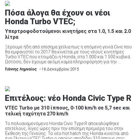
Πόσα άλογα θα έχουν οι νέοι
Honda Turbo VTEC;
Υπερτροφοδοτούμενοι κινητήρες στα 1.0, 1.5 και 2.0
λίτρα
Ξέρουμε ήδη από επίσημα χείλια πως η επόμενη γενιά Civic που
θα εμφανιστεί το 2017 θα κινείται με τους νέους κινητήρες
Turbo VTEC που ετοιμάζει η Honda, στα 1.000 και 1.500 κυβικά.
Ωστόσο, δεν έχουμε ακόμη καμία πληροφόρηση για την ...
Γιάννης Λημναίος
• 16 Δεκεμβρίου 2015
Επιτέλους: νέο Honda Civic Type R
VTEC Turbo με 310 ίππους, 0-100 km/h σε 5,7 sec και
τελική ταχύτητα 270 km/h
Το πολυαναμενόμενο Honda Civic Type R αποκαλύφθηκε
επιτέλους, λίγες ώρες πριν την επίσημη πρεμιέρα του στην
Έκθεση της Γενεύης. Το νέο hot hatch της Honda κινείται από
ένα 2λιτρο i-VTEC Turbo ο οποίος αποδίδει 310 ίππους στις