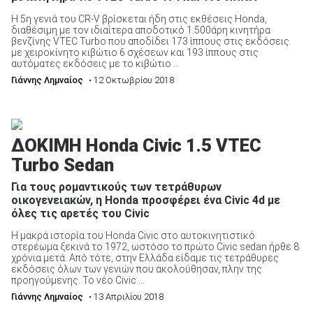
Η 5η γενιά του CR-V βρίσκεται ήδη στις εκθέσεις Honda,
διαθέσιμη με τον ιδιαίτερα αποδοτικό 1.500άρη κινητήρα
βενζίνης VTEC Turbo που αποδίδει 173 ίππους στις εκδόσεις
ΑΝΑΖΗΤΗΣΗ
με χειροκίνητο κιβώτιο 6 σχέσεων και 193 ίππους στις
αυτόματες εκδόσεις με το κιβώτιο ...
Γιάννης Λημναίος
• 12 Οκτωβρίου 2018
ΔΟΚΙΜΗ Honda Civic 1.5 VTEC
Turbo Sedan
Για τους ρομαντικούς των τετράθυρων
οικογενειακών, η Honda προσφέρει ένα Civic 4d με
όλες τις αρετές του Civic
Η μακρά ιστορία του Honda Civic στο αυτοκινητιστικό
στερέωμα ξεκινά το 1972, ωστόσο το πρώτο Civic sedan ήρθε 8
χρόνια μετά. Από τότε, στην Ελλάδα είδαμε τις τετράθυρες
εκδόσεις όλων των γενιών που ακολούθησαν, πλην της
προηγούμενης. Το νέο Civic ...
Γιάννης Λημναίος
• 13 Απριλίου 2018