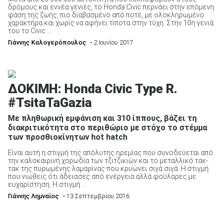
δρόμους και εννέα γενιές, το Honda Civic περνάει στην επόμενη
φάση της ζωής, πιο διαβασμένο από ποτέ, με ολοκληρωμένο
χαρακτήρα και χωρίς να αφήνει τίποτα στην τύχη. Στην 10η γενιά
του το Civic ...
Γιάννης Καλογερόπουλος
• 2 Ιουνίου 2017
ΔΟΚΙΜΗ: Honda Civic Type R.
#TsitaTaGazia
Με πληθωρική εμφάνιση και 310 ίππους, βάζει τη
διακριτικότητα στο περιθώριο με στόχο το στέμμα
των προσθιοκίνητων hot hatch
Είναι αυτή η στιγμή της απόλυτης ηρεμίας που συνοδεύεται από
την καλοκαιρινή χορωδία των τζιτζικιών και το μεταλλικό τακ-
τακ της πυρωμένης λαμαρίνας που κρυώνει σιγά σιγά. Η στιγμή
που νιώθεις ότι άδειασες από ενέργεια αλλά φούλαρες με
ευχαρίστηση. Η στιγμή ...
Γιάννης Λημναίος
• 13 Σεπτεμβρίου 2016