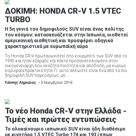
ΔΟΚΙΜΗ: HONDA CR-V 1.5 VTEC
TURBO
Η 5η γενιά του δημοφιλούς SUV είναι ένας πολίτης
του κόσμου: κατασκευάζεται στην Ιαπωνία, υιοθετεί
ΑΝΑΖΗΤΗΣΗ
αμερικανική αισθητική και προσφέρει οδηγικά
χαρακτηριστικά με ευρωπαϊκή αύρα
Μεταχειρισμένα
Το Honda CR-V πρωταγωνιστεί στο κουρμπέτι των SUV από το
1995 και ήταν εξαρχής και πάντα προσανατολισμένο στον
οικογενειάρχη που αναζητά ποιότητα και απόδοση, μα κυρίως
κορυφαία πρακτικότητα. Γι’ αυτό άλλωστε είναι ένα από τα πιο
δημοφιλή SUV παγκοσμίως, με ...
Γιάννης Λημναίος
• 5 Νοεμβρίου 2018
ΑΝΑΖΗΤΗΣΗ
Το νέο Honda CR-V στην Ελλάδα -
Επιχειρήσεις
Τιμές και πρώτες εντυπώσεις
Το ολοκαίνουριο ιαπωνικό SUV είναι ήδη διαθέσιμο
με κινητήρα 1.5 VTEC Turbo 174 και 193 ίππων