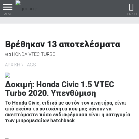
MENU
SEARCH
Βρέθηκαν
13
αποτελέσματα
Βρες τα πάντα για το
για
HONDA VTEC TURBO
αυτοκίνητο!
ΑΡΧΙΚΗ
TAGS
Δοκιμή: Honda Civic 1.5 VTEC
Turbo 2020. Υπενθύμιση
βρες το!
Το Honda Civic, ειδικά με αυτόν τον κινητήρα, είναι
από εκείνα τα αυτοκίνητα που μας κάνουν να
σκεπτόμαστε πόσο ενδιαφέρουσα είναι η κατηγορία
των μικρομεσαίων hatchback
Καινούρια