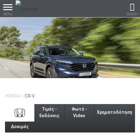
MENU
SEARCH
Βρες τα πάντα για το
αυτοκίνητο!
βρες το!
HONDA
CR-V
Τιμές -
Φωτό -
Χρηματοδότηση
Εκδόσεις
Video
Δοκιμές
Καινούρια