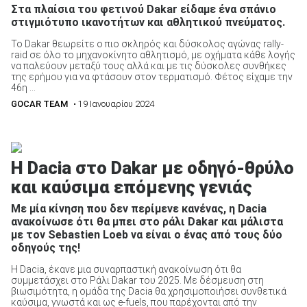
Στα πλαίσια του φετινού Dakar είδαμε ένα σπάνιο
στιγμιότυπο ικανοτήτων και αθλητικού πνεύματος.
Το Dakar θεωρείτε ο πιο σκληρός και δύσκολος αγώνας rally-
ΑΝΑΖΗΤΗΣΗ
raid σε όλο το μηχανοκίνητο αθλητισμό, με οχήματα κάθε λογής
να παλεύουν μεταξύ τους αλλά και με τις δύσκολες συνθήκες
της ερήμου για να φτάσουν στον τερματισμό. Φέτος είχαμε την
46η ...
GOCAR TEAM
• 19 Ιανουαρίου 2024
Η Dacia στο Dakar με οδηγό-θρύλο
και καύσιμα επόμενης γενιάς
Με μία κίνηση που δεν περίμενε κανένας, η Dacia
ανακοίνωσε ότι θα μπει στο ράλι Dakar και μάλιστα
με τον Sebastien Loeb να είναι ο ένας από τους δύο
οδηγούς της!
Η Dacia, έκανε μια συναρπαστική ανακοίνωση ότι θα
συμμετάσχει στο Ράλι Dakar του 2025. Με δέσμευση στη
βιωσιμότητα, η ομάδα της Dacia θα χρησιμοποιήσει συνθετικά
καύσιμα, γνωστά και ως e-fuels, που παρέχονται από την