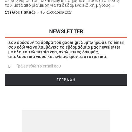
ο 43ος γύρος του Dakar Rally και σήμερα έφτασε στο τέλος
του, μετά από μία μικρή για τα δεδομένα ειδική, μήκους ...
Στέλιος Παππάς
• 15 Ιανουαρίου 2021
NEWSLETTER
Σου αρέσουν τα άρθρα του gocar.gr; Συμπλήρωσε το email
σου εδώ για να λαμβάνεις το εβδομαδιαίο μας newsletter
με όλα τα τελευταία νέα, αναλυτικές δοκιμές,
απολαυστικά video και ενδιαφέροντα στατιστικά.
ΕΓΓΡΑΦΗ