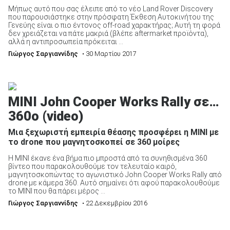
Μήπως αυτό που σας έλειπε από το νέο Land Rover Discovery
που παρουσιάστηκε στην πρόσφατη Έκθεση Αυτοκινήτου της
Γενεύης είναι ο πιο έντονος off-road χαρακτήρας; Αυτή τη φορά
δεν χρειάζεται να πάτε μακριά (βλέπε aftermarket προϊόντα),
αλλά η αντιπροσωπεία πρόκειται ...
Γιώργος Σαργιαννίδης
• 30 Μαρτίου 2017
MINI John Cooper Works Rally σε…
360ο (video)
Μια ξεχωριστή εμπειρία θέασης προσφέρει η ΜΙΝΙ με
το drone που μαγνητοσκοπεί σε 360 μοίρες
Η ΜΙΝΙ έκανε ένα βήμα πιο μπροστά από τα συνηθισμένα 360
βίντεο που παρακολουθούμε τον τελευταίο καιρό,
μαγνητοσκοπώντας το αγωνιστικό John Cooper Works Rally από
drone με κάμερα 360. Αυτό σημαίνει ότι αφού παρακολουθούμε
το ΜΙΝΙ που θα πάρει μέρος ...
Γιώργος Σαργιαννίδης
• 22 Δεκεμβρίου 2016