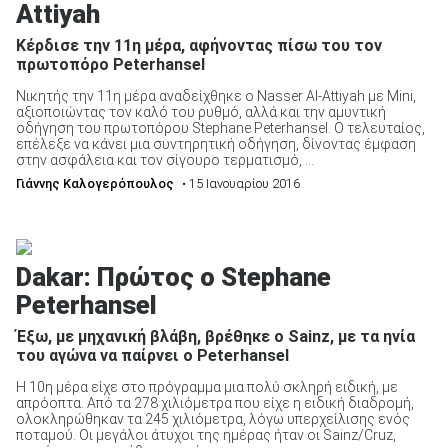
Attiyah
Κέρδισε την 11η μέρα, αφήνοντας πίσω του τον
πρωτοπόρο Peterhansel
Νικητής την 11η μέρα αναδείχθηκε ο Nasser Al-Attiyah με Mini,
αξιοποιώντας τον καλό του ρυθμό, αλλά και την αμυντική
οδήγηση του πρωτοπόρου Stephane Peterhansel. Ο τελευταίος,
επέλεξε να κάνει μια συντηρητική οδήγηση, δίνοντας έμφαση
στην ασφάλεια και τον σίγουρο τερματισμό, ...
Γιάννης Καλογερόπουλος
• 15 Ιανουαρίου 2016
Dakar: Πρώτος ο Stephane
Peterhansel
Έξω, με μηχανική βλάβη, βρέθηκε ο Sainz, με τα ηνία
του αγώνα να παίρνει ο Peterhansel
Η 10η μέρα είχε στο πρόγραμμα μια πολύ σκληρή ειδική, με
απρόοπτα. Από τα 278 χιλιόμετρα που είχε η ειδική διαδρομή,
ολοκληρώθηκαν τα 245 χιλιόμετρα, λόγω υπερχείλισης ενός
ποταμού. Οι μεγάλοι άτυχοι της ημέρας ήταν οι Sainz/Cruz,