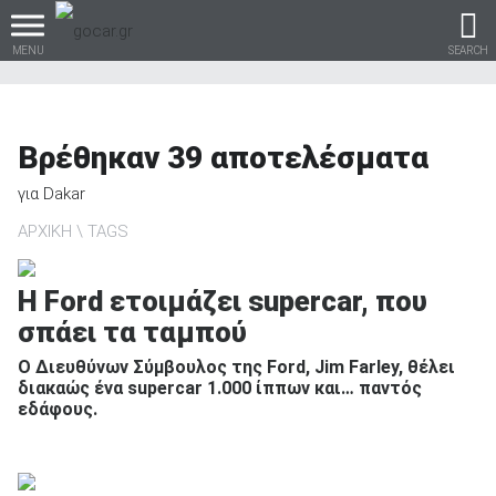
MENU
SEARCH
Βρέθηκαν
39
αποτελέσματα
Βρες τα πάντα για το
για
Dakar
αυτοκίνητο!
ΑΡΧΙΚΗ
TAGS
Η Ford ετοιμάζει supercar, που
σπάει τα ταμπού
βρες το!
Ο Διευθύνων Σύμβουλος της Ford, Jim Farley, θέλει
διακαώς ένα supercar 1.000 ίππων και… παντός
εδάφους.
Καινούρια