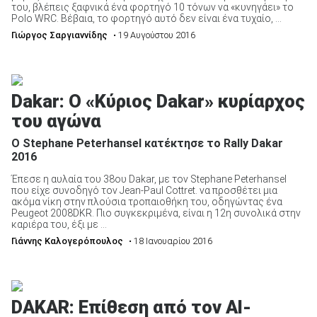
του, βλέπεις ξαφνικά ένα φορτηγό 10 τόνων να «κυνηγάει» το
Polo WRC. Βέβαια, το φορτηγό αυτό δεν είναι ένα τυχαίο, ...
Γιώργος Σαργιαννίδης
• 19 Αυγούστου 2016
Dakar: Ο «Κύριος Dakar» κυρίαρχος
του αγώνα
Ο Stephane Peterhansel κατέκτησε το Rally Dakar
2016
Έπεσε η αυλαία του 38ου Dakar, με τον Stephane Peterhansel
που είχε συνοδηγό τον Jean-Paul Cottret. να προσθέτει μια
ακόμα νίκη στην πλούσια τροπαιοθήκη του, οδηγώντας ένα
Peugeot 2008DKR. Πιο συγκεκριμένα, είναι η 12η συνολικά στην
καριέρα του, έξι με ...
Γιάννης Καλογερόπουλος
• 18 Ιανουαρίου 2016
DAKAR: Επίθεση από τον Al-