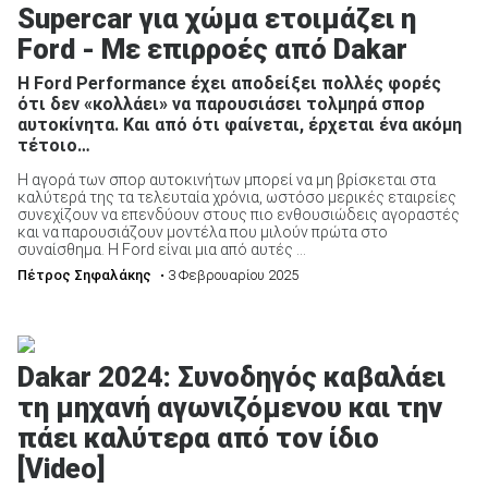
Supercar για χώμα ετοιμάζει η
Ford - Με επιρροές από Dakar
Η Ford Performance έχει αποδείξει πολλές φορές
ότι δεν «κολλάει» να παρουσιάσει τολμηρά σπορ
αυτοκίνητα. Και από ότι φαίνεται, έρχεται ένα ακόμη
ΑΝΑΖΗΤΗΣΗ
τέτοιο…
Η αγορά των σπορ αυτοκινήτων μπορεί να μη βρίσκεται στα
Μεταχειρισμένα
καλύτερά της τα τελευταία χρόνια, ωστόσο μερικές εταιρείες
συνεχίζουν να επενδύουν στους πιο ενθουσιώδεις αγοραστές
και να παρουσιάζουν μοντέλα που μιλούν πρώτα στο
συναίσθημα. Η Ford είναι μια από αυτές ...
Πέτρος Σηφαλάκης
• 3 Φεβρουαρίου 2025
ΑΝΑΖΗΤΗΣΗ
Dakar 2024: Συνοδηγός καβαλάει
τη μηχανή αγωνιζόμενου και την
Επιχειρήσεις
πάει καλύτερα από τον ίδιο
[Video]