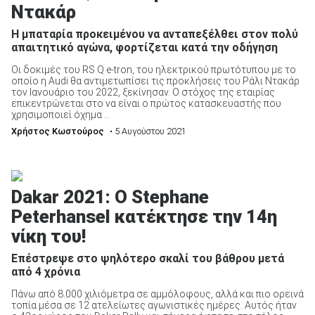
Ντακάρ
Η μπαταρία προκειμένου να ανταπεξέλθει στον πολύ
απαιτητικό αγώνα, φορτίζεται κατά την οδήγηση
Οι δοκιμές του RS Q e-tron, του ηλεκτρικού πρωτότυπου με το
οποίο η Audi θα αντιμετωπίσει τις προκλήσεις του Ράλι Ντακάρ
τον Ιανουάριο του 2022, ξεκίνησαν. O στόχος της εταιρίας
επικεντρώνεται στο να είναι ο πρώτος κατασκευαστής που
χρησιμοποιεί όχημα ...
Χρήστος Κωστούρος
• 5 Αυγούστου 2021
Dakar 2021: Ο Stephane
Peterhansel κατέκτησε την 14η
νίκη του!
Επέστρεψε στο ψηλότερο σκαλί του βάθρου μετά
από 4 χρόνια
Πάνω από 8.000 χιλιόμετρα σε αμμόλοφους, αλλά και πιο ορεινά
τοπία μέσα σε 12 ατελείωτες αγωνιστικές ημέρες. Αυτός ήταν