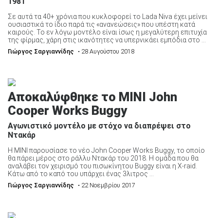
1981
Σε αυτά τα 40+ χρόνια που κυκλοφορεί το Lada Niva έχει μείνει
ουσιαστικά το ίδιο παρά τις «ανανεώσεις» που υπέστη κατά
καιρούς. Το εν λόγω μοντέλο είναι ίσως η μεγαλύτερη επιτυχία
της φίρμας, χάρη στις ικανότητες να υπερνικάει εμπόδια στο ...
Γιώργος Σαργιαννίδης
• 28 Αυγούστου 2018
Αποκαλύφθηκε το ΜINI John
Cooper Works Buggy
Αγωνιστικό μοντέλο με στόχο να διαπρέψει στο
Ντακάρ
H MINI παρουσίασε το νέο John Cooper Works Buggy, το οποίο
θα πάρει μέρος στο ράλλυ Ντακάρ του 2018. Η ομάδα που θα
αναλάβει τον χειρισμό του πισωκίνητου Buggy είναι η X-raid.
Κάτω από το καπό του υπάρχει ένας 3λιτρος ...
Γιώργος Σαργιαννίδης
• 22 Νοεμβρίου 2017