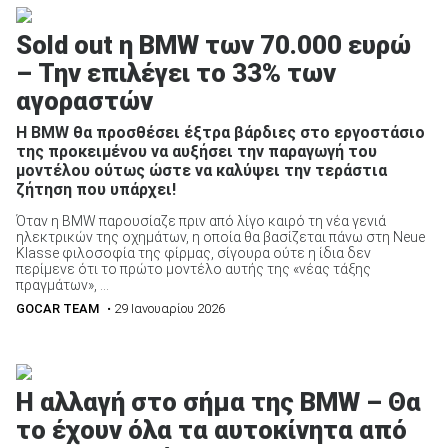
Sold out η BMW των 70.000 ευρώ
– Την επιλέγει το 33% των
αγοραστών
ΑΝΑΖΗΤΗΣΗ
Η BMW θα προσθέσει έξτρα βάρδιες στο εργοστάσιο
της προκειμένου να αυξήσει την παραγωγή του
Μεταχειρισμένα
μοντέλου ούτως ώστε να καλύψει την τεράστια
ζήτηση που υπάρχει!
Όταν η BMW παρουσίαζε πριν από λίγο καιρό τη νέα γενιά
ηλεκτρικών της οχημάτων, η οποία θα βασίζεται πάνω στη Neue
Klasse φιλοσοφία της φίρμας, σίγουρα ούτε η ίδια δεν
περίμενε ότι το πρώτο μοντέλο αυτής της «νέας τάξης
πραγμάτων», ...
GOCAR TEAM
• 29 Ιανουαρίου 2026
ΑΝΑΖΗΤΗΣΗ
Επιχειρήσεις
Η αλλαγή στο σήμα της BMW – Θα
το έχουν όλα τα αυτοκίνητα από