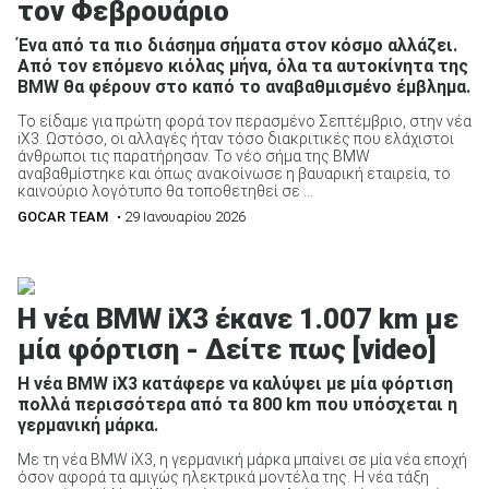
τον Φεβρουάριο
Ένα από τα πιο διάσημα σήματα στον κόσμο αλλάζει.
Από τον επόμενο κιόλας μήνα, όλα τα αυτοκίνητα της
ΑΝΑΖΗΤΗΣΗ
BMW θα φέρουν στο καπό το αναβαθμισμένο έμβλημα.
Το είδαμε για πρώτη φορά τον περασμένο Σεπτέμβριο, στην νέα
iX3. Ωστόσο, οι αλλαγές ήταν τόσο διακριτικές που ελάχιστοι
άνθρωποι τις παρατήρησαν. Το νέο σήμα της BMW
αναβαθμίστηκε και όπως ανακοίνωσε η βαυαρική εταιρεία, το
καινούριο λογότυπο θα τοποθετηθεί σε ...
GOCAR TEAM
• 29 Ιανουαρίου 2026
Η νέα BMW iX3 έκανε 1.007 km με
μία φόρτιση - Δείτε πως [video]
Η νέα BMW iX3 κατάφερε να καλύψει με μία φόρτιση
πολλά περισσότερα από τα 800 km που υπόσχεται η
γερμανική μάρκα.
Με τη νέα BMW iX3, η γερμανική μάρκα μπαίνει σε μία νέα εποχή
όσον αφορά τα αμιγώς ηλεκτρικά μοντέλα της. Η νέα τάξη