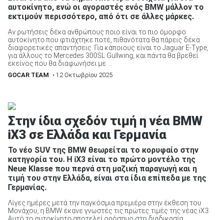
αυτοκίνητο, ενώ οι αγοραστές ενός BMW μάλλον το
εκτιμούν περισσότερο, από ότι σε άλλες μάρκες.
Αν ρωτήσεις δέκα ανθρώπους ποιο είναι το πιο όμορφο
αυτοκίνητο που φτιάχτηκε ποτέ, πιθανότατα θα πάρεις δέκα
διαφορετικές απαντήσεις. Για κάποιους είναι το Jaguar E-Type,
για άλλους το Mercedes 300SL Gullwing, και πάντα θα βρεθεί
εκείνος που θα διαφωνήσει με ...
GOCAR TEAM
• 12 Οκτωβρίου 2025
Στην ίδια σχεδόν τιμή η νέα BMW
iX3 σε Ελλάδα και Γερμανία
Το νέο SUV της BMW θεωρείται το κορυφαίο στην
κατηγορία του. Η iX3 είναι το πρώτο μοντέλο της
Neue Klasse που περνά στη μαζική παραγωγή και η
τιμή του στην Ελλάδα, είναι στα ίδια επίπεδα με της
Γερμανίας.
Λίγες ημέρες μετά την παγκόσμια πρεμιέρα στην έκθεση του
Μονάχου, η BMW έκανε γνωστές τις πρώτες τιμές της νέας iX3.
Αυτό το αυτοκίνητο αποτελεί ορόσημο στη διαδικασία