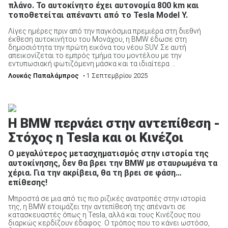
πλάνο. Το αυτοκίνητο έχει αυτονομία 800 km και
τοποθετείται απέναντι από το Tesla Model Y.
Λίγες ημέρες πριν από την παγκόσμια πρεμιέρα στη διεθνή
έκθεση αυτοκινήτου του Μονάχου, η BMW έδωσε στη
δημοσιότητα την πρώτη εικόνα του νέου SUV. Σε αυτή
απεικονίζεται το εμπρός τμήμα του μοντέλου με την
εντυπωσιακή φωτιζόμενη μάσκα και τα ιδιαίτερα ...
Λουκάς Παπαλάμπρος
• 1 Σεπτεμβρίου 2025
Η BMW περνάει στην αντεπίθεση -
Στόχος η Tesla και οι Κινέζοι
Ο μεγαλύτερος μετασχηματισμός στην ιστορία της
αυτοκίνησης, δεν θα βρει την BMW με σταυρωμένα τα
χέρια. Για την ακρίβεια, θα τη βρει σε φάση…
επίθεσης!
Μπροστά σε μια από τις πιο ριζικές ανατροπές στην ιστορία
της, η BMW ετοιμάζει την αντεπίθεσή της απέναντι σε
κατασκευαστές όπως η Tesla, αλλά και τους Κινέζους που
διαρκώς κερδίζουν έδαφος. Ο τρόπος που το κάνει ωστόσο,