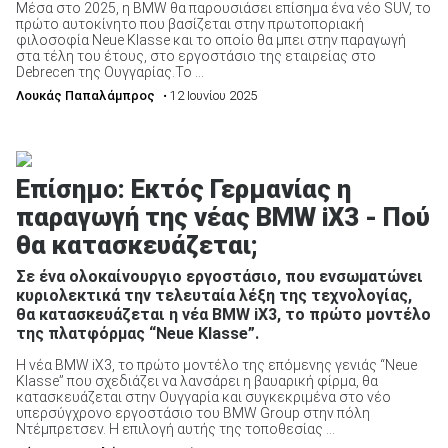
Μέσα στο 2025, η BMW θα παρουσιάσει επίσημα ένα νέο SUV, το
πρώτο αυτοκίνητο που βασίζεται στην πρωτοποριακή
φιλοσοφία Neue Klasse και το οποίο θα μπει στην παραγωγή
στα τέλη του έτους, στο εργοστάσιο της εταιρείας στο
Debrecen της Ουγγαρίας.Το ...
Λουκάς Παπαλάμπρος
• 12 Ιουνίου 2025
Επίσημο: Εκτός Γερμανίας η
παραγωγή της νέας BMW iX3 - Πού
θα κατασκευάζεται;
Σε ένα ολοκαίνουργιο εργοστάσιο, που ενσωματώνει
κυριολεκτικά την τελευταία λέξη της τεχνολογίας,
θα κατασκευάζεται η νέα BMW iX3, το πρώτο μοντέλο
της πλατφόρμας “Neue Klasse”.
Η νέα BMW iX3, το πρώτο μοντέλο της επόμενης γενιάς “Neue
Klasse” που σχεδιάζει να λανσάρει η βαυαρική φίρμα, θα
κατασκευάζεται στην Ουγγαρία και συγκεκριμένα στο νέο
υπερσύγχρονο εργοστάσιο του BMW Group στην πόλη
Ντέμπρετσεν. Η επιλογή αυτής της τοποθεσίας ...