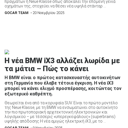
πραγμάτων ή Neue Klasse όπως αποκαλεί την επόμενη γενιά
οχημάτων της, στοχεύει να θέσει νέα υψηλά στάνταρ ...
GOCAR TEAM
• 20 Νοεμβρίου 2025
Η νέα BMW iX3 αλλάζει λωρίδα με
τα μάτια – Πώς το κάνει
Η BMW είναι ο πρώτος κατασκευαστής αυτοκινήτων
στη Γερμανία που έλαβε τέτοια έγκριση. Η νέα iX3
μπορεί να κάνει ελιγμό προσπέρασης, κοιτώντας τον
εξωτερικό καθρέπτη.
Θεωρείται ένα από τα κορυφαία SUV. Είναι το πρώτο μοντέλο
της Neue Klasse, με τη BMW να ενσωματώνει στο αυτοκίνητο
την πιο πρωτοποριακή αρχιτεκτονική ηλεκτρονικών και
λογισμικού – με τέσσερις «υπερεγκεφάλους» (superbrains)
υψηλής απόδοσης.Η νέα αμιγώς ηλεκτρική iX3, με το ...
GOCAR TEAM
• 9 Νοεμβρίου 2025