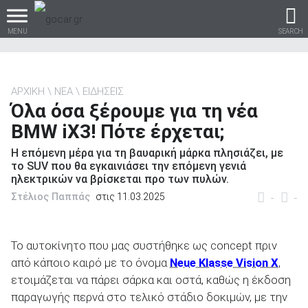
MENU
SEARCH
ΑΡΧΙΚΗ
ΝΕΑ
ΕΙΔΗΣΕΙΣ
Όλα όσα ξέρουμε για τη νέα
Βρες τα πάντα για το
BMW iX3! Πότε έρχεται;
αυτοκίνητο!
Η επόμενη μέρα για τη βαυαρική μάρκα πλησιάζει, με
το SUV που θα εγκαινιάσει την επόμενη γενιά
ηλεκτρικών να βρίσκεται προ των πυλών.
Στέλιος Παππάς
στις 11.03.2025
-
-
βρες το!
Το αυτοκίνητο που μας συστήθηκε ως concept πριν
από κάποιο καιρό με το όνομα
Neue Klasse Vision X
,
ετοιμάζεται να πάρει σάρκα και οστά, καθώς η έκδοση
Καινούρια
παραγωγής περνά στο τελικό στάδιο δοκιμών, με την