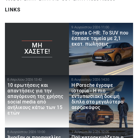
LINKS
9 Αυγούστου 2026 11:00
Toyota C-HR: Το SUV που
έσπασε ταμεία με 2,1
εκατ. πωλήσεις
ΜΗ
ΧΆΣΕΤΕ!
8 Απριλίου 2026 13:42
8 Αυγούστου 2026 14:30
10 ερωτήσεις και
H Porsche έγραψε
απαντήσεις για την
ιστορία - H πιο
απαγόρευση της χρήσης
εντυπωσιακή δοκιμή
social media από
δίπλα στο μεγαλύτερο
ανήλικους κάτω των 15
αεροσκάφος
ετών
8 Αυγούστου 2026 13:00
7 Αυγούστου 2026 12:05
Άνοιξαν οι παραγγελίες
Πού κατασκευάζεται η