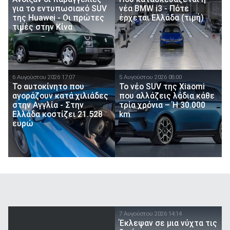
για το εντυπωσιακό SUV
νέα BMW i3 - Πότε
της Huawei - Οι πρώτες
έρχεται Ελλάδα (τιμή)
τιμές στην Κίνα
6 Αυγούστου 2026 17:07
5 Αυγούστου 2026 08:00
To αυτοκίνητο που
Το νέο SUV της Xiaomi
αγοράζουν κατά χιλιάδες
που αλλάζεις λάδια κάθε
στην Αγγλία - Στην
τρία χρόνια – Ή 30.000
Ελλάδα κοστίζει 21.528
km
ευρώ
7 Αυγούστου 2026 14:14
Έκλεψαν σε μια νύχτα τις