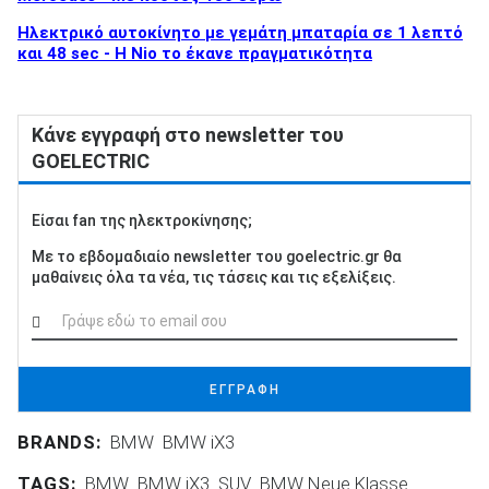
Ηλεκτρικό αυτοκίνητο με γεμάτη μπαταρία σε 1 λεπτό
και 48 sec - Η Nio το έκανε πραγματικότητα
Κάνε εγγραφή στο newsletter του
GOELECTRIC
Είσαι fan της ηλεκτροκίνησης;
Με το εβδομαδιαίο newsletter του goelectric.gr θα
μαθαίνεις όλα τα νέα, τις τάσεις και τις εξελίξεις.
ΕΓΓΡΑΦΗ
BRANDS:
BMW
BMW iX3
TAGS:
BMW
BMW iX3
SUV
BMW Neue Klasse