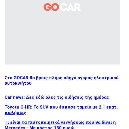
Στο GOCAR θα βρεις πλήρη οδηγό αγοράς ηλεκτρικού
αυτοκινήτου
Car news: Δες εδώ όλες τις ειδήσεις της ημέρας
Toyota C-HR: Το SUV που έσπασε ταμεία με 2,1 εκατ.
πωλήσεις
Τι είναι τα πιστοποιητικά γεννήσεως που θα δίνει η
Mercedes - Με κόστος 130 ευρώ