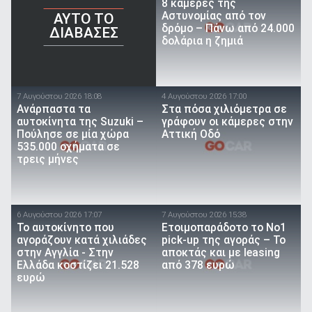
8 κάμερες της
Αστυνομίας από τον
AYTO TO
δρόμο – Πάνω από 24.000
ΔΙΑΒΑΣΕΣ
δολάρια η ζημιά
7 Αυγούστου 2026 18:08
4 Αυγούστου 2026 17:00
Ανάρπαστα τα
Στα πόσα χιλιόμετρα σε
αυτοκίνητα της Suzuki –
γράφουν οι κάμερες στην
Πούλησε σε μία χώρα
Αττική Οδό
535.000 οχήματα σε
τρεις μήνες
6 Αυγούστου 2026 17:07
7 Αυγούστου 2026 15:38
To αυτοκίνητο που
Ετοιμοπαράδοτο το Νο1
αγοράζουν κατά χιλιάδες
pick-up της αγοράς – Το
στην Αγγλία - Στην
αποκτάς και με leasing
Ελλάδα κοστίζει 21.528
από 378 ευρώ
ευρώ