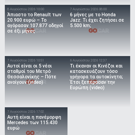
8 Αυγούστου 2026 10:00
7 Αυγούστου 2026 08:00
Άπιαστο το Renault των
6 μήνες με το Honda
20.900 ευρώ – Το
Jazz: Τι έχει ζητήσει σε
αγόρασαν 107.877 οδηγοί
5.500 km;
σε έξι μήνες
7 Αυγούστου 2026 10:51
6 Αυγούστου 2026 12:37
Αυτοί είναι οι 5 νέοι
Τι έκαναν οι Κινέζοι και
σταθμοί του Μετρό
κατασκευάζουν τόσο
Θεσσαλονίκης – Πότε
γρήγορα τα αυτοκίνητα;
ανοίγουν (video)
Έτσι ξεπέρασαν την
Ευρώπη (video)
7 Αυγούστου 2026 17:02
Αυτή είναι η πανέμορφη
Mercedes των 115.430
ευρώ