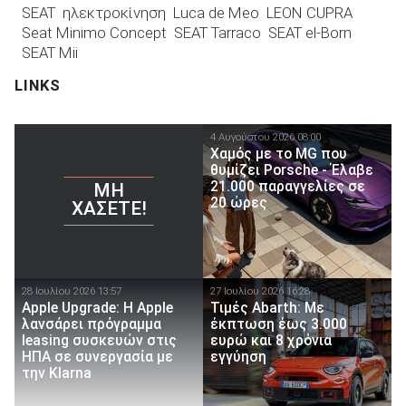
SEAT
ηλεκτροκίνηση
Luca de Meo
LEON CUPRA
Seat Minimo Concept
SEAT Tarraco
SEAT el-Born
SEAT Mii
LINKS
4 Αυγούστου 2026 08:00
Χαμός με το MG που
θυμίζει Porsche - Έλαβε
21.000 παραγγελίες σε
ΜΗ
20 ώρες
ΧΆΣΕΤΕ!
28 Ιουλίου 2026 13:57
27 Ιουλίου 2026 16:28
Apple Upgrade: Η Apple
Τιμές Abarth: Με
λανσάρει πρόγραμμα
έκπτωση έως 3.000
leasing συσκευών στις
ευρώ και 8 χρόνια
ΗΠΑ σε συνεργασία με
εγγύηση
την Klarna