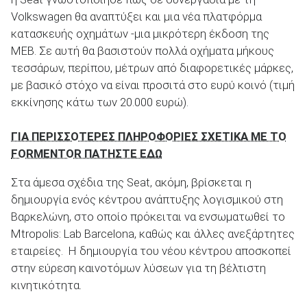
Volkswagen θα αναπτύξει και μια νέα πλατφόρμα
κατασκευής οχημάτων -μια μικρότερη έκδοση της
MEB. Σε αυτή θα βασιστούν πολλά οχήματα μήκους
ΑΝΑΖΗΤΗΣΗ
τεσσάρων, περίπου, μέτρων από διαφορετικές μάρκες,
με βασικό στόχο να είναι προσιτά στο ευρύ κοινό (τιμή
εκκίνησης κάτω των 20.000 ευρώ).
ΓΙΑ ΠΕΡΙΣΣΟΤΕΡΕΣ ΠΛΗΡΟΦΟΡΙΕΣ ΣΧΕΤΙΚΑ ΜΕ ΤΟ
FORMENTOR ΠΑΤΗΣΤΕ ΕΔΩ
Στα άμεσα σχέδια της Seat, ακόμη, βρίσκεται η
δημιουργία ενός κέντρου ανάπτυξης λογισμικού στη
Βαρκελώνη, στο οποίο πρόκειται να ενσωματωθεί το
Mtropolis: Lab Barcelona, καθώς και άλλες ανεξάρτητες
εταιρείες. Η δημιουργία του νέου κέντρου αποσκοπεί
στην εύρεση καινοτόμων λύσεων για τη βέλτιστη
κινητικότητα.