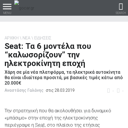
MENU
SEARCH
ΑΡΧΙΚΗ
ΝΕΑ
ΕΙΔΗΣΕΙΣ
Seat: Τα 6 μοντέλα που
Βρες τα πάντα για το
“καλωσορίζουν” την
αυτοκίνητο!
ηλεκτροκίνητη εποχή
Χάρη σε μία νέα πλατφόρμα, τα ηλεκτρικά αυτοκίνητα
θα είναι ιδιαίτερα προσιτά, με βασικές τιμές κάτω από
20.000€
βρες το!
Αναστάσης Γαλάνης
στις 28.03.2019
-
-
Την στρατηγική που θα ακολουθήσει για δυναμικό
«μπάσιμο» στην εποχή της ηλεκτροκίνησης
Καινούρια
περιέγραψε η
Seat
, στο πλαίσιο της ετήσιας