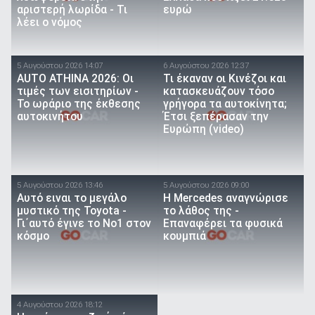
αριστερή λωρίδα - Τι
ευρώ
λέει ο νόμος
5 Αυγούστου 2026 14:07
6 Αυγούστου 2026 12:37
AUTO ATHINA 2026: Οι
Τι έκαναν οι Κινέζοι και
τιμές των εισιτηρίων -
κατασκευάζουν τόσο
Το ωράριο της έκθεσης
γρήγορα τα αυτοκίνητα;
αυτοκινήτου
Έτσι ξεπέρασαν την
Ευρώπη (video)
5 Αυγούστου 2026 13:46
5 Αυγούστου 2026 09:00
Αυτό ειναι τo μεγάλο
Η Mercedes αναγνώρισε
μυστικό της Toyota -
το λάθος της -
Γι΄αυτό έγινε το Νο1 στον
Επαναφέρει τα φυσικά
κόσμο
κουμπιά
4 Αυγούστου 2026 18:12