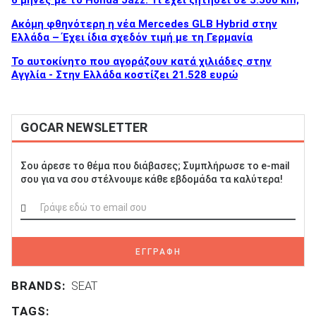
6 μήνες με το Honda Jazz: Τι έχει ζητήσει σε 5.500 km;
Ακόμη φθηνότερη η νέα Mercedes GLB Hybrid στην
Ελλάδα – Έχει ίδια σχεδόν τιμή με τη Γερμανία
To αυτοκίνητο που αγοράζουν κατά χιλιάδες στην
Αγγλία - Στην Ελλάδα κοστίζει 21.528 ευρώ
GOCAR NEWSLETTER
Σου άρεσε το θέμα που διάβασες; Συμπλήρωσε το e-mail
σου για να σου στέλνουμε κάθε εβδομάδα τα καλύτερα!
ΕΓΓΡΑΦΗ
BRANDS:
SEAT
TAGS: