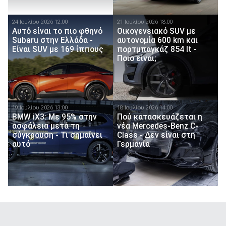
24 Ιουλίου 2026 12:00
21 Ιουλίου 2026 18:00
Αυτό είναι το πιο φθηνό
Οικογενειακό SUV με
Subaru στην Ελλάδα -
αυτονομία 600 km και
Είναι SUV με 169 ίππους
πορτμπαγκάζ 854 lt -
Ποιο είναι;
19 Ιουλίου 2026 13:00
18 Ιουλίου 2026 14:00
BMW iX3: Με 95% στην
Πού κατασκευάζεται η
ασφάλεια μετά τη
νέα Mercedes-Benz C-
σύγκρουση - Τι σημαίνει
Class - Δεν είναι στη
αυτό
Γερμανία