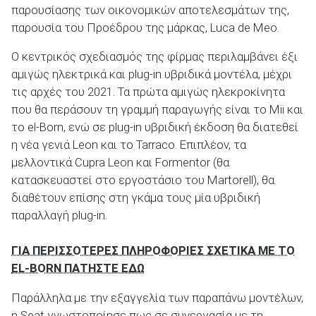
παρουσίασης των οικονομικών αποτελεσμάτων της,
παρουσία του Προέδρου της μάρκας, Luca de Meo.
Ο κεντρικός σχεδιασμός της φίρμας περιλαμβάνει έξι
αμιγώς ηλεκτρικά και plug-in υβριδικά μοντέλα, μέχρι
ΑΝΑΖΗΤΗΣΗ
τις αρχές του 2021. Τα πρώτα αμιγώς ηλεκροκίνητα
που θα περάσουν τη γραμμή παραγωγής είναι το Mii και
Μεταχειρισμένα
το el-Born, ενώ σε plug-in υβριδική έκδοση θα διατεθεί
η νέα γενιά Leon και το Tarraco. Επιπλέον, τα
μελλοντικά Cupra Leon και Formentor (θα
κατασκευαστεί στο εργοστάσιο του Martorell), θα
διαθέτουν επίσης στη γκάμα τους μία υβριδική
παραλλαγή plug-in.
ΑΝΑΖΗΤΗΣΗ
ΓΙΑ ΠΕΡΙΣΣΟΤΕΡΕΣ ΠΛΗΡΟΦΟΡΙΕΣ ΣΧΕΤΙΚΑ ΜΕ ΤΟ
Επιχειρήσεις
EL-BORN ΠΑΤΗΣΤΕ ΕΔΩ
Παράλληλα με την εξαγγελία των παραπάνω μοντέλων,
η Seat γνωστοποίησε πως σε συνεργασία με τη