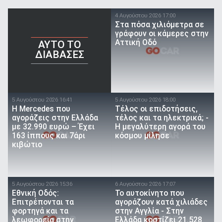
4 Αυγούστου 2026 17:00
Στα πόσα χιλιόμετρα σε
γράφουν οι κάμερες στην
Αττική Οδό
AYTO TO
ΔΙΑΒΑΣΕΣ
5 Αυγούστου 2026 16:41
5 Αυγούστου 2026 18:00
Η Mercedes που
Τέλος οι επιδοτήσεις,
αγοράζεις στην Ελλάδα
τέλος και τα ηλεκτρικά; -
με 32.990 ευρώ – Έχει
Η μεγαλύτερη αγορά του
163 ίππους και 7άρι
κόσμου μίλησε
κιβώτιο
5 Αυγούστου 2026 15:36
6 Αυγούστου 2026 17:07
Εθνική Οδός:
To αυτοκίνητο που
Επιτρέπονται τα
αγοράζουν κατά χιλιάδες
φορτηγά και τα
στην Αγγλία - Στην
λεωφορεία στην
Ελλάδα κοστίζει 21.528