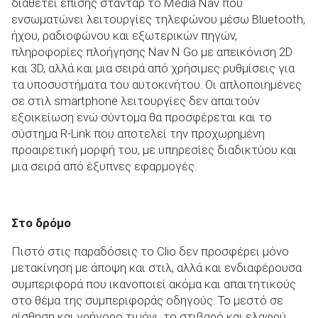
διαθέτει επίσης στάνταρ το Media Nav που
ενσωματώνει λειτουργίες τηλεφώνου μέσω Bluetooth,
ήχου, ραδιοφώνου και εξωτερικών πηγών,
πληροφορίες πλοήγησης Nav N Go με απεικόνιση 2D
και 3D, αλλά και μια σειρά από χρήσιμες ρυθμίσεις για
τα υποσυστήματα του αυτοκινήτου. Οι απλοποιημένες
σε στιλ smartphone λειτουργίες δεν απαιτούν
εξοικείωση ενώ σύντομα θα προσφέρεται και το
σύστημα R-Link που αποτελεί την προχωρημένη
προαιρετική μορφή του, με υπηρεσίες διαδικτύου και
μια σειρά από έξυπνες εφαρμογές.
Στο δρόμο
Πιστό στις παραδόσεις το Clio δεν προσφέρει μόνο
μετακίνηση με άποψη και στιλ, αλλά και ενδιαφέρουσα
συμπεριφορά που ικανοποιεί ακόμα και απαιτητικούς
στο θέμα της συμπεριφοράς οδηγούς. Το μεστό σε
αίσθηση και γρήγορο τιμόνι, το στιβαρό και ελαφρύ