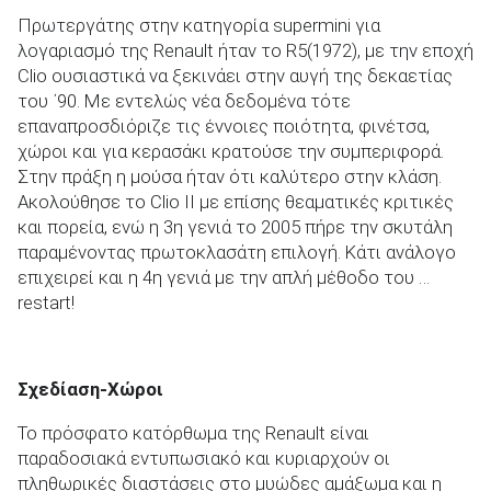
Πρωτεργάτης στην κατηγορία supermini για
λογαριασμό της Renault ήταν το R5(1972), με την εποχή
Clio ουσιαστικά να ξεκινάει στην αυγή της δεκαετίας
του ΄90. Με εντελώς νέα δεδομένα τότε
επαναπροσδιόριζε τις έννοιες ποιότητα, φινέτσα,
χώροι και για κερασάκι κρατούσε την συμπεριφορά.
Στην πράξη η μούσα ήταν ότι καλύτερο στην κλάση.
Ακολούθησε το Clio II με επίσης θεαματικές κριτικές
και πορεία, ενώ η 3
η
γενιά το 2005 πήρε την σκυτάλη
παραμένοντας πρωτοκλασάτη επιλογή. Κάτι ανάλογο
επιχειρεί και η 4
η
γενιά με την απλή μέθοδο του …
restart!
Σχεδίαση-Χώροι
Το πρόσφατο κατόρθωμα της Renault είναι
παραδοσιακά εντυπωσιακό και κυριαρχούν οι
πληθωρικές διαστάσεις στο μυώδες
αμάξωμα
και η