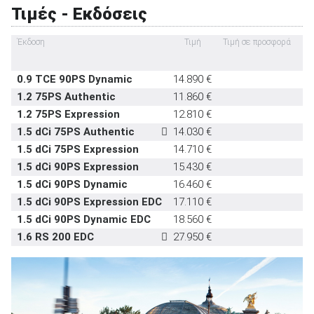
Τιμές - Εκδόσεις
Έκδοση
Τιμή
Τιμή σε προσφορά
Ισ
(P
0.9 TCE 90PS Dynamic
14.890 €
9
ΑΝΑΖΗΤΗΣΗ
1.2 75PS Authentic
11.860 €
7
1.2 75PS Expression
12.810 €
7
Μεταχειρισμένα
1.5 dCi 75PS Authentic
14.030 €
7
1.5 dCi 75PS Expression
14.710 €
7
1.5 dCi 90PS Expression
15.430 €
9
1.5 dCi 90PS Dynamic
16.460 €
9
1.5 dCi 90PS Expression EDC
17.110 €
9
1.5 dCi 90PS Dynamic EDC
18.560 €
9
ΑΝΑΖΗΤΗΣΗ
1.6 RS 200 EDC
27.950 €
2
Επιχειρήσεις