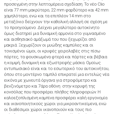
προσεγμένη στην λεπτομέρεια σχεδίαση. Το νέο Clio
είναι 77 mm μακρύτερο, 22 mm φαρδύτερο και 42 mm
χαμηλότερο, ενώ και τα επιπλέον 14 mm στο
μεταξόνιο δείχνουν την καθολική αλλαγή σε σχέση με
το προηγούμενο. Δείχνει μεγαλύτερο αυτοκίνητο
όμως διατηρεί μια δυναμική αρμονία στο γυμνασμένο
και αισθησιακό αμάξωμά του που ξεχωρίζει από
μακριά. Ξεχωρίζουν οι μυώδης καμπύλες και οι
τονισμένοι ώμοι, οι κρυφές χειρολαβές στις πίσω
πόρτες, τα φουσκωμένα φτερά και πόρτες και βέβαια
η κομψή, δυναμική και εξωστρεφής μάσκα. Ομοίως
εντυπωσιακό είναι και το εσωτερικό του αυτοκινήτου,
όπου στο μοντέρνο ταμπλό επικρατεί μια εντελώς νέα
εικόνα με χωνευτά όργανα για στροφόμετρο και
βενζινόμετρο και 7άρα οθόνη στην κορυφή της
κονσόλας που προσφέρει πλήθος πληροφοριών. Η
καλοεξοπλισμένη καμπίνα προσφέρει καλή
εργονομία
και ικανοποιητικούς χώροι για μικροαντικείμενα, ενώ
οι διαθέσιμοι χώροι ικανοποιούν και τους πιο