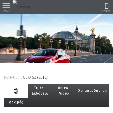
MENU
SEARCH
Βρες τα πάντα για το
αυτοκίνητο!
βρες το!
RENAULT
CLIO 5d (2012)
Τιμές -
Φωτό -
Χρηματοδότηση
Εκδόσεις
Video
Δοκιμές
Καινούρια