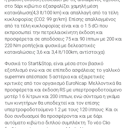
στο 5άρι κιβώτιο εξασφαλίζει χαμηλή μέση
κατανάλωση(4,3 lt/100 km) και απαλλαγή από τα τέλη
κυκλοφορίας (CO
2
: 99 gr/km). Επίσης απαλλαγμένος
από τα τέλη κυκλοφορίας είναι και ο 1.5 dCi που
εκπροσωπεί την πετρελαιοκίνητη έκδοση και
προσφέρεται σε αποδόσεις 75 και 90 ίππων με 200 και
220 Nm ροπής(και φυσικά με δελεαστικές
καταναλώσεις 3,6 και 3,4 lt/100km, αντίστοιχα).
Φυσικά το Start&Stop, είναι μέσα στον βασικό
εξοπλισμό ενώ και σε επίπεδο ασφάλειας το γαλλικό
supermini απέσπασε 5 αστέρια και εξαιρετικές
κριτικές από τον οργανισμό EuroNcap. Μελλοντικά θα
προσφέρεται και έκδοση RS με υπερτροφοδοτούμενο
μοτέρ 1.6 λίτρων και 200 ίππων, ενώ σύντομα η γκάμα
των κινητήρων θα υποδεχτεί και τον επίσης
υπερτροφοδοτούμενο 1.2 με τους 120 ίππους. Και οι
δύο συνδυασμοί θα προσφέρονται και με 6άρι
αυτόματο
κιβώτιο διπλού συμπλέκτη
. Το νέο Clio