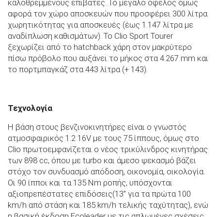
καλοθρεμμένους επιβάτες. Το μεγάλο όφελος όμως
αφορά τον χώρο αποσκευών που προσφέρει 300 λίτρα
χωρητικότητας για αποσκευές (έως 1.147 λίτρα με
αναδίπλωση καθισμάτων). Το Clio Sport Tourer
ξεχωρίζει από το hatchback χάρη στον μακρύτερο
πίσω πρόβολο που αυξάνει το μήκος στα 4.267 mm και
το πορτμπαγκάζ στα 443 λίτρα (+ 143).
Τεχνολογία
Η βάση στους βενζινοκινητήρες είναι ο γνωστός
ατμοσφαιρικός 1.2 16V με τους 75 ίππους, όμως στο
Clio πρωτοεμφανίζεται ο νέος τρικύλινδρος κινητήρας
των 898 cc, όπου με turbo και άμεσο ψεκασμό βάζει
στόχο τον συνδυασμό απόδοση, οικονομία, οικολογία.
Οι 90 ίπποι και τα 135 Nm ροπής, υπόσχονται
αξιοπρεπέστατες επιδόσεις(13’’ για τα πρώτα 100
km/h από στάση και 185 km/h τελικής ταχύτητας), ενώ
η βασική έκδοση Ecoleader με τις απλωμένες σχέσεις