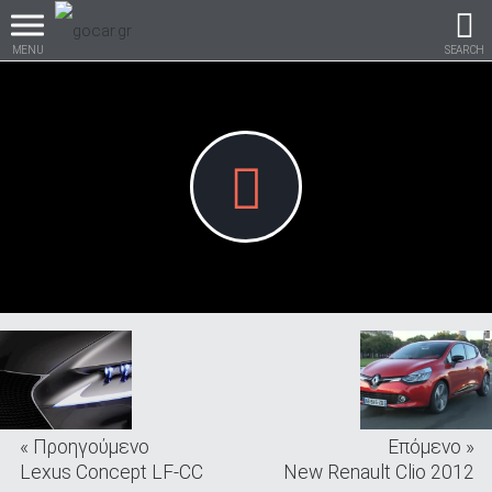
MENU
SEARCH
Βρες τα πάντα για το
αυτοκίνητο!
βρες το!
« Προηγούμενο
Επόμενο »
Καινούρια
Lexus Concept LF-CC
New Renault Clio 2012