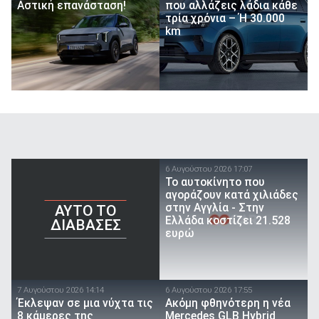
Αστική επανάσταση!
που αλλάζεις λάδια κάθε
τρία χρόνια – Ή 30.000
km
6 Αυγούστου 2026 17:07
To αυτοκίνητο που
αγοράζουν κατά χιλιάδες
στην Αγγλία - Στην
AYTO TO
Ελλάδα κοστίζει 21.528
ΔΙΑΒΑΣΕΣ
ευρώ
7 Αυγούστου 2026 14:14
6 Αυγούστου 2026 17:55
Έκλεψαν σε μια νύχτα τις
Ακόμη φθηνότερη η νέα
8 κάμερες της
Mercedes GLB Hybrid