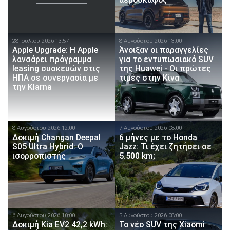
αεροσκάφος
28 Ιουλίου 2026 13:57
8 Αυγούστου 2026 13:00
Apple Upgrade: Η Apple
Άνοιξαν οι παραγγελίες
λανσάρει πρόγραμμα
για το εντυπωσιακό SUV
leasing συσκευών στις
της Huawei - Οι πρώτες
ΗΠΑ σε συνεργασία με
τιμές στην Κίνα
την Klarna
8 Αυγούστου 2026 12:00
7 Αυγούστου 2026 08:00
Δοκιμή Changan Deepal
6 μήνες με το Honda
S05 Ultra Hybrid: Ο
Jazz: Τι έχει ζητήσει σε
ισορροπιστής
5.500 km;
6 Αυγούστου 2026 10:00
5 Αυγούστου 2026 08:00
Δοκιμή Kia EV2 42,2 kWh:
Το νέο SUV της Xiaomi