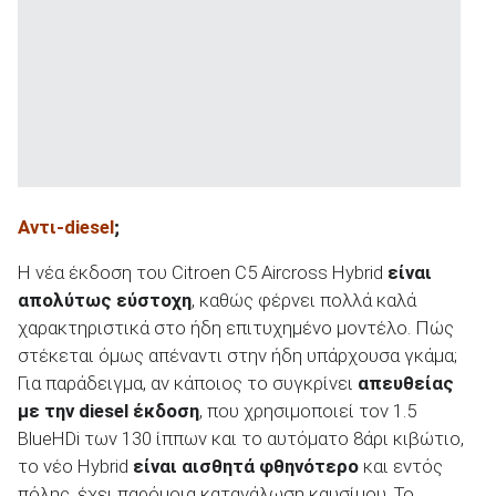
Αντι-diesel
;
Η νέα έκδοση του Citroen C5 Aircross Hybrid
είναι
απολύτως εύστοχη
, καθώς φέρνει πολλά καλά
χαρακτηριστικά στο ήδη επιτυχημένο μοντέλο. Πώς
στέκεται όμως απέναντι στην ήδη υπάρχουσα γκάμα;
Για παράδειγμα, αν κάποιος το συγκρίνει
απευθείας
με την
diesel έκδοση
, που χρησιμοποιεί τον 1.5
BlueHDi των 130 ίππων και το αυτόματο 8άρι κιβώτιο,
το νέο Hybrid
είναι αισθητά φθηνότερο
και εντός
πόλης, έχει παρόμοια κατανάλωση καυσίμου. Το