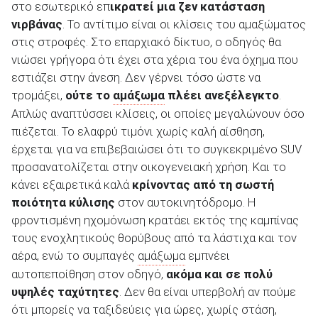
στο εσωτερικό επ
ικρατεί μια ζεν κατάσταση
νιρβάνας
. Το αντίτιμο είναι οι κλίσεις του αμαξώματος
στις στροφές. Στο επαρχιακό δίκτυο, ο οδηγός θα
νιώσει γρήγορα ότι έχει στα χέρια του ένα όχημα που
εστιάζει στην άνεση. Δεν γέρνει τόσο ώστε να
τρομάξει,
ούτε το
αμάξωμα
πλέει ανεξέλεγκτο
.
Απλώς αναπτύσσει κλίσεις, οι οποίες μεγαλώνουν όσο
πιέζεται. Το ελαφρύ τιμόνι χωρίς καλή αίσθηση,
έρχεται για να επιβεβαιώσει ότι το συγκεκριμένο SUV
προσανατολίζεται στην οικογενειακή χρήση. Και το
κάνει εξαιρετικά καλά
κρίνοντας από τη σωστή
ποιότητα κύλισης
στον αυτοκινητόδρομο. Η
φροντισμένη ηχομόνωση κρατάει εκτός της καμπίνας
τους ενοχλητικούς θορύβους από τα λάστιχα και τον
αέρα, ενώ το συμπαγές
αμάξωμα
εμπνέει
αυτοπεποίθηση στον οδηγό,
ακόμα και σε πολύ
υψηλές ταχύτητες
. Δεν θα είναι υπερβολή αν πούμε
ότι μπορείς να ταξιδεύεις για ώρες, χωρίς στάση,