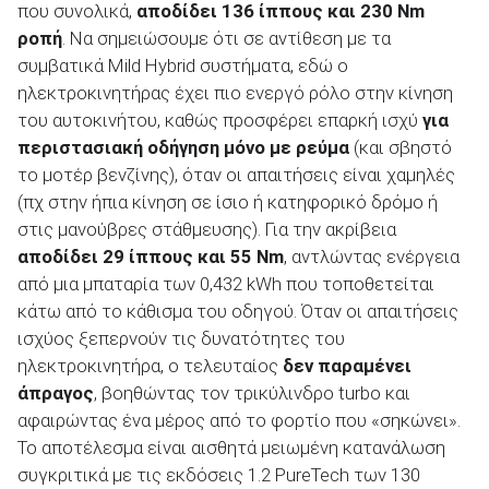
που συνολικά,
αποδίδει 136 ίππους και 230
Nm
ροπή
. Να σημειώσουμε ότι σε αντίθεση με τα
συμβατικά Mild Hybrid συστήματα, εδώ ο
ηλεκτροκινητήρας έχει πιο ενεργό ρόλο στην κίνηση
του αυτοκινήτου, καθώς προσφέρει επαρκή ισχύ
για
περιστασιακή οδήγηση μόνο με ρεύμα
(και σβηστό
το μοτέρ βενζίνης), όταν οι απαιτήσεις είναι χαμηλές
(πχ στην ήπια κίνηση σε ίσιο ή κατηφορικό δρόμο ή
στις μανούβρες στάθμευσης). Για την ακρίβεια
αποδίδει 29 ίππους και 55
Nm
, αντλώντας ενέργεια
από μια μπαταρία των 0,432 kWh που τοποθετείται
κάτω από το κάθισμα του οδηγού. Όταν οι απαιτήσεις
ισχύος ξεπερνούν τις δυνατότητες του
ηλεκτροκινητήρα, ο τελευταίος
δεν παραμένει
άπραγος
, βοηθώντας τον τρικύλινδρο turbo και
αφαιρώντας ένα μέρος από το φορτίο που «σηκώνει».
Το αποτέλεσμα είναι αισθητά μειωμένη κατανάλωση
συγκριτικά με τις εκδόσεις 1.2 PureTech των 130