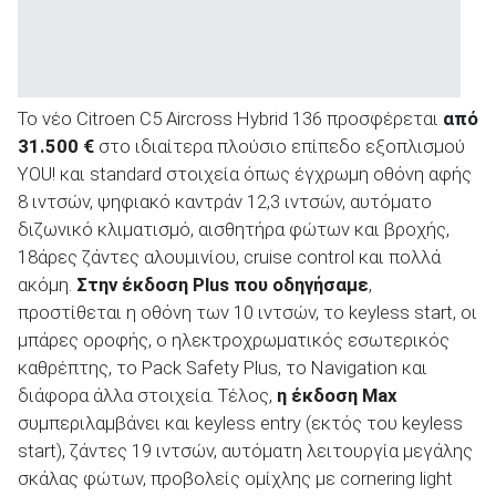
Το νέο Citroen C5 Aircross Hybrid 136 προσφέρεται
από
31.500 €
στο ιδιαίτερα πλούσιο επίπεδο εξοπλισμού
YOU! και standard στοιχεία όπως έγχρωμη οθόνη αφής
8 ιντσών, ψηφιακό καντράν 12,3 ιντσών, αυτόματο
διζωνικό κλιματισμό, αισθητήρα φώτων και βροχής,
18άρες ζάντες αλουμινίου, cruise control και πολλά
ακόμη.
Στην έκδοση
Plus που οδηγήσαμε
,
προστίθεται η οθόνη των 10 ιντσών, το keyless start, οι
μπάρες οροφής, ο ηλεκτροχρωματικός εσωτερικός
καθρέπτης, το Pack Safety Plus, το Navigation και
διάφορα άλλα στοιχεία. Τέλος,
η έκδοση
Max
συμπεριλαμβάνει και keyless entry (εκτός του keyless
start), ζάντες 19 ιντσών, αυτόματη λειτουργία μεγάλης
σκάλας φώτων, προβολείς ομίχλης με cornering light