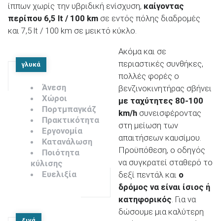
ίππων χωρίς την υβριδική ενίσχυση,
καίγοντας
περίπου 6,5
lt
/ 100 km
σε εντός πόλης διαδρομές
και 7,5 lt / 100 km σε μεικτό κύκλο.
Ακόμα και σε
περιαστικές συνθήκες,
γλυκά
πολλές φορές ο
Άνεση
βενζινοκινητήρας σβήνει
Χώροι
με ταχύτητες 80-100
Πορτμπαγκάζ
km
/h
συνεισφέροντας
Πρακτικότητα
στη μείωση των
Εργονομία
απαιτήσεων καυσίμου.
Κατανάλωση
Προϋπόθεση, ο οδηγός
Ποιότητα
να συγκρατεί σταθερό το
κύλισης
Ευελιξία
δεξί πεντάλ και
ο
δρόμος να είναι ίσιος ή
κατηφορικός
. Για να
δώσουμε μια καλύτερη
ξινά