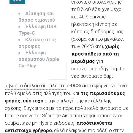
εικόνα, ο υπολογιστής
ταξιδιού έδειχνε μέχρι
Αίσθηση και
και 40% αμιγώς
βάρος τιμονιού
ηλεκτρική κίνηση σε
Έλλειψη USB
κάποιες διαδρομές μας
Type-C
(ακόμα και πιο μεγάλες,
Κλίσεις στις
στροφές
των 20-25 km),
χωρίς
Έλλειψη
προσπάθεια από τη
ασύρματου Apple
μεριά μας
για
CarPlay
οικονομική οδήγηση. Το
νέο αυτόματο 6άρι
κιβώτιο διπλού συμπλέκτη
e-DCS6 καταφέρνει να είναι
πολύ ομαλό στις αλλαγές του και
τις περισσότερες
φορές, εύστοχο
στην επιλογή της κατάλληλης
σχέσης. Συγκριτικά με το πάρα πολύ καλό αυτόματο με
torque converter 8άρι της Aisin που χρησιμοποιούν οι
συμβατικές μη Hybrid εκδόσεις,
αποδεικνύεται
αντίστοιχα γρήγορο
, αλλά ελαφρώς πιο αδέξιο στην