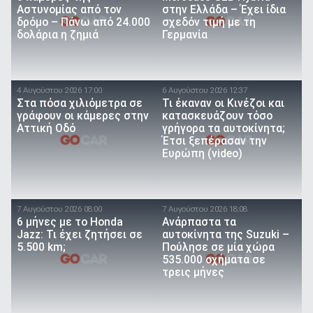
Αστυνομίας από τον
στην Ελλάδα – Έχει ίδια
δρόμο – Πάνω από 24.000
σχεδόν τιμή με τη
δολάρια η ζημιά
Γερμανία
4 Αυγούστου 2026 17:00
6 Αυγούστου 2026 12:37
Στα πόσα χιλιόμετρα σε
Τι έκαναν οι Κινέζοι και
γράφουν οι κάμερες στην
κατασκευάζουν τόσο
Αττική Οδό
γρήγορα τα αυτοκίνητα;
Έτσι ξεπέρασαν την
Ευρώπη (video)
7 Αυγούστου 2026 08:00
7 Αυγούστου 2026 18:08
6 μήνες με το Honda
Ανάρπαστα τα
Jazz: Τι έχει ζητήσει σε
αυτοκίνητα της Suzuki –
5.500 km;
Πούλησε σε μία χώρα
535.000 οχήματα σε
τρεις μήνες