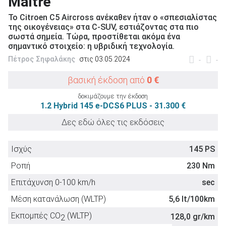
Maître
Το Citroen C5 Aircross ανέκαθεν ήταν ο «σπεσιαλίστας
της οικογένειας» στα C-SUV, εστιάζοντας στα πιο
σωστά σημεία. Τώρα, προστίθεται ακόμα ένα
σημαντικό στοιχείο: η υβριδική τεχνολογία.
ΑΝΑΖΗΤΗΣΗ
Πέτρος Σηφαλάκης
στις 03.05.2024
-
-
βασική έκδοση από
0 €
Μεταχειρισμένα
δοκιμάζουμε την έκδοση
1.2 Hybrid 145 e-DCS6 PLUS - 31.300 €
Δες εδώ όλες τις εκδόσεις
Ισχύς
145 PS
ΑΝΑΖΗΤΗΣΗ
Ροπή
230 Nm
Επιτάχυνση 0-100 km/h
sec
Επιχειρήσεις
Μέση κατανάλωση (WLTP)
5,6 lt/100km
Εκπομπές CO
(WLTP)
128,0 gr/km
2