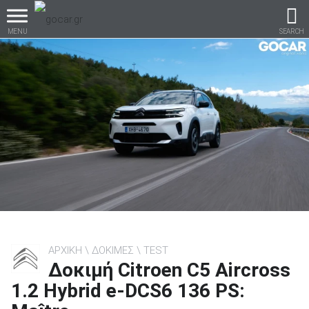
MENU
SEARCH
Βρες τα πάντα για το
αυτοκίνητο!
βρες το!
ΑΡΧΙΚΗ
ΔΟΚΙΜΕΣ
TEST
Δοκιμή Citroen C5 Aircross
Καινούρια
1.2 Hybrid e-DCS6 136 PS: