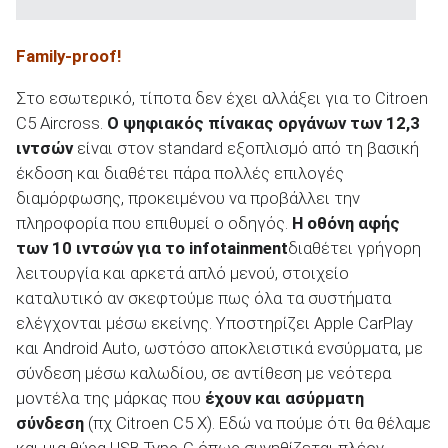
Family
-
proof
!
Στο εσωτερικό, τίποτα δεν έχει αλλάξει για το Citroen
C5 Aircross.
Ο ψηφιακός πίνακας οργάνων των 12,3
ιντσών
είναι στον standard εξοπλισμό από τη βασική
έκδοση και διαθέτει πάρα πολλές επιλογές
διαμόρφωσης, προκειμένου να προβάλλει την
πληροφορία που επιθυμεί ο οδηγός.
Η οθόνη αφής
των 10 ιντσών για το
infotainment
διαθέτει γρήγορη
λειτουργία και αρκετά απλό μενού, στοιχείο
καταλυτικό αν σκεφτούμε πως όλα τα συστήματα
ελέγχονται μέσω εκείνης. Υποστηρίζει Apple CarPlay
και Android Auto, ωστόσο αποκλειστικά ενσύρματα, με
σύνδεση μέσω καλωδίου, σε αντίθεση με νεότερα
μοντέλα της μάρκας που
έχουν και ασύρματη
σύνδεση
(πχ Citroen C5 X). Εδώ να πούμε ότι θα θέλαμε
και μια θύρα USB Type-C όπως συνηθίζεται πλέον,