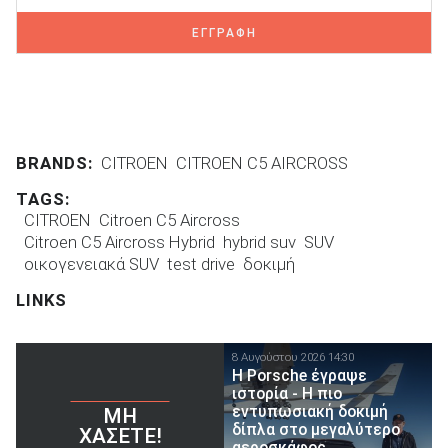
ΕΓΓΡΑΦΗ
BRANDS:
CITROEN
CITROEN C5 AIRCROSS
TAGS:
CITROEN
Citroen C5 Aircross
Citroen C5 Aircross Hybrid
hybrid suv
SUV
οικογενειακά SUV
test drive
δοκιμή
LINKS
8 Αυγούστου 2026 14:30
H Porsche έγραψε
ιστορία - H πιο
εντυπωσιακή δοκιμή
ΜΗ
δίπλα στο μεγαλύτερο
ΧΆΣΕΤΕ!