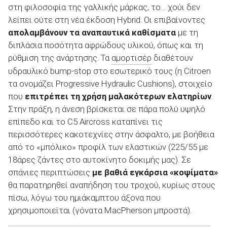
στη φιλοσοφία της γαλλικής μάρκας, το… χούι δεν
λείπει ούτε στη νέα έκδοση Hybrid. Οι επιβαίνοντες
απολαμβάνουν τα αναπαυτικά καθίσματα
με τη
διπλάσια ποσότητα αφρώδους υλικού, όπως και τη
ρύθμιση της ανάρτησης. Τα
αμορτισέρ
διαθέτουν
υδραυλικό bump-stop στο εσωτερικό τους (η Citroen
τα ονομάζει Progressive Hydraulic Cushions), στοιχείο
που
επιτρέπει τη χρήση μαλακότερων ελατηρίων
.
Στην πράξη, η άνεση βρίσκεται σε πάρα πολύ υψηλό
επίπεδο και το C5 Aircross καταπίνει τις
περισσότερες κακοτεχνίες στην άσφαλτο, με βοήθεια
από το «μπόλικο» προφίλ των ελαστικών (225/55 με
18άρες ζάντες στο αυτοκίνητο δοκιμής μας). Σε
σπάνιες περιπτώσεις
με βαθιά εγκάρσια «κοψίματα»
θα παρατηρηθεί αναπήδηση του τροχού, κυρίως στους
πίσω, λόγω του ημιάκαμπτου άξονα που
χρησιμοποιείται (γόνατα MacPherson μπροστά).