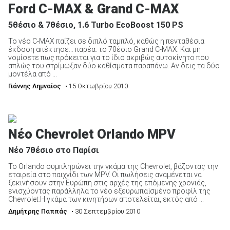
Ford C-MAX & Grand C-MAX
5θέσιο & 7θέσιο, 1.6 Turbo EcoBoost 150 PS
Το νέο C-MAX παίζει σε διπλό ταμπλό, καθώς η πενταθέσια
έκδοση απέκτησε… παρέα: το 7θέσιο Grand C-MAX. Και μη
νομίσετε πως πρόκειται για το ίδιο ακριβώς αυτοκίνητο που
απλώς του στρίμωξαν δύο καθίσματα παραπάνω. Αν δεις τα δύο
μοντέλα από ...
Γιάννης Λημναίος
• 15 Οκτωβρίου 2010
Νέο Chevrolet Orlando MPV
Νέο 7θέσιο στο Παρίσι
Το Orlando συμπληρώνει την γκάμα της Chevrolet, βάζοντας την
εταιρεία στο παιχνίδι των MPV. Οι πωλήσεις αναμένεται να
ξεκινήσουν στην Ευρώπη στις αρχές της επόμενης χρονιάς,
ενισχύοντας παράλληλα το νέο εξευρωπαϊσμένο προφίλ της
Chevrolet.Η γκάμα των κινητήρων αποτελείται, εκτός από ...
Δημήτρης Παππάς
• 30 Σεπτεμβρίου 2010