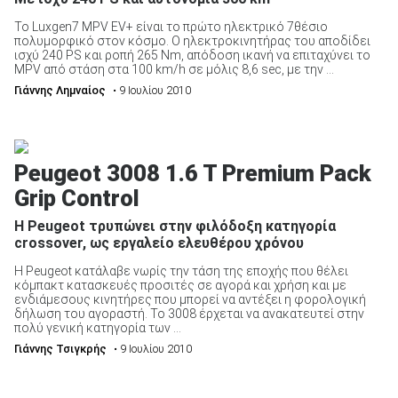
Το Luxgen7 MPV EV+ είναι το πρώτο ηλεκτρικό 7θέσιο
πολυμορφικό στον κόσμο. Ο ηλεκτροκινητήρας του αποδίδει
ισχύ 240 PS και ροπή 265 Nm, απόδοση ικανή να επιταχύνει το
MPV από στάση στα 100 km/h σε μόλις 8,6 sec, με την ...
Γιάννης Λημναίος
• 9 Ιουλίου 2010
Peugeot 3008 1.6 T Premium Pack
Grip Control
Η Peugeot τρυπώνει στην φιλόδοξη κατηγορία
crossover, ως εργαλείο ελευθέρου χρόνου
Η Peugeot κατάλαβε νωρίς την τάση της εποχής που θέλει
κόμπακτ κατασκευές προσιτές σε αγορά και χρήση και με
ενδιάμεσους κινητήρες που μπορεί να αντέξει η φορολογική
δήλωση του αγοραστή. Το 3008 έρχεται να ανακατευτεί στην
πολύ γενική κατηγορία των ...
Γιάννης Τσιγκρής
• 9 Ιουλίου 2010