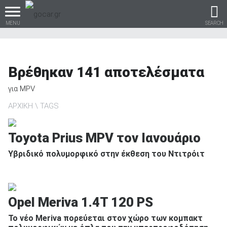
MENU
SEARCH
Βρέθηκαν
141
αποτελέσματα
Βρες τα πάντα για το
για
MPV
αυτοκίνητο!
ΑΡΧΙΚΗ
TAGS
Toyota Prius MPV τον Ιανουάριο
βρες το!
Υβριδικό πολυμορφικό στην έκθεση του Ντιτρόιτ
Opel Meriva 1.4T 120 PS
Καινούρια
Το νέο Meriva πορεύεται στον χώρο των κομπακτ