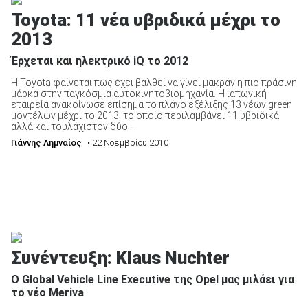
Toyota: 11 νέα υβριδικά μέχρι το
2013
ΑΝΑΖΗΤΗΣΗ
Έρχεται και ηλεκτρικό iQ το 2012
Η Toyota φαίνεται πως έχει βαλθεί να γίνει μακράν η πιο πράσινη
μάρκα στην παγκόσμια αυτοκινητοβιομηχανία. Η ιαπωνική
εταιρεία ανακοίνωσε επίσημα το πλάνο εξέλιξης 13 νέων green
μοντέλων μέχρι το 2013, το οποίο περιλαμβάνει 11 υβριδικά
αλλά και τουλάχιστον δύο ...
Γιάννης Λημναίος
• 22 Νοεμβρίου 2010
Συνέντευξη: Klaus Nuchter
Ο Global Vehicle Line Executive της Opel μας μιλάει για
το νέο Meriva