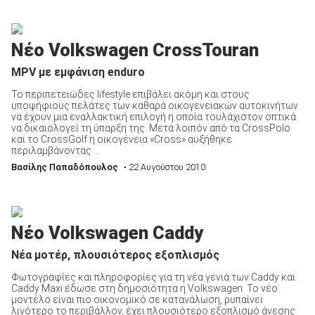
Νέο Volkswagen CrossTouran
MPV με εμφάνιση enduro
Το περιπετειώδες lifestyle επιβάλει ακόμη και στους
υποψήφιους πελάτες των καθαρά οικογενειακών αυτοκινήτων
να έχουν μια εναλλακτική επιλογή η οποία τουλάχιστον οπτικά
να δικαιολογεί τη ύπαρξη της. Μετά λοιπόν από τα CrossPolo
και το CrossGolf η οικογένεια «Cross» αυξήθηκε
περιλαμβάνοντας ...
Βασίλης Παπαδόπουλος
• 22 Αυγούστου 2010
Νέο Volkswagen Caddy
Νέα μοτέρ, πλουσιότερος εξοπλισμός
Φωτογραφίες και πληροφορίες για τη νέα γενιά των Caddy και
Caddy Maxi έδωσε στη δημοσιότητα η Volkswagen. Το νέο
μοντέλο είναι πιο οικονομικό σε κατανάλωση, ρυπαίνει
λιγότερο το περιβάλλον, έχει πλουσιότερο εξοπλισμό άνεσης