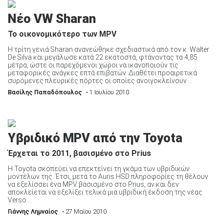
Νέο VW Sharan
Το οικονομικότερο των MPV
Η τρίτη γενιά Sharan ανανεώθηκε σχεδιαστικά από τον κ. Walter
De Silva και μεγάλωσε κατά 22 εκατοστά, φτάνοντας τα 4,85
μέτρα, ώστε οι παρεχόμενοι χώροι να ικανοποιούν τις
μεταφορικές ανάγκες επτά επιβατών. Διαθέτει προαιρετικά
συρόμενες πλευρικές πόρτες οι οποίες ανοιγοκλείνουν ...
Βασίλης Παπαδόπουλος
• 1 Ιουλίου 2010
Υβριδικό MPV από την Toyota
Έρχεται το 2011, βασισμένο στο Prius
Η Toyota σκοπεύει να επεκτείνει τη γκάμα των υβριδικών
μοντέλων της. Έτσι, μετά το Auris HSD πληροφορίες τη θέλουν
να εξελίσσει ένα MPV βασισμένο στο Prius, αν και δεν
αποκλείεται να εξελίξει τελικά μια υβριδική έκδοση της νέας
Verso ...
Γιάννης Λημναίος
• 27 Μαίου 2010