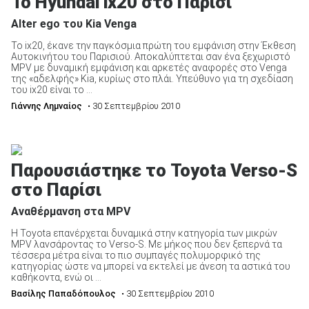
To Hyundai ix20 στο Παρίσι
Αlter ego του Kia Venga
Το ix20, έκανε την παγκόσμια πρώτη του εμφάνιση στην Έκθεση
Αυτοκινήτου του Παρισιού. Αποκαλύπτεται σαν ένα ξεχωριστό
MPV με δυναμική εμφάνιση και αρκετές αναφορές στο Venga
της «αδελφής» Kia, κυρίως στο πλάι. Υπεύθυνο για τη σχεδίαση
του ix20 είναι το ...
Γιάννης Λημναίος
• 30 Σεπτεμβρίου 2010
Παρουσιάστηκε το Toyota Verso-S
στο Παρίσι
Αναθέρμανση στα MPV
H Toyota επανέρχεται δυναμικά στην κατηγορία των μικρών
MPV λανσάροντας το Verso-S. Με μήκος που δεν ξεπερνά τα
τέσσερα μέτρα είναι το πιο συμπαγές πολυμορφικό της
κατηγορίας ώστε να μπορεί να εκτελεί με άνεση τα αστικά του
καθήκοντα, ενώ οι ...
Βασίλης Παπαδόπουλος
• 30 Σεπτεμβρίου 2010