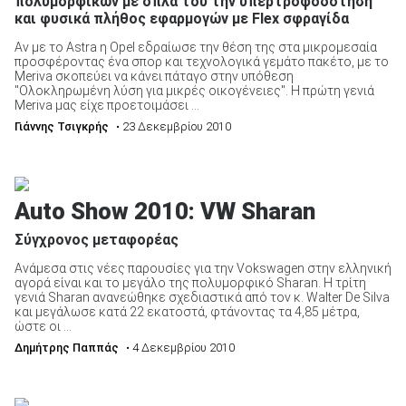
πολυμορφικών με όπλα του την υπερτροφοδότηση
και φυσικά πλήθος εφαρμογών με Flex σφραγίδα
Αν με το Astra η Opel εδραίωσε την θέση της στα μικρομεσαία
προσφέροντας ένα σπορ και τεχνολογικά γεμάτο πακέτο, με το
Meriva σκοπεύει να κάνει πάταγο στην υπόθεση
"Ολοκληρωμένη λύση για μικρές οικογένειες". Η πρώτη γενιά
ΑΝΑΖΗΤΗΣΗ
Meriva μας είχε προετοιμάσει ...
Γιάννης Τσιγκρής
• 23 Δεκεμβρίου 2010
Μεταχειρισμένα
Auto Show 2010: VW Sharan
Σύγχρονος μεταφορέας
Ανάμεσα στις νέες παρουσίες για την Vokswagen στην ελληνική
αγορά είναι και το μεγάλο της πολυμορφικό Sharan. Η τρίτη
ΑΝΑΖΗΤΗΣΗ
γενιά Sharan ανανεώθηκε σχεδιαστικά από τον κ. Walter De Silva
και μεγάλωσε κατά 22 εκατοστά, φτάνοντας τα 4,85 μέτρα,
ώστε οι ...
Επιχειρήσεις
Δημήτρης Παππάς
• 4 Δεκεμβρίου 2010