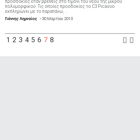
προσδοκίες όταν βρεθείς στο τιμόνι του νέου της μικρού
πολυμορφικού. Τις οποίες προσδοκίες το C3 Picasso
εκπληρώνει με το παραπάνω, ...
Γιάννης Λημναίος
• 30 Μαρτίου 2010
1
2
3
4
5
6
7
8