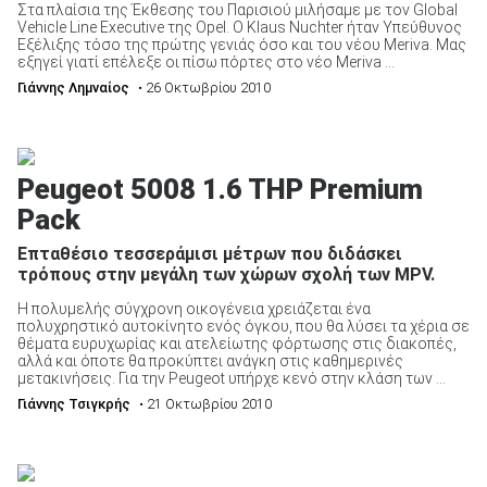
Στα πλαίσια της Έκθεσης του Παρισιού μιλήσαμε με τον Global
Vehicle Line Executive της Opel. Ο Klaus Nuchter ήταν Υπεύθυνος
Εξέλιξης τόσο της πρώτης γενιάς όσο και του νέου Meriva. Μας
εξηγεί γιατί επέλεξε οι πίσω πόρτες στο νέο Meriva ...
Γιάννης Λημναίος
• 26 Οκτωβρίου 2010
Peugeot 5008 1.6 THP Premium
Pack
Επταθέσιο τεσσεράμισι μέτρων που διδάσκει
τρόπους στην μεγάλη των χώρων σχολή των MPV.
Η πολυμελής σύγχρονη οικογένεια χρειάζεται ένα
πολυχρηστικό αυτοκίνητο ενός όγκου, που θα λύσει τα χέρια σε
θέματα ευρυχωρίας και ατελείωτης φόρτωσης στις διακοπές,
αλλά και όποτε θα προκύπτει ανάγκη στις καθημερινές
μετακινήσεις. Για την Peugeot υπήρχε κενό στην κλάση των ...
Γιάννης Τσιγκρής
• 21 Οκτωβρίου 2010