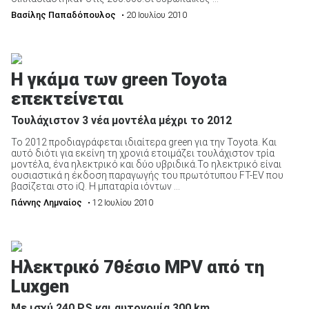
Βασίλης Παπαδόπουλος
• 20 Ιουλίου 2010
Η γκάμα των green Toyota
επεκτείνεται
Τουλάχιστον 3 νέα μοντέλα μέχρι το 2012
Το 2012 προδιαγράφεται ιδιαίτερα green για την Toyota. Και
αυτό διότι για εκείνη τη χρονιά ετοιμάζει τουλάχιστον τρία
μοντέλα, ένα ηλεκτρικό και δύο υβριδικά.Το ηλεκτρικό είναι
ουσιαστικά η έκδοση παραγωγής του πρωτότυπου FT-EV που
βασίζεται στο iQ. Η μπαταρία ιόντων ...
Γιάννης Λημναίος
• 12 Ιουλίου 2010
Ηλεκτρικό 7θέσιο MPV από τη
Luxgen
Με ισχύ 240 PS και αυτονομία 300 km