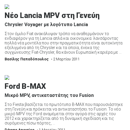
Νέο Lancia MPV στη Γενεύη
Chrysler Voyager με λογότυπο Lancia
Στον όμιλο Fiat ανακάλυψαν τρόπο να αναθερμάνουν το
ενδιαφέρον για τη Lancia απλά και οικονομικα: λανσάροντας
πολλά νέα μοντέλα που στην πραγματικότητα είναι αυτοκίνητα
εξελιγμένα από τη Chrysler και τα οποία, ένεκα της
συγχώνευσης Fiat-Chrysler, θα κάνουν Ευρωπαϊκή καριέρα με ...
Βασίλης Παπαδόπουλος
• 2 Μαρτίου 2011
Ford B-MAX
Μικρό MPV, αντικαταστάτης του Fusion
Στο Fiesta βασίζεται το πρωτότυπο Β-ΜΑΧ που παρουσιάστηκε
στη Γενεύη και πρόκειται να αντικαταστήσει το Fusion. Το νέο
μικρό MPV της Ford αναμέμεται στην αγορά στις αρχές του
2012 και χαρακτηρίζεται από τη δυναμική σχεδίαση και τις
συρόμενες πίσω πόρτες, ...
Γιάννης Λημναίος
• 1 Μαρτίου 2011