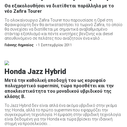
Θα εξακολουθήσει να διατίθεται παράλληλα με το
νέο Zafira Tourer
Το ολοκαίνουργιο Zafira Tourer που παρουσίασε η Opel στη
Φρανκφούρτη δεν θα αντικαταστήσει το τωρινό Zafira, το οποίο
θα συνεχίσει να διατίθεται με σημαντικά αναβαθμισμένο
ΑΝΑΖΗΤΗΣΗ
στάνταρ εξοπλισμό και πέντε κινητήρες βενζίνης και diesel
απευθυνόμενο σε πελάτες που αναζητούν ένα καλό ...
Γιάννης Λημναίος
• 1 Σεπτεμβρίου 2011
Μεταχειρισμένα
Honda Jazz Hybrid
Μετά την καθολική αποδοχή του ως κορυφαίο
πολυχρηστικό supermini, τώρα προσθέτει και την
ΑΝΑΖΗΤΗΣΗ
αποκλειστικότητα του μοναδικού υβριδικού της
κλάσης Β.
Το Jazz Hybrid δεν είναι απλά ένα ακόμα υβριδικό στην γκάμα
Επιχειρήσεις
της Honda, αλλά το πρώτο supermini που εφαρμόζει την
συγκεκριμένη τεχνολογία. Η έμφαση στην υβριδική τεχνολογία
είναι δεδομένη για την Honda και τώρα βρίσκει την ιδανική
στιγμή να προσελκύσει ...