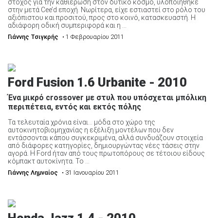
στόχος για την καθιέρωση στον δυτικό κόσμο, υλοποιήθηκε
στην μετά Cee’d εποχή. Νωρίτερα, είχε εστιαστεί στο ρόλο του
αξιόπιστου και προσιτού, προς στο κοινό, κατασκευαστή. Η
αδιάφορη οδική συμπεριφορά και η ...
Γιάννης Τσιγκρής
• 1 Φεβρουαρίου 2011
Ford Fusion 1.6 Urbanite - 2010
Ένα μικρό crossover με στυλ που υπόσχεται μπόλικη
περιπέτεια, εντός και εκτός πόλης
Τα τελευταία χρόνια είναι… μόδα στο χώρο της
αυτοκινητοβιομηχανίας η εξέλιξη μοντέλων που δεν
εντάσσονται κάπου συγκεκριμένα, αλλά συνδυάζουν στοιχεία
από διάφορες κατηγορίες, δημιουργώντας νέες τάσεις στην
αγορά. Η Ford ήταν από τους πρωτοπόρους σε τέτοιου είδους
κόμπακτ αυτοκίνητα. Το ...
Γιάννης Λημναίος
• 31 Ιανουαρίου 2011
Honda Jazz 1.4 - 2010