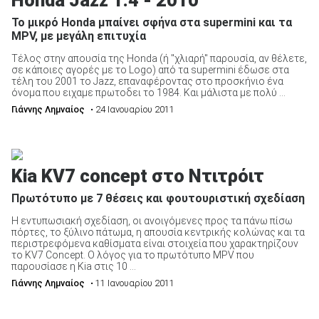
Το μικρό Honda μπαίνει σφήνα στα supermini και τα
MPV, με μεγάλη επιτυχία
Τέλος στην απουσία της Honda (ή "χλιαρή" παρουσία, αν θέλετε,
σε κάποιες αγορές με το Logo) από τα supermini έδωσε στα
τέλη του 2001 το Jazz, επαναφέροντας στο προσκήνιο ένα
όνομα που ειχαμε πρωτοδει το 1984. Και μάλιστα με πολύ ...
Γιάννης Λημναίος
• 24 Ιανουαρίου 2011
Kia KV7 concept στο Ντιτρόιτ
Πρωτότυπο με 7 θέσεις και φουτουριστική σχεδίαση
Η εντυπωσιακή σχεδίαση, οι ανοιγόμενες προς τα πάνω πίσω
πόρτες, το ξύλινο πάτωμα, η απουσία κεντρικής κολώνας και τα
περιστρεφόμενα καθίσματα είναι στοιχεία που χαρακτηρίζουν
το KV7 Concept. Ο λόγος για το πρωτότυπο MPV που
παρουσίασε η Kia στις 10 ...
Γιάννης Λημναίος
• 11 Ιανουαρίου 2011