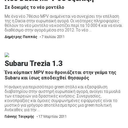
Σε δοκιμές το νέο μοντέλο
Με ένα νέο 7θέσιο MPV αναμένεται να συνεχίσει την επέλαση
της η Dacia στην ευρωπαϊκή αγορά. Οι νεότερες πληροφορίες
θέλουν το νέο μοντέλο να κοστίζει περί τα 10.000 € και να είναι
διαθέσιμο στην αγορά μέσα στο 2012. Το νέο ...
Δημήτρης Παππάς
• 7 Ιουλίου 2011
Subaru Trezia 1.3
Ένα κόμπακτ MPV που θρονιάζεται στην γκάμα της
Subaru και ίσως αποδειχθεί θησαυρός
Η ανάγκη για περισσότερο green στόλο και εξασφάλιση
διαβατηρίου στην αυστηρή ευρωπαϊκή αγορά, ανοίγει τα μυαλά
των εταιρειών για δραστικές κινήσεις. Συνεργασίες,
κοινοπραξίες και όμοιες συμφωνημένες εφαρμογές είναι το
μυστικό για γρήγορο αποτέλεσμα προς μια green πολιτική.
Ανέκαθεν, για την ...
Γιάννης Τσιγκρής
• 17 Μαρτίου 2011