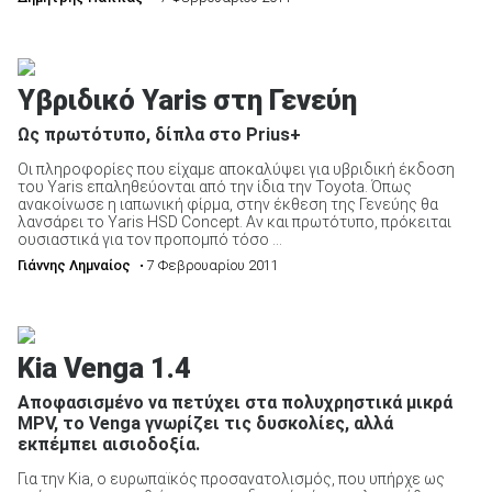
Υβριδικό Yaris στη Γενεύη
Ως πρωτότυπο, δίπλα στο Prius+
Οι πληροφορίες που είχαμε αποκαλύψει για υβριδική έκδοση
του Yaris επαληθεύονται από την ίδια την Toyota. Όπως
ανακοίνωσε η ιαπωνική φίρμα, στην έκθεση της Γενεύης θα
λανσάρει το Yaris HSD Concept. Αν και πρωτότυπο, πρόκειται
ουσιαστικά για τον προπομπό τόσο ...
Γιάννης Λημναίος
• 7 Φεβρουαρίου 2011
Kia Venga 1.4
Αποφασισμένο να πετύχει στα πολυχρηστικά μικρά
MPV, το Venga γνωρίζει τις δυσκολίες, αλλά
εκπέμπει αισιοδοξία.
Για την Kia, ο ευρωπαϊκός προσανατολισμός, που υπήρχε ως