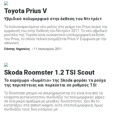
Toyota Prius V
Υβριδικό πολυμορφικό στην έκθεση του Ντιτρόιτ
Το πολυαναμενόμενο νέο μέλος στη γκάμα του Prius έκανε την
εμφάνισή του στην Έκθεση του Ντιτρόιτ 2011. Το νέο υβριδικό
μοντέλο της Toyota είναι ουσιαστικά η πολυμορφική έκδοση
του Prius, το οποίο τελικά ονομάζεται Prius V. Σύμφωνα με την
ιαπωνική ...
Γιάννης Λημναίος
• 11 Ιανουαρίου 2011
Skoda Roomster 1.2 TSI Scout
To ευρύχωρο «δωμάτιο» της Skoda φοράει τα ρούχα
της περιπέτειας και πορεύεται σε ρυθμούς TSI
Το Roomster μπορεί να υπερηφανεύεται ότι είναι ένα από τα
ελάχιστα αυτοκίνητα που συνδυάζει τις πολυμορφικές χάρες
σε ένα μικρό αμάξωμα με μεγάλες δυνατότητες. Δεν θα το
κατατάξεις στα station wagon, ούτε στα πολυμορφικά, όμως
συνδυάζει τους δυο κόσμους με ...