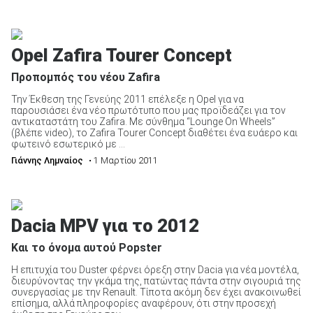
Opel Zafira Tourer Concept
Προπομπός του νέου Zafira
Την Έκθεση της Γενεύης 2011 επέλεξε η Opel για να
παρουσιάσει ένα νέο πρωτότυπο που μας προϊδεάζει για τον
αντικαταστάτη του Zafira. Με σύνθημα “Lounge On Wheels”
(βλέπε video), το Zafira Tourer Concept διαθέτει ένα ευάερο και
φωτεινό εσωτερικό με ...
Γιάννης Λημναίος
• 1 Μαρτίου 2011
Dacia MPV για το 2012
Και το όνομα αυτού Popster
Η επιτυχία του Duster φέρνει όρεξη στην Dacia για νέα μοντέλα,
διευρύνοντας την γκάμα της, πατώντας πάντα στην σιγουριά της
συνεργασίας με την Renault. Τίποτα ακόμη δεν έχει ανακοινωθεί
επίσημα, αλλά πληροφορίες αναφέρουν, ότι στην προσεχή