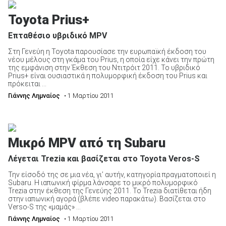
Toyota Prius+
Επταθέσιο υβριδικό MPV
Στη Γενεύη η Toyota παρουσίασε την ευρωπαϊκή έκδοση του
νέου μέλους στη γκάμα του Prius, η οποία είχε κάνει την πρώτη
της εμφάνιση στην Έκθεση του Ντιτρόιτ 2011. Το υβριδικό
Prius+ είναι ουσιαστικά η πολυμορφική έκδοση του Prius και
πρόκειται ...
Γιάννης Λημναίος
• 1 Μαρτίου 2011
Μικρό MPV από τη Subaru
Λέγεται Trezia και βασίζεται στο Toyota Veros-S
Την είσοδό της σε μια νέα, γι’ αυτήν, κατηγορία πραγματοποιεί η
Subaru. Η ιαπωνική φίρμα λάνσαρε το μικρό πολυμορφικό
Trezia στην έκθεση της Γενεύης 2011. Το Trezia διατίθεται ήδη
στην ιαπωνική αγορά (βλέπε video παρακάτω). Βασίζεται στο
Verso-S της «μαμάς» ...
Γιάννης Λημναίος
• 1 Μαρτίου 2011