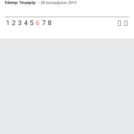
Γιάννης Τσιγκρής
• 28 Δεκεμβρίου 2010
1
2
3
4
5
6
7
8