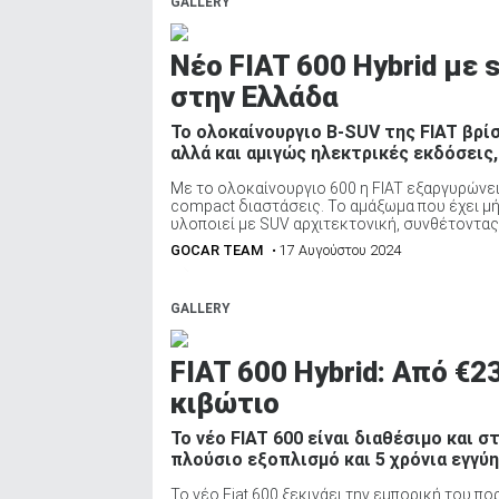
GALLERY
Νέο FIAT 600 Hybrid με 
στην Ελλάδα
Το ολοκαίνουργιο B-SUV της FIAT βρίσ
αλλά και αμιγώς ηλεκτρικές εκδόσεις, 
Με το ολοκαίνουργιο 600 η FIAT εξαργυρώνει
compact διαστάσεις. Το αμάξωμα που έχει μή
υλοποιεί με SUV αρχιτεκτονική, συνθέτοντας 
GOCAR TEAM
• 17 Αυγούστου 2024
GALLERY
FIAT 600 Hybrid: Aπό €2
κιβώτιο
Το νέο FIAT 600 είναι διαθέσιμο και στ
πλούσιο εξοπλισμό και 5 χρόνια εγγύ
Το νέο Fiat 600 ξεκινάει την εμπορική του πο