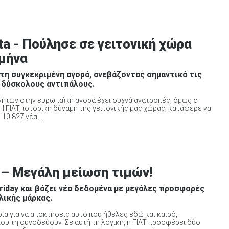
ta - Πούλησε σε γειτονική χώρα
 μήνα
τη συγκεκριμένη αγορά, ανεβάζοντας σημαντικά τις
 δύσκολους αντιπάλους.
ινήτων στην ευρωπαϊκή αγορά έχει συχνά ανατροπές, όμως ο
Η FIAT, ιστορική δύναμη της γειτονικής μας χώρας, κατάφερε να
0.827 νέα ...
T – Μεγάλη μείωση τιμών!
Friday και βάζει νέα δεδομένα με μεγάλες προσφορές
λικής μάρκας.
ρία για να αποκτήσεις αυτό που ήθελες εδώ και καιρό,
υ τη συνοδεύουν. Σε αυτή τη λογική, η FIAT προσφέρει δύο