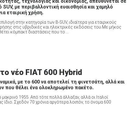
κότητας, τεχνολογίας και οικονομίας, απευθύνεται σε
 SUV, με περιβαλλοντική ευαισθησία και χαμηλό
ια εταιρική χρήση.
πιλογή στην κατηγορία των B-SUV, ιδιαίτερα για εταιρικούς
ήσης στις υβριδικές και ηλεκτρικές εκδόσεις του.Με μήκος
έτει κόμπακτ διαστάσεις που το ...
το νέο FIAT 600 Hybrid
αμικά, με το 600 να αποτελεί τη φινετσάτη, αλλά και
ον που θέλει ένα ολοκληρωμένο πακέτο.
 μακρινό 1955. Από τότε πολλά άλλαξαν, αλλά οι Ιταλοί
ς ίδιο. Σχεδόν 70 χρόνια αργότερα λοιπόν, το όνομα 600