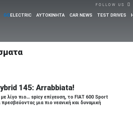
FOLLOW US
GO
ELECTRIC
ΑΥΤΟΚΙΝΗΤΑ
CAR NEWS
TEST DRIVES
Βρες τα πάντα για το αυτοκίνητο!
σματα
brid 145: Arrabbiata!
με λίγο πιο… spicy επίγευση, το FIAT 600 Sport
 πρεσβεύοντας μια πιο νεανική και δυναμική