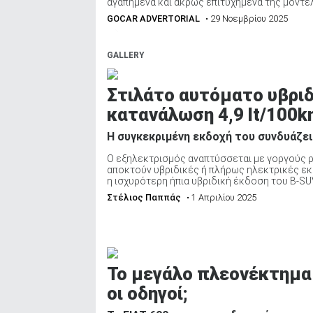
αγαπημένα και άκρως επιτυχημένα της μοντέλα
GOCAR ADVERTORIAL
• 29 Νοεμβρίου 2025
GALLERY
Στιλάτο αυτόματο υβριδ
κατανάλωση 4,9 lt/100k
Η συγκεκριμένη εκδοχή του συνδυάζει 
Ο εξηλεκτρισμός αναπτύσσεται με γοργούς ρ
αποκτούν υβριδικές ή πλήρως ηλεκτρικές εκ
η ισχυρότερη ήπια υβριδική έκδοση του B-SUV
Στέλιος Παππάς
• 1 Απριλίου 2025
Το μεγάλο πλεονέκτημα 
οι οδηγοί;