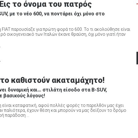
 Εις το όνομα του πατρός
V, με το νέο 600, να ποντάρει όχι μόνο στο
, η FIAT παρουσίαζε για πρώτη φορά το 600. Το τι ακολούθησε είναι
ό οικογενειακό των Ιταλών έκανε θραύση, όχι μόνο γιατί ήταν
4
Y
υ το καθιστούν ακαταμάχητο!
άνει δυναμική και… στιλάτη είσοδο στα B-SUV,
ε βασικούς λόγους!
η είναι καταφατική, αφού πολλές φορές το παρελθόν μας έχει
αν παλιότερα, έχουν θέση και μπορούν να μας δείξουν το δρόμο
ή παράδοση ...