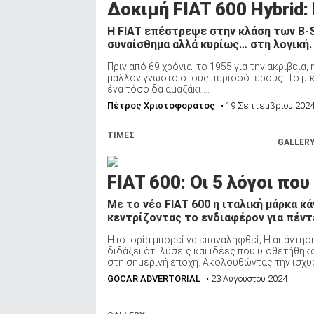
Δοκιμή FIAT 600 Hybrid:
H FIAT επέστρεψε στην κλάση των B-SU
συναίσθημα αλλά κυρίως… στη λογική.
Πριν από 69 χρόνια, το 1955 για την ακρίβεια
μάλλον γνωστό στους περισσότερους. Το μικρ
ένα τόσο δα αμαξάκι ...
Πέτρος Χριστοφοράτος
• 19 Σεπτεμβρίου 202
ΤΙΜΕΣ
GALLER
FIAT 600: Οι 5 λόγοι πο
Με το νέο FIAT 600 η ιταλική μάρκα κ
κεντρίζοντας το ενδιαφέρον για πέντ
Η ιστορία μπορεί να επαναληφθεί; Η απάντησ
διδάξει ότι λύσεις και ιδέες που υιοθετήθηκ
στη σημερινή εποχή. Ακολουθώντας την ισχυρ
GOCAR ADVERTORIAL
• 23 Αυγούστου 2024