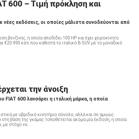
T 600 – Tιμή πρόκληση και
με νέες εκδόσεις, οι οποίες μάλιστα συνοδεύονται από
οση βενζίνης, η οποία αποδίδει 100 HP και έχει χειροκίνητο
αι €20.990 κάτι που καθιστά το ιταλικό B-SUV με το μοναδικό
έρχεται την άνοιξη
υ FIAT 600 λανσάρει η ιταλική μάρκα, η οποία
ιστικά με υβριδικό κινητήριο σύνολο, αλλά και σε αμιγώς
 στη βάση της γκάμας τοποθετείται ακόμα μία έκδοση, η οποία
με στόχο να ...