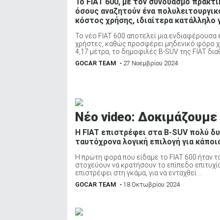
Το FIAT 600, με τον συνδυασμό πρακτι
όσους αναζητούν ένα πολυλειτουργικό
κόστος χρήσης, ιδιαίτερα κατάλληλο γ
Το νέο FIAT 600 αποτελεί μια ενδιαφέρουσα ε
χρήστες, καθώς προσφέρει μηδενικό φόρο χρ
4,17 μέτρα, το δημοφιλές B-SUV της FIAT διαθ
GOCAR TEAM
• 27 Νοεμβρίου 2024
Νέο video: Δοκιμάζουμε 
Η FIAT επιστρέφει στα B-SUV πολύ δυν
ταυτόχρονα λογική επιλογή για κάποι
Η πρώτη φορά που είδαμε το FIAT 600 ήταν το
στοχεύουν να κρατήσουν το επίπεδο επιτυχία
επιστρέφει στη γκάμα, για να ενταχθεί ...
GOCAR TEAM
• 18 Οκτωβρίου 2024