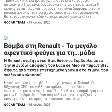
Τριάντα ολόκληρα χρόνια χωρίς ούτε ένα καινούργιο
αυτοκίνητο. Πώς είναι δυνατόν να επιβιώσει μια εταιρεία; Κι
όμως γίνεται. Ίσως γιατί οι συνθήκες είναι διαφορετικές στη
ρωσική αυτοκινητοβιομηχανία, όπου η Lada συγκεκριμένα,
θέτει τους κανόνες εδώ και πάρα πολλά χρόνια.Κι εκεί ...
GOCAR TEAM
• 19 Ιουνίου 2025
Βόμβα στη Renault - Το μεγάλο
αφεντικό φεύγει για τη...μόδα
Η Renault αναζητά νέο Διευθύνοντα Σύμβουλο μετά
την αιφνίδια απόφαση του Luca de Meo να παραιτηθεί
έπειτα από πέντε επιτυχημένα χρόνια στο τιμόνι του
γαλλικού κολοσσού.
Η απόφαση έπεσε σα βόμβα… μεγατόνων στη Renault! O
58χρονος CEO του γαλλικού ομίλου, Luca de Meo,
γνωστοποίησε στο Διοικητικό Συμβούλιο την παραίτηση του,
με τον Πρόεδρο Jean-Dominique Senard, να εκφράζει την
ευγνωμοσύνη του προς το πρόσωπο του και να ...
GOCAR TEAM
• 16 Ιουνίου 2025