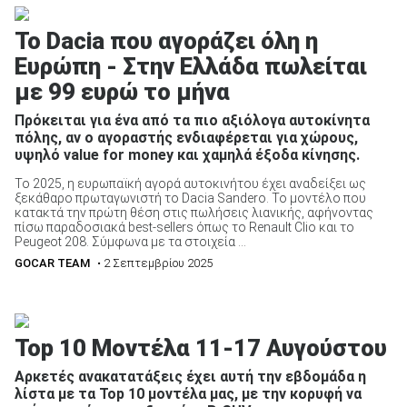
Το Dacia που αγοράζει όλη η
Ευρώπη - Στην Ελλάδα πωλείται
με 99 ευρώ το μήνα
ΑΝΑΖΗΤΗΣΗ
Πρόκειται για ένα από τα πιο αξιόλογα αυτοκίνητα
πόλης, αν ο αγοραστής ενδιαφέρεται για χώρους,
Μεταχειρισμένα
υψηλό value for money και χαμηλά έξοδα κίνησης.
Το 2025, η ευρωπαϊκή αγορά αυτοκινήτου έχει αναδείξει ως
ξεκάθαρο πρωταγωνιστή το Dacia Sandero. Το μοντέλο που
κατακτά την πρώτη θέση στις πωλήσεις λιανικής, αφήνοντας
πίσω παραδοσιακά best-sellers όπως το Renault Clio και το
Peugeot 208. Σύμφωνα με τα στοιχεία ...
GOCAR TEAM
• 2 Σεπτεμβρίου 2025
ΑΝΑΖΗΤΗΣΗ
Επιχειρήσεις
Top 10 Μοντέλα 11-17 Αυγούστου
Αρκετές ανακατατάξεις έχει αυτή την εβδομάδα η
λίστα με τα Top 10 μοντέλα μας, με την κορυφή να