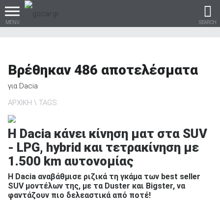
MENU
SEARCH
Βρέθηκαν
486
αποτελέσματα
Βρες τα πάντα για το
για
Dacia
αυτοκίνητο!
ΑΡΧΙΚΗ
TAGS
H Dacia κάνει κίνηση ματ στα SUV
- LPG, hybrid και τετρακίνηση με
βρες το!
1.500 km αυτονομίας
Η Dacia αναβάθμισε ριζικά τη γκάμα των best seller
SUV μοντέλων της, με τα Duster και Bigster, να
φαντάζουν πιο δελεαστικά από ποτέ!
Καινούρια