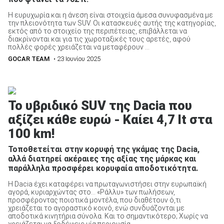
Η ευρυχωρία και η άνεση είναι στοιχεία άμεσα συνυφασμένα με
την πλειονότητα των SUV. Οι κατασκευές αυτής της κατηγορίας,
εκτός από το στοιχείο της περιπέτειας, επιβάλλεται να
διακρίνονται και για τις χωροταξικές τους αρετές, αφού
πολλές φορές χρειάζεται να μεταφέρουν ...
GOCAR TEAM
• 23 Ιουνίου 2025
Το υβριδικό SUV της Dacia που
αξίζει κάθε ευρώ - Καίει 4,7 lt στα
100 km!
Τοποθετείται στην κορυφή της γκάμας της Dacia,
αλλά διατηρεί ακέραιες της αξίας της μάρκας και
παράλληλα προσφέρει κορυφαία αποδοτικότητα.
Η Dacia έχει καταφέρει να πρωταγωνιστήσει στην ευρωπαϊκή
αγορά, κυριαρχώντας στο… «Ράλλυ» των πωλήσεων,
προσφέροντας ποιοτικά μοντέλα, που διαθέτουν ό,τι
χρειάζεται το αγοραστικό κοινό, ενώ συνδυάζονται με
αποδοτικά κινητήρια σύνολα. Και το σημαντικότερο; Χωρίς να
χρειάζεται να ξοδέψεις μία περιουσία ...