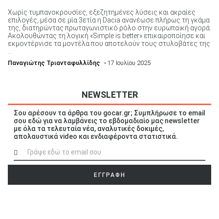
Χωρίς τυμπανοκρουσίες, εξεζητημένες λύσεις και ακραίες
επιλογές, μέσα σε μία 3ετία η Dacia ανανέωσε πλήρως τη γκάμα
της, διατηρώντας πρωταγωνιστικό ρόλο στην ευρωπαϊκή αγορά.
Ακολουθώντας τη λογική «Simple is better» επικαιροποίησε και
εκμοντέρνισε τα μοντέλα που αποτελούν τους στυλοβάτες της
...
Παναγιώτης Τριανταφυλλίδης
• 17 Ιουλίου 2025
NEWSLETTER
Σου αρέσουν τα άρθρα του gocar.gr; Συμπλήρωσε το email
σου εδώ για να λαμβάνεις το εβδομαδιαίο μας newsletter
με όλα τα τελευταία νέα, αναλυτικές δοκιμές,
απολαυστικά video και ενδιαφέροντα στατιστικά.
ΕΓΓΡΑΦΗ