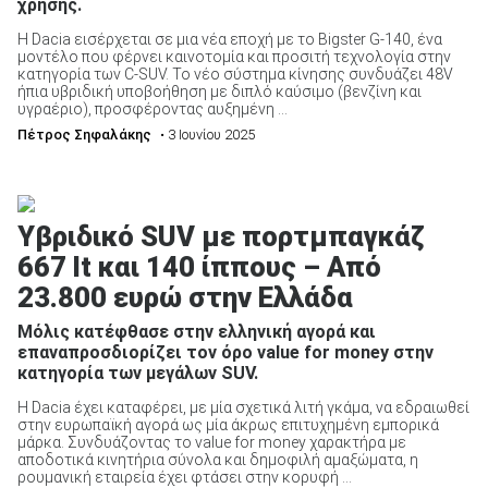
χρήσης.
Η Dacia εισέρχεται σε μια νέα εποχή με το Bigster G-140, ένα
μοντέλο που φέρνει καινοτομία και προσιτή τεχνολογία στην
κατηγορία των C-SUV. Το νέο σύστημα κίνησης συνδυάζει 48V
ήπια υβριδική υποβοήθηση με διπλό καύσιμο (βενζίνη και
υγραέριο), προσφέροντας αυξημένη ...
Πέτρος Σηφαλάκης
• 3 Ιουνίου 2025
Υβριδικό SUV με πορτμπαγκάζ
667 lt και 140 ίππους – Από
23.800 ευρώ στην Ελλάδα
Μόλις κατέφθασε στην ελληνική αγορά και
επαναπροσδιορίζει τον όρο value for money στην
κατηγορία των μεγάλων SUV.
Η Dacia έχει καταφέρει, με μία σχετικά λιτή γκάμα, να εδραιωθεί
στην ευρωπαϊκή αγορά ως μία άκρως επιτυχημένη εμπορικά
μάρκα. Συνδυάζοντας το value for money χαρακτήρα με
αποδοτικά κινητήρια σύνολα και δημοφιλή αμαξώματα, η
ρουμανική εταιρεία έχει φτάσει στην κορυφή ...