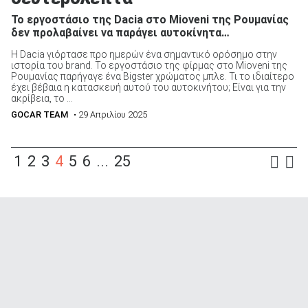
Το εργοστάσιο της Dacia στο Mioveni της Ρουμανίας
δεν προλαβαίνει να παράγει αυτοκίνητα…
Η Dacia γιόρτασε προ ημερών ένα σημαντικό ορόσημο στην
ιστορία του brand. Το εργοστάσιο της φίρμας στο Mioveni της
Ρουμανίας παρήγαγε ένα Bigster χρώματος μπλε. Τι το ιδιαίτερο
έχει βέβαια η κατασκευή αυτού του αυτοκινήτου; Είναι για την
ακρίβεια, το ...
GOCAR TEAM
• 29 Απριλίου 2025
1
2
3
4
5
6
...
25