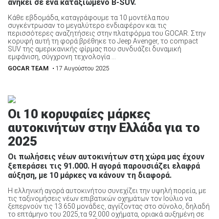
ανήκει σε ένα καταξιωμένο B-SUV.
Κάθε εβδομάδα, καταγράφουμε τα 10 μοντέλα που
συγκέντρωσαν το μεγαλύτερο ενδιαφέρον και τις
περισσότερες αναζητήσεις στην πλατφόρμα του GOCAR. Στην
ΑΝΑΖΗΤΗΣΗ
κορυφή αυτή τη φορά βρέθηκε το Jeep Avenger, το compact
SUV της αμερικανικής φίρμας που συνδυάζει δυναμική
εμφάνιση, σύγχρονη τεχνολογία ...
GOCAR TEAM
• 17 Αυγούστου 2025
Οι 10 κορυφαίες μάρκες
αυτοκινήτων στην Ελλάδα για το
2025
Οι πωλήσεις νέων αυτοκινήτων στη χώρα μας έχουν
ξεπεράσει τις 91.000. Η αγορά παρουσιάζει ελαφρά
αύξηση, με 10 μάρκες να κάνουν τη διαφορά.
Η ελληνική αγορά αυτοκινήτου συνεχίζει την υψηλή πορεία, με
τις ταξινομήσεις νέων επιβατικών οχημάτων τον Ιούλιο να
ξεπερνούν τις 13.650 μονάδες, αγγίζοντας στο σύνολο, δηλαδή
το επτάμηνο του 2025,τα 92.000 οχήματα, οριακά αυξημένη σε