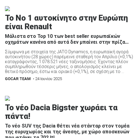
Το Νο 1 αυτοκίνητο στην Ευρώπη
είναι Renault
Μάλιστα στο Top 10 των best seller ευρωπαϊκών
οχημάτων κανένα από αυτά δεν μπαίνει στην πρίζα…
Σύμφωνα με στοιχεία της JATO Dynamics, η ευρωπαϊκή αγορά
αυτοκινήτου (28 χώρες) παρέμεινε σταθερή τον Απρίλιο (+0,1%)
καταγράφοντας, 1.078.521 νέες ταξινομήσεις. Έχοντας πλέον
συμπληρωθούν τέσσερις μήνες, ο απολογισμός κλείνει με
θετικό πρόσημο, έστω και οριακό (+0,1%), σε σχέση με το ...
GOCAR TEAM
• 24 Ιουνίου 2025
To νέο Dacia Bigster χωράει τα
πάντα!
Το νέο SUV της Dacia θέτει νέα στάνταρ στον τομέα
της ευρυχωρίας και της άνεσης, με χώρο αποσκευών
που φτάνει τα 702 lt!