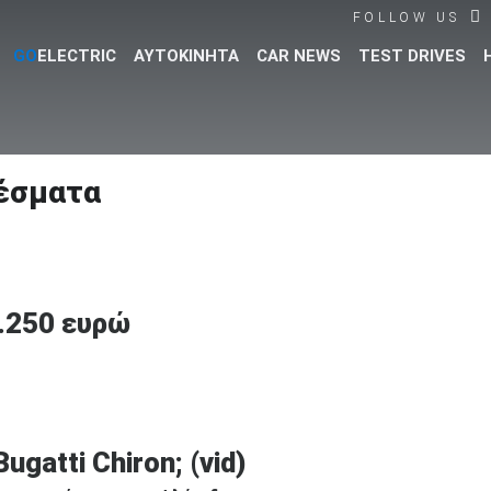
FOLLOW US
GO
ELECTRIC
ΑΥΤΟΚΙΝΗΤΑ
CAR NEWS
TEST DRIVES
Βρες τα πάντα για το αυτοκίνητο!
έσματα
5.250 ευρώ
ugatti Chiron; (vid)