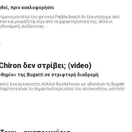
ηθεί, πριν κυκλοφορήσει
μενόμενα μοντέλα του φετινού Pebble Beach.Αν ξεκινήσουμε από
iron και μοιράζεται λίγα από τα χαρακτηριστικά της, αλλά οι
οδυναμική, αυξάνοντας ...
Y
Chiron δεν στρίβει; (video)
 «θηρίο» της Bugatti σε στριφτερή διαδρομή
νείς ένα αυτοκίνητο, πολλοί θα επέλεγαν ως «βασιλιά» τη Bugatti
ή ταχύτητα είναι το σημαντικότερο ατού του αυτοκινήτου, ωστόσο