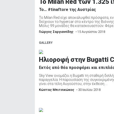
Το Milan Red των 1.325
To… #tinaftore της Αυστρίας
Το Milan Red είχε αποκαλυφθεί πρόσφατα, ε
δείχνουν το hypercar στο κέντρο της Βιέννη
Μόλις 99 μονάδες θα κατασκευαστούν. Φέρει 
Γιώργος Σαργιαννίδης
• 15 Αυγούστου 2018
GALLERY
Ηλιοροφή στην Bugatti C
Εκτός από θέα προσφέρει και επιπλέ
Sky View ονομάζει η Bugatti τη σταθερή διπλ
παραγγελία. Η παρουσίαση της συγκεκριμένης
γίνει στα τέλη Αυγούστου, στην έκθεση ...
Κώστας Μπιτσικώκος
• 30 Ιουλίου 2018