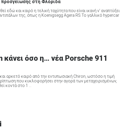
ο προσγείωσης στη Φλόριδα
ί εδώ και καιρό η τελική ταχύτητα που είναι ικανή ν’ αναπτύξει
 αντιπάλων της, όπως η Koenigsegg Agera RS.To γαλλικό hypercar
n κάνει όσο η… νέα Porsche 911
 και αρκετό καιρό από την εντυπωσιακή Chiron, ωστόσο η τιμή
ερίπτωση που κυκλοφορήσει στην αγορά των μεταχειρισμένων,
ί κοντά στo 1 ...
i