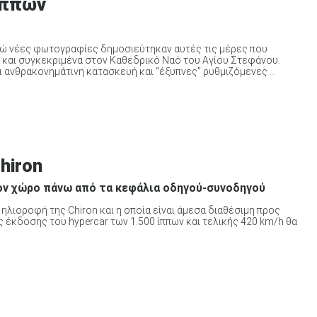
 ίππων
νώ νέες φωτογραφίες δημοσιεύτηκαν αυτές τις μέρες που
ς και συγκεκριμένα στον Καθεδρικό Ναό του Αγίου Στεφάνου.
ανθρακονημάτινη κατασκευή και “έξυπνες” ρυθμιζόμενες ...
hiron
ον χώρο πάνω από τα κεφάλια οδηγού-συνοδηγού
ή ηλιοροφή της Chiron και η οποία είναι άμεσα διαθέσιμη προς
 έκδοσης του hypercar των 1.500 ίππων και τελικής 420 km/h θα