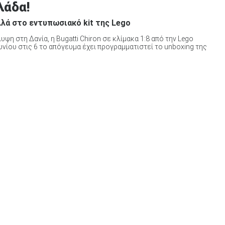
λάδα!
λλά στο εντυπωσιακό kit της Lego
η στη Δανία, η Bugatti Chiron σε κλίμακα 1:8 από την Lego
ουνίου στις 6 το απόγευμα έχει προγραμματιστεί το unboxing της