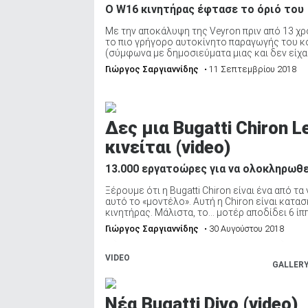
Ο W16 κινητήρας έφτασε το όριό του
ΑΝΑΖΗΤΗΣΗ
Με την αποκάλυψη της Veyron πριν από 13 χρό
το πιο γρήγορο αυτοκίνητο παραγωγής του κ
(σύμφωνα με δημοσιεύματα μιας και δεν είχαμε
Γιώργος Σαργιαννίδης
• 11 Σεπτεμβρίου 2018
Δες μια Bugatti Chiron
κινείται (video)
13.000 εργατοώρες για να ολοκληρωθ
Ξέρουμε ότι η Bugatti Chiron είναι ένα από τ
αυτό το «μοντέλο». Αυτή η Chiron είναι κατ
κινητήρας. Μάλιστα, το… μοτέρ αποδίδει 6 ίππ
Γιώργος Σαργιαννίδης
• 30 Αυγούστου 2018
VIDEO
GALLER
Νέα Bugatti Divo (video)