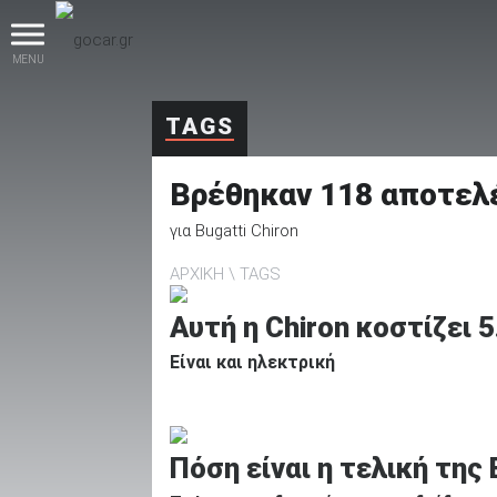
MENU
TAGS
Βρέθηκαν
118
αποτελ
για
Bugatti Chiron
ΑΡΧΙΚΗ
TAGS
βρες το!
Αυτή η Chiron κοστίζει 
Είναι και ηλεκτρική
Καινούρια
Πόση είναι η τελική της B