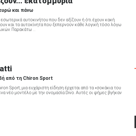
ζουν... εκατομμύρια
 ευρώ και πάνω
α εσωτερικά αυτοκινήτου που δεν αξίζουν ή ότι έχουν κακή
χουν και τα αυτοκίνητα που ξεπερνούν κάθε λογική τόσο λόγω
κών. Παρακάτω ...
atti
βή από τη Chiron Sport
ron Sport, μια ευχάριστη είδηση έρχεται από τα «σοκάκια του
 ένα νέο μοντέλο με την ονομασία Divo. Αυτές οι φήμες βγήκαν