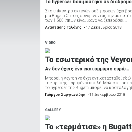
To hypercar δοκιμάστηκε σε διάδρομ
Στο επίκεντρο εκτενών συζητήσεων έχει βρεθε
μία Bugatti Chiron, συγκρίνοντάς την με αυτή
των 1.500 ίππων είναι ικανό να ξεπεράσει ...
ΑΝΑΖΗΤΗΣΗ
Αναστάσης Γαλάνης
• 17 Δεκεμβρίου 2018
Μεταχειρισμένα
VIDEO
Το εσωτερικό της Veyro
Αν δεν έχεις ένα εκατομμύριο ευρώ…
Μπορεί η Veyron να έχει αντικατασταθεί εδώ
ΑΝΑΖΗΤΗΣΗ
της πρώτης παραμένει υψηλή. Μάλιστα, σε π
το hypercar της Bugatti μπορεί να κοστολογηθε
Γιώργος Σαργιαννίδης
• 11 Δεκεμβρίου 2018
Επιχειρήσεις
GALLERY
Το «τερμάτισε» η Bugatt