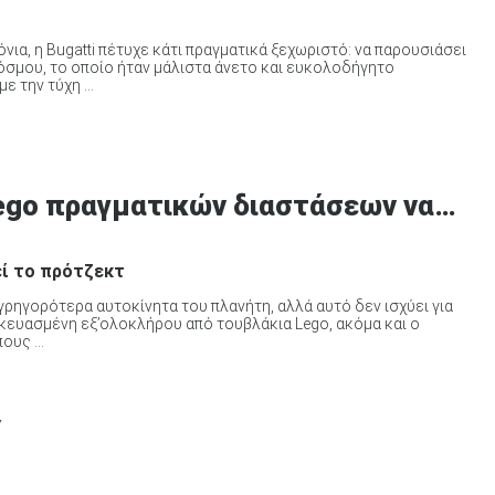
νια, η Bugatti πέτυχε κάτι πραγματικά ξεχωριστό: να παρουσιάσει
όσμου, το οποίο ήταν μάλιστα άνετο και ευκολοδήγητο
 την τύχη ...
 Lego πραγματικών διαστάσεων να…
εί το πρότζεκτ
α γρηγορότερα αυτοκίνητα του πλανήτη, αλλά αυτό δεν ισχύει για
ασκευασμένη εξ’ολοκλήρου από τουβλάκια Lego, ακόμα και ο
ους ...
Y