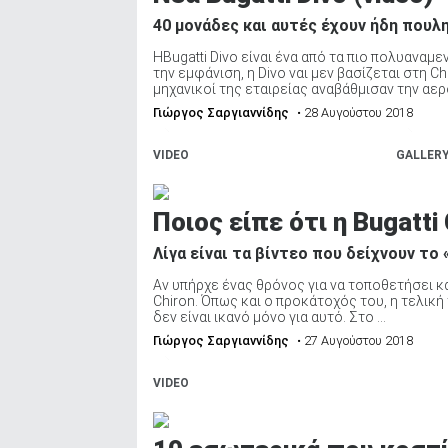
40 μονάδες και αυτές έχουν ήδη πουλ
HBugatti Divo είναι ένα από τα πιο πολυανα
την εμφάνιση, η Divo ναι μεν βασίζεται στη Ch
μηχανικοί της εταιρείας αναβάθμισαν την αερ
Γιώργος Σαργιαννίδης
• 28 Αυγούστου 2018
VIDEO
GALLER
Ποιος είπε ότι η Bugatti 
Λίγα είναι τα βίντεο που δείχνουν το
Αν υπήρχε ένας θρόνος για να τοποθετήσει κα
Chiron. Όπως και ο προκάτοχός του, η τελικ
δεν είναι ικανό μόνο για αυτό. Στο ...
Γιώργος Σαργιαννίδης
• 27 Αυγούστου 2018
VIDEO