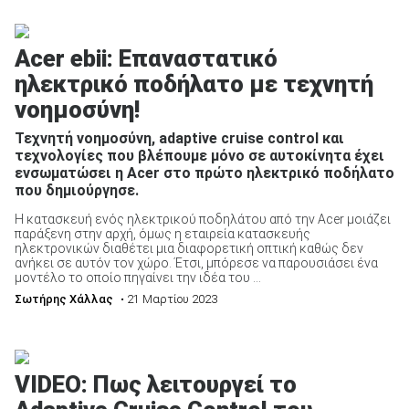
Acer ebii: Επαναστατικό
ηλεκτρικό ποδήλατο με τεχνητή
νοημοσύνη!
ΑΝΑΖΗΤΗΣΗ
Τεχνητή νοημοσύνη, adaptive cruise control και
Μεταχειρισμένα
τεχνολογίες που βλέπουμε μόνο σε αυτοκίνητα έχει
ενσωματώσει η Acer στο πρώτο ηλεκτρικό ποδήλατο
που δημιούργησε.
Η κατασκευή ενός ηλεκτρικού ποδηλάτου από την Acer μοιάζει
παράξενη στην αρχή, όμως η εταιρεία κατασκευής
ηλεκτρονικών διαθέτει μια διαφορετική οπτική καθώς δεν
ανήκει σε αυτόν τον χώρο. Έτσι, μπόρεσε να παρουσιάσει ένα
μοντέλο το οποίο πηγαίνει την ιδέα του ...
ΑΝΑΖΗΤΗΣΗ
Σωτήρης Χάλλας
• 21 Μαρτίου 2023
Επιχειρήσεις
VIDEO: Πως λειτουργεί το