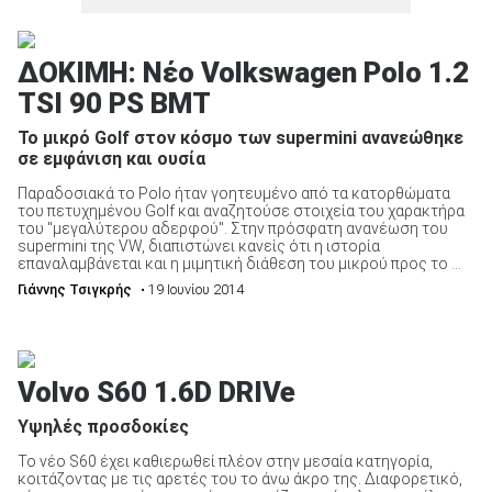
ΔΟΚΙΜΗ: Νέο Volkswagen Polo 1.2
TSI 90 PS BMT
Το μικρό Golf στον κόσμο των supermini ανανεώθηκε
σε εμφάνιση και ουσία
Παραδοσιακά το Polo ήταν γοητευμένο από τα κατορθώματα
του πετυχημένου Golf και αναζητούσε στοιχεία του χαρακτήρα
του "μεγαλύτερου αδερφού". Στην πρόσφατη ανανέωση του
supermini της VW, διαπιστώνει κανείς ότι η ιστορία
επαναλαμβάνεται και η μιμητική διάθεση του μικρού προς το ...
Γιάννης Τσιγκρής
• 19 Ιουνίου 2014
Volvo S60 1.6D DRIVe
Υψηλές προσδοκίες
Το νέο S60 έχει καθιερωθεί πλέον στην μεσαία κατηγορία,
κοιτάζοντας με τις αρετές του το άνω άκρο της. Διαφορετικό,