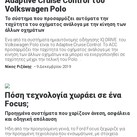
Adaptive Cruise Control του
Volkswagen Polo
Το σύστημα που προσαρμόζει αυτόματα την
ΑΝΑΖΗΤΗΣΗ
ταχύτητα του οχήματος ανάλογα με την κίνηση των
άλλων οχημάτων
Ένα από τα συστήματα ημιαυτόνομης οδήγησης IQ.DRIVE. του
Volkswagen Polo είναι το Adaptive Cruise Control. Το ACC
προσαρμόζει την ταχύτητα του οχήματος ανάλογα με την
κίνηση των άλλων οχημάτων και μπορεί να ενεργοποιηθεί σε
ταχύτητες μέχρι την τελική του Polo. ...
Νίκος Ριζάκης
• 9 Δεκεμβρίου 2019
Πόση τεχνολογία χωράει σε ένα
Focus;
Προηγμένα συστήματα που χαρίζουν άνεση, ασφάλεια
και οδηγική απόλαυση
Ήδη από την προηγούμενη γενιά, το Ford Focus ξεχώριζε για
την προηγμένη τεχνολογία που ενσωμάτωνε, με στοιχεία