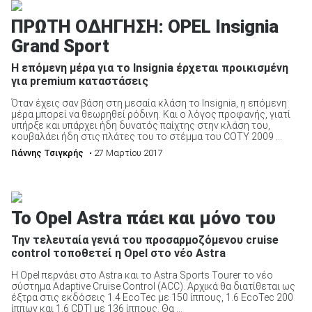
ΠΡΩΤΗ ΟΔΗΓΗΣΗ: OPEL Insignia
Grand Sport
Η επόμενη μέρα για το Insignia έρχεται προικισμένη
για premium καταστάσεις
Όταν έχεις σαν βάση στη μεσαία κλάση το Insignia, η επόμενη
μέρα μπορεί να θεωρηθεί ρόδινη. Και ο λόγος προφανής, γιατί
υπήρξε και υπάρχει ήδη δυνατός παίχτης στην κλάση του,
κουβαλάει ήδη στις πλάτες του το στέμμα του COTY 2009 ...
Γιάννης Τσιγκρής
• 27 Μαρτίου 2017
Το Opel Astra πάει και μόνο του
Την τελευταία γενιά του προσαρμοζόμενου cruise
control τοποθετεί η Opel στο νέο Astra
Η Opel περνάει στο Astra και το Astra Sports Tourer το νέο
σύστημα Adaptive Cruise Control (ACC). Αρχικά θα διατίθεται ως
έξτρα στις εκδόσεις 1.4 EcoTec με 150 ίππους, 1.6 EcoTec 200
ίππων και 1.6 CDTI με 136 ίππους. Θα ...