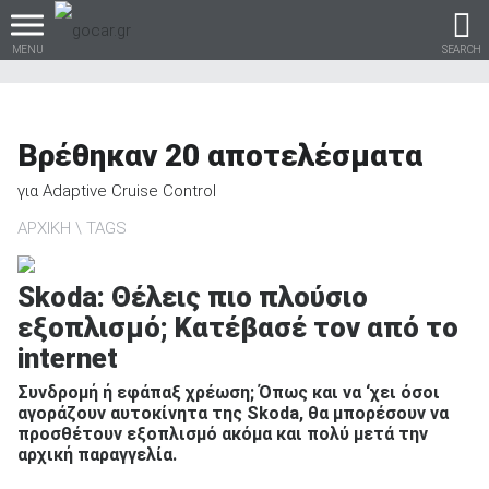
MENU
SEARCH
Βρέθηκαν
20
αποτελέσματα
Βρες τα πάντα για το
για
Adaptive Cruise Control
αυτοκίνητο!
ΑΡΧΙΚΗ
TAGS
Skoda: Θέλεις πιο πλούσιο
εξοπλισμό; Κατέβασέ τον από το
βρες το!
internet
Συνδρομή ή εφάπαξ χρέωση; Όπως και να ‘χει όσοι
αγοράζουν αυτοκίνητα της Skoda, θα μπορέσουν να
προσθέτουν εξοπλισμό ακόμα και πολύ μετά την
Καινούρια
αρχική παραγγελία.