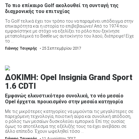
Το πιο επίκαιρο Golf ακολουθεί τη συνταγή της
διαχρονικής του επιτυχίας
Το Golf τελικά έχει τον τρόπο του να παραμένει υπόδειγμα στην
επικαιρότητα και η ιστορία το επιβεβαιώνει! Από το 1974 που
εμφανίστηκε με στόχο να εξελίξει το ρόλο που ξεκίνησε
μεταπολεμικά το Beetle ως αυτοκίνητο του λαού, διέπρεψε! Είχε
το ...
Γιάννης Τσιγκρής
• 25 Σεπτεμβρίου 2017
ΔΟΚΙΜΗ: Opel Insignia Grand Sport
1.6 CDTI
Εμφανώς ελκυστικότερο συνολικά, το νέο μεσαίο
Opel έρχεται προικισμένο στην μεσαία κατηγορία
Με τις μικρότερες κατηγορίες να μιμούνται τις μεγαλύτερες σε
παρεχόμενη τεχνολογία, ποιοτική αύρα και συνολική απόδοση,
ο ρόλος των μεσαίων δυσκολεύει εμπορικά. Επί της ουσίας
όμως το αποτέλεσμα της εξέλιξής τους τα έχει ανεβάσει σε
άλλο επίπεδο. Έχουν ωφεληθεί τόσο ...
Γιάννης Τσιγκρής
• 11 Αυγούστου 2017