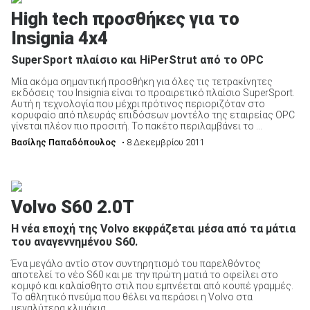
High tech προσθήκες για το
Insignia 4x4
SuperSport πλαίσιο και HiPerStrut από το OPC
Μία ακόμα σημαντική προσθήκη για όλες τις τετρακίνητες
εκδόσεις του Insignia είναι το προαιρετικό πλαίσιο SuperSport.
Αυτή η τεχνολογία που μέχρι πρότινος περιοριζόταν στο
κορυφαίο από πλευράς επιδόσεων μοντέλο της εταιρείας OPC
γίνεται πλέον πιο προσιτή. Το πακέτο περιλαμβάνει το ...
Βασίλης Παπαδόπουλος
• 8 Δεκεμβρίου 2011
Volvo S60 2.0T
Η νέα εποχή της Volvo εκφράζεται μέσα από τα μάτια
του αναγεννημένου S60.
Ένα μεγάλο αντίο στον συντηρητισμό του παρελθόντος
αποτελεί το νέο S60 και με την πρώτη ματιά το οφείλει στο
κομψό και καλαίσθητο στιλ που εμπνέεται από κουπέ γραμμές.
Το αθλητικό πνεύμα που θέλει να περάσει η Volvo στα
μεγαλύτερα κλιμάκια ...