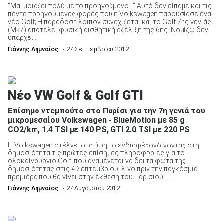
“Μα, μοιάζει πολύ με το προηγούμενο…” Αυτό δεν είπαμε και τις
πέντε προηγούμενες φορές που η Volkswagen παρουσίασε ένα
νέο Golf; Η παράδοση λοιπόν συνεχίζεται και το Golf 7ης γενιάς
(Mk7) αποτελεί φυσική αισθητική εξέλιξη της 6ης. Νομίζω δεν
υπάρχει ...
Γιάννης Λημναίος
• 27 Σεπτεμβρίου 2012
Νέο VW Golf & Golf GTI
Επίσημο ντεμπούτο στο Παρίσι για την 7η γενιά του
μικρομεσαίου Volkswagen - BlueMotion με 85 g
CO2/km, 1.4 TSI με 140 PS, GTI 2.0 TSI με 220 PS
Η Volkswagen στέλνει στα ύψη το ενδιαφέρονδίνοντας στη
δημοσιότητα τις πρώτες επίσημες πληροφορίες για το
ολοκαίνουργιο Golf, που αναμένεται να δει τα φώτα της
δημοσιότητας στις 4 Σεπτεμβρίου, λίγο πριν την παγκόσμια
πρεμιέρα που θα γίνει στην έκθεση του Παρισιού. ...
Γιάννης Λημναίος
• 27 Αυγούστου 2012