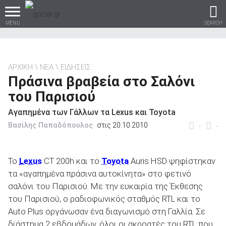
MENU
SEARCH
ΑΡΧΙΚΗ
ΝΕΑ
ΕΙΔΗΣΕΙΣ
Πράσινα βραβεία στο Σαλόνι
Βρες τα πάντα για το
του Παρισιού
αυτοκίνητο!
Αγαπημένα των Γάλλων τα Lexus και Toyota
Βασίλης Παπαδόπουλος
στις 20.10.2010
-
-
βρες το!
Το
Lexus
CT 200h και το
Toyota
Auris HSD ψηφίστηκαν
τα «αγαπημένα πράσινα αυτοκίνητα» στο φετινό
σαλόνι του Παρισιού. Με την ευκαιρία της Έκθεσης
του Παρισιού, ο ραδιοφωνικός σταθμός RTL και το
Καινούρια
Auto Plus οργάνωσαν ένα διαγωνισμό στη Γαλλία. Σε
διάστημα 2 εβδομάδων, όλοι οι ακροατές του RTL που