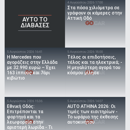
4 Αυγούστου 2026 17:00
Στα πόσα χιλιόμετρα σε
γράφουν οι κάμερες στην
Αττική Οδό
AYTO TO
ΔΙΑΒΑΣΕΣ
5 Αυγούστου 2026 16:41
5 Αυγούστου 2026 18:00
Η Mercedes που
Τέλος οι επιδοτήσεις,
αγοράζεις στην Ελλάδα
τέλος και τα ηλεκτρικά; -
με 32.990 ευρώ – Έχει
Η μεγαλύτερη αγορά του
163 ίππους και 7άρι
κόσμου μίλησε
κιβώτιο
5 Αυγούστου 2026 15:36
5 Αυγούστου 2026 14:07
Εθνική Οδός:
AUTO ATHINA 2026: Οι
Επιτρέπονται τα
τιμές των εισιτηρίων -
φορτηγά και τα
Το ωράριο της έκθεσης
λεωφορεία στην
αυτοκινήτου
αριστερή λωρίδα - Τι