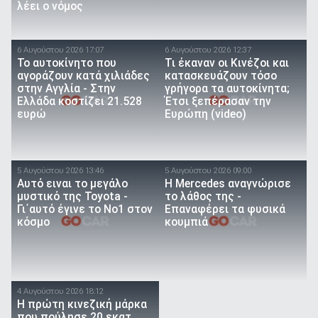
λέει ο νόμος
6 Αυγούστου 2026 17:07
6 Αυγούστου 2026 12:37
To αυτοκίνητο που
Τι έκαναν οι Κινέζοι και
αγοράζουν κατά χιλιάδες
κατασκευάζουν τόσο
στην Αγγλία - Στην
γρήγορα τα αυτοκίνητα;
Ελλάδα κοστίζει 21.528
Έτσι ξεπέρασαν την
ευρώ
Ευρώπη (video)
5 Αυγούστου 2026 13:46
5 Αυγούστου 2026 09:00
Αυτό ειναι τo μεγάλο
Η Mercedes αναγνώρισε
μυστικό της Toyota -
το λάθος της -
Γι΄αυτό έγινε το Νο1 στον
Επαναφέρει τα φυσικά
κόσμο
κουμπιά
4 Αυγούστου 2026 18:12
Η πρώτη κινεζική μάρκα
που πούλησε 20 εκατ.