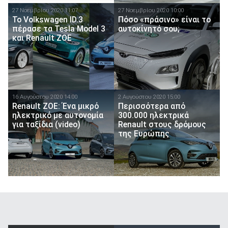
27 Νοεμβρίου 2020 11:07
27 Νοεμβρίου 2020 10:00
Το Volkswagen ID.3
Πόσο «πράσινο» είναι το
πέρασε τα Tesla Model 3
αυτοκίνητό σου;
και Renault ZOE
16 Αυγούστου 2020 14:00
2 Αυγούστου 2020 15:00
Renault ZOE: Ένα μικρό
Περισσότερα από
ηλεκτρικό με αυτονομία
300.000 ηλεκτρικά
για ταξίδια (video)
Renault στους δρόμους
της Ευρώπης