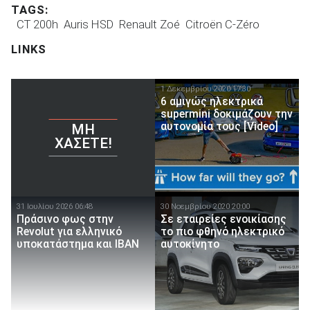
TAGS:
CT 200h
Auris HSD
Renault Zoé
Citroën C-Zéro
LINKS
1 Δεκεμβρίου 2020 17:30
6 αμιγώς ηλεκτρικά
supermini δοκιμάζουν την
αυτονομία τους [Video]
ΜΗ
ΧΆΣΕΤΕ!
31 Ιουλίου 2026 06:48
30 Νοεμβρίου 2020 20:00
Πράσινο φως στην
Σε εταιρείες ενοικίασης
Revolut για ελληνικό
το πιο φθηνό ηλεκτρικό
υποκατάστημα και IBAN
αυτοκίνητο