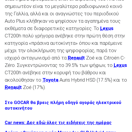
σημειωτέον είναι το μεγαλύτερο ραδιοφωνικό κοινό
της Γαλλία, αλλά και οι αναγνώστες του περιοδικού
Auto Plus κλήθηκαν να ψηφίσουν τα αγαπημένα τους
εκθέματα σε διαφορετικές κατηγορίες. Το
Lexus
ΑΝΑΖΗΤΗΣΗ
CT200h πολύ γρήγορα ανέβηκε στην πρώτη θέση στην
κατηγορία «πράσινα αυτοκίνητα» όπου και παρέμεινε
Μεταχειρισμένα
μέχρι την ολοκλήρωση της ψηφοφορίας, παρά τον
ισχυρό ανταγωνισμό από τα
Renault
Zoé και Citroën C-
Zéro. Συγκεντρώνοντας το 39.5% των ψήφων, το
Lexus
CT200h ανέβηκε στην κορυφή του βάθρου και
ακολούθησαν το
Toyota
Auris Hybrid HSD (17.5%) και το
Renault
Zoé (17%).
ΑΝΑΖΗΤΗΣΗ
Στο GOCAR θα βρεις πλήρη οδηγό αγοράς ηλεκτρικού
αυτοκινήτου
Επιχειρήσεις
Car news: Δες εδώ όλες τις ειδήσεις της ημέρας