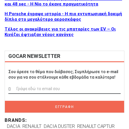
και 48 sec - Η Nio το έκανε πραγματικότητα
H Porsche έγραψε ιστορία - H πιο εντυπωσιακή δοκιμή
δίπλα στο μεγαλύτερο αεροσκάφος
Τέλος οι ανακρίβειες για τις μπαταρίες των EV – Οι
Κινέζοι έφτιαξαν νέους κανόνες
GOCAR NEWSLETTER
Σου άρεσε το θέμα που διάβασες; Συμπλήρωσε το e-mail
σου για να σου στέλνουμε κάθε εβδομάδα τα καλύτερα!
ΕΓΓΡΑΦΗ
BRANDS:
DACIA
RENAULT
DACIA DUSTER
RENAULT CAPTUR