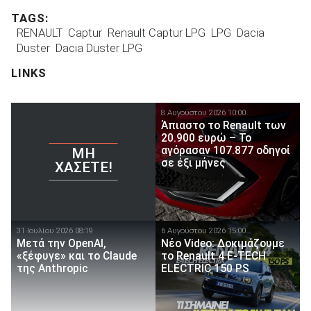
TAGS:
RENAULT
Captur
Renault Captur LPG
LPG
Dacia
Duster
Dacia Duster LPG
LINKS
8 Αυγούστου 2026 10:00
Άπιαστο το Renault των
20.900 ευρώ – Το
αγόρασαν 107.877 οδηγοί
ΜΗ
σε έξι μήνες
ΧΆΣΕΤΕ!
31 Ιουλίου 2026 08:19
6 Αυγούστου 2026 15:00
Μετά την OpenAI,
Νέο Video: Δοκιμάζουμε
«ξέφυγε» και το Claude
το Renault 4 E-TECH
της Anthropic
ELECTRIC 150 PS