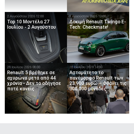
2 Αυγούστου 2026 12:00
1 Αυγούστου 2026 12:00
Top 10 Μοντέλα 27
Δοκιμή Renault Twingo E-
Ιουλίου - 2 Αυγούστου
Tech: Checkmate!
28 Ιουλίου 2026 08:00
26 Ιουλίου 2026 14:00
Renault 5 βρέθηκε σε
Ασταμάτητο το
αχυρώνα μετά από 44
πανέμορφο Renault των
χρόνια - Δεν το οδήγησε
23.900 ευρώ – Φθάνει τις
ποτέ κανείς
300.000 μονάδες