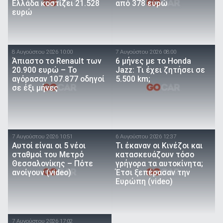
Ελλάδα κοστίζει 21.528
από 378 ευρώ
ευρώ
8 Αυγούστου 2026 10:00
7 Αυγούστου 2026 08:00
Άπιαστο το Renault των
6 μήνες με το Honda
20.900 ευρώ – Το
Jazz: Τι έχει ζητήσει σε
αγόρασαν 107.877 οδηγοί
5.500 km;
σε έξι μήνες
7 Αυγούστου 2026 10:51
6 Αυγούστου 2026 12:37
Αυτοί είναι οι 5 νέοι
Τι έκαναν οι Κινέζοι και
σταθμοί του Μετρό
κατασκευάζουν τόσο
Θεσσαλονίκης – Πότε
γρήγορα τα αυτοκίνητα;
ανοίγουν (video)
Έτσι ξεπέρασαν την
Ευρώπη (video)
7 Αυγούστου 2026 17:02