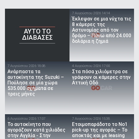
7 Αυγούστου 2026 14:14
Έκλεψαν σε μια νύχτα τις
8 κάμερες της
Αστυνομίας από τον
AYTO TO
δρόμο – Πάνω από 24.000
ΔΙΑΒΑΣΕΣ
δολάρια η ζημιά
7 Αυγούστου 2026 18:08
4 Αυγούστου 2026 17:00
Ανάρπαστα τα
Στα πόσα χιλιόμετρα σε
αυτοκίνητα της Suzuki –
γράφουν οι κάμερες στην
Πούλησε σε μία χώρα
Αττική Οδό
535.000 οχήματα σε
τρεις μήνες
6 Αυγούστου 2026 17:07
7 Αυγούστου 2026 15:38
To αυτοκίνητο που
Ετοιμοπαράδοτο το Νο1
αγοράζουν κατά χιλιάδες
pick-up της αγοράς – Το
στην Αγγλία - Στην
αποκτάς και με leasing