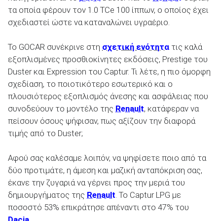
τα οποία φέρουν τον 1.0 TCe 100 ίππων, ο οποίος έχει
σχεδιαστεί ώστε να καταναλώνει υγραέριο.
Το GOCAR συνέκρινε στη
σχετική ενότητα
τις καλά
ΑΝΑΖΗΤΗΣΗ
εξοπλισμένες προσθιοκίνητες εκδόσεις, Prestige του
Duster και Expression του Captur.
Τι λέτε, η πιο όμορφη
σχεδίαση, το ποιοτικότερο εσωτερικό και ο
Μεταχειρισμένα
πλουσιότερος εξοπλισμός άνεσης και ασφάλειας που
συνοδεύουν το μοντέλο της
Renault
, κατάφεραν να
πείσουν όσους ψήφισαν, πως αξίζουν την διαφορά
τιμής από το Duster;
ΑΝΑΖΗΤΗΣΗ
Αφού σας καλέσαμε λοιπόν, να ψηφίσετε ποιο από τα
δύο προτιμάτε, η άμεση και μαζική ανταπόκριση σας,
έκανε την ζυγαριά να γέρνει προς την μεριά του
Επιχειρήσεις
δημιουργήματος της
Renault
. To Captur LPG με
ποσοστό 53% επικράτησε απέναντι στο 47% του
Dacia
.