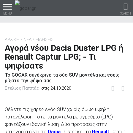
MENU
SEARCH
ΑΡΧΙΚΗ
ΝΕΑ
ΕΙΔΗΣΕΙΣ
Αγορά νέου Dacia Duster LPG ή
Βρες τα πάντα για το
Renault Captur LPG; - Τι
αυτοκίνητο!
ψηφίσατε
Το GOCAR συνέκρινε τα δύο SUV μοντέλα και εσείς
ρίξατε την ψήφο σας
Στέλιος Παππάς
στις 24.10.2020
βρες το!
-
-
Θέλετε τις χάρες ενός SUV χωρίς όμως υψηλή
κατανάλωση; Τότε τα μοντέλα με υγραέριο (LPG)
Καινούρια
φαντάζουν ιδανική λύση. Δύο προτάσεις στην
κατηγορία είναι το
Dacia
Duster
και το
Renault
Captur
,