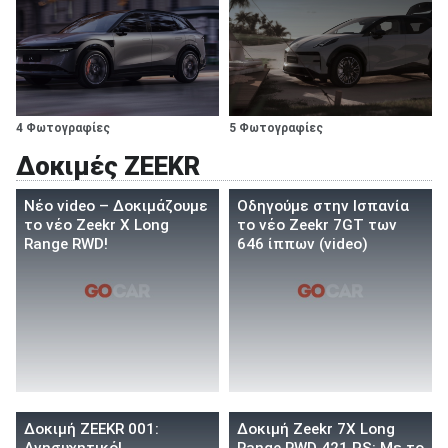
4 Φωτογραφίες
5 Φωτογραφίες
Δοκιμές ZEEKR
Νέο video – Δοκιμάζουμε
Οδηγούμε στην Ισπανία
το νέο Zeekr X Long
το νέο Zeekr 7GT των
Range RWD!
646 ίππων (video)
Δοκιμή ZEEKR 001:
Δοκιμή Zeekr 7X Long
Ανησυχητικό!
Range RWD 421 PS: Με το