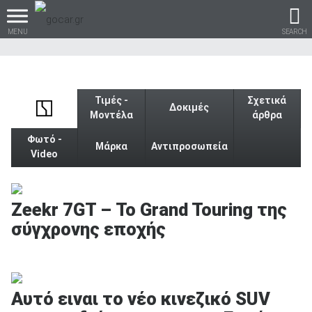
MENU
SEARCH
Τιμές -
Σχετικά
Δοκιμές
Μοντέλα
άρθρα
Βρες τα πάντα για το
αυτοκίνητο!
Φωτό -
Μάρκα
Αντιπροσωπεία
Video
Zeekr 7GT – Το Grand Touring της
βρες το!
σύγχρονης εποχής
Καινούρια
Αυτό ειναι το νέο κινεζικό SUV