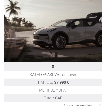
(sec)
Core RWD
421
6,0
17,80
Long Range RWD
421
6,0
17,70
Privilege AWD
646
3,8
19,90
X
ΚΑΤΗΓΟΡΙΑ
SUV/Crossover
ΤΙΜΗ
από
37.990 €
ΜΕ ΠΡΟΣΦΟΡΑ
-
Euro NCAP
Δείτε τις εκδόσεις