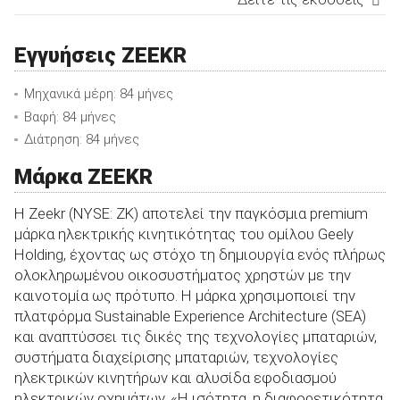
ΕΚΔΟΣΗ
TEST DRIVE
Ισχύς
Επιτάχυνση
Μέση κατανά
(PS)
0-100km/h
(kWh/100k
(sec)
Εγγυήσεις ZEEKR
Core RWD
272
5,9
18,10
Long Range RWD
272
5,6
16,50
Μηχανικά μέρη: 84 μήνες
Privilege AWD
428
3,8
16,30
Βαφή: 84 μήνες
Διάτρηση: 84 μήνες
Μάρκα ZEEKR
Η Zeekr (NYSE: ZK) αποτελεί την παγκόσμια premium
μάρκα ηλεκτρικής κινητικότητας του ομίλου Geely
Holding, έχοντας ως στόχο τη δημιουργία ενός πλήρως
ολοκληρωμένου οικοσυστήματος χρηστών με την
καινοτομία ως πρότυπο. Η μάρκα χρησιμοποιεί την
πλατφόρμα Sustainable Experience Architecture (SEA)
και αναπτύσσει τις δικές της τεχνολογίες μπαταριών,
συστήματα διαχείρισης μπαταριών, τεχνολογίες
ηλεκτρικών κινητήρων και αλυσίδα εφοδιασμού
ηλεκτρικών οχημάτων. «Η ισότητα, η διαφορετικότητα