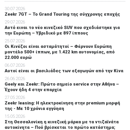
30.07.2026
Zeekr 7GT – Το Grand Touring της σύγχρονης εποχής
29.07.2026
Αυτό ειναι το νέο κινεζικό SUV που σχεδιάστηκε για
την Ευρώπη – Υβριδικό με 897 ίππους
25.07.2026
Οι Κινέζοι είναι ασταμάτητοί – Φέρνουν Ευρώπη
μοντέλο 500+ ίππων, με 1.422 km αυτονομίας, από
22.000 ευρώ
06.07.2026
Αυτοί είναι οι βασιλιάδες των εξαγωγών από την Κίνα
26.06.2026
Geely και Zeekr: Πρώτο σημείο service στην Αθήνα –
Έχουν ήδη 4 στην επαρχία
27.05.2026
Zeekr leasing: Η ηλεκτροκίνηση στην premium μορφή
της - Με 10 χρόνια εγγύηση
15.05.2026
Στη Θεσσαλονίκη η κινεζική μάρκα με τα ντιζαϊνάτα
αυτοκίνητα – Πού βρίσκεται το πρώτο κατάστημα;