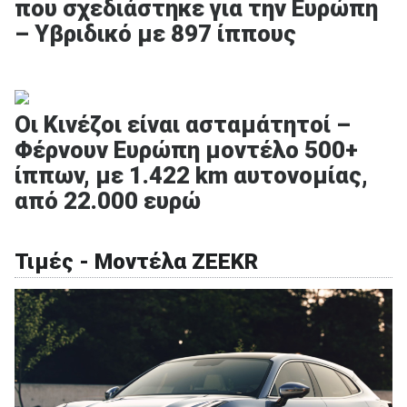
που σχεδιάστηκε για την Ευρώπη
– Υβριδικό με 897 ίππους
ΑΝΑΖΗΤΗΣΗ
Οι Κινέζοι είναι ασταμάτητοί –
Φέρνουν Ευρώπη μοντέλο 500+
Μεταχειρισμένα
ίππων, με 1.422 km αυτονομίας,
από 22.000 ευρώ
Τιμές - Μοντέλα ZEEKR
ΑΝΑΖΗΤΗΣΗ
Επιχειρήσεις