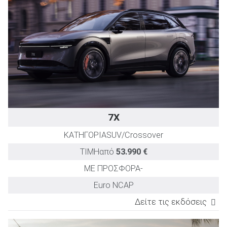
Long Range RWD 100 kWh
421
5,3
Privilege AWD 100 kWh
646
3,3
7X
ΚΑΤΗΓΟΡΙΑ
SUV/Crossover
ΤΙΜΗ
από
53.990 €
ΜΕ ΠΡΟΣΦΟΡΑ
-
Euro NCAP
Δείτε τις εκδόσεις
ΕΚΔΟΣΗ
TEST DRIVE
Ισχύς
Επιτάχυνση
Μέση κατανά
(PS)
0-100km/h
(kWh/100k