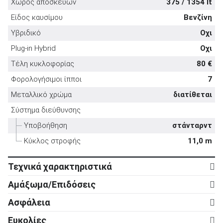
Χώρος αποσκευών
375 / 1354 lt
Είδος καυσίμου
Βενζίνη
Υβριδικό
Οχι
Plug-in Hybrid
Οχι
ΑΝΑΖΗΤΗΣΗ
Τέλη κυκλοφορίας
80 €
Φορολογήσιμοι ίπποι
7
Μεταχειρισμένα
Μεταλλικό χρώμα
διατίθεται
Σύστημα διεύθυνσης
Υποβοήθηση
στάνταρντ
Κύκλος στροφής
11,0 m
ΑΝΑΖΗΤΗΣΗ
Τεχνικά χαρακτηριστικά
Κινητήρας
Αμάξωμα/Επιδόσεις
Επιχειρήσεις
Κύλινδροι
3
Αμάξωμα
Ασφάλεια
Βαλβίδες
12
Τύπος
5d
Ενεργητική ασφάλεια
Ευκολίες
Κυβισμός
999 cc
Αριθμός θυρών
5