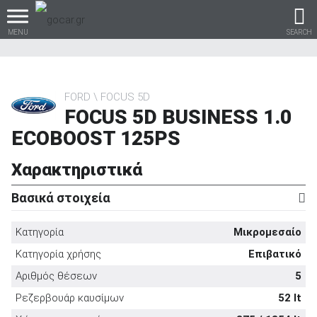
MENU
SEARCH
FORD
FOCUS 5D
FOCUS 5D BUSINESS 1.0
Βρες τα πάντα για το
ECOBOOST 125PS
αυτοκίνητο!
Χαρακτηριστικά
Βασικά στοιχεία
βρες το!
Κατηγορία
Μικρομεσαίο
Κατηγορία χρήσης
Επιβατικό
Αριθμός θέσεων
5
Καινούρια
Ρεζερβουάρ καυσίμων
52 lt