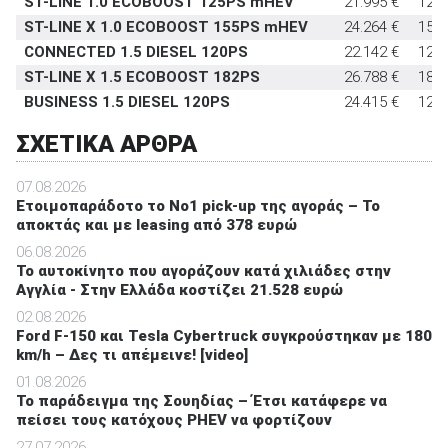
ST-LINE 1.0 ECOBOOST 125PS mHEV
21.995 €
125
ST-LINE X 1.0 ECOBOOST 155PS mHEV
24.264 €
155
CONNECTED 1.5 DIESEL 120PS
22.142 €
120
ST-LINE X 1.5 ECOBOOST 182PS
26.788 €
182
BUSINESS 1.5 DIESEL 120PS
24.415 €
120
ΣΧΕΤΙΚΑ ΑΡΘΡΑ
07.08.2026
Ετοιμοπαράδοτο το Νο1 pick-up της αγοράς – Το
αποκτάς και με leasing από 378 ευρώ
06.08.2026
To αυτοκίνητο που αγοράζουν κατά χιλιάδες στην
Αγγλία - Στην Ελλάδα κοστίζει 21.528 ευρώ
02.08.2026
Ford F-150 και Tesla Cybertruck συγκρούστηκαν με 180
km/h – Δες τι απέμεινε! [video]
01.08.2026
Το παράδειγμα της Σουηδίας – Έτσι κατάφερε να
πείσει τους κατόχους PHEV να φορτίζουν
27.07.2026