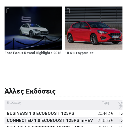
έκτακτη ανάγκη
Υποδοχή παιδικού καθίσματος ISOFIX
στάνταρντ
Σύστημα αναγνώρισης οδικών σημάτων
-
Σύστημα αυτόματου παρκαρίσματος
-
Ford Focus Reveal Highlights 2018
18 Φωτογραφίες
Άλλες Εκδόσεις
Εκδόσεις
Τιμή
Ισχύς
(PS)
BUSINESS 1.0 ECOBOOST 125PS
20.442 €
125
CONNECTED 1.0 ECOBOOST 125PS mHEV
21.055 €
125