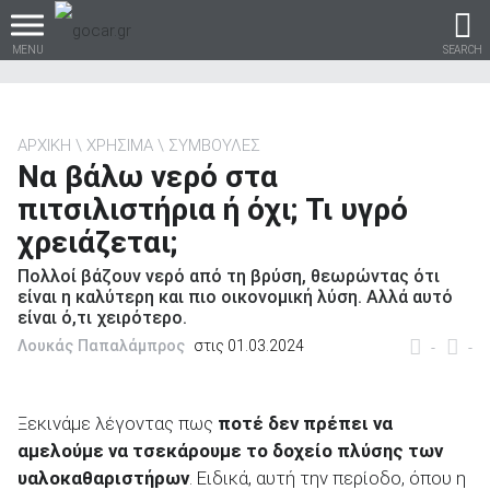
MENU
SEARCH
ΑΡΧΙΚΗ
ΧΡΗΣΙΜΑ
ΣΥΜΒΟΥΛΕΣ
Να βάλω νερό στα
Βρες τα πάντα για το
πιτσιλιστήρια ή όχι; Τι υγρό
αυτοκίνητο!
χρειάζεται;
Πολλοί βάζουν νερό από τη βρύση, θεωρώντας ότι
είναι η καλύτερη και πιο οικονομική λύση. Αλλά αυτό
είναι ό,τι χειρότερο.
βρες το!
Λουκάς Παπαλάμπρος
στις 01.03.2024
-
-
Ξεκινάμε λέγοντας πως
ποτέ δεν πρέπει να
αμελούμε να τσεκάρουμε το δοχείο πλύσης των
Καινούρια
υαλοκαθαριστήρων
. Ειδικά, αυτή την περίοδο, όπου η