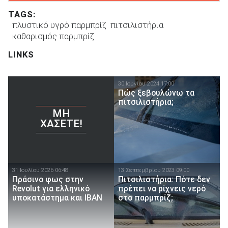
TAGS:
πλυστικό υγρό παρμπρίζ
πιτσιλιστήρια
καθαρισμός παρμπρίζ
LINKS
30 Ιουνίου 2024 17:00
Πώς ξεβουλώνω τα
πιτσιλιστήρια;
ΜΗ
ΧΆΣΕΤΕ!
31 Ιουλίου 2026 06:48
13 Σεπτεμβρίου 2023 09:00
Πράσινο φως στην
Πιτσιλιστήρια: Πότε δεν
Revolut για ελληνικό
πρέπει να ρίχνεις νερό
υποκατάστημα και IBAN
στο παρμπρίζ;