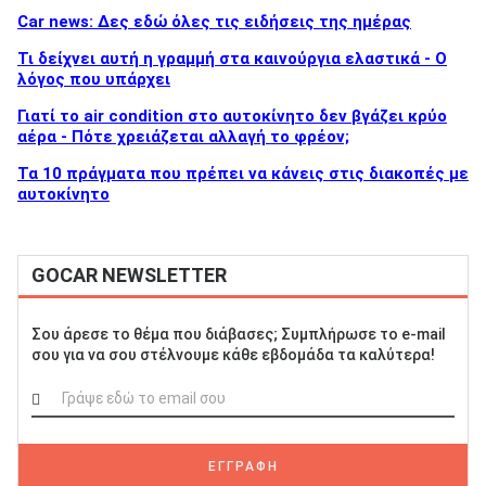
Car news: Δες εδώ όλες τις ειδήσεις της ημέρας
Τι δείχνει αυτή η γραμμή στα καινούργια ελαστικά - Ο
λόγος που υπάρχει
Γιατί το air condition στο αυτοκίνητο δεν βγάζει κρύο
αέρα - Πότε χρειάζεται αλλαγή το φρέον;
Τα 10 πράγματα που πρέπει να κάνεις στις διακοπές με
αυτοκίνητο
GOCAR NEWSLETTER
Σου άρεσε το θέμα που διάβασες; Συμπλήρωσε το e-mail
σου για να σου στέλνουμε κάθε εβδομάδα τα καλύτερα!
ΕΓΓΡΑΦΗ