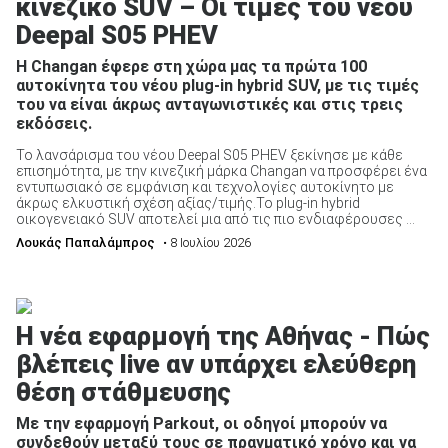
κινεζικό SUV – Οι τιμές του νέου
Deepal S05 PHEV
Η Changan έφερε στη χώρα μας τα πρώτα 100
αυτοκίνητα του νέου plug-in hybrid SUV, με τις τιμές
του να είναι άκρως ανταγωνιστικές και στις τρεις
εκδόσεις.
Το λανσάρισμα του νέου Deepal S05 PHEV ξεκίνησε με κάθε
επισημότητα, με την κινεζική μάρκα Changan να προσφέρει ένα
εντυπωσιακό σε εμφάνιση και τεχνολογίες αυτοκίνητο με
άκρως ελκυστική σχέση αξίας/τιμής.Το plug-in hybrid
οικογενειακό SUV αποτελεί μια από τις πιο ενδιαφέρουσες ...
Λουκάς Παπαλάμπρος
• 8 Ιουλίου 2026
Η νέα εφαρμογή της Αθήνας - Πώς
βλέπεις live αν υπάρχει ελεύθερη
θέση στάθμευσης
Με την εφαρμογή Parkout, οι οδηγοί μπορούν να
συνδεθούν μεταξύ τους σε πραγματικό χρόνο και να