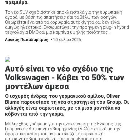
πρεμιέρα.
Το νέο SUV σχεδιάστηκε αποκλειστικά για την ευρωπαϊκή
αγορά, με βάση τις απαιτήσεις και τα θέλω των οδηγών.
Θεωρείται ένα από τα κορυφαία αυτοκίνητα και δεν είναι
αμιγώς ηλεκτρικό. Ενσωματώνει την προηγμένη plug-in hybrid
τεχνολογία DMOκαι μια καμπίνα υψηλής ποιότητας ...
Λουκάς Παπαλάμπρος
• 10 Ιουλίου 2026
Αυτό είναι το νέο σχέδιο της
Volkswagen - Κόβει το 50% των
μοντέλων άμεσα
Ο ισχυρός άνδρας του γερμανικού ομίλου, Oliver
Blume παρουσίασε τη νέα στρατηγική του Group. Οι
αλλαγές είναι σαρωτικές, με τα μισά μοντέλα να
κόβονται από την γκάμα.
Μόλις χθες γράφαμε για την ανακοίνωση της Ένωσης της
Γερμανικής Αυτοκινητοβιομηχανίας (VDA) σχετικά με την
δραματική κρίση που αντιμετωπίζει η ευρωπαϊκή
αυτοκινητοβιομηχανία και τις παρεμβάσεις που