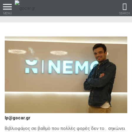
MENU
SEARCH
Βρες τα πάντα για το
αυτοκίνητο!
βρες το!
lp
@
gocar
.
gr
Καινούρια
Βιβλιοφάγος σε βαθμό που πολλές φορές δεν το… σηκώνει