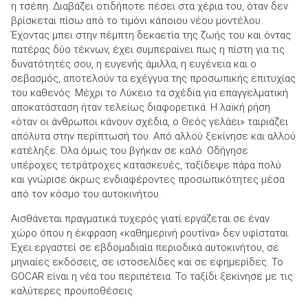
η τσέπη. Διαβάζει οτιδήποτε πέσει στα χέρια του, όταν δεν
βρίσκεται πίσω από το τιμόνι κάποιου νέου μοντέλου.
Έχοντας μπει στην πέμπτη δεκαετία της ζωής του και όντας
πατέρας δύο τέκνων, έχει συμπεραίνει πως η πίστη για τις
δυνατότητές σου, η ευγενής άμιλλα, η ευγένεια και ο
σεβασμός, αποτελούν τα εχέγγυα της προσωπικής επιτυχίας
ΑΝΑΖΗΤΗΣΗ
του καθενός. Μέχρι το Λύκειο τα σχέδια για επαγγελματική
αποκατάσταση ήταν τελείως διαφορετικά. Η λαϊκή ρήση
Μεταχειρισμένα
«όταν οι άνθρωποι κάνουν σχέδια, ο Θεός γελάει» ταιριάζει
απόλυτα στην περίπτωσή του. Από αλλού ξεκίνησε και αλλού
κατέληξε. Όλα όμως του βγήκαν σε καλό. Οδήγησε
υπέροχες τετράτροχες κατασκευές, ταξίδεψε πάρα πολύ
και γνώρισε άκρως ενδιαφέροντες προσωπικότητες μέσα
από τον κόσμο του αυτοκινήτου.
Αισθάνεται πραγματικά τυχερός γιατί εργάζεται σε έναν
ΑΝΑΖΗΤΗΣΗ
χώρο όπου η έκφραση «καθημερινή ρουτίνα» δεν υφίσταται.
Έχει εργαστεί σε εβδομαδιαία περιοδικά αυτοκινήτου, σε
Επιχειρήσεις
μηνιαίες εκδόσεις, σε ιστοσελίδες και σε εφημερίδες. Το
GOCAR είναι η νέα του περιπέτεια. Το ταξίδι ξεκίνησε με τις
καλύτερες προϋποθέσεις.