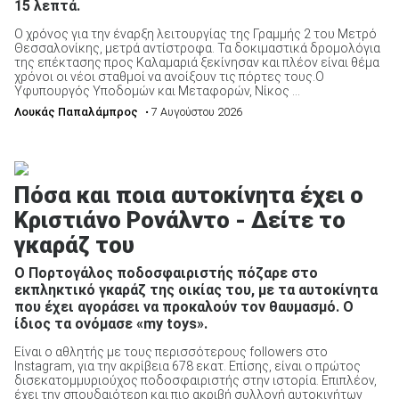
15 λεπτά.
Ο χρόνος για την έναρξη λειτουργίας της Γραμμής 2 του Μετρό
Θεσσαλονίκης, μετρά αντίστροφα. Τα δοκιμαστικά δρομολόγια
της επέκτασης προς Καλαμαριά ξεκίνησαν και πλέον είναι θέμα
χρόνοι οι νέοι σταθμοί να ανοίξουν τις πόρτες τους.Ο
Υφυπουργός Υποδομών και Μεταφορών, Νίκος ...
Λουκάς Παπαλάμπρος
• 7 Αυγούστου 2026
Πόσα και ποια αυτοκίνητα έχει ο
Κριστιάνο Ρονάλντο - Δείτε το
γκαράζ του
Ο Πορτογάλος ποδοσφαιριστής πόζαρε στο
εκπληκτικό γκαράζ της οικίας του, με τα αυτοκίνητα
που έχει αγοράσει να προκαλούν τον θαυμασμό. Ο
ίδιος τα ονόμασε «my toys».
Είναι ο αθλητής με τους περισσότερους followers στο
Instagram, για την ακρίβεια 678 εκατ. Επίσης, είναι ο πρώτος
δισεκατομμυριούχος ποδοσφαιριστής στην ιστορία. Επιπλέον,
έχει την σπουδαιότερη και πιο ακριβή συλλογή αυτοκινήτων