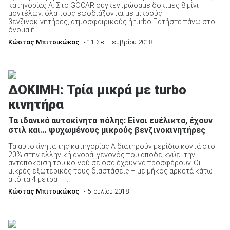
κατηγορίας Α. Στο GOCAR συγκεντρώσαμε δοκιμές 8 μίνι
μοντέλων: όλα τους εφοδιάζονται με μικρούς
βενζινοκινητήρες, ατμοσφαιρικούς ή turbo.Πατήστε πάνω στο
όνομα ή ...
Κώστας Μπιτσικώκος
• 11 Σεπτεμβρίου 2018
ΔΟΚΙΜΗ: Τρία μικρά με turbo
κινητήρα
Τα ιδανικά αυτοκίνητα πόλης: Είναι ευέλικτα, έχουν
στιλ και… ψυχωμένους μικρούς βενζινοκινητήρες
Τα αυτοκίνητα της κατηγορίας Α διατηρούν μερίδιο κοντά στο
20% στην ελληνική αγορά, γεγονός που αποδεικνύει την
ανταπόκριση του κοινού σε όσα έχουν να προσφέρουν. Οι
μικρές εξωτερικές τους διαστάσεις – με μήκος αρκετά κάτω
από τα 4 μέτρα – ...
Κώστας Μπιτσικώκος
• 5 Ιουλίου 2018