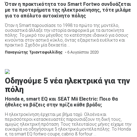
Όταν η πρακτικότητα του Smart Fortwo συνδυάζεται
με τα προτερήματα της ηλεκτροκίνησης, τότε μιλάμε
για το απόλυτο αυτοκίνητο πόλης
Όταν η Smart παρουσίασε το 1998 το πρώτο της μοντέλο,
ουσιαστικά άλλαξε την ιστορία αναφορικά με τα αυτοκίνητα
πόλης. Το μικρό του μέγεθος το κατέστησε ιδανικό για όσους
κινούνται στον αστικό κύκλο, όντας εξαιρετικά ευέλικτο και
πρακτικό. Σχεδόν μία δεκαετία ...
Παναγιώτης Τριανταφυλλίδης
• 6 Αυγούστου 2020
Οδηγούμε 5 νέα ηλεκτρικά για την
πόλη
Honda e, smart EQ και SEAT Mii Electric: Ποιο θα
ήθελες να βάζεις στην πρίζα κάθε βράδυ;
Η ηλεκτροκίνηση έρχεται με βήμα ταχύ. Ολοένα και
περισσότεροι κατασκευαστές παρουσιάζουν τη δική τους,
αμιγώς ηλεκτρική πρόταση. Τους τελευταίους μήνες είχαμε την
ευκαιρία να οδηγήσουμε 5 ηλεκτρικά μοντέλα πόλης. Το Honda
e, τα smart EQ fortwo coupe, cabrio & forfour ...