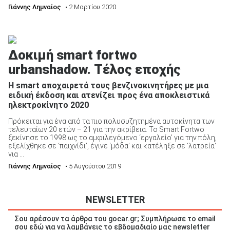
Γιάννης Λημναίος
• 2 Μαρτίου 2020
Δοκιμή smart fortwo
urbanshadow. Τέλος εποχής
Η smart αποχαιρετά τους βενζινοκινητήρες με μια
ειδική έκδοση και ατενίζει προς ένα αποκλειστικά
ηλεκτροκίνητο 2020
Πρόκειται για ένα από τα πιο πολυσυζητημένα αυτοκίνητα των
τελευταίων 20 ετών – 21 για την ακρίβεια. Το Smart Fortwo
ξεκίνησε το 1998 ως το αμφιλεγόμενο ‘εργαλείο’ για την πόλη,
εξελίχθηκε σε ‘παιχνίδι’, έγινε ‘μόδα’ και κατέληξε σε ‘λατρεία’
για ...
Γιάννης Λημναίος
• 5 Αυγούστου 2019
NEWSLETTER
Σου αρέσουν τα άρθρα του gocar.gr; Συμπλήρωσε το email
σου εδώ για να λαμβάνεις το εβδομαδιαίο μας newsletter