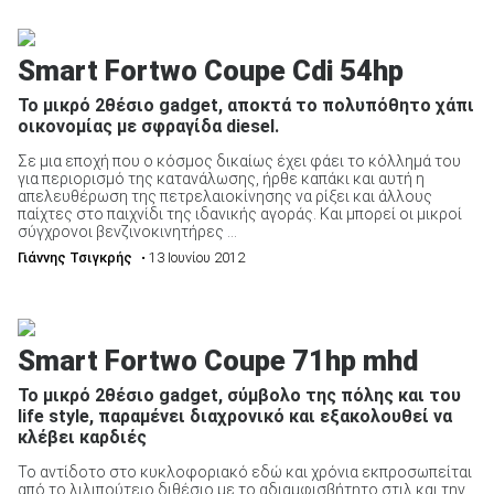
Smart Fortwo Coupe Cdi 54hp
Το μικρό 2θέσιο gadget, αποκτά το πολυπόθητο χάπι
οικονομίας με σφραγίδα diesel.
Σε μια εποχή που ο κόσμος δικαίως έχει φάει το κόλλημά του
για περιορισμό της κατανάλωσης, ήρθε καπάκι και αυτή η
απελευθέρωση της πετρελαιοκίνησης να ρίξει και άλλους
παίχτες στο παιχνίδι της ιδανικής αγοράς. Και μπορεί οι μικροί
σύγχρονοι βενζινοκινητήρες ...
Γιάννης Τσιγκρής
• 13 Ιουνίου 2012
Smart Fortwo Coupe 71hp mhd
Το μικρό 2θέσιο gadget, σύμβολο της πόλης και του
life style, παραμένει διαχρονικό και εξακολουθεί να
κλέβει καρδιές
Το αντίδοτο στο κυκλοφοριακό εδώ και χρόνια εκπροσωπείται
από το λιλιπούτειο διθέσιο με το αδιαμφισβήτητο στιλ και την