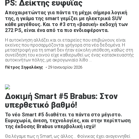
PS: Δείκτης ευφυΐας
Aποχαιρετώντας για πάντα τη μέχρι σήμερα λογική
της, η γκάμα της smart γεμίζει με ηλεκτρικά SUV
κάθε μεγέθους. Και το #3 στη «βασική» εκδοχή των
272 PS, είναι ένα από τα πιο ενδιαφέροντα.
ΑΝΑΖΗΤΗΣΗ
Η αυτοκίνηση αλλάζει και οι εταιρείες που επιβιώνουν, είναι
εκείνες που προσαρμόζονται γρήγορα στα νέα δεδομένα. Η
μεταστροφή για τη smart δεν ήταν εύκολη υπόθεση, καθώς στη
Μεταχειρισμένα
συνείδηση του κοινού είχε καθιερωθεί ως ένας κατασκευαστής
αυτοκινήτων πόλης, με ακρογωνιαίο λίθο ...
Πέτρος Σηφαλάκης
• 29 Ιανουαρίου 2026
Δοκιμή Smart #5 Brabus: Στον
ΑΝΑΖΗΤΗΣΗ
υπερθετικό βαθμό!
Το νέο Smart #5 διαθέτει τα πάντα στο μέγιστο.
Επιχειρήσεις
Ευρυχωρία, άνεση, τεχνολογίες, και στην περίπτωση
της έκδοσης Brabus υπερβολική ισχύ!
Θα λέγαμε πως η Smart, ως άλλος… Φοίνικας έχει αναγεννηθεί