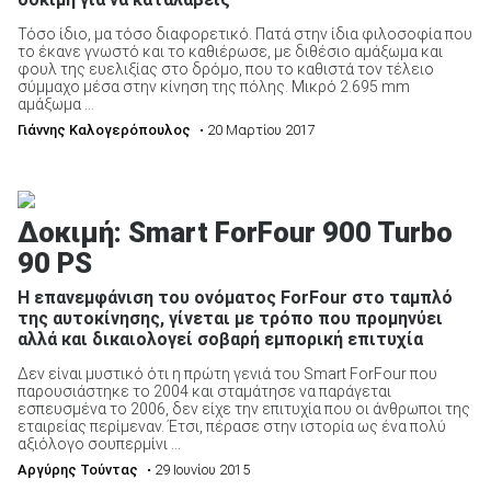
Τόσο ίδιο, μα τόσο διαφορετικό. Πατά στην ίδια φιλοσοφία που
το έκανε γνωστό και το καθιέρωσε, με διθέσιο αμάξωμα και
φουλ της ευελιξίας στο δρόμο, που το καθιστά τον τέλειο
σύμμαχο μέσα στην κίνηση της πόλης. Μικρό 2.695 mm
αμάξωμα ...
Γιάννης Καλογερόπουλος
• 20 Μαρτίου 2017
Δοκιμή: Smart ForFour 900 Turbo
90 PS
Η επανεμφάνιση του ονόματος ForFour στο ταμπλό
της αυτοκίνησης, γίνεται με τρόπο που προμηνύει
αλλά και δικαιολογεί σοβαρή εμπορική επιτυχία
Δεν είναι μυστικό ότι η πρώτη γενιά του Smart ForFour που
παρουσιάστηκε το 2004 και σταμάτησε να παράγεται
εσπευσμένα το 2006, δεν είχε την επιτυχία που οι άνθρωποι της
εταιρείας περίμεναν. Έτσι, πέρασε στην ιστορία ως ένα πολύ
αξιόλογο σουπερμίνι ...
Αργύρης Τούντας
• 29 Ιουνίου 2015