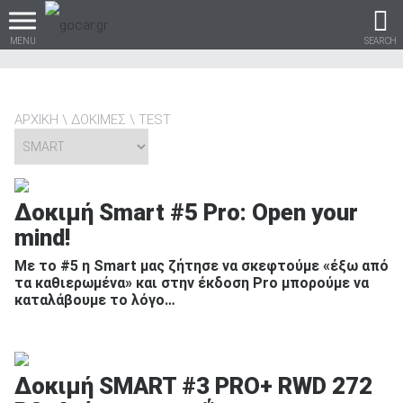
MENU
SEARCH
ΑΡΧΙΚΗ
ΔΟΚΙΜΕΣ
TEST
Βρες τα πάντα για το
αυτοκίνητο!
Δοκιμή Smart #5 Pro: Open your
mind!
Με το #5 η Smart μας ζήτησε να σκεφτούμε «έξω από
βρες το!
τα καθιερωμένα» και στην έκδοση Pro μπορούμε να
καταλάβουμε το λόγο…
Καινούρια
Δοκιμή SMART #3 PRO+ RWD 272