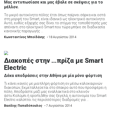
Μας εντυπωσίασε και μας έβαλε σε σκέψεις για το
μέλλον.
Το μικρό αυτοκίνητο πόλης έτσι όπως παίρνει σάρκα και οστά
στη μορφή του Smart, είναι ιδανικό ως ηλεκτρικό αυτοκίνητο.
Αυτό, ευθύς εξαρχής σας δίνει το στίγμα της τοποθέτησής μας
απέναντι στο ηλεκτρικό Smart που τώρα μπήκε σε διαδικασία
κανονικής παραγωγής ...
Κωνσταντίνος Μποϊδάνης
• 18 Αυγούστου 2014
Διακοπές στην ...πρίζα με Smart
Electric
Δέκα αποδράσεις στην Αθήνα με μία μόνο φόρτιση
Τι κάνει κανείς με μια πλήρη φόρτιση εν μέσω καλοκαιρινών
διακοπών; Εκμεταλλεύεται στο έπακρο αυτό που προσφέρει η
πόλη. Αποδράστε μαζί μας εναλλακτικά στο κλεινόν
άστυ.Κολύμπι ή sports;Μην σας ξεγελά, η αυτονομία του Smart
Electric καλύπτει τις περισσότερες διαδρομές για ...
Βασίλης Παπαδόπουλος
• 7 Αυγούστου 2014