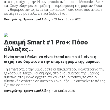
από τις στάχτες της. Η συνεργασία ανάμεσα σε Mercedes-Benz
και Geely οδήγησε στη ριζική μεταμόρφωση της μάρκας. Όσοι
την θυμόμασταν ως έναν κατασκευαστή αποκλειστικά μικρών
σε μέγεθος μοντέλων, είναι δεδομένο ...
ΑΝΑΖΗΤΗΣΗ
Παναγιώτης Τριανταφυλλίδης
• 21 Νοεμβρίου 2025
Δοκιμή Smart #1 Pro+: Πόσο
άλλαξες…
Η νέα smart θέλει να γίνει trend και το #1 είναι η
αιχμή του δόρατος στην επόμενη μέρα της μάρκας.
Τη smart όπως την θυμόμαστε οι παλαιότεροι, καλύτερα να την
ξεχάσουμε. Μέχρι και σήμερα, στο άκουσμα του της μάρκας
αμέσως στο μυαλό έρχεται το καινοτόμο fortwo, το οποίο
έθεσε νέα στάνταρ σε αυτό που ονομάζουμε αυτοκίνητο πόλης.
Ό,τι πιο compact ...
Παναγιώτης Τριανταφυλλίδης
• 31 Μαίου 2025