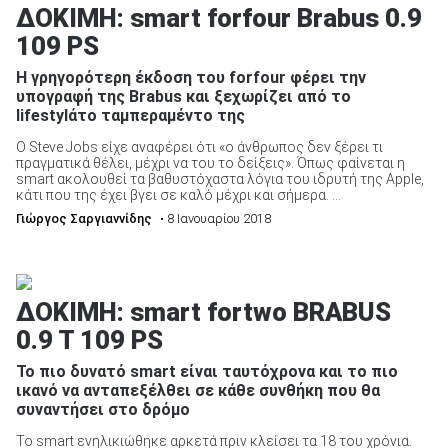
ΔΟΚΙΜΗ: smart forfour Brabus 0.9
109 PS
Η γρηγορότερη έκδοση του forfour φέρει την
υπογραφή της Brabus και ξεχωρίζει από το
lifestylάτο ταμπεραμέντο της
Ο Steve Jobs είχε αναφέρει ότι «ο άνθρωπος δεν ξέρει τι
πραγματικά θέλει, μέχρι να του το δείξεις». Όπως φαίνεται η
smart ακολουθεί τα βαθυστόχαστα λόγια του ιδρυτή της Apple,
κάτι που της έχει βγει σε καλό μέχρι και σήμερα. ...
Γιώργος Σαργιαννίδης
• 8 Ιανουαρίου 2018
ΔΟΚΙΜΗ: smart fortwo BRABUS
0.9 T 109 PS
Το πιο δυνατό smart είναι ταυτόχρονα και το πιο
ικανό να ανταπεξέλθει σε κάθε συνθήκη που θα
συναντήσει στο δρόμο
Το smart ενηλικιώθηκε αρκετά πριν κλείσει τα 18 του χρόνια.