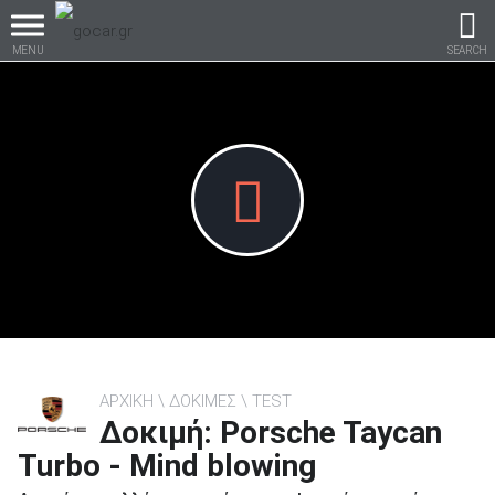
MENU
SEARCH
Βρες τα πάντα για το
αυτοκίνητο!
βρες το!
ΑΡΧΙΚΗ
ΔΟΚΙΜΕΣ
TEST
Δοκιμή: Porsche Taycan
Καινούρια
Turbo - Mind blowing