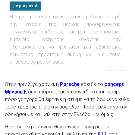
με μια ματιά
Η πρώτη αμιγώς ηλεκτροκίνητη Porsche τιμά
ΑΝΑΖΗΤΗΣΗ
την ιστορία της μάρκας προσφέροντας
τεχνολογία, επιδόσεις και μια συναρπαστική
εμπειρία οδήγησης, κάνοντας την
ηλεκτροκίνηση να φαντάζει μια εξαιρετικά
ελκυστική προοπτική ακόμη και για τους
σημερινούς petrolheads.
Όταν πριν λίγα χρόνια, η
Porsche
έδειξε το
concept
Mission E
δεν μπορούσαμε να συνειδητοποιήσουμε
πόσο γρήγορα θα έφτανε η στιγμή να τη δούμε να κυλά
τους τροχούς της στην άσφαλτο. Πόσο μάλλον να την
οδηγήσουμε και μάλιστα στην Ελλάδα. Και όμως...
Η Porsche ήταν ανέκαθεν συνυφασμένη με την
τεχνολογική καινοτομία. Η σύλληψη της
911
, του