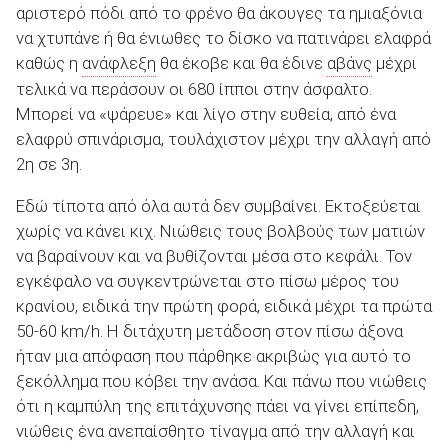
αριστερό πόδι από το φρένο θα άκουγες τα ημιαξόνια
να χτυπάνε ή θα ένιωθες το δίσκο να πατινάρει ελαφρά
καθώς η
ανάφλεξη
θα έκοβε και θα έδινε
αβάνς
μέχρι
τελικά να περάσουν οι 680 ίπποι στην άσφαλτο.
Μπορεί να «ψάρευε» και λίγο στην ευθεία, από ένα
ελαφρύ σπινάρισμα, τουλάχιστον μέχρι την αλλαγή από
2η σε 3η.
Εδώ τίποτα από όλα αυτά δεν συμβαίνει. Εκτοξεύεται
χωρίς να κάνει κιχ. Νιώθεις τους βολβούς των ματιών
να βαραίνουν και να βυθίζονται μέσα στο κεφάλι. Τον
εγκέφαλο να συγκεντρώνεται στο πίσω μέρος του
κρανίου, ειδικά την πρώτη φορά, ειδικά μέχρι τα πρώτα
50-60 km/h. Η διτάχυτη μετάδοση στον πίσω άξονα
ήταν μια απόφαση που πάρθηκε ακριβώς για αυτό το
ξεκόλλημα που κόβει την ανάσα. Και πάνω που νιώθεις
ότι η καμπύλη της επιτάχυνσης πάει να γίνει επίπεδη,
νιώθεις ένα ανεπαίσθητο τίναγμα από την αλλαγή και