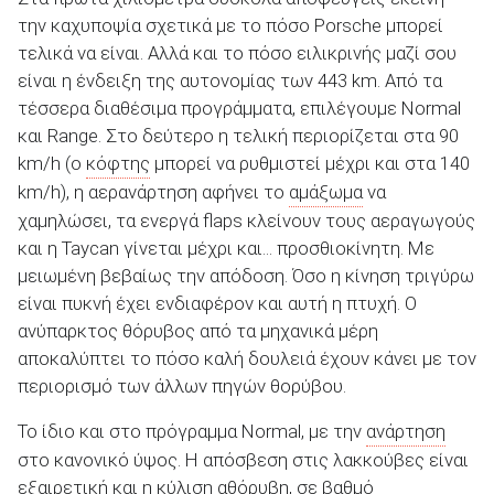
την καχυποψία σχετικά με το πόσο Porsche μπορεί
τελικά να είναι. Αλλά και το πόσο ειλικρινής μαζί σου
είναι η ένδειξη της αυτονομίας των 443 km. Από τα
τέσσερα διαθέσιμα προγράμματα, επιλέγουμε Normal
και Range. Στο δεύτερο η τελική περιορίζεται στα 90
km/h (ο
κόφτης
μπορεί να ρυθμιστεί μέχρι και στα 140
km/h), η αερανάρτηση αφήνει το
αμάξωμα
να
χαμηλώσει, τα ενεργά flaps κλείνουν τους αεραγωγούς
και η Taycan γίνεται μέχρι και... προσθιοκίνητη. Με
μειωμένη βεβαίως την απόδοση. Όσο η κίνηση τριγύρω
είναι πυκνή έχει ενδιαφέρον και αυτή η πτυχή. Ο
ανύπαρκτος θόρυβος από τα μηχανικά μέρη
αποκαλύπτει το πόσο καλή δουλειά έχουν κάνει με τον
περιορισμό των άλλων πηγών θορύβου.
Το ίδιο και στο πρόγραμμα Normal, με την
ανάρτηση
στο κανονικό ύψος. Η απόσβεση στις λακκούβες είναι
εξαιρετική και η κύλιση αθόρυβη, σε βαθμό