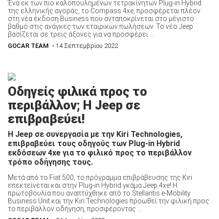
Ένα εκ των πιο καλοπουλημένων τετρακίνητων Plug-in Hybrid
της ελληνικής αγοράς, το Compass 4xe, προσφέρεται πλέον
στη νέα έκδοση Business που ανταποκρίνεται στο μέγιστο
βαθμό στις ανάγκες των εταιρικών πωλήσεων. Το νέο Jeep
βασίζεται σε τρεις άξονες για να προσφέρει ...
GOCAR TEAM
• 14 Σεπτεμβρίου 2022
Οδηγείς φιλικά προς το
περιβάλλον; Η Jeep σε
επιβραβεύει!
Η Jeep σε συνεργασία με την Kiri Technologies,
επιβραβεύει τους οδηγούς των Plug-in Hybrid
εκδόσεων 4xe για το φιλικό προς το περιβάλλον
τρόπο οδήγησης τους.
Μετά από το Fiat 500, το πρόγραμμα επιβράβευσης της Kiri
επεκτείνεται και στην Plug-in Hybrid γκάμα Jeep 4xe! Η
πρωτοβουλία που αναπτύχθηκε από τo Stellantis e-Mobility
Business Unit και την Kiri Technologies προωθεί την φιλική προς
το περιβάλλον οδήγηση, προσφέροντας ...