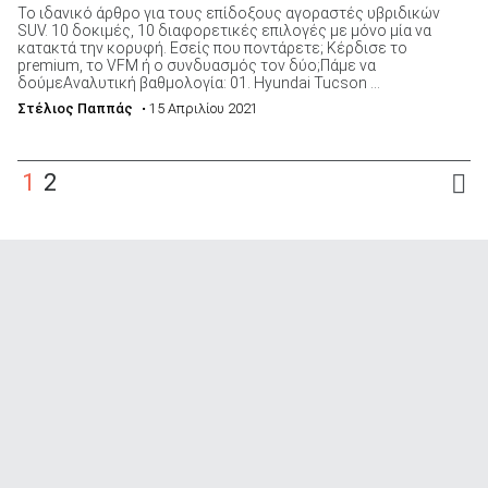
Το ιδανικό άρθρο για τους επίδοξους αγοραστές υβριδικών
SUV. 10 δοκιμές, 10 διαφορετικές επιλογές με μόνο μία να
κατακτά την κορυφή. Εσείς που ποντάρετε; Κέρδισε το
premium, το VFM ή ο συνδυασμός τον δύο;Πάμε να
δούμεΑναλυτική βαθμολογία: 01. Hyundai Tucson ...
Στέλιος Παππάς
• 15 Απριλίου 2021
1
2