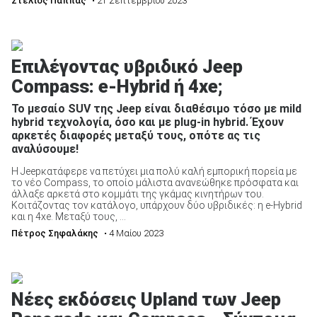
Στέλιος Παππάς
• 21 Σεπτεμβρίου 2023
Επιλέγοντας υβριδικό Jeep
Compass: e-Hybrid ή 4xe;
Το μεσαίο SUV της Jeep είναι διαθέσιμο τόσο με mild
hybrid τεχνολογία, όσο και με plug-in hybrid. Έχουν
αρκετές διαφορές μεταξύ τους, οπότε ας τις
αναλύσουμε!
Η Jeepκατάφερε να πετύχει μια πολύ καλή εμπορική πορεία με
το νέο Compass, το οποίο μάλιστα ανανεώθηκε πρόσφατα και
άλλαξε αρκετά στο κομμάτι της γκάμας κινητήρων του.
Κοιτάζοντας τον κατάλογο, υπάρχουν δύο υβριδικές: η e-Hybrid
και η 4xe. Μεταξύ τους, ...
Πέτρος Σηφαλάκης
• 4 Μαίου 2023
Νέες εκδόσεις Upland των Jeep