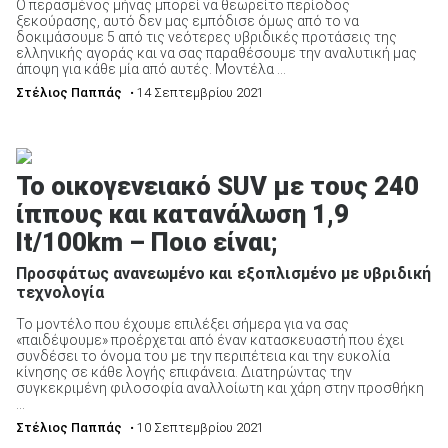
Ο περασμένος μήνας μπορεί να θεωρείτο περίοδος
ξεκούρασης, αυτό δεν μας εμπόδισε όμως από το να
δοκιμάσουμε 5 από τις νεότερες υβριδικές προτάσεις της
ελληνικής αγοράς και να σας παραθέσουμε την αναλυτική μας
άποψη για κάθε μία από αυτές. Μοντέλα ...
Στέλιος Παππάς
• 14 Σεπτεμβρίου 2021
Το οικογενειακό SUV με τους 240
ίππους και κατανάλωση 1,9
lt/100km – Ποιο είναι;
Προσφάτως ανανεωμένο και εξοπλισμένο με υβριδική
τεχνολογία
Το μοντέλο που έχουμε επιλέξει σήμερα για να σας
«παιδέψουμε» προέρχεται από έναν κατασκευαστή που έχει
συνδέσει το όνομα του με την περιπέτεια και την ευκολία
κίνησης σε κάθε λογής επιφάνεια. Διατηρώντας την
συγκεκριμένη φιλοσοφία αναλλοίωτη και χάρη στην προσθήκη
...
Στέλιος Παππάς
• 10 Σεπτεμβρίου 2021