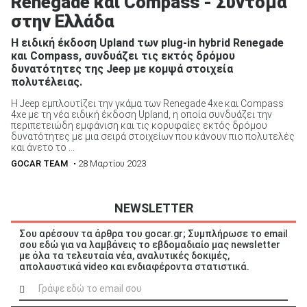
Renegade και Compass - Σύντομα
στην Ελλάδα
Η ειδική έκδοση Upland των plug-in hybrid Renegade
και Compass, συνδυάζει τις εκτός δρόμου
δυνατότητες της Jeep με κομψά στοιχεία
πολυτέλειας.
Η Jeep εμπλουτίζει την γκάμα των Renegade 4xe και Compass
4xe με τη νέα ειδική έκδοση Upland, η οποία συνδυάζει την
περιπετειώδη εμφάνιση και τις κορυφαίες εκτός δρόμου
δυνατότητες με μια σειρά στοιχείων που κάνουν πιο πολυτελές
και άνετο το ...
GOCAR TEAM
• 28 Μαρτίου 2023
NEWSLETTER
Σου αρέσουν τα άρθρα του gocar.gr; Συμπλήρωσε το email
σου εδώ για να λαμβάνεις το εβδομαδιαίο μας newsletter
με όλα τα τελευταία νέα, αναλυτικές δοκιμές,
απολαυστικά video και ενδιαφέροντα στατιστικά.