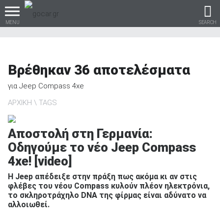
MENU
SEARCH
Βρέθηκαν
36
αποτελέσματα
Βρες τα πάντα για το
για
Jeep Compass 4xe
αυτοκίνητο!
ΑΡΧΙΚΗ
TAGS
Αποστολή στη Γερμανία:
Οδηγούμε το νέο Jeep Compass
βρες το!
4xe! [video]
H Jeep απέδειξε στην πράξη πως ακόμα κι αν στις
φλέβες του νέου Compass κυλούν πλέον ηλεκτρόνια,
το σκληροτράχηλο DNA της φίρμας είναι αδύνατο να
Καινούρια
αλλοιωθεί.