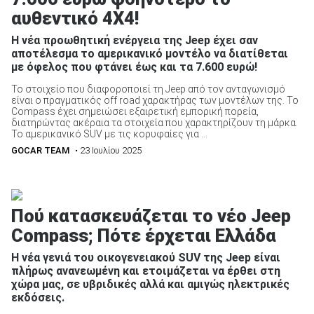
αυθεντικό 4Χ4!
Η νέα προωθητική ενέργεια της Jeep έχει σαν
ΑΝΑΖΗΤΗΣΗ
αποτέλεσμα το αμερικανικό μοντέλο να διατίθεται
με όφελος που φτάνει έως και τα 7.600 ευρώ!
Το στοιχείο που διαφοροποιεί τη Jeep από τον ανταγωνισμό
είναι ο πραγματικός off road χαρακτήρας των μοντέλων της. Το
Compass έχει σημειώσει εξαιρετική εμπορική πορεία,
διατηρώντας ακέραια τα στοιχεία που χαρακτηρίζουν τη μάρκα.
Το αμερικανικό SUV με τις κορυφαίες για ...
GOCAR TEAM
• 23 Ιουλίου 2025
Πού κατασκευάζεται το νέο Jeep
Compass; Πότε έρχεται Ελλάδα
Η νέα γενιά του οικογενειακού SUV της Jeep είναι
πλήρως ανανεωμένη και ετοιμάζεται να έρθει στη
χώρα μας, σε υβριδικές αλλά και αμιγώς ηλεκτρικές
εκδόσεις.