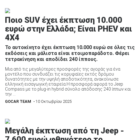
Ποιο SUV έχει έκπτωση 10.000
ευρώ στην Ελλάδα; Είναι PHEV και
4X4
ΑΝΑΖΗΤΗΣΗ
Το αυτοκίνητο έχει έκπτωση 10.000 ευρώ σε όλες τις
Μεταχειρισμένα
εκδόσεις και μάλιστα είναι ετοιμοπαράδοτο. Φέρει
τετρακίνηση και αποδίδει 240 ίππους.
Μια από τις μεγαλύτερες προσφορές της αγοράς για ένα
μοντέλο που συνδυάζει τις κορυφαίες εκτός δρόμου
δυνατότητες με την υψηλή αποδοτικότητα, ανακοίνωσε
ελληνική εισαγωγική εταιρεία.Η προσφορά αφορά το Jeep
Compass με το plug-in hybrid σύνολο απόδοσης 240 ίππων και
την ...
ΑΝΑΖΗΤΗΣΗ
GOCAR TEAM
• 10 Οκτωβρίου 2025
Επιχειρήσεις
Μεγάλη έκπτωση από τη Jeep -
7.600 ευρώ φθηνότερο το