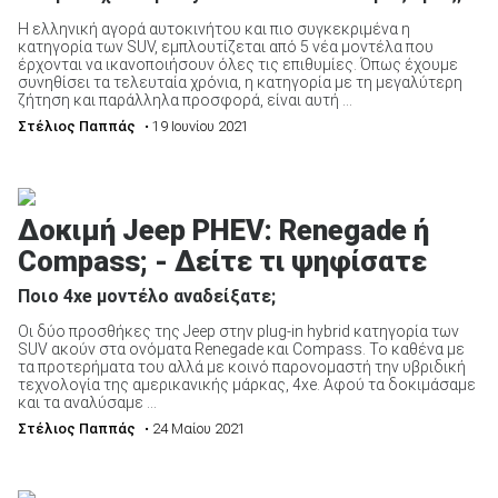
Η ελληνική αγορά αυτοκινήτου και πιο συγκεκριμένα η
κατηγορία των SUV, εμπλουτίζεται από 5 νέα μοντέλα που
έρχονται να ικανοποιήσουν όλες τις επιθυμίες. Όπως έχουμε
συνηθίσει τα τελευταία χρόνια, η κατηγορία με τη μεγαλύτερη
ζήτηση και παράλληλα προσφορά, είναι αυτή ...
Στέλιος Παππάς
• 19 Ιουνίου 2021
Δοκιμή Jeep PHEV: Renegade ή
Compass; - Δείτε τι ψηφίσατε
Ποιο 4xe μοντέλο αναδείξατε;
Οι δύο προσθήκες της Jeep στην plug-in hybrid κατηγορία των
SUV ακούν στα ονόματα Renegade και Compass. Το καθένα με
τα προτερήματα του αλλά με κοινό παρονομαστή την υβριδική
τεχνολογία της αμερικανικής μάρκας, 4xe. Αφού τα δοκιμάσαμε
και τα αναλύσαμε ...
Στέλιος Παππάς
• 24 Μαίου 2021