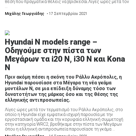
θέση που πραγματικά θέλεις να βρίσκεσαι.Λίγες ώρες μετά τον
...
Μιχάλης Γεωργιάδης
• 17 Σεπτεμβρίου 2021
Hyundai N models range –
Οδηγούμε στην πίστα των
Μεγάρων τα i20 N, i30 Ν και Kona
N
Πριν ακόμη πέσει η σκόνη του Ράλλυ Ακρόπολις, η
Hyundai παρουσίασε στα Μέγαρα τη νέα γκάμα
μοντέλων Ν, σε μια επίδειξη δύναμης τόσο των
δυνατοτήτων της μάρκας όσο και της θέσης της
ελληνικής αντιπροσωπείας.
Λίγες ώρες μετά τον τερματισμό του Ράλλυ Ακρόπολις, στο
οποίο η Hyundai είχε εμφατικά ισχυρή παρουσία με την
εργοστασιακή ομάδα και την κορυφαία ελληνική συμμετοχή
στην κατηγορία WRC2, βρεθήκαμε στην πίστα των Μεγάρων
όπου η ελληνική αντιπροσωπεία παρουσίασε τη γκάμα ...