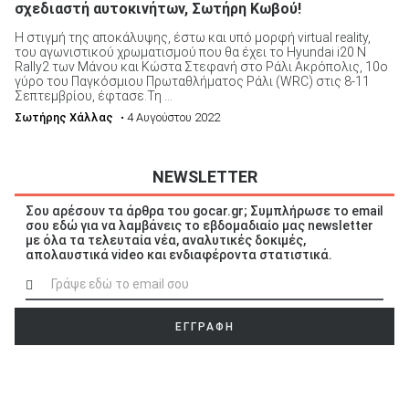
σχεδιαστή αυτοκινήτων, Σωτήρη Κωβού!
Η στιγμή της αποκάλυψης, έστω και υπό μορφή virtual reality,
του αγωνιστικού χρωματισμού που θα έχει το Hyundai i20 N
Rally2 των Μάνου και Κώστα Στεφανή στο Ράλι Ακρόπολις, 10ο
γύρο του Παγκόσμιου Πρωταθλήματος Ράλι (WRC) στις 8-11
Σεπτεμβρίου, έφτασε.Τη ...
Σωτήρης Χάλλας
• 4 Αυγούστου 2022
NEWSLETTER
Σου αρέσουν τα άρθρα του gocar.gr; Συμπλήρωσε το email
σου εδώ για να λαμβάνεις το εβδομαδιαίο μας newsletter
με όλα τα τελευταία νέα, αναλυτικές δοκιμές,
απολαυστικά video και ενδιαφέροντα στατιστικά.
ΕΓΓΡΑΦΗ