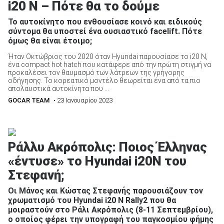
i20 N – Πότε θα το δούμε
Το αυτοκίνητο που ενθουσίασε κοινό και ειδικούς
σύντομα θα υποστεί ένα ουσιαστικό facelift. Πότε
όμως θα είναι έτοιμο;
Ήταν Οκτώβριος του 2020 όταν Hyundai παρουσίασε το i20 N,
ένα compact hot hatch που κατάφερε από την πρώτη στιγμή να
προκαλέσει τον θαυμασμό των λάτρεων της γρήγορης
οδήγησης. Το κορεατικό μοντέλο θεωρείται ένα από τα πιο
απολαυστικά αυτοκίνητα που ...
GOCAR TEAM
• 23 Ιανουαρίου 2023
Ράλλυ Ακρόπολις: Ποιος Έλληνας
«έντυσε» το Hyundai i20N του
Στεφανή;
Οι Μάνος και Κώστας Στεφανής παρουσιάζουν τον
χρωματισμό του Hyundai i20 N Rally2 που θα
μοιραστούν στο Ράλι Ακρόπολις (8-11 Σεπτεμβρίου),
ο οποίος φέρει την υπογραφή του παγκοσμίου φήμης