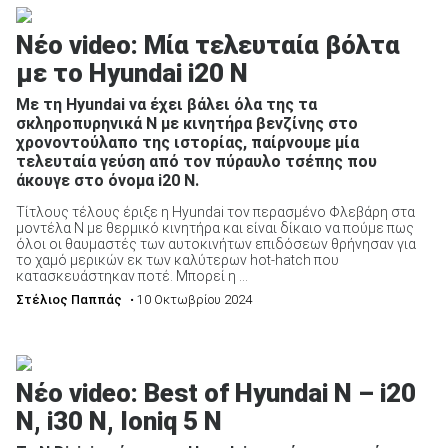
Νέο video: Μία τελευταία βόλτα
με το Hyundai i20 N
Με τη Hyundai να έχει βάλει όλα της τα
ΑΝΑΖΗΤΗΣΗ
σκληροπυρηνικά N με κινητήρα βενζίνης στο
χρονοντούλαπο της ιστορίας, παίρνουμε μία
τελευταία γεύση από τον πύραυλο τσέπης που
Μεταχειρισμένα
άκουγε στο όνομα i20 N.
Τίτλους τέλους έριξε η Hyundai τον περασμένο Φλεβάρη στα
μοντέλα N με θερμικό κινητήρα και είναι δίκαιο να πούμε πως
όλοι οι θαυμαστές των αυτοκινήτων επιδόσεων θρήνησαν για
το χαμό μερικών εκ των καλύτερων hot-hatch που
κατασκευάστηκαν ποτέ. Μπορεί η ...
Στέλιος Παππάς
• 10 Οκτωβρίου 2024
ΑΝΑΖΗΤΗΣΗ
Επιχειρήσεις
Νέο video: Best of Hyundai N – i20
N, i30 N, Ioniq 5 N