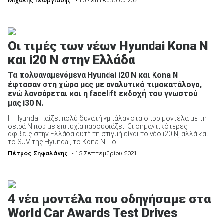
Μιχάλης Γεωργιάδης
• 16 Σεπτεμβρίου 2021
Οι τιμές των νέων Hyundai Kona N
και i20 N στην Ελλάδα
Τα πολυαναμενόμενα Hyundai i20 N και Kona N
έφτασαν στη χώρα μας με αναλυτικό τιμοκατάλογο,
ενώ λανσάρεται και η facelift εκδοχή του γνωστού
μας i30 N.
Η Hyundai παίζει πολύ δυνατή «μπάλα» στα σπορ μοντέλα με τη
σειρά N που με επιτυχία παρουσιάζει. Οι σημαντικότερες
αφίξεις στην Ελλάδα αυτή τη στιγμή είναι το νέο i20 N, αλλά και
το SUV της Hyundai, το Kona N. Το ...
Πέτρος Σηφαλάκης
• 13 Σεπτεμβρίου 2021
4 νέα μοντέλα που οδηγήσαμε στα
World Car Awards Test Drives