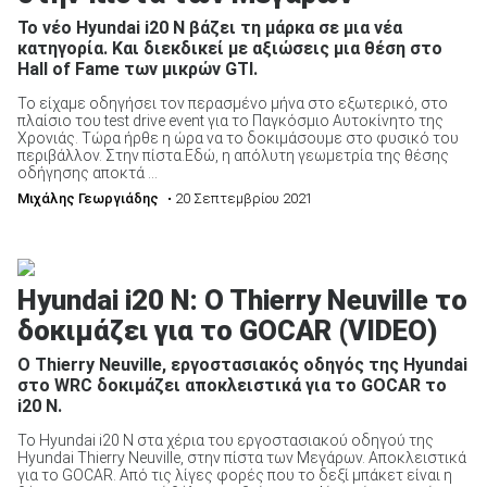
Το νέο Hyundai i20 N βάζει τη μάρκα σε μια νέα
κατηγορία. Και διεκδικεί με αξιώσεις μια θέση στο
Hall of Fame των μικρών GTI.
Το είχαμε οδηγήσει τον περασμένο μήνα στο εξωτερικό, στο
πλαίσιο του test drive event για το Παγκόσμιο Αυτοκίνητο της
Χρονιάς. Τώρα ήρθε η ώρα να το δοκιμάσουμε στο φυσικό του
περιβάλλον. Στην πίστα.Εδώ, η απόλυτη γεωμετρία της θέσης
οδήγησης αποκτά ...
Μιχάλης Γεωργιάδης
• 20 Σεπτεμβρίου 2021
Hyundai i20 N: O Thierry Neuville το
δοκιμάζει για το GOCAR (VIDEO)
Ο Thierry Neuville, εργοστασιακός οδηγός της Hyundai
στο WRC δοκιμάζει αποκλειστικά για το GOCAR το
i20 N.
Το Hyundai i20 Ν στα χέρια του εργοστασιακού οδηγού της
Hyundai Thierry Neuville, στην πίστα των Μεγάρων. Αποκλειστικά
για το GOCAR. Από τις λίγες φορές που το δεξί μπάκετ είναι η