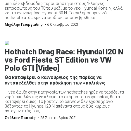
μερικές εβδομάδες παρουσιάστηκε στους ‘Έλληνες
εκπροσώπους του Τύπου μαζί με το νέο Hyundai Kona N, αλλά
και το ανανεωμένο Hyundai i30 N. Το σκληροπυρηνικό
hothatchκατάφερε να κερδίσει όποιον βρέθηκε ...
Μιχάλης Γεωργιάδης
• 6 Οκτωβρίου 2021
Hothatch Drag Race: Hyundai i20 N
vs Ford Fiesta ST Edition vs VW
Polo GTI [Video]
Θα καταφέρει ο καινούργιος της παρέας να
ανταπεξέλθει στην πρόκληση των «παλιών»;
Η νέα άφιξη στην κατηγορία των hothatches ήρθε να ταράξει τα
νερά, απειλώντας να κλέψει το στέμμα του κορυφαίου, θα τα
καταφέρει όμως; Το βρετανικό carwow δεν έχασε χρόνο
βάζοντας το Hyundai i20 N απέναντι στους δύο κύριους
ανταγωνιστές του, ...
Στέλιος Παππάς
• 25 Σεπτεμβρίου 2021