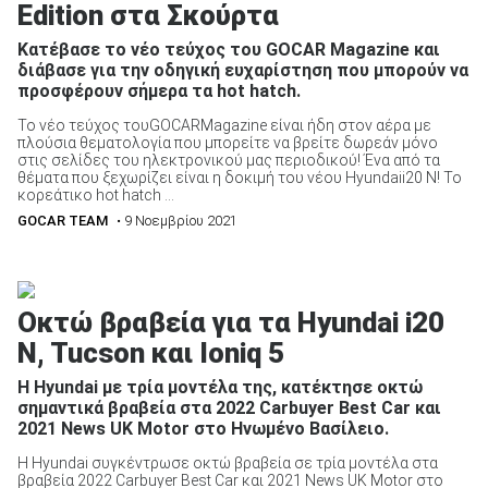
Edition στα Σκούρτα
Κατέβασε το νέο τεύχος του GOCAR Magazine και
διάβασε για την οδηγική ευχαρίστηση που μπορούν να
προσφέρουν σήμερα τα hot hatch.
Το νέο τεύχος τουGOCARMagazine είναι ήδη στον αέρα με
πλούσια θεματολογία που μπορείτε να βρείτε δωρεάν μόνο
στις σελίδες του ηλεκτρονικού μας περιοδικού! Ένα από τα
θέματα που ξεχωρίζει είναι η δοκιμή του νέου Hyundaii20 N! Το
κορεάτικο hot hatch ...
GOCAR TEAM
• 9 Νοεμβρίου 2021
Οκτώ βραβεία για τα Hyundai i20
N, Tucson και Ioniq 5
Η Hyundai με τρία μοντέλα της, κατέκτησε οκτώ
σημαντικά βραβεία στα 2022 Carbuyer Best Car και
2021 News UK Motor στο Ηνωμένο Βασίλειο.
Η Hyundai συγκέντρωσε οκτώ βραβεία σε τρία μοντέλα στα
βραβεία 2022 Carbuyer Best Car και 2021 News UK Motor στο