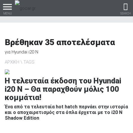
MENU
SEARCH
Βρέθηκαν
35
αποτελέσματα
Βρες τα πάντα για το
για
Hyundai i20 N
αυτοκίνητο!
ΑΡΧΙΚΗ
TAGS
Η τελευταία έκδοση του Hyundai
i20 N – Θα παραχθούν μόλις 100
βρες το!
κομμάτια!
Ένα από τα τελευταία hot hatch περνάει στην ιστορία
και ο αποχαιρετισμός στα όπλα έρχεται με το i20 N
Shadow Edition
Καινούρια