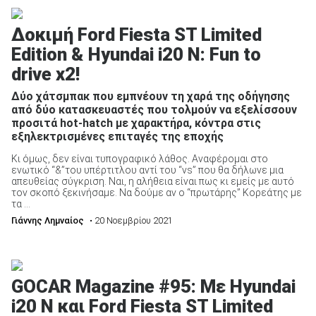
Δοκιμή Ford Fiesta ST Limited
Edition & Hyundai i20 N: Fun to
drive x2!
Δύο χάτσμπακ που εμπνέουν τη χαρά της οδήγησης
από δύο κατασκευαστές που τολμούν να εξελίσσουν
προσιτά hot-hatch με χαρακτήρα, κόντρα στις
εξηλεκτρισμένες επιταγές της εποχής
Κι όμως, δεν είναι τυπογραφικό λάθος. Αναφέρομαι στο
ενωτικό “&”του υπέρτιτλου αντί του “vs” που θα δήλωνε μια
απευθείας σύγκριση. Ναι, η αλήθεια είναι πως κι εμείς με αυτό
τον σκοπό ξεκινήσαμε. Να δούμε αν ο “πρωτάρης” Κορεάτης με
τα ...
Γιάννης Λημναίος
• 20 Νοεμβρίου 2021
GOCAR Magazine #95: Με Hyundai
i20 N και Ford Fiesta ST Limited