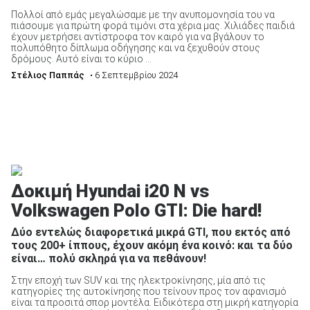
Πολλοί από εμάς μεγαλώσαμε με την ανυπομονησία του να
πιάσουμε για πρώτη φορά τιμόνι στα χέρια μας. Χιλιάδες παιδιά
έχουν μετρήσει αντίστροφα τον καιρό για να βγάλουν το
πολυπόθητο δίπλωμα οδήγησης και να ξεχυθούν στους
δρόμους. Αυτό είναι το κύριο ...
Στέλιος Παππάς
• 6 Σεπτεμβρίου 2024
Δοκιμή Hyundai i20 N vs
Volkswagen Polo GTI: Die hard!
Δύο εντελώς διαφορετικά μικρά GTI, που εκτός από
τους 200+ ίππους, έχουν ακόμη ένα κοινό: και τα δύο
είναι… πολύ σκληρά για να πεθάνουν!
Στην εποχή των SUV και της ηλεκτροκίνησης, μία από τις
κατηγορίες της αυτοκίνησης που τείνουν προς τον αφανισμό
είναι τα προσιτά σπορ μοντέλα. Ειδικότερα στη μικρή κατηγορία