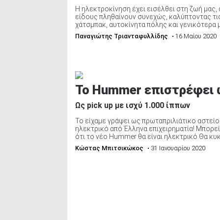
Η ηλεκτροκίνηση έχει εισέλθει στη ζωή μας,
είδους πληθαίνουν συνεχώς, καλύπτοντας τις 
χάτσμπακ, αυτοκίνητα πόλης και γενικότερα 
Παναγιώτης Τριανταφυλλίδης
• 16 Μαίου 2020
Το Hummer επιστρέφει 
Ως pick up με ισχύ 1.000 ίππων
Το είχαμε γράψει ως πρωταπριλιάτικο αστείο
ηλεκτρικό από Έλληνα επιχειρηματία! Μπορεί
ότι το νέο Hummer θα είναι ηλεκτρικό.Θα κυκ
Κώστας Μπιτσικώκος
• 31 Ιανουαρίου 2020