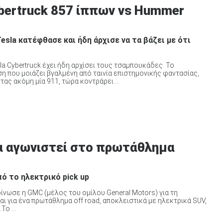
bertruck 857 ίππων vs Hummer
sla κατέφθασε και ήδη άρχισε να τα βάζει με ότι
la Cybertruck έχει ήδη αρχίσει τους τσαμπουκάδες. Το
ση που μοιάζει βγαλμένη από ταινία επιστημονικής φαντασίας,
ας ακόμη μία 911, τώρα κοντράρει ...
α αγωνιστεί στο πρωτάθλημα
ό το ηλεκτρικό pick up
οίνωσε η GMC (μέλος του ομίλου General Motors) για τη
ι για ένα πρωτάθλημα off road, αποκλειστικά με ηλεκτρικά SUV,
ο ...