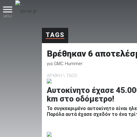
MENU
TAGS
Βρέθηκαν
6
αποτελέσ
για
GMC Hummer
ΑΡΧΙΚΗ
TAGS
βρες το!
Αυτοκίνητο έχασε 45.00
km στο οδόμετρο!
Το συγκεκριμένο αυτοκίνητο είναι ηλ
Παρόλα αυτά έχασε σχεδόν το ένα τρί
Καινούρια