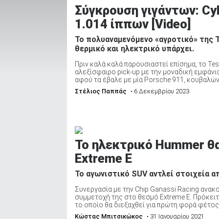
Σύγκρουση γιγάντων: Cy
1.014 ίππων [Video]
ΑΝΑΖΗΤΗΣΗ
Το πολυαναμενόμενο «αγροτικό» της Te
θερμικό και ηλεκτρικό υπάρχει.
Πριν καλά καλά παρουσιαστεί επίσημα, το Tes
Μεταχειρισμένα
αλεξίσφαιρο pick-up με την μοναδική εμφάνι
αφού τα έβαλε με μία Porsche 911, κουβαλώντ
Στέλιος Παππάς
• 6 Δεκεμβρίου 2023
ΑΝΑΖΗΤΗΣΗ
To ηλεκτρικό Hummer θ
Extreme E
Επιχειρήσεις
Το αγωνιστικό SUV αντλεί στοιχεία απ
Συνεργασία με την Chip Ganassi Racing ανακ
συμμετοχή της στο θεσμό Extreme E. Πρόκειτα
το οποίο θα διεξαχθεί για πρώτη φορά φέτος.Τ
Κώστας Μπιτσικώκος
• 31 Ιανουαρίου 2021