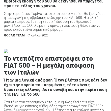
υβριδική εκδοχή του 500 θα ξεκινήσει να παράγεται
προς το τέλος του χρόνου.
Στην καρδιά του Τορίνο και στο ιστορικό Mirafiori θα ξεκινήσει
η παραγωγή της υβριδικής εκδοχής του FIAT 500. Η ιταλική
ΑΝΑΖΗΤΗΣΗ
μάρκα θα προσφέρει τη θερμική έκδοση του θρυλικού
μοντέλου παράλληλα με την αμιγώς ηλεκτρική, θέλοντας να
προσελκύσει ένα σημαντικό μέρος ...
GOCAR TEAM
• 7 Ιουλίου 2025
Το ντεπόζιτο επιστρέφει στο
FIAT 500 – Η μεγάλη απόφαση
των Ιταλών
Ήταν μια λογική απόφαση. Όταν βλέπεις πως κάτι δεν
έχει την πορεία που περιμένεις, τότε κάνεις
δραστικές αλλαγές. Αυτό συνέβη και στην περίπτωση
της FIAT με το 500.
Στα τέλη του περασμένου έτους, ο όμιλος Stellantis είχε
διακόψει για κάποιες εβδομάδες την παραγωγή του FIAT 500e
λόγω έλλειψης παραγγελιών. Η ζήτηση για το ιταλικό μοντέλο