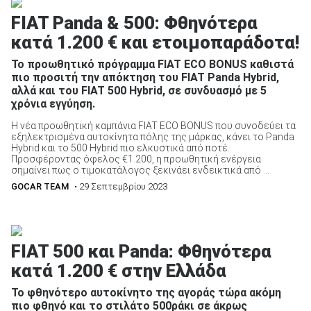
FIAT Panda & 500: Φθηνότερα
κατά 1.200 € και ετοιμοπαράδοτα!
Το προωθητικό πρόγραμμα FIAT ECO BONUS καθιστά
πιο προσιτή την απόκτηση του FIAT Panda Hybrid,
αλλά και του FIAT 500 Hybrid, σε συνδυασμό με 5
χρόνια εγγύηση.
Η νέα προωθητική καμπάνια FIAT ECO BONUS που συνοδεύει τα
εξηλεκτρισμένα αυτοκίνητα πόλης της μάρκας, κάνει το Panda
Hybrid και το 500 Hybrid πιο ελκυστικά από ποτέ.
Προσφέροντας όφελος €1.200, η προωθητική ενέργεια
σημαίνει πως ο τιμοκατάλογος ξεκινάει ενδεικτικά από ...
GOCAR TEAM
• 29 Σεπτεμβρίου 2023
FIAT 500 και Panda: Φθηνότερα
κατά 1.200 € στην Ελλάδα
Το φθηνότερο αυτοκίνητο της αγοράς τώρα ακόμη
πιο φθηνό και το στιλάτο 500ράκι σε άκρως