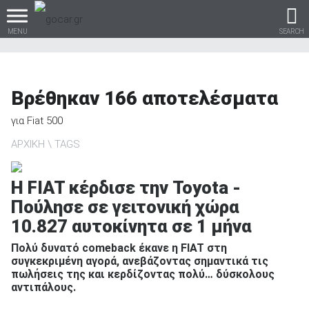
MENU
SEARCH
Βρέθηκαν
166
αποτελέσματα
Βρες τα πάντα για το
για
Fiat 500
αυτοκίνητο!
ΑΡΧΙΚΗ
TAGS
Η FIAT κέρδισε την Toyota -
Πούλησε σε γειτονική χώρα
βρες το!
10.827 αυτοκίνητα σε 1 μήνα
Πολύ δυνατό comeback έκανε η FIAT στη
συγκεκριμένη αγορά, ανεβάζοντας σημαντικά τις
πωλήσεις της και κερδίζοντας πολύ… δύσκολους
Καινούρια
αντιπάλους.