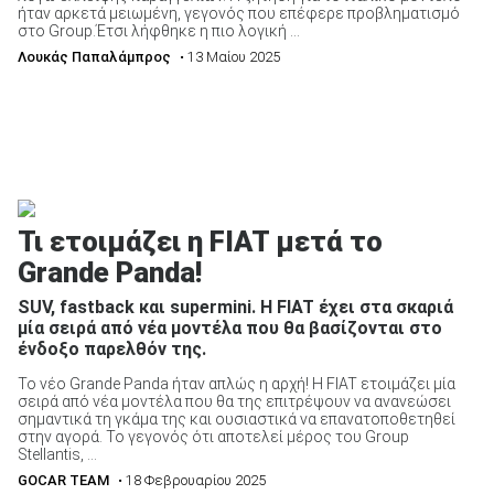
ήταν αρκετά μειωμένη, γεγονός που επέφερε προβληματισμό
στο Group.Έτσι λήφθηκε η πιο λογική ...
Λουκάς Παπαλάμπρος
• 13 Μαίου 2025
Τι ετοιμάζει η FIAT μετά το
Grande Panda!
SUV, fastback και supermini. Η FIAT έχει στα σκαριά
μία σειρά από νέα μοντέλα που θα βασίζονται στο
ένδοξο παρελθόν της.
Το νέο Grande Panda ήταν απλώς η αρχή! Η FIAT ετοιμάζει μία
σειρά από νέα μοντέλα που θα της επιτρέψουν να ανανεώσει
σημαντικά τη γκάμα της και ουσιαστικά να επανατοποθετηθεί
στην αγορά. Το γεγονός ότι αποτελεί μέρος του Group
Stellantis, ...
GOCAR TEAM
• 18 Φεβρουαρίου 2025