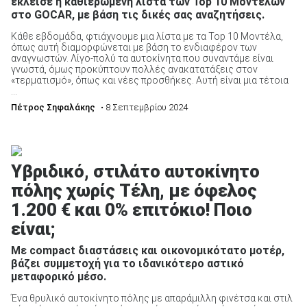
έκλεισε η καθιερωμένη λίστα των Top 10 Μοντέλων
στο GOCAR, με βάση τις δικές σας αναζητήσεις.
Κάθε εβδομάδα, φτιάχνουμε μια λίστα με τα Top 10 Μοντέλα,
όπως αυτή διαμορφώνεται με βάση το ενδιαφέρον των
αναγνωστών. Λίγο-πολύ τα αυτοκίνητα που συναντάμε είναι
γνωστά, όμως προκύπτουν πολλές ανακατατάξεις στον
«τερματισμό», όπως και νέες προσθήκες. Αυτή είναι μια τέτοια
...
Πέτρος Σηφαλάκης
• 8 Σεπτεμβρίου 2024
Υβριδικό, στιλάτο αυτοκίνητο
πόλης χωρίς Τέλη, με όφελος
1.200 € και 0% επιτόκιο! Ποιο
είναι;
Με compact διαστάσεις και οικονομικότατο μοτέρ,
βάζει συμμετοχή για το ιδανικότερο αστικό
μεταφορικό μέσο.
Ένα θρυλικό αυτοκίνητο πόλης με απαράμιλλη φινέτσα και στιλ