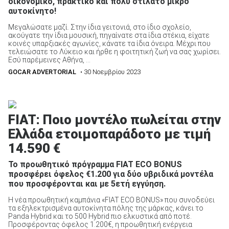
οικονομικό, πρακτικό και πολύ στιλάτο μικρό
αυτοκίνητο!
Μεγαλώσατε μαζί. Στην ίδια γειτονιά, στο ίδιο σχολείο,
ακούγατε την ίδια μουσική, πηγαίνατε στα ίδια στέκια, είχατε
κοινές υπαρξιακές αγωνίες, κάνατε τα ίδια όνειρα. Μέχρι που
τελειώσατε το Λύκειο και ήρθε η φοιτητική ζωή να σας χωρίσει.
Εσύ παρέμεινες Αθήνα, ...
GOCAR ADVERTORIAL
• 30 Νοεμβρίου 2023
FIAT: Ποιο μοντέλο πωλείται στην
Ελλάδα ετοιμοπαράδοτο με τιμή
14.590 €
Το προωθητικό πρόγραμμα FIAT ECO BONUS
προσφέρει όφελος €1.200 για δύο υβριδικά μοντέλα
που προσφέρονται και με 5ετή εγγύηση.
Η νέα προωθητική καμπάνια «FIAT ECO BONUS» που συνοδεύει
τα εξηλεκτρισμένα αυτοκίνητα πόλης της μάρκας, κάνει το
Panda Hybrid και το 500 Hybrid πιο ελκυστικά από ποτέ.
Προσφέροντας όφελος 1.200€, η προωθητική ενέργεια