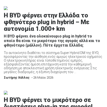
Η BYD φέρνει στην Ελλάδα το
φθηνότερο plug in hybrid – Με
αυτονομία 1.000+ km
ΑΝΑΖΗΤΗΣΗ
Η BYD φέρνει ένα ολοκαίνουριο plug in hybrid το
Μεταχειρισμένα
οποίο θα είναι το μικρότερο της αγοράς αλλά και το
φθηνότερο (μάλλον). Πότε έρχεται Ελλάδα;
Το αυτοκίνητο διαθέτει το σύστημα Super Hybrid DM της BYD,
προσφέροντας την αίσθηση ενός αμιγώς ηλεκτρικού οχήματος.
Ο ηλεκτροκινητήρας είναι τοποθετημένος εμπρός,
εξασφαλίζοντας άμεση επιτάχυνση κατά την καθημερινή
οδήγηση με αποκλειστική χρήση ηλεκτρικής ενέργειας.Στις
μεγάλες διαδρομές, η έξυπνη διαχείριση του ...
ΑΝΑΖΗΤΗΣΗ
Σωτήρης Χάλλας
• 26 Μαίου 2026
Επιχειρήσεις
Η BYD φέρνει το μικρότερο σε
διαστάσεις plug-in της αγοράς!