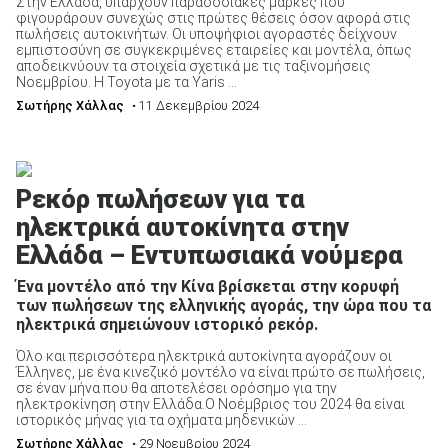
Στην Ελλάδα, υπάρχουν παραδοσιακές μάρκες που
φιγουράρουν συνεχώς στις πρώτες θέσεις όσον αφορά στις
πωλήσεις αυτοκινήτων. Οι υποψήφιοι αγοραστές δείχνουν
εμπιστοσύνη σε συγκεκριμένες εταιρείες και μοντέλα, όπως
αποδεικνύουν τα στοιχεία σχετικά με τις ταξινομήσεις
Νοεμβρίου. Η Toyota με τα Yaris ...
Σωτήρης Χάλλας
• 11 Δεκεμβρίου 2024
Ρεκόρ πωλήσεων για τα
ηλεκτρικά αυτοκίνητα στην
Ελλάδα – Εντυπωσιακά νούμερα
Ένα μοντέλο από την Κίνα βρίσκεται στην κορυφή
των πωλήσεων της ελληνικής αγοράς, την ώρα που τα
ηλεκτρικά σημειώνουν ιστορικό ρεκόρ.
Όλο και περισσότερα ηλεκτρικά αυτοκίνητα αγοράζουν οι
Έλληνες, με ένα κινεζικό μοντέλο να είναι πρώτο σε πωλήσεις,
σε έναν μήνα που θα αποτελέσει ορόσημο για την
ηλεκτροκίνηση στην Ελλάδα.Ο Νοέμβριος του 2024 θα είναι
ιστορικός μήνας για τα οχήματα μηδενικών ...
Σωτήρης Χάλλας
• 29 Νοεμβρίου 2024