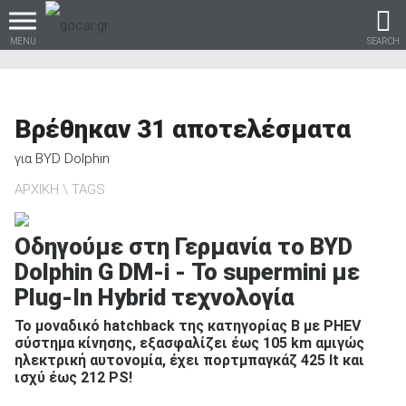
MENU
SEARCH
Βρέθηκαν
31
αποτελέσματα
Βρες τα πάντα για το
για
BYD Dolphin
αυτοκίνητο!
ΑΡΧΙΚΗ
TAGS
Οδηγούμε στη Γερμανία το BYD
Dolphin G DM-i - Το supermini με
βρες το!
Plug-In Hybrid τεχνολογία
Το μοναδικό hatchback της κατηγορίας B με PHEV
σύστημα κίνησης, εξασφαλίζει έως 105 km αμιγώς
ηλεκτρική αυτονομία, έχει πορτμπαγκάζ 425 lt και
Καινούρια
ισχύ έως 212 PS!