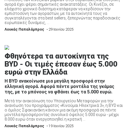
αγορά έχει φέρει σημαντικές ανακατατάξεις. Οι Κινέζοι, σε
ελάχιστο χρονικό διάστημα κατάφεραν να κερδίσουν την
εμπιστοσύνη των αγοραστών, με τα αυτοκίνητά τους να
συγκαταλέγονται στα best sellers, ξεπερνώντας παραδοσιακές
ευρωπαϊκές δυνάμεις, ...
Λουκάς Παπαλάμπρος
• 29 Ιουνίου 2025
Φθηνότερα τα αυτοκίνητα της
BYD - Οι τιμές έπεσαν έως 5.000
ευρώ στην Ελλάδα
Η BYD ανακοίνωσε μια μεγάλη προσφορά στην
ελληνική αγορά. Αφορά πέντε μοντέλα της γκάμας
της, με το μπόνους να φθάνει έως τα 5.000 ευρώ.
Μετά την ανακοίνωση του Υπουργείου Μεταφορών για την
ανανέωση του προγράμματος «Κινούμαι Ηλεκτρικά 3», η BYD και
ο όμιλος Σφακιανάκη κάνουν μια ακόμη προσφορά σε πέντε
μοντέλα προσφέροντας συνολικό όφελος 5.000 ευρώ - μέχρι
8.000 ευρώ όταν ενεργοποιηθεί η κρατική ...
Λουκάς Παπαλάμπρος
• 19 Ιουνίου 2025