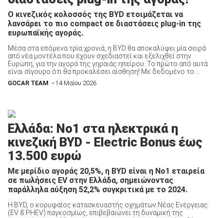
Ο κινεζικός κολοσσός της BYD ετοιμάζεται να
λανσάρει το πιο compact σε διαστάσεις plug-in της
ευρωπαϊκής αγοράς.
ΑΝΑΖΗΤΗΣΗ
Μέσα στα επόμενα τρία χρονιά, η BYD θα αποκαλύψει μία σειρά
από νέα μοντέλα που έχουν σχεδιαστεί και εξελιχθεί στην
Ευρώπη, για την αγορά της γηραιάς ηπείρου. Το πρώτο από αυτά
είναι σίγουρο ότι θα προκαλέσει αίσθηση! Με δεδομένο το ...
GOCAR TEAM
• 14 Μαίου 2026
Ελλάδα: No1 στα ηλεκτρικά η
κινεζική BYD - Electric Bonus έως
13.500 ευρώ
Με μερίδιο αγοράς 20,5%, η BYD είναι η Νο1 εταιρεία
σε πωλήσεις EV στην Ελλάδα, σημειώνοντας
παράλληλα αύξηση 52,2% συγκριτικά με το 2024.
Η BYD, ο κορυφαίος κατασκευαστής οχημάτων Νέας Ενέργειας
(EV & PHEV) παγκοσμίως, επιβεβαιώνει τη δυναμική της