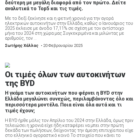
δεύτερη με μεγάλη διαφορά από τον πρώτο. Δείτε
αναλυτικά το Top5 και τις τιμές.
Με το δεξί ξεκίνησε και η φετινή χρονιά για την αγορά
ηλεκτρικών αυτοκινήτων στην Ελλάδα, καθώς ο Ιανουάριος του
2025 έκλεισε με άνοδο 17,11% σε σχέση με τον αντίστοιχο
μήνα του 2024 στη χώρα μας.Συγκεκριμένα και μιλώντας με
αριθμούς, τον ...
Σωτήρης Χάλλας
• 20 Φεβρουαρίου 2025
Οι τιμές όλων των αυτοκινήτων
της BYD
Η γκάμα των αυτοκινήτων που φέρνει η BYD στην
Ελλάδα μεγαλώνει συνεχώς, περιλαμβάνοντας όλο και
περισσότερα μοντέλα. Ποια είναι όλα αυτά και τι
τιμές έχουν;
Η BYD ήρθε μόλις τον Απρίλιο του 2024 στην Ελλάδα, όμως πριν
τελειώσει η χρονιά είχε ήδη καταφέρει να μπει στην πρώτη
δεκάδα των πωλήσεων, δείχνοντας την άμεση επιτυχία που είχε
στο ελληνικό αγοραστικό κοινό.Το στοιχείο που κάνει το